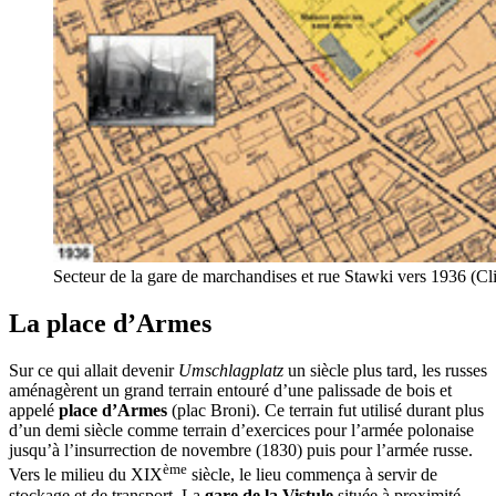
Secteur de la gare de marchandises et rue Stawki vers 1936 (Cl
La place d’Armes
Sur ce qui allait devenir
Umschlagplatz
un siècle plus tard, les russes
aménagèrent un grand terrain entouré d’une palissade de bois et
appelé
place d’Armes
(plac Broni). Ce terrain fut utilisé durant plus
d’un demi siècle comme terrain d’exercices pour l’armée polonaise
jusqu’à l’insurrection de novembre (1830) puis pour l’armée russe.
ème
Vers le milieu du XIX
siècle, le lieu commença à servir de
stockage et de transport. La
gare de la Vistule
située à proximité