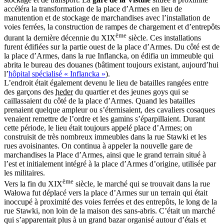
accéléra la transformation de la place d’Armes en lieu de
manutention et de stockage de marchandises avec l’installation de
voies ferrées, la construction de rampes de chargement et d’entrepôts
ème
durant la dernière décennie du XIX
siècle. Ces installations
furent édifiées sur la partie ouest de la place d’Armes. Du côté est de
la place d’Armes, dans la rue Inflancka, on édifia un immeuble qui
abrita le bureau des douanes (bâtiment toujours existant, aujourd’hui
l’
hôpital spécialisé « Inflancka »
).
L’endroit était également devenu le lieu de batailles rangées entre
des garçons des
heder
du quartier et des jeunes goys qui se
caillassaient du côté de la place d’Armes. Quand les batailles
prenaient quelque ampleur ou s’éternisaient, des cavaliers cosaques
venaient remettre de l’ordre et les gamins s’éparpillaient. Durant
cette période, le lieu était toujours appelé place d’Armes; on
construisit de très nombreux immeubles dans la rue Stawki et les
rues avoisinantes. On continua à appeler la nouvelle gare de
marchandises la Place d’Armes, ainsi que le grand terrain situé à
l’est et initialement intégré à la place d’Armes d’origine, utilisée par
les militaires.
ème
Vers la fin du XIX
siècle, le marché qui se trouvait dans la rue
Wałowa fut déplacé vers la place d’Armes sur un terrain qui était
inoccupé à proximité des voies ferrées et des entrepôts, le long de la
rue Stawki, non loin de la maison des sans-abris. C’était un marché
qui s’apparentait plus à un grand bazar organisé autour d’étals et