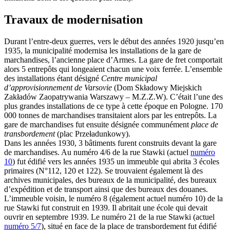
Travaux de modernisation
Durant l’entre-deux guerres, vers le début des années 1920 jusqu’en
1935, la municipalité modernisa les installations de la gare de
marchandises, l’ancienne place d’Armes. La gare de fret comportait
alors 5 entrepôts qui longeaient chacun une voix ferrée. L’ensemble
des installations étant désigné
Centre municipal
d’approvisionnement de Varsovie
(Dom Składowy Miejskich
Zakładów Zaopatrywania Warszawy – M.Z.Z.W). C’était l’une des
plus grandes installations de ce type à cette époque en Pologne. 170
000 tonnes de marchandises transitaient alors par les entrepôts. La
gare de marchandises fut ensuite désignée communément
place de
transbordement
(plac Przeładunkowy).
Dans les années 1930, 3 bâtiments furent construits devant la gare
de marchandises. Au numéro 4/6 de la rue Stawki (actuel
numéro
10
) fut édifié vers les années 1935 un immeuble qui abrita 3 écoles
primaires (N°112, 120 et 122). Se trouvaient également là des
archives municipales, des bureaux de la municipalité, des bureaux
d’expédition et de transport ainsi que des bureaux des douanes.
L’immeuble voisin, le numéro 8 (également actuel numéro 10) de la
rue Stawki fut construit en 1939. Il abritait une école qui devait
ouvrir en septembre 1939. Le numéro 21 de la rue Stawki (actuel
numéro 5/7
), situé en face de la place de transbordement fut édifié