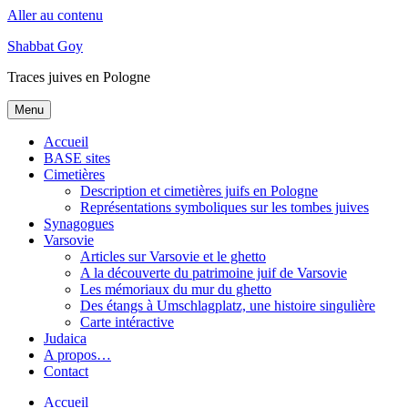
Aller au contenu
Shabbat Goy
Traces juives en Pologne
Menu
Accueil
BASE sites
Cimetières
Description et cimetières juifs en Pologne
Représentations symboliques sur les tombes juives
Synagogues
Varsovie
Articles sur Varsovie et le ghetto
A la découverte du patrimoine juif de Varsovie
Les mémoriaux du mur du ghetto
Des étangs à Umschlagplatz, une histoire singulière
Carte intéractive
Judaica
A propos…
Contact
Accueil