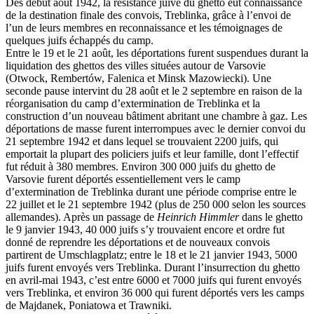
Dès début août 1942, la résistance juive du ghetto eut connaissance
de la destination finale des convois, Treblinka, grâce à l’envoi de
l’un de leurs membres en reconnaissance et les témoignages de
quelques juifs échappés du camp.
Entre le 19 et le 21 août, les déportations furent suspendues durant la
liquidation des ghettos des villes situées autour de Varsovie
(Otwock, Rembertów, Falenica et Minsk Mazowiecki). Une
seconde pause intervint du 28 août et le 2 septembre en raison de la
réorganisation du camp d’extermination de Treblinka et la
construction d’un nouveau bâtiment abritant une chambre à gaz. Les
déportations de masse furent interrompues avec le dernier convoi du
21 septembre 1942 et dans lequel se trouvaient 2200 juifs, qui
emportait la plupart des policiers juifs et leur famille, dont l’effectif
fut réduit à 380 membres. Environ 300 000 juifs du ghetto de
Varsovie furent déportés essentiellement vers le camp
d’extermination de Treblinka durant une période comprise entre le
22 juillet et le 21 septembre 1942 (plus de 250 000 selon les sources
allemandes). Après un passage de
Heinrich Himmler
dans le ghetto
le 9 janvier 1943, 40 000 juifs s’y trouvaient encore et ordre fut
donné de reprendre les déportations et de nouveaux convois
partirent de Umschlagplatz; entre le 18 et le 21 janvier 1943, 5000
juifs furent envoyés vers Treblinka. Durant l’insurrection du ghetto
en avril-mai 1943, c’est entre 6000 et 7000 juifs qui furent envoyés
vers Treblinka, et environ 36 000 qui furent déportés vers les camps
de Majdanek, Poniatowa et Trawniki.