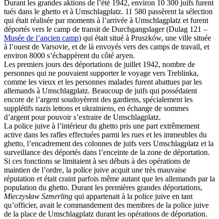
Durant les grandes aktions de l’été 1942, environ 10 300 juifs furent
tués dans le ghetto et à Umschlagplatz. 11 580 passèrent la sélection
qui était réalisée par moments à l’arrivée à Umschlagplatz et furent
déportés vers le camp de transit de Durchgangslager (Dulag 121 –
Musée de l’ancien camp
) qui était situé à Pruszków, une ville située
à l’ouest de Varsovie, et de là envoyés vers des camps de travail, et
environ 8000 s’échappèrent du côté aryen.
Les premiers jours des déportations de juillet 1942, nombre de
personnes qui ne pouvaient supporter le voyage vers Treblinka,
comme les vieux et les personnes malades furent abattues par les
allemands à Umschlagplatz. Beaucoup de juifs qui possédaient
encore de l’argent soudoyèrent des gardiens, spécialement les
supplétifs nazis lettons et ukrainiens, en échange de sommes
d’argent pour pouvoir s’extraire de Umschlagplatz.
La police juive à l’intérieur du ghetto pris une part extrêmement
active dans les rafles effectuées parmi les rues et les immeubles du
ghetto, l’encadrement des colonnes de juifs vers Umschlagplatz et la
surveillance des déportés dans l’enceinte de la zone de déportation.
Si ces fonctions se limitaient à ses débuts à des opérations de
maintien de l’ordre, la police juive acquit une très mauvaise
réputation et était craint parfois même autant que les allemands par la
population du ghetto. Durant les premières grandes déportations,
Mieczysław Szmerling
qui appartenait à la police juive en tant
qu’officier, avait le commandement des membres de la police juive
de la place de Umschlagplatz durant les opérations de déportation.