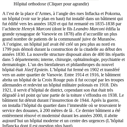
Hôpital orthodoxe (Cliquer pour agrandir)
A l’est de la place d’Armes, à l’angle des rues Inflacka et Pokorna,
un hôpital (voir sur le plan en haut) fut installé dans un bâtiment qui
fut édifié vers les années 1820 et qui fut remanié en 1835-1838 par
l’achitecte
Henryk Marconi
(dont le fils
Leandro Marconi
édifia la
grande synagogue de Varsovie en 1878) afin d’accueillir un plus
grand nombre de patients de la communauté juive de Muranów.
A l’origine, un hôpital juif avait été créé un peu plus au nord en
1799 puis démoli durant la construction de la citadelle au début des
années 1830. La nouvelle structure disposait alors de 400 lits répartis
dans 5 départements; interne, chirurgie, ophtalmologie, psychiatrie et
dermatologie. L’un des bienfaiteurs et philanthropes du nouvel
hôpital était
Józef Epstein
. L’hôpital fut fermé en 1902 et transféré
vers un autre quartier de Varsovie. Entre 1914 et 1916, le bâtiment
abrita un hôpital de la Croix Rouge puis il fut occupé par les troupes
allemandes et redevint un hôpital militaire polonais en 1918. Dès
1921, il servit d’hôpital de district, cependant son état était très
dégradé à tel point qu’une partie de la toiture s’effondra en 1938. Le
bâtiment fut détruit durant l’insurrection de 1944. Après la guerre,
on installa l’hôpital du quartier dans l’immeuble où se trouvaient le
service des douanes, à 200 mètres de là . Ce dernier bâtiment a été
entièrement rénové et modernisé durant les années 2000, il abrite
aujourd’hui un hôpital moderne et un centre des urgences (L’hôpital
Inflancka dont il est question plus haut).