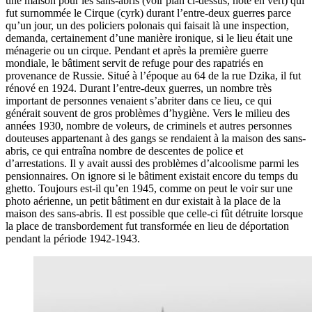
une maison pour les sans-abris (voir plan ci-dessus, noté en vert) qui
fut surnommée le Cirque (cyrk) durant l’entre-deux guerres parce
qu’un jour, un des policiers polonais qui faisait là une inspection,
demanda, certainement d’une manière ironique, si le lieu était une
ménagerie ou un cirque. Pendant et après la première guerre
mondiale, le bâtiment servit de refuge pour des rapatriés en
provenance de Russie. Situé à l’époque au 64 de la rue Dzika, il fut
rénové en 1924. Durant l’entre-deux guerres, un nombre très
important de personnes venaient s’abriter dans ce lieu, ce qui
générait souvent de gros problèmes d’hygiène. Vers le milieu des
années 1930, nombre de voleurs, de criminels et autres personnes
douteuses appartenant à des gangs se rendaient à la maison des sans-
abris, ce qui entraîna nombre de descentes de police et
d’arrestations. Il y avait aussi des problèmes d’alcoolisme parmi les
pensionnaires. On ignore si le bâtiment existait encore du temps du
ghetto. Toujours est-il qu’en 1945, comme on peut le voir sur une
photo aérienne, un petit bâtiment en dur existait à la place de la
maison des sans-abris. Il est possible que celle-ci fût détruite lorsque
la place de transbordement fut transformée en lieu de déportation
pendant la période 1942-1943.