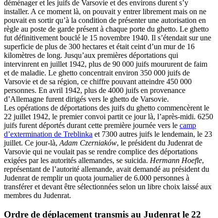
déménager et les juifs de Varsovie et des environs durent s’y
installer. A ce moment là, on pouvait y entrer librement mais on ne
pouvait en sortir qu’à la condition de présenter une autorisation en
règle au poste de garde présent à chaque porte du ghetto. Le ghetto
fut définitivement bouclé le 15 novembre 1940. Il s’étendait sur une
superficie de plus de 300 hectares et était ceint d’un mur de 16
kilomètres de long. Jusqu’aux premières déportations qui
intervinrent en juillet 1942, plus de 90 000 juifs moururent de faim
et de maladie. Le ghetto concentrait environ 350 000 juifs de
Varsovie et de sa région, ce chiffre pouvant atteindre 450 000
personnes. En avril 1942, plus de 4000 juifs en provenance
d’Allemagne furent dirigés vers le ghetto de Varsovie.
Les opérations de déportations des juifs du ghetto commencèrent le
22 juillet 1942, le premier convoi partit ce jour là, l’après-midi. 6250
juifs furent déportés durant cette première journée vers le
camp
d’extermination de Treblinka
et 7300 autres juifs le lendemain, le 23
juillet. Ce jour-là,
Adam Czerniaków
, le président du Judenrat de
Varsovie qui ne voulait pas se rendre complice des déportations
exigées par les autorités allemandes, se suicida.
Hermann Hoefle
,
représentant de l’autorité allemande, avait demandé au président du
Judenrat de remplir un quota journalier de 6.000 personnes à
transférer et devant être sélectionnées selon un libre choix laissé aux
membres du Judenrat.
Ordre de déplacement transmis au Judenrat le 22