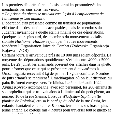
Les premiers déportés furent chosis parmi les prisonniers*, les
mendiants, les sans-abris, les vieux.
*
La prison du ghetto se trouvait rue Gęsia à l’emplacement de
l’ancienne prison militaire
.
L’opération était présentée comme un transfert de populations
effectué dans des conditions acceptables, mais les membres du
Judenrat savaient déjà quelle était la finalité de ces déportations.
Quelques jours plus tard, des membres du mouvement socialiste
sioniste
Hashomer Hatzaïr
rejoint par 4 autres mouvements
fondèrent l’Organisation Juive de Combat (Żydowska Organizacja
Bojowa – ŻOB).
Certains jours, il arrivait que près de 10 000 juifs soient déportés. La
moyenne des déportations quotidiennes s’étalait entre 4000 et 5000
juifs. Le 29 juillet, les allemands posèrent des affiches dans le ghetto
pour informer que ceux qui se présenteraient d’eux-mêmes à
Umschlagplatz recevrait 3 kg de pain et 1 kg de confiture. Nombre
de juifs affamés se rendirent à Umschlagplatz où on leur distribua du
pain; ils furent envoyés vers Treblinka. Le 5 ou le 6 août 1942,
Janusz Korczak
accompagna, avec son personnel, les 200 enfants de
son orphelinat qui se trouvait alors à la limite sud du petit ghetto, au
numéro 16 de la rue Sienna. Lorsque
Władysław Szpilman
(le
pianiste de
Polański
) croisa le cortège du côté de la rue Gęsia, les
enfants chantaient en chœur et
Korczak
tenait dans ses bras le plus
jeune enfant. Le cortège mis 4 heures pour traverser tout le ghetto et