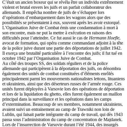
C’était un ancien boxeur qui se révéla être un individu extrêmement
violent et brutal envers les juifs et un parfait collaborateur des
allemands. Il empêcha nombre de juifs de s’échapper lors
d’opérations d’embarquement dans les wagons alors que des
possibilités se présentaient à eux, souvent après les avoir extorqué.
L’Oganisation Juive de Combat émis une condamnation à mort à
son encontre, mais ne put la mettre à exécution en raisons des
difficultés pour l’atteindre. Ce fut aussi le cas de
Hermann Hoefle
,
avocat de formation, qui opéra comme commandant adjoint à la tête
de la police juive durant une partie des déportations de juillet 1942.
Il exerça une brutalité particulière à l’encontre des juifs; il fut tué en
octobre 1942 par l’Organisation Juive de Combat.
Au côté des troupes SS, des soldats réguliers et de la police
allemande qui participèrent à la déportation des juifs, on dénombra
également des unités de combat constituées d’éléments enrôlés
principalement parmi les mouvements nationalistes lettons, lituaniens
et ukrainiens, ainsi que des déserteurs russes de l’armée rouge. Ces
unités furent déployées à Varsovie lors des opérations de déportation
et lors de la liquidation du ghetto, elles furent également un maillon
principal dans la surveillance et les opérations dans les camps
d’extermination. Beaucoup de ses membres, notamment ukrainiens,
avaient suivi un entrainement au camp de Trawniki non loin de
Lublin, qui faisait partie intégrante du camp de travail, qui dès 1943
passa sous l’administration du camp de concentration de Majdanek.
Lors de l’insurrection de Varsovie durant l’été 1944, des insurgés