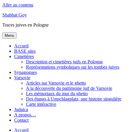
Aller au contenu
Shabbat Goy
Traces juives en Pologne
Menu
Accueil
BASE sites
Cimetières
Description et cimetières juifs en Pologne
Représentations symboliques sur les tombes juives
Synagogues
Varsovie
Articles sur Varsovie et le ghetto
A la découverte du patrimoine juif de Varsovie
Les mémoriaux du mur du ghetto
Des étangs à Umschlagplatz, une histoire singulière
Carte intéractive
Judaica
A propos…
Contact
Accueil