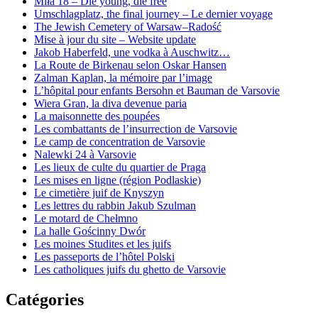
Miła 18 – Die young, die free
Umschlagplatz, the final journey – Le dernier voyage
The Jewish Cemetery of Warsaw–Radość
Mise à jour du site – Website update
Jakob Haberfeld, une vodka à Auschwitz…
La Route de Birkenau selon Oskar Hansen
Zalman Kaplan, la mémoire par l’image
L’hôpital pour enfants Bersohn et Bauman de Varsovie
Wiera Gran, la diva devenue paria
La maisonnette des poupées
Les combattants de l’insurrection de Varsovie
Le camp de concentration de Varsovie
Nalewki 24 à Varsovie
Les lieux de culte du quartier de Praga
Les mises en ligne (région Podlaskie)
Le cimetière juif de Knyszyn
Les lettres du rabbin Jakub Szulman
Le motard de Chełmno
La halle Gościnny Dwór
Les moines Studites et les juifs
Les passeports de l’hôtel Polski
Les catholiques juifs du ghetto de Varsovie
Catégories