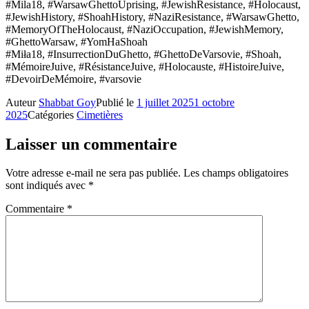
#Mila18, #WarsawGhettoUprising, #JewishResistance, #Holocaust,
#JewishHistory, #ShoahHistory, #NaziResistance, #WarsawGhetto,
#MemoryOfTheHolocaust, #NaziOccupation, #JewishMemory,
#GhettoWarsaw, #YomHaShoah
#Miła18, #InsurrectionDuGhetto, #GhettoDeVarsovie, #Shoah,
#MémoireJuive, #RésistanceJuive, #Holocauste, #HistoireJuive,
#DevoirDeMémoire, #varsovie
Auteur
Shabbat Goy
Publié le
1 juillet 2025
1 octobre
2025
Catégories
Cimetières
Laisser un commentaire
Votre adresse e-mail ne sera pas publiée.
Les champs obligatoires
sont indiqués avec
*
Commentaire
*