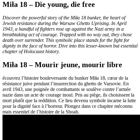
Miła 18 – Die young, die free
Discover the powerful story of the Miła 18 bunker, the heart of
Jewish resistance during the Warsaw Ghetto Uprising. In April
1943, a handful of fighters rose up against the Nazi army in a
breathtaking act of courage. Trapped with no way out, they chose
death over surrender. This symbolic place stands for the fight for
dignity in the face of horror. Dive into this lesser-known but essential
chapter of Holocaust history.
Miła 18 – Mourir jeune, mourir libre
écouvrez l’histoire bouleversante du bunker Miła 18, cœur de la
résistance juive pendant l’insurrection du ghetto de Varsovie. En
avril 1943, une poignée de combattants se soulève contre l’armée
nazie dans un acte de courage inouï. Pris au piège, ils choisissent la
mort plutôt que la reddition. Ce lieu devenu symbole incarne la lutte
pour la dignité face à l’horreur. Plongez dans ce chapitre méconnu
mais essentiel de l’histoire de la Shoah.