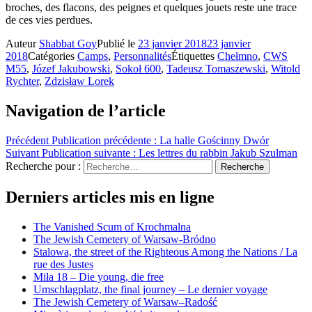
broches, des flacons, des peignes et quelques jouets reste une trace
de ces vies perdues.
Auteur
Shabbat Goy
Publié le
23 janvier 2018
23 janvier
2018
Catégories
Camps
,
Personnalités
Étiquettes
Chełmno
,
CWS
M55
,
Józef Jakubowski
,
Sokoł 600
,
Tadeusz Tomaszewski
,
Witold
Rychter
,
Zdzisław Lorek
Navigation de l’article
Précédent
Publication précédente :
La halle Gościnny Dwór
Suivant
Publication suivante :
Les lettres du rabbin Jakub Szulman
Recherche pour :
Recherche
Derniers articles mis en ligne
The Vanished Scum of Krochmalna
The Jewish Cemetery of Warsaw-Bródno
Stalowa, the street of the Righteous Among the Nations / La
rue des Justes
Miła 18 – Die young, die free
Umschlagplatz, the final journey – Le dernier voyage
The Jewish Cemetery of Warsaw–Radość