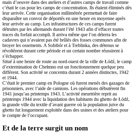
main d’oeuvre dans des ateliers et d’autres camps de travail comme
c’était le cas pour les camps de concentration. Ils étaient éliminés dès
leur arrivée. Cette organisation millimétrée permettait de faire
disparaître un convoi de déportés en une heure en moyenne après
leur arrivée au camp. Les infrastructures de ces camps furent
détruites par les allemands durant l’été 1943 afin d’effacer toutes
traces du forfait accompli. Il arriva même que l’on déterra les
cadavres qui n’avaient pas été brûlés des fosses communes afin de
broyer les ossements. A Sobibór et à Treblinka, des détenus se
révoltèrent durant cette période et un certain nombre réussirent à
s’échapper.
Situé à une heure de route au nord-ouest de la ville de Łódź, le camp
d’extermination de Chełmno eut un fonctionnement quelque peu
différent. Son activité se concentra durant 2 années distinctes, 1942
et 1944.
C’était le premier camp en Pologne où furent menés des gazages de
prisonniers, avec l’aide de camions. Les opérations débutèrent fin
1941 jusqu’au printemps 1943. L’activité meurtrière reprit au
printemps 1944 avec la liquidation des habitants du ghetto de Łódź,
la grande ville du textile d’avant guerre où la population juive du
ghetto fut longuement exploitée dans des usines et des ateliers pour
le compte de l’occupant.
Et de la terre surgit un nom