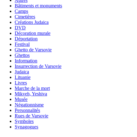
Autres
Bâtiments et monuments
Camps
Cimetières
Créations Judaica
DVD
Décoration murale
Déportation
Festival
Ghetto de Varsovie
Ghettos
Information
Insurrection de Varsovie
Judaica
Lituanie
Livres
Marche de la mort
Mikveh, Yeshiva
Musée
Négationnisme
Personnalités
Rues de Varsovie
Symboles
Synagogues