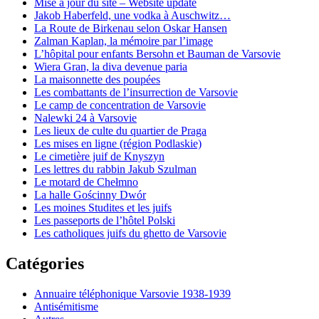
Mise à jour du site – Website update
Jakob Haberfeld, une vodka à Auschwitz…
La Route de Birkenau selon Oskar Hansen
Zalman Kaplan, la mémoire par l’image
L’hôpital pour enfants Bersohn et Bauman de Varsovie
Wiera Gran, la diva devenue paria
La maisonnette des poupées
Les combattants de l’insurrection de Varsovie
Le camp de concentration de Varsovie
Nalewki 24 à Varsovie
Les lieux de culte du quartier de Praga
Les mises en ligne (région Podlaskie)
Le cimetière juif de Knyszyn
Les lettres du rabbin Jakub Szulman
Le motard de Chełmno
La halle Gościnny Dwór
Les moines Studites et les juifs
Les passeports de l’hôtel Polski
Les catholiques juifs du ghetto de Varsovie
Catégories
Annuaire téléphonique Varsovie 1938-1939
Antisémitisme