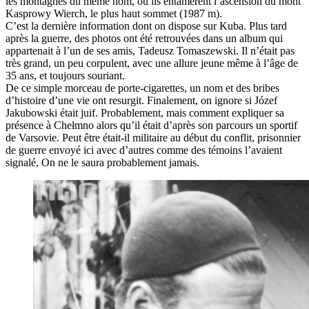
les montagnes du même nom, où ils entamèrent l’ascension du mont
Kasprowy Wierch, le plus haut sommet (1987 m).
C’est la dernière information dont on dispose sur Kuba. Plus tard
après la guerre, des photos ont été retrouvées dans un album qui
appartenait à l’un de ses amis, Tadeusz Tomaszewski. Il n’était pas
très grand, un peu corpulent, avec une allure jeune même à l’âge de
35 ans, et toujours souriant.
De ce simple morceau de porte-cigarettes, un nom et des bribes
d’histoire d’une vie ont resurgit. Finalement, on ignore si Józef
Jakubowski était juif. Probablement, mais comment expliquer sa
présence à Chełmno alors qu’il était d’après son parcours un sportif
de Varsovie. Peut être était-il militaire au début du conflit, prisonnier
de guerre envoyé ici avec d’autres comme des témoins l’avaient
signalé, On ne le saura probablement jamais.