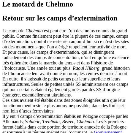
Le motard de Chełmno
Retour sur les camps d’extermination
Le camp de
Chełmno
est peut être l’un des moins connus du grand
public. Comme finalement peut être la plupart de ces camps, camps
d’extermination, dont il ne reste rien aujourd’hui si ce n’est des sites
où des monuments que l’on a érigé rappellent leur activité de mort.
Et pour cause, les camps d’extermination, qui se distinguent
radicalement des camps de concentration, n’ont eu qu’une existence
très éphémère dans la marche du temps et dans l’histoire de
l’holocauste. Une année tout au plus.
Raoul Hilberg
, grand historien
de l’holocauste leur avait donné un nom, les centres de mise à mort.
En outre, il s’agissait de petits camps par leur superficie et leurs
infrastructures. Seules de petites unités SS administraient ces camps
qui pour certains étaient également gardés par des SS d’origine
étrangère, essentiellement ukrainiens.
Ces sites avaient été établis dans des zones éloignées afin que leur
fonctionnement reste le plus anonyme possible, dans des forêts et
non loin d’axes ferroviaires.
Il y eut 4 camps d’extermination établis en Pologne occupée par les
Allemands;
Sobibór
,
Treblinka
,
Bełżec
,
Chełmno
. Les 3 premiers
furent établis dans cette portion de territoire annexée de la Pologne
et soumise à un régime spécial par l’occupant, le
Gouvernement