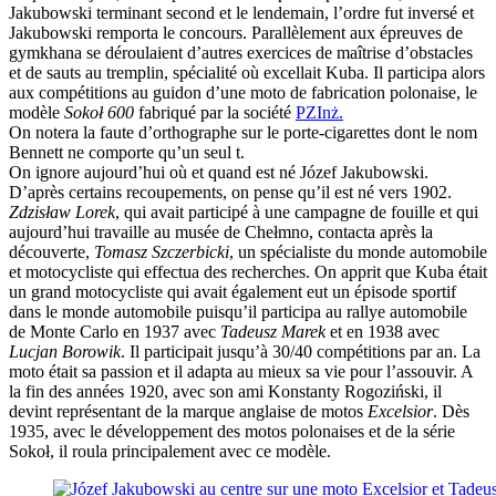
Jakubowski terminant second et le lendemain, l’ordre fut inversé et
Jakubowski remporta le concours. Parallèlement aux épreuves de
gymkhana se déroulaient d’autres exercices de maîtrise d’obstacles
et de sauts au tremplin, spécialité où excellait Kuba. Il participa alors
aux compétitions au guidon d’une moto de fabrication polonaise, le
modèle
Sokoł 600
fabriqué par la société
PZInż.
On notera la faute d’orthographe sur le porte-cigarettes dont le nom
Bennett ne comporte qu’un seul t.
On ignore aujourd’hui où et quand est né Józef Jakubowski.
D’après certains recoupements, on pense qu’il est né vers 1902.
Zdzisław Lorek
, qui avait participé à une campagne de fouille et qui
aujourd’hui travaille au musée de Chełmno, contacta après la
découverte,
Tomasz Szczerbicki
, un spécialiste du monde automobile
et motocycliste qui effectua des recherches. On apprit que Kuba était
un grand motocycliste qui avait également eut un épisode sportif
dans le monde automobile puisqu’il participa au rallye automobile
de Monte Carlo en 1937 avec
Tadeusz Marek
et en 1938 avec
Lucjan Borowik
. Il participait jusqu’à 30/40 compétitions par an. La
moto était sa passion et il adapta au mieux sa vie pour l’assouvir. A
la fin des années 1920, avec son ami Konstanty Rogoziński, il
devint représentant de la marque anglaise de motos
Excelsior
. Dès
1935, avec le développement des motos polonaises et de la série
Sokoł, il roula principalement avec ce modèle.