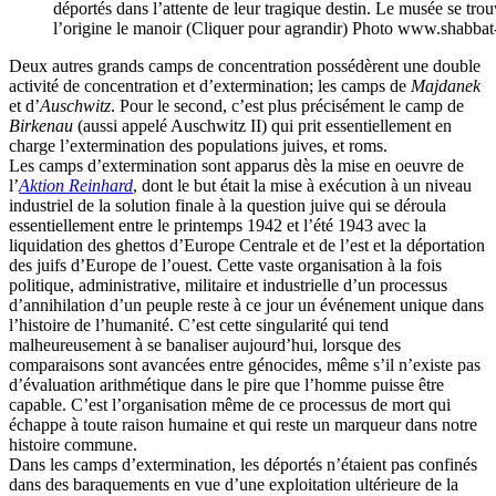
déportés dans l’attente de leur tragique destin. Le musée se trouv
l’origine le manoir (Cliquer pour agrandir) Photo www.shabba
Deux autres grands camps de concentration possédèrent une double
activité de concentration et d’extermination; les camps de
Majdanek
et d’
Auschwitz
. Pour le second, c’est plus précisément le camp de
Birkenau
(aussi appelé Auschwitz II) qui prit essentiellement en
charge l’extermination des populations juives, et roms.
Les camps d’extermination sont apparus dès la mise en oeuvre de
l’
Aktion Reinhard
, dont le but était la mise à exécution à un niveau
industriel de la solution finale à la question juive qui se déroula
essentiellement entre le printemps 1942 et l’été 1943 avec la
liquidation des ghettos d’Europe Centrale et de l’est et la déportation
des juifs d’Europe de l’ouest. Cette vaste organisation à la fois
politique, administrative, militaire et industrielle d’un processus
d’annihilation d’un peuple reste à ce jour un événement unique dans
l’histoire de l’humanité. C’est cette singularité qui tend
malheureusement à se banaliser aujourd’hui, lorsque des
comparaisons sont avancées entre génocides, même s’il n’existe pas
d’évaluation arithmétique dans le pire que l’homme puisse être
capable. C’est l’organisation même de ce processus de mort qui
échappe à toute raison humaine et qui reste un marqueur dans notre
histoire commune.
Dans les camps d’extermination, les déportés n’étaient pas confinés
dans des baraquements en vue d’une exploitation ultérieure de la