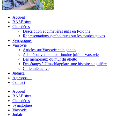
Accueil
BASE sites
Cimetières
Description et cimetières juifs en Pologne
Représentations symboliques sur les tombes juives
Synagogues
Varsovie
Articles sur Varsovie et le ghetto
A la découverte du patrimoine juif de Varsovie
Les mémoriaux du mur du ghetto
Des étangs à Umschlagplatz, une histoire singulière
Carte intéractive
Judaica
A propos…
Contact
Accueil
BASE sites
Cimetières
Synagogues
Varsovie
Judaica