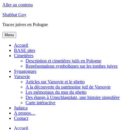
Aller au contenu
Shabbat Goy
Traces juives en Pologne
Menu
Accueil
BASE sites
Cimetières
Description et cimetières juifs en Pologne
Représentations symboliques sur les tombes juives
Synagogues
Varsovie
Articles sur Varsovie et le ghetto
A la découverte du patrimoine juif de Varsovie
Les mémoriaux du mur du ghetto
Des étangs à Umschlagplatz, une histoire singulière
Carte intéractive
Judaica
A propos…
Contact
Accueil