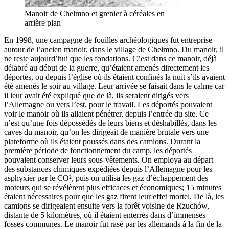
Manoir de Chelmno et grenier à céréales en
arrière plan
En 1998, une campagne de fouilles archéologiques fut entreprise
autour de l’ancien manoir, dans le village de Chełmno. Du manoir, il
ne reste aujourd’hui que les fondations. C’est dans ce manoir, déjà
délabré au début de la guerre, qu’étaient amenés directement les
déportés, ou depuis l’église où ils étaient confinés la nuit s’ils avaient
été amenés le soir au village. Leur arrivée se faisait dans le calme car
il leur avait été expliqué que de là, ils seraient dirigés vers
l’Allemagne ou vers l’est, pour le travail. Les déportés pouvaient
voir le manoir où ils allaient pénétrer, depuis l’entrée du site. Ce
n’est qu’une fois dépossédés de leurs biens et déshabillés, dans les
caves du manoir, qu’on les dirigeait de manière brutale vers une
plateforme où ils étaient poussés dans des camions. Durant la
première période de fonctionnement du camp, les déportés
pouvaient conserver leurs sous-vêtements. On employa au départ
des substances chimiques expédiées depuis l’Allemagne pour les
asphyxier par le CO², puis on utilisa les gaz d’échappement des
moteurs qui se révélèrent plus efficaces et économiques; 15 minutes
étaient nécessaires pour que les gaz firent leur effet mortel. De là, les
camions se dirigeaient ensuite vers la forêt voisine de Rzuchów,
distante de 5 kilomètres, où il étaient enterrés dans d’immenses
fosses communes. Le manoir fut rasé par les allemands à la fin de la