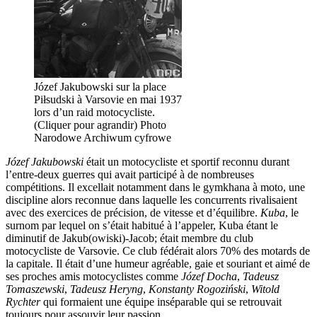
Józef Jakubowski sur la place
Piłsudski à Varsovie en mai 1937
lors d’un raid motocycliste.
(Cliquer pour agrandir) Photo
Narodowe Archiwum cyfrowe
Józef Jakubowski
était un motocycliste et sportif reconnu durant
l’entre-deux guerres qui avait participé à de nombreuses
compétitions. Il excellait notamment dans le gymkhana à moto, une
discipline alors reconnue dans laquelle les concurrents rivalisaient
avec des exercices de précision, de vitesse et d’équilibre.
Kuba
, le
surnom par lequel on s’était habitué à l’appeler, Kuba étant le
diminutif de Jakub(owiski)-Jacob; était membre du club
motocycliste de Varsovie. Ce club fédérait alors 70% des motards de
la capitale. Il était d’une humeur agréable, gaie et souriant et aimé de
ses proches amis motocyclistes comme
Józef Docha
,
Tadeusz
Tomaszewski
,
Tadeusz Heryng
,
Konstanty Rogoziński
,
Witold
Rychter
qui formaient une équipe inséparable qui se retrouvait
toujours pour assouvir leur passion.