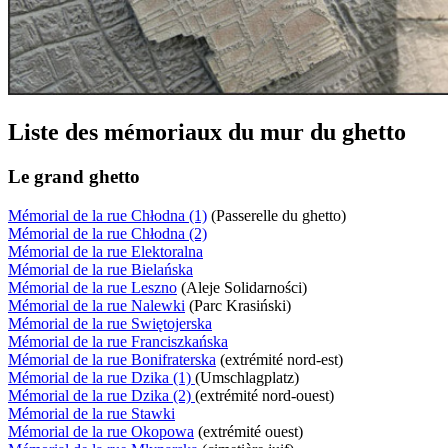
Liste des mémoriaux du mur du ghetto
Le grand ghetto
Mémorial de la rue Chłodna (1)
(Passerelle du ghetto)
Mémorial de la rue Chłodna (2)
Mémorial de la rue Elektoralna
Mémorial de la rue Bielańska
Mémorial de la rue Leszno
(Aleje Solidarności)
Mémorial de la rue Nalewki
(Parc Krasiński)
Mémorial de la rue Swiętojerska
Mémorial de la rue Franciszkańska
Mémorial de la rue Bonifraterska
(extrémité nord-est)
Mémorial de la rue Dzika (1)
(Umschlagplatz)
Mémorial de la rue Dzika (2)
(extrémité nord-ouest)
Mémorial de la rue Stawki
Mémorial de la rue Okopowa
(extrémité ouest)