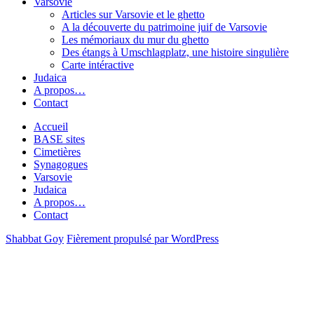
Varsovie
Articles sur Varsovie et le ghetto
A la découverte du patrimoine juif de Varsovie
Les mémoriaux du mur du ghetto
Des étangs à Umschlagplatz, une histoire singulière
Carte intéractive
Judaica
A propos…
Contact
Accueil
BASE sites
Cimetières
Synagogues
Varsovie
Judaica
A propos…
Contact
Shabbat Goy
Fièrement propulsé par WordPress