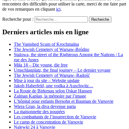
rencontrez des difficultés pour utiliser la carte, merci de me faire part
de vos remarques en cliquant
ici
.
Recherche pour :
Recherche
Derniers articles mis en ligne
The Vanished Scum of Krochmalna
The Jewish Cemetery of Warsaw-Bródno
Stalowa, the street of the Righteous Among the Nations / La
rue des Justes
Miła 18 – Die young, die free
Umschlagplatz, the final journey – Le dernier voyage
The Jewish Cemetery of Warsaw–Radość
Mise à jour du site – Website update
Jakob Haberfeld, une vodka à Auschwitz…
La Route de Birkenau selon Oskar Hansen
Zalman Kaplan, la mémoire par l’image
L’hôpital pour enfants Bersohn et Bauman de Varsovie
Wiera Gran, la diva devenue paria
La maisonnette des poupées
Les combattants de l’insurrection de Varsovie
Le camp de concentration de Varsovie
Nalewki 24 à Varsovie