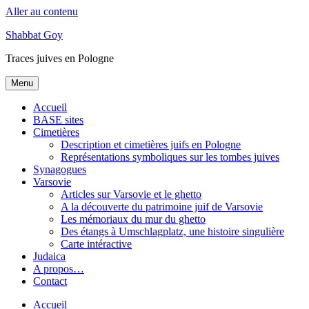
Aller au contenu
Shabbat Goy
Traces juives en Pologne
Menu
Accueil
BASE sites
Cimetières
Description et cimetières juifs en Pologne
Représentations symboliques sur les tombes juives
Synagogues
Varsovie
Articles sur Varsovie et le ghetto
A la découverte du patrimoine juif de Varsovie
Les mémoriaux du mur du ghetto
Des étangs à Umschlagplatz, une histoire singulière
Carte intéractive
Judaica
A propos…
Contact
Accueil