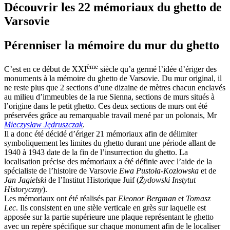
Découvrir les 22 mémoriaux du ghetto de
Varsovie
Pérenniser la mémoire du mur du ghetto
ème
C’est en ce début de XXI
siècle qu’a germé l’idée d’ériger des
monuments à la mémoire du ghetto de Varsovie. Du mur original, il
ne reste plus que 2 sections d’une dizaine de mètres chacun enclavés
au milieu d’immeubles de la rue Sienna, sections de murs situés à
l’origine dans le petit ghetto. Ces deux sections de murs ont été
préservées grâce au remarquable travail mené par un polonais, Mr
Mieczysław Jędruszczak
.
Il a donc été décidé d’ériger 21 mémoriaux afin de délimiter
symboliquement les limites du ghetto durant une période allant de
1940 à 1943 date de la fin de l’insurrection du ghetto. La
localisation précise des mémoriaux a été définie avec l’aide de la
spécialiste de l’histoire de Varsovie
Ewa Pustoła-Kozlowska
et de
Jan Jagielski
de l’Institut Historique Juif (
Żydowski Instytut
Historyczny
).
Les mémoriaux ont été réalisés par
Eleonor Bergman
et
Tomasz
Lec
. Ils consistent en une stèle verticale en grès sur laquelle est
apposée sur la partie supérieure une plaque représentant le ghetto
avec un repère spécifique sur chaque monument afin de le localiser