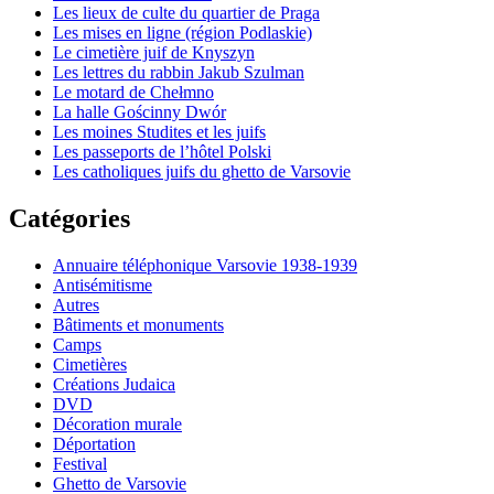
Les lieux de culte du quartier de Praga
Les mises en ligne (région Podlaskie)
Le cimetière juif de Knyszyn
Les lettres du rabbin Jakub Szulman
Le motard de Chełmno
La halle Gościnny Dwór
Les moines Studites et les juifs
Les passeports de l’hôtel Polski
Les catholiques juifs du ghetto de Varsovie
Catégories
Annuaire téléphonique Varsovie 1938-1939
Antisémitisme
Autres
Bâtiments et monuments
Camps
Cimetières
Créations Judaica
DVD
Décoration murale
Déportation
Festival
Ghetto de Varsovie