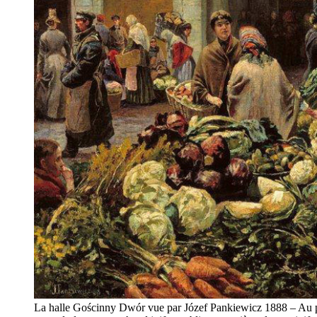
La halle Gościnny Dwór vue par Józef Pankiewicz 1888 – Au p