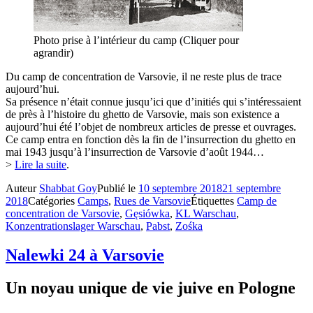
Photo prise à l’intérieur du camp (Cliquer pour
agrandir)
Du camp de concentration de Varsovie, il ne reste plus de trace
aujourd’hui.
Sa présence n’était connue jusqu’ici que d’initiés qui s’intéressaient
de près à l’histoire du ghetto de Varsovie, mais son existence a
aujourd’hui été l’objet de nombreux articles de presse et ouvrages.
Ce camp entra en fonction dès la fin de l’insurrection du ghetto en
mai 1943 jusqu’à l’insurrection de Varsovie d’août 1944…
>
Lire la suite
.
Auteur
Shabbat Goy
Publié le
10 septembre 2018
21 septembre
2018
Catégories
Camps
,
Rues de Varsovie
Étiquettes
Camp de
concentration de Varsovie
,
Gęsiówka
,
KL Warschau
,
Konzentrationslager Warschau
,
Pabst
,
Zośka
Nalewki 24 à Varsovie
Un noyau unique de vie juive en Pologne