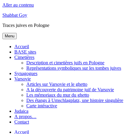
Aller au contenu
Shabbat Goy
Traces juives en Pologne
Menu
Accueil
BASE sites
Cimetières
Description et cimetières juifs en Pologne
Représentations symboliques sur les tombes juives
Synagogues
Varsovie
Articles sur Varsovie et le ghetto
A la découverte du patrimoine juif de Varsovie
Les mémoriaux du mur du ghetto
Des étangs à Umschlagplatz, une histoire singulière
Carte intéractive
Judaica
A propos…
Contact
Accueil