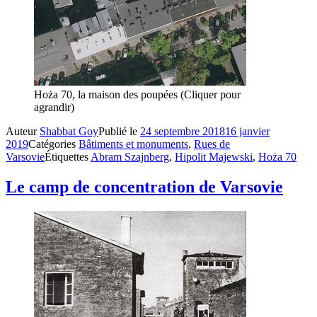
Hoża 70, la maison des poupées (Cliquer pour
agrandir)
Auteur
Shabbat Goy
Publié le
24 septembre 2018
16 janvier
2019
Catégories
Bâtiments et monuments
,
Rues de
Varsovie
Étiquettes
Abram Szajnberg
,
Hipolit Majewski
,
Hoża 70
Le camp de concentration de Varsovie