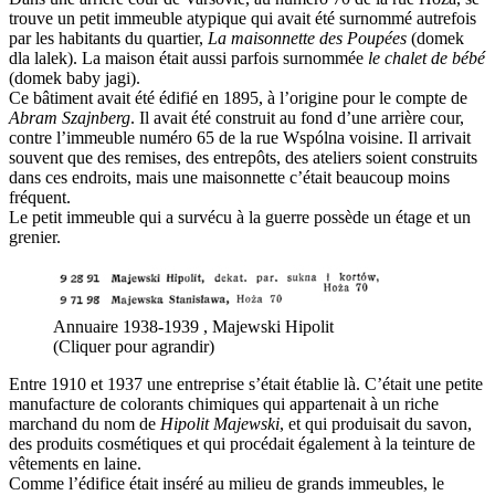
trouve un petit immeuble atypique qui avait été surnommé autrefois
par les habitants du quartier,
La maisonnette des Poupées
(domek
dla lalek). La maison était aussi parfois surnommée
le chalet de bébé
(domek baby jagi).
Ce bâtiment avait été édifié en 1895, à l’origine pour le compte de
Abram Szajnberg
. Il avait été construit au fond d’une arrière cour,
contre l’immeuble numéro 65 de la rue Wspólna voisine. Il arrivait
souvent que des remises, des entrepôts, des ateliers soient construits
dans ces endroits, mais une maisonnette c’était beaucoup moins
fréquent.
Le petit immeuble qui a survécu à la guerre possède un étage et un
grenier.
Annuaire 1938-1939 , Majewski Hipolit
(Cliquer pour agrandir)
Entre 1910 et 1937 une entreprise s’était établie là. C’était une petite
manufacture de colorants chimiques qui appartenait à un riche
marchand du nom de
Hipolit Majewski
, et qui produisait du savon,
des produits cosmétiques et qui procédait également à la teinture de
vêtements en laine.
Comme l’édifice était inséré au milieu de grands immeubles, le