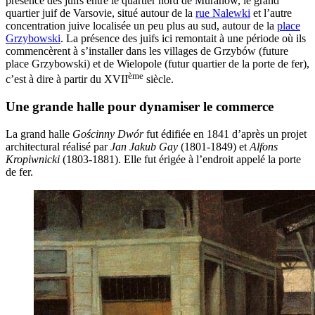
présence des juifs entre le quartier nord de Muranów, le grand
quartier juif de Varsovie, situé autour de la
rue Nalewki
et l’autre
concentration juive localisée un peu plus au sud, autour de la
place
Grzybowski
. La présence des juifs ici remontait à une période où ils
commencèrent à s’installer dans les villages de Grzybów (future
place Grzybowski) et de Wielopole (futur quartier de la porte de fer),
ème
c’est à dire à partir du XVII
siècle.
Une grande halle pour dynamiser le commerce
La grand halle
Gościnny Dwór
fut édifiée en 1841 d’après un projet
architectural réalisé par
Jan Jakub Gay
(1801-1849) et
Alfons
Kropiwnicki
(1803-1881). Elle fut érigée à l’endroit appelé la porte
de fer.