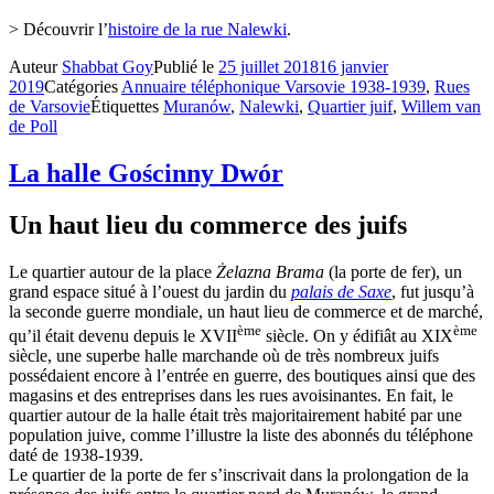
> Découvrir l’
histoire de la rue Nalewki
.
Auteur
Shabbat Goy
Publié le
25 juillet 2018
16 janvier
2019
Catégories
Annuaire téléphonique Varsovie 1938-1939
,
Rues
de Varsovie
Étiquettes
Muranów
,
Nalewki
,
Quartier juif
,
Willem van
de Poll
La halle Gościnny Dwór
Un haut lieu du commerce des juifs
Le quartier autour de la place
Żelazna Brama
(la porte de fer), un
grand espace situé à l’ouest du jardin du
palais de Saxe
, fut jusqu’à
la seconde guerre mondiale, un haut lieu de commerce et de marché,
ème
ème
qu’il était devenu depuis le XVII
siècle. On y édifiât au XIX
siècle, une superbe halle marchande où de très nombreux juifs
possédaient encore à l’entrée en guerre, des boutiques ainsi que des
magasins et des entreprises dans les rues avoisinantes. En fait, le
quartier autour de la halle était très majoritairement habité par une
population juive, comme l’illustre la liste des abonnés du téléphone
daté de 1938-1939.
Le quartier de la porte de fer s’inscrivait dans la prolongation de la