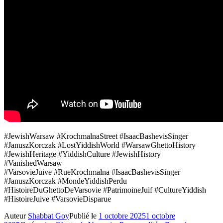
#JewishWarsaw #KrochmalnaStreet #IsaacBashevisSinger
#JanuszKorczak #LostYiddishWorld #WarsawGhettoHistory
#JewishHeritage #YiddishCulture #JewishHistory
#VanishedWarsaw
#VarsovieJuive #RueKrochmalna #IsaacBashevisSinger
#JanuszKorczak #MondeYiddishPerdu
#HistoireDuGhettoDeVarsovie #PatrimoineJuif #CultureYiddish
#HistoireJuive #VarsovieDisparue
Auteur
Shabbat Goy
Publié le
1 octobre 2025
1 octobre