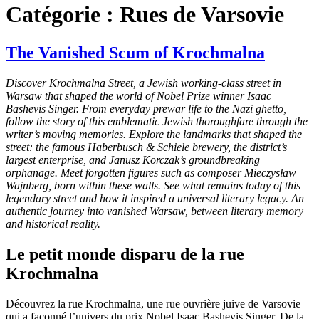
Catégorie :
Rues de Varsovie
The Vanished Scum of Krochmalna
Discover Krochmalna Street, a Jewish working-class street in
Warsaw that shaped the world of Nobel Prize winner Isaac
Bashevis Singer. From everyday prewar life to the Nazi ghetto,
follow the story of this emblematic Jewish thoroughfare through the
writer’s moving memories. Explore the landmarks that shaped the
street: the famous Haberbusch & Schiele brewery, the district’s
largest enterprise, and Janusz Korczak’s groundbreaking
orphanage. Meet forgotten figures such as composer Mieczysław
Wajnberg, born within these walls. See what remains today of this
legendary street and how it inspired a universal literary legacy. An
authentic journey into vanished Warsaw, between literary memory
and historical reality.
Le petit monde disparu de la rue
Krochmalna
Découvrez la rue Krochmalna, une rue ouvrière juive de Varsovie
qui a façonné l’univers du prix Nobel Isaac Bashevis Singer. De la