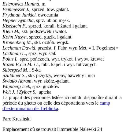
Esterowicz Hanina
, m.
Feinmesser J.
, sprzed. tow. galant.
Frydman Jankiel
, owocarnia
Hepner Symcha
, sprz. ubior. męsk.
Kiselstein F.
, sprzed. korali, biżuteri i galant.
Klein M.
, skł. podszewek i watol.
Kohn Nusyn
, sprzed. guzik. i galant
Kronenberg M.
, skl. ozdób. wojsk.
Lachman Dawid
, przedst. f. Fabr. wyr. Met. « I. Fogelnest »
Lachman L.
, sprz. wyr. stal.
Polus I.
, sprz. pończoch, wyr. trykot. i wytw. krawat
Rozen B-cia M. i I.
, fabr. kapel. i wyr. futrzanych
Silbergeld M.
i S-ka
S
zuldiner S.
, skł. przędzy, wełny, bawełny i nici
Światło Abram
, wyr. skórz.-galant.
Wajnberg Icek
, sprz. guzików
Welt J. i Zylber S.
, apteka
La plupart des personnes listées ici ont du disparaître durant la
période du ghetto ou celle des déportations vers le
camp
d’extermination de Treblinka
.
Parc Krasiński
Emplacement où se trouvait l'immeuble Nalewki 24