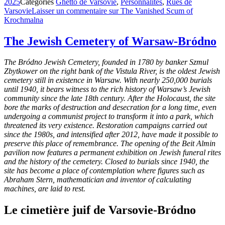
2025
Catégories
Ghetto de Varsovie
,
Personnalités
,
Rues de
Varsovie
Laisser un commentaire
sur The Vanished Scum of
Krochmalna
The Jewish Cemetery of Warsaw-Bródno
The Bródno Jewish Cemetery, founded in 1780 by banker Szmul
Zbytkower on the right bank of the Vistula River, is the oldest Jewish
cemetery still in existence in Warsaw. With nearly 250,000 burials
until 1940, it bears witness to the rich history of Warsaw’s Jewish
community since the late 18th century. After the Holocaust, the site
bore the marks of destruction and desecration for a long time, even
undergoing a communist project to transform it into a park, which
threatened its very existence. Restoration campaigns carried out
since the 1980s, and intensified after 2012, have made it possible to
preserve this place of remembrance. The opening of the Beit Almin
pavilion now features a permanent exhibition on Jewish funeral rites
and the history of the cemetery. Closed to burials since 1940, the
site has become a place of contemplation where figures such as
Abraham Stern, mathematician and inventor of calculating
machines, are laid to rest.
Le cimetière juif de Varsovie-Bródno