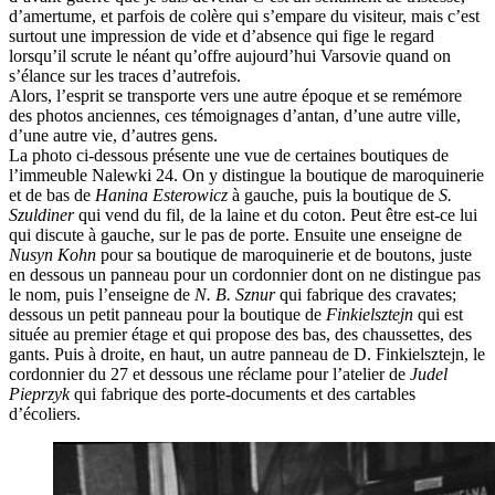
d’amertume, et parfois de colère qui s’empare du visiteur, mais c’est
surtout une impression de vide et d’absence qui fige le regard
lorsqu’il scrute le néant qu’offre aujourd’hui Varsovie quand on
s’élance sur les traces d’autrefois.
Alors, l’esprit se transporte vers une autre époque et se remémore
des photos anciennes, ces témoignages d’antan, d’une autre ville,
d’une autre vie, d’autres gens.
La photo ci-dessous présente une vue de certaines boutiques de
l’immeuble Nalewki 24. On y distingue la boutique de maroquinerie
et de bas de
Hanina Esterowicz
à gauche, puis la boutique de
S.
Szuldiner
qui vend du fil, de la laine et du coton. Peut être est-ce lui
qui discute à gauche, sur le pas de porte. Ensuite une enseigne de
Nusyn Kohn
pour sa boutique de maroquinerie et de boutons, juste
en dessous un panneau pour un cordonnier dont on ne distingue pas
le nom, puis l’enseigne de
N. B. Sznur
qui fabrique des cravates;
dessous un petit panneau pour la boutique de
Finkielsztejn
qui est
située au premier étage et qui propose des bas, des chaussettes, des
gants. Puis à droite, en haut, un autre panneau de D. Finkielsztejn, le
cordonnier du 27 et dessous une réclame pour l’atelier de
Judel
Pieprzyk
qui fabrique des porte-documents et des cartables
d’écoliers.