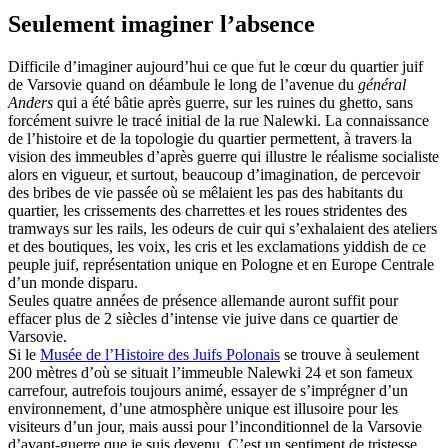
Seulement imaginer l’absence
Difficile d’imaginer aujourd’hui ce que fut le cœur du quartier juif
de Varsovie quand on déambule le long de l’avenue du
général
Anders
qui a été bâtie après guerre, sur les ruines du ghetto, sans
forcément suivre le tracé initial de la rue Nalewki. La connaissance
de l’histoire et de la topologie du quartier permettent, à travers la
vision des immeubles d’après guerre qui illustre le réalisme socialiste
alors en vigueur, et surtout, beaucoup d’imagination, de percevoir
des bribes de vie passée où se mêlaient les pas des habitants du
quartier, les crissements des charrettes et les roues stridentes des
tramways sur les rails, les odeurs de cuir qui s’exhalaient des ateliers
et des boutiques, les voix, les cris et les exclamations yiddish de ce
peuple juif, représentation unique en Pologne et en Europe Centrale
d’un monde disparu.
Seules quatre années de présence allemande auront suffit pour
effacer plus de 2 siècles d’intense vie juive dans ce quartier de
Varsovie.
Si le
Musée de l’Histoire des Juifs Polonais
se trouve à seulement
200 mètres d’où se situait l’immeuble Nalewki 24 et son fameux
carrefour, autrefois toujours animé, essayer de s’imprégner d’un
environnement, d’une atmosphère unique est illusoire pour les
visiteurs d’un jour, mais aussi pour l’inconditionnel de la Varsovie
d’avant-guerre que je suis devenu. C’est un sentiment de tristesse,