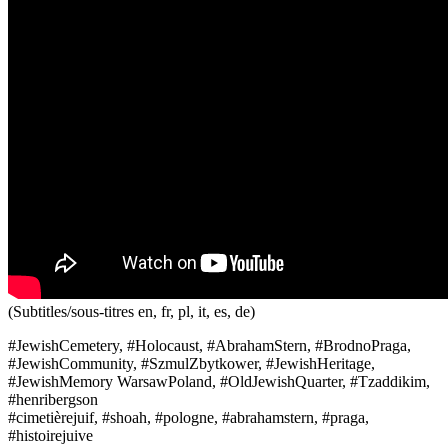
(Subtitles/sous-titres en, fr, pl, it, es, de)
#JewishCemetery, #Holocaust, #AbrahamStern, #BrodnoPraga,
#JewishCommunity, #SzmulZbytkower, #JewishHeritage,
#JewishMemory WarsawPoland, #OldJewishQuarter, #Tzaddikim,
#henribergson
#cimetièrejuif, #shoah, #pologne, #abrahamstern, #praga,
#histoirejuive