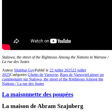
Stalowa, the street of the Righteous Among the Nations in Warsaw /
La rue des Justes
Auteur
Shabbat Goy
Publié le
22 juillet 2025
22 juillet
2025
Catégories
Ghetto de Varsovie
,
Rues de Varsovie
Laisser un
commentaire
sur Stalowa, the street of the Righteous Among the
Nations / La rue des Justes
La maisonnette des poupées
La maison de Abram Szajnberg