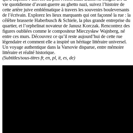
vie quotidienne d’avant-guerre au ghetto nazi, suivez l’histoire de
cette artère juive emblématique à travers les souvenirs bouleversants
de l’écrivain. Explorez les lieux marquants qui ont façonné la rue : la
célèbre brasserie Haberbusch & Schiele, la plus grande entreprise du
quartier, et l’orphelinat novateur de Janusz Korczak. Rencontrez des
figures oubliées comme le compositeur Mieczysław Wajnberg, né
entre ces murs. Découvrez ce qu’il reste aujourd’hui de cette rue
légendaire et comment elle a inspiré un héritage littéraire universel.
Un voyage authentique dans la Varsovie disparue, entre mémoire
littéraire et réalité historique.
(Subtitles/sous-titres fr, en, pl, it, es, de)