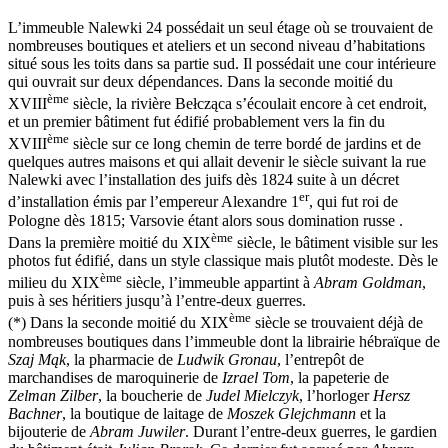
L’immeuble Nalewki 24 possédait un seul étage où se trouvaient de
nombreuses boutiques et ateliers et un second niveau d’habitations
situé sous les toits dans sa partie sud. Il possédait une cour intérieure
qui ouvrait sur deux dépendances. Dans la seconde moitié du
ème
XVIII
siècle, la rivière Bełcząca s’écoulait encore à cet endroit,
et un premier bâtiment fut édifié probablement vers la fin du
ème
XVIII
siècle sur ce long chemin de terre bordé de jardins et de
quelques autres maisons et qui allait devenir le siècle suivant la rue
Nalewki avec l’installation des juifs dès 1824 suite à un décret
er
d’installation émis par l’empereur Alexandre 1
, qui fut roi de
Pologne dès 1815; Varsovie étant alors sous domination russe .
ème
Dans la première moitié du XIX
siècle, le bâtiment visible sur les
photos fut édifié, dans un style classique mais plutôt modeste. Dès le
ème
milieu du XIX
siècle, l’immeuble appartint à
Abram Goldman
,
puis à ses héritiers jusqu’à l’entre-deux guerres.
ème
(*) Dans la seconde moitié du XIX
siècle se trouvaient déjà de
nombreuses boutiques dans l’immeuble dont la librairie hébraïque de
Szaj Mąk
, la pharmacie de
Ludwik Gronau
, l’entrepôt de
marchandises de maroquinerie de
Izrael Tom
, la papeterie de
Zelman Zilber
, la boucherie de
Judel Mielczyk
, l’horloger
Hersz
Bachner
, la boutique de laitage de
Moszek Glejchmann
et la
bijouterie de
Abram Juwiler
. Durant l’entre-deux guerres, le gardien