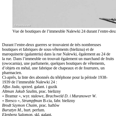
Vue de boutiques de l’immeuble Nalewki 24 durant l’entre-deux
Durant l’entre-deux guerres se trouvaient de très nombreuses
boutiques et fabriques de sous-vêtements (bielizna) et de
maroquinerie (galanteria) dans la rue Nalewki, également au 24 de
la rue. Dans l’immeuble on trouvait également un marchand de fruits
(owocarnia), une parfumerie, quelques boutiques de vêtements,
d’objets en métal, une fabrique de chapeaux et de fourrures, un
pharmacien.
Ci-après, la liste des abonnés du téléphone pour la période 1938-
1939 de l’immeuble Nalewki 24 :
Alfus Jada
, sprzed. galant. i guzik
Altman Jakub Szuli
m, prac. bielizny
« Bramur », wyr. stalowe,
Brachweld D. i Muranower W
.
« Bresco »,
Strumpfman
B-cia, fabr. bielizny
Brodt Szymon Chaim
, prac. haftów
Bursztyn M.
, hurt. perfum.
Elenberg Salomon
, skl. galant.