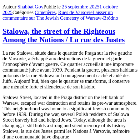
Auteur
Shabbat Goy
Publié le
25 septembre 2025
1 octobre
2025
Catégories
Cimetières
,
Rues de Varsovie
Laisser un
commentaire
sur The Jewish Cemetery of Warsaw-Bródno
Stalowa, the street of the Righteous
Among the Nations / La rue des Justes
La rue Stalowa, située dans le quartier de Praga sur la rive gauche
de Varsovie, a échappé aux destructions de la guerre et garde
l’atmosphère d’avant-guerre. Ce quartier accueillait une importante
communauté juive avant 1939. Pendant la guerre, plusieurs habitants
polonais de la rue Stalowa ont courageusement caché et aidé des
Juifs. Aujourd’hui, bien que le quartier se transforme, il conserve
une mémoire forte et silencieuse de son histoire.
Stalowa Street, located in the Praga district on the left bank of
Warsaw, escaped war destruction and retains its pre-war atmosphere.
This neighborhood was home to a significant Jewish community
before 1939. During the war, several Polish residents of Stalowa
Street bravely hid and helped Jews. Today, although the area is
changing, it still holds a strong and silent memory of its history.
Stalowa, la rue des Justes parmi les Nations à Varsovie, mémoire
d’une communauté juive disparue