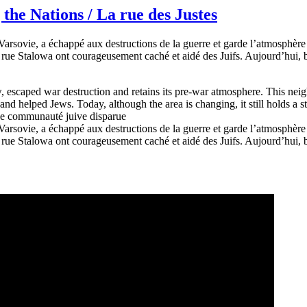
the Nations / La rue des Justes
e Varsovie, a échappé aux destructions de la guerre et garde l’atmosphè
a rue Stalowa ont courageusement caché et aidé des Juifs. Aujourd’hui, b
saw, escaped war destruction and retains its pre-war atmosphere. This 
and helped Jews. Today, although the area is changing, it still holds a s
une communauté juive disparue
e Varsovie, a échappé aux destructions de la guerre et garde l’atmosphè
a rue Stalowa ont courageusement caché et aidé des Juifs. Aujourd’hui, b