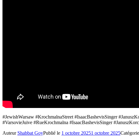
#JewishWarsaw #KrochmalnaStreet #IsaacBashevisSinger #JanuszKo
#VarsovieJuive #RueKrochmalna #IsaacBashevisSinger #JanuszKorcz
Auteur
Shabbat Goy
Publié le
1 octobre 2025
1 octobre 2025
Catégori