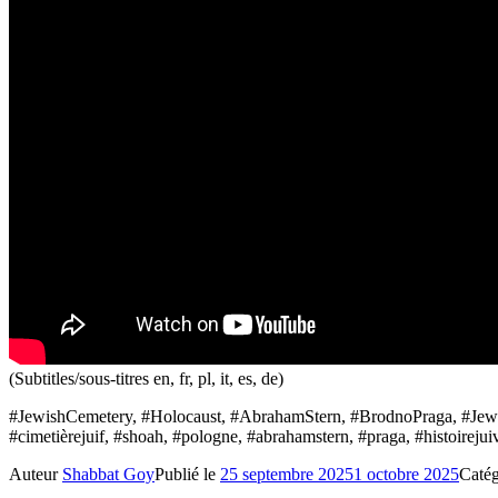
(Subtitles/sous-titres en, fr, pl, it, es, de)
#JewishCemetery, #Holocaust, #AbrahamStern, #BrodnoPraga, #Je
#cimetièrejuif, #shoah, #pologne, #abrahamstern, #praga, #histoirejui
Auteur
Shabbat Goy
Publié le
25 septembre 2025
1 octobre 2025
Caté