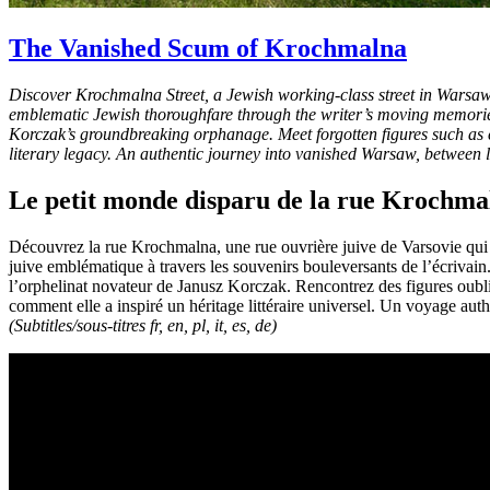
The Vanished Scum of Krochmalna
Discover Krochmalna Street, a Jewish working-class street in Warsaw t
emblematic Jewish thoroughfare through the writer’s moving memories.
Korczak’s groundbreaking orphanage. Meet forgotten figures such as c
literary legacy. An authentic journey into vanished Warsaw, between l
Le petit monde disparu de la rue Krochma
Découvrez la rue Krochmalna, une rue ouvrière juive de Varsovie qui a 
juive emblématique à travers les souvenirs bouleversants de l’écrivain.
l’orphelinat novateur de Janusz Korczak. Rencontrez des figures oubl
comment elle a inspiré un héritage littéraire universel. Un voyage authe
(Subtitles/sous-titres fr, en, pl, it, es, de)