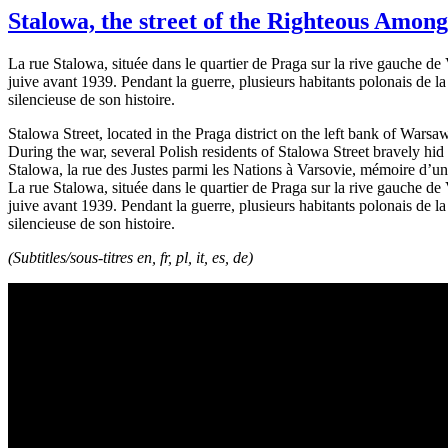
Stalowa, the street of the Righteous Among 
La rue Stalowa, située dans le quartier de Praga sur la rive gauche d
juive avant 1939. Pendant la guerre, plusieurs habitants polonais de l
silencieuse de son histoire.
Stalowa Street, located in the Praga district on the left bank of War
During the war, several Polish residents of Stalowa Street bravely hid 
Stalowa, la rue des Justes parmi les Nations à Varsovie, mémoire d’
La rue Stalowa, située dans le quartier de Praga sur la rive gauche d
juive avant 1939. Pendant la guerre, plusieurs habitants polonais de l
silencieuse de son histoire.
(Subtitles/sous-titres en, fr, pl, it, es, de)