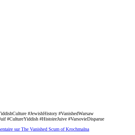
iddishCulture #JewishHistory #VanishedWarsaw
f #CultureYiddish #HistoireJuive #VarsovieDisparue
entaire
sur The Vanished Scum of Krochmalna