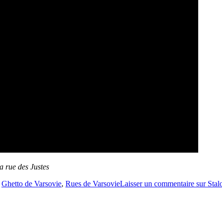
a rue des Justes
s
Ghetto de Varsovie
,
Rues de Varsovie
Laisser un commentaire
sur Stal