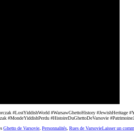
rczak #LostYiddishWorld #WarsawGhettoHistory #JewishHeritage #Y
ak #MondeYiddishPerdu #HistoireDuGhettoDeVarsovie #PatrimoineJui
es
Ghetto de Varsovie
,
Personnalités
,
Rues de Varsovie
Laisser un comm