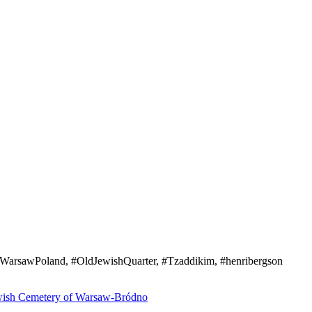
WarsawPoland, #OldJewishQuarter, #Tzaddikim, #henribergson
wish Cemetery of Warsaw-Bródno