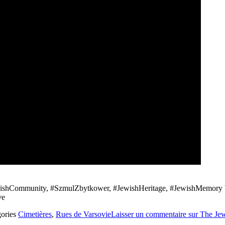
wishCommunity, #SzmulZbytkower, #JewishHeritage, #JewishMemory 
ve
gories
Cimetières
,
Rues de Varsovie
Laisser un commentaire
sur The Je