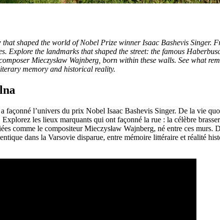
hat shaped the world of Nobel Prize winner Isaac Bashevis Singer. From
 Explore the landmarks that shaped the street: the famous Haberbusch &
omposer Mieczysław Wajnberg, born within these walls. See what remain
iterary memory and historical reality.
lna
façonné l’univers du prix Nobel Isaac Bashevis Singer. De la vie quotid
 Explorez les lieux marquants qui ont façonné la rue : la célèbre brasse
iées comme le compositeur Mieczysław Wajnberg, né entre ces murs. Déc
ntique dans la Varsovie disparue, entre mémoire littéraire et réalité hist