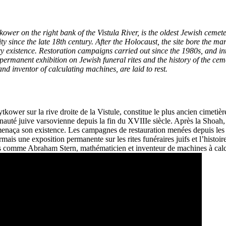
 on the right bank of the Vistula River, is the oldest Jewish cemetery
y since the late 18th century. After the Holocaust, the site bore the ma
ry existence. Restoration campaigns carried out since the 1980s, and inte
rmanent exhibition on Jewish funeral rites and the history of the ceme
 inventor of calculating machines, are laid to rest.
ower sur la rive droite de la Vistule, constitue le plus ancien cimetière
auté juive varsovienne depuis la fin du XVIIIe siècle. Après la Shoah, l
enaça son existence. Les campagnes de restauration menées depuis les a
ais une exposition permanente sur les rites funéraires juifs et l’histoi
s comme Abraham Stern, mathématicien et inventeur de machines à calc