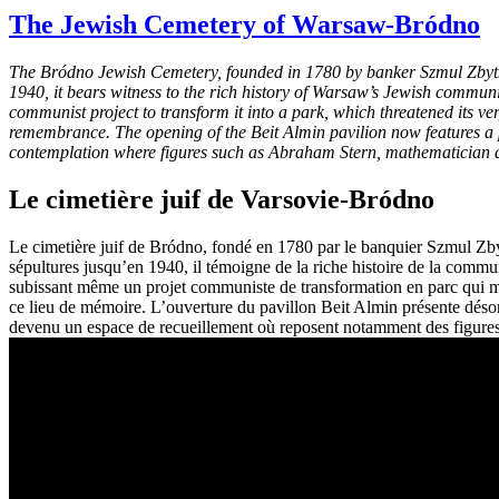
The Jewish Cemetery of Warsaw-Bródno
The Bródno Jewish Cemetery, founded in 1780 by banker Szmul Zbytkower
1940, it bears witness to the rich history of Warsaw’s Jewish communit
communist project to transform it into a park, which threatened its ve
remembrance. The opening of the Beit Almin pavilion now features a pe
contemplation where figures such as Abraham Stern, mathematician and
Le cimetière juif de Varsovie-Bródno
Le cimetière juif de Bródno, fondé en 1780 par le banquier Szmul Zbytk
sépultures jusqu’en 1940, il témoigne de la riche histoire de la commun
subissant même un projet communiste de transformation en parc qui m
ce lieu de mémoire. L’ouverture du pavillon Beit Almin présente désorm
devenu un espace de recueillement où reposent notamment des figure