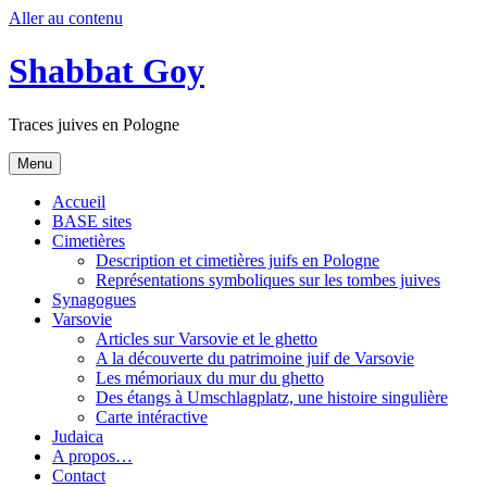
Aller au contenu
Shabbat Goy
Traces juives en Pologne
Menu
Accueil
BASE sites
Cimetières
Description et cimetières juifs en Pologne
Représentations symboliques sur les tombes juives
Synagogues
Varsovie
Articles sur Varsovie et le ghetto
A la découverte du patrimoine juif de Varsovie
Les mémoriaux du mur du ghetto
Des étangs à Umschlagplatz, une histoire singulière
Carte intéractive
Judaica
A propos…
Contact