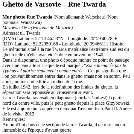
Ghetto de Varsovie – Rue Twarda
Mur ghetto Rue Twarda
(Nom allemand: Warschau) (Nom
polonais: Warszawa)
Mazowieckie - (Voïvodie de Mazovie)
Adresse: ul. Twarda
(DMS) Latitude: 52°13'46.53"N - Longitude: 20°59'40.78"E
(DD) Latitude: 52.22959166 - Longitude: 20.99466111 Histoire:
Le mémorial situé à la rue Twarda matérialise l'extrémité sud-est du
ghetto telle qu'elle avait été établie en novembre 1940.
Dans le diaporama, une photo d'époque montre ce point de passage
avec une pancarte sur laquelle est marqué : "
Zone menacée par le
Typhus - Autorisé seulement comme entrée
". Ce qui signifiait que
l'on pouvait librement entrer dans le ghetto (mais non en sortir). Peu
après, un mur fut édifié au milieu de la rue.
En juillet 1942, lors de la redéfinition des limites du ghetto, la
séparation sera repoussée au croisement suivant.
La rue Twarda traversait en diagonale (nord-est/sud-est) la partie
nord du centre ville, puis le petit ghetto depuis la place Grzybowski.
Elle est aujourd'hui coupée en deux par l'avenue Jean-Paul II. Année
de la visite:
2012
Remarques:
Aujourd'hui dans cette section de la rue Twarda, il ne reste aucun
immeuble de l'époque d'avant guerre.