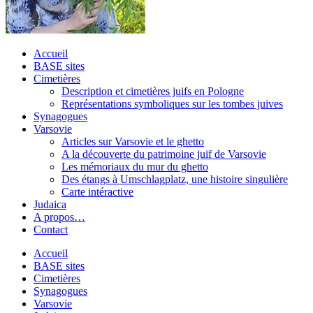
Accueil
BASE sites
Cimetières
Description et cimetières juifs en Pologne
Représentations symboliques sur les tombes juives
Synagogues
Varsovie
Articles sur Varsovie et le ghetto
A la découverte du patrimoine juif de Varsovie
Les mémoriaux du mur du ghetto
Des étangs à Umschlagplatz, une histoire singulière
Carte intéractive
Judaica
A propos…
Contact
Accueil
BASE sites
Cimetières
Synagogues
Varsovie