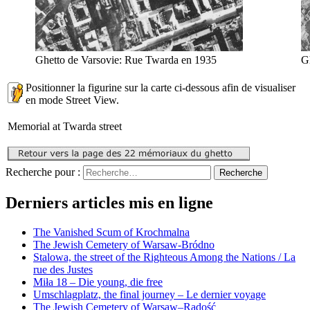
Ghetto de Varsovie: Rue Twarda en 1935
G
Positionner la figurine sur la carte ci-dessous afin de visualiser
en mode Street View.
Memorial at Twarda street
Recherche pour :
Recherche
Derniers articles mis en ligne
The Vanished Scum of Krochmalna
The Jewish Cemetery of Warsaw-Bródno
Stalowa, the street of the Righteous Among the Nations / La
rue des Justes
Miła 18 – Die young, die free
Umschlagplatz, the final journey – Le dernier voyage
The Jewish Cemetery of Warsaw–Radość