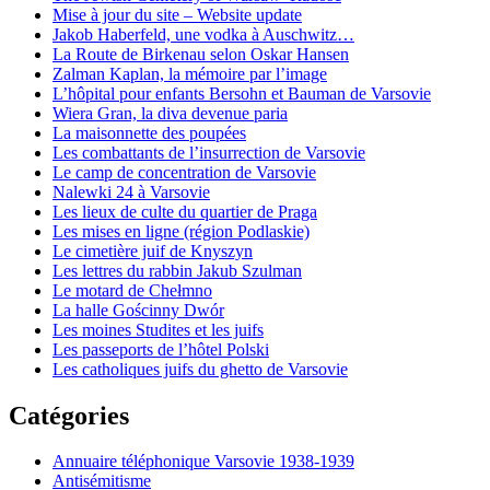
Mise à jour du site – Website update
Jakob Haberfeld, une vodka à Auschwitz…
La Route de Birkenau selon Oskar Hansen
Zalman Kaplan, la mémoire par l’image
L’hôpital pour enfants Bersohn et Bauman de Varsovie
Wiera Gran, la diva devenue paria
La maisonnette des poupées
Les combattants de l’insurrection de Varsovie
Le camp de concentration de Varsovie
Nalewki 24 à Varsovie
Les lieux de culte du quartier de Praga
Les mises en ligne (région Podlaskie)
Le cimetière juif de Knyszyn
Les lettres du rabbin Jakub Szulman
Le motard de Chełmno
La halle Gościnny Dwór
Les moines Studites et les juifs
Les passeports de l’hôtel Polski
Les catholiques juifs du ghetto de Varsovie
Catégories
Annuaire téléphonique Varsovie 1938-1939
Antisémitisme