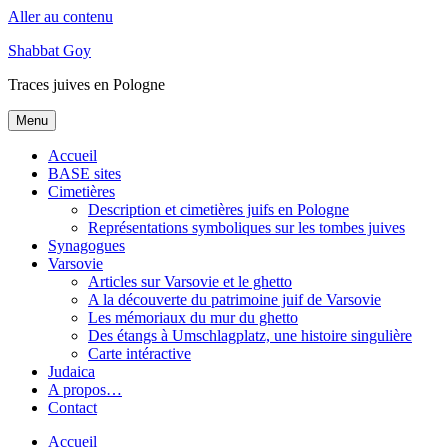
Aller au contenu
Shabbat Goy
Traces juives en Pologne
Menu
Accueil
BASE sites
Cimetières
Description et cimetières juifs en Pologne
Représentations symboliques sur les tombes juives
Synagogues
Varsovie
Articles sur Varsovie et le ghetto
A la découverte du patrimoine juif de Varsovie
Les mémoriaux du mur du ghetto
Des étangs à Umschlagplatz, une histoire singulière
Carte intéractive
Judaica
A propos…
Contact
Accueil