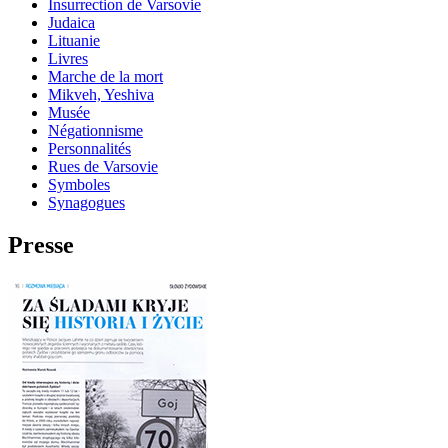
Insurrection de Varsovie
Judaica
Lituanie
Livres
Marche de la mort
Mikveh, Yeshiva
Musée
Négationnisme
Personnalités
Rues de Varsovie
Symboles
Synagogues
Presse