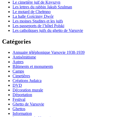
Le cimetière juif de Knyszyn
Les lettres du rabbin Jakub Szulman
Le motard de Chełmno
La halle Gościnny Dwór
Les moines Studites et les juifs
Les passeports de l’hôtel Polski
Les catholiques juifs du ghetto de Varsovie
Catégories
Annuaire téléphonique Varsovie 1938-1939
Antisémitisme
Autres
Bâtiments et monuments
Camps
Cimetières
Créations Judaica
DVD
Décoration murale
Déportation
Festival
Ghetto de Varsovie
Ghettos
Information