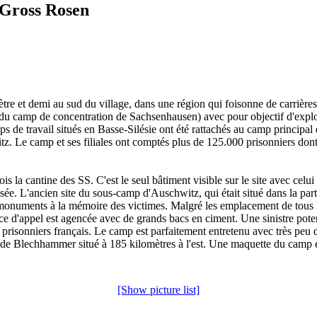
 Gross Rosen
tre et demi au sud du village, dans une région qui foisonne de carrière
 du camp de concentration de Sachsenhausen) avec pour objectif d'exploi
s de travail situés en Basse-Silésie ont été rattachés au camp princip
tz. Le camp et ses filiales ont comptés plus de 125.000 prisonniers dont
s la cantine des SS. C'est le seul bâtiment visible sur le site avec celu
assée. L'ancien site du sous-camp d'Auschwitz, qui était situé dans la part
es monuments à la mémoire des victimes. Malgré les emplacement de tous l
lace d'appel est agencée avec de grands bacs en ciment. Une sinistre pote
prisonniers français. Le camp est parfaitement entretenu avec très peu d
 de Blechhammer situé à 185 kilomètres à l'est. Une maquette du camp es
[Show picture list]