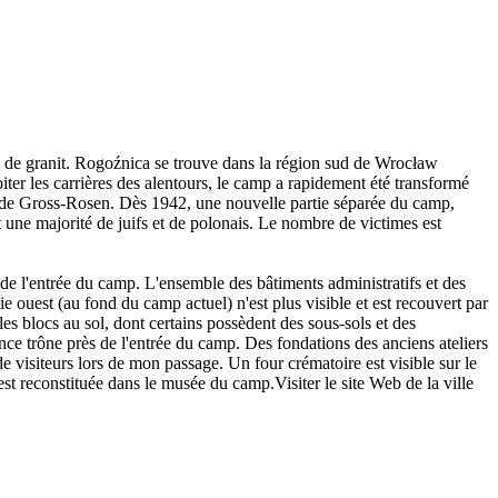
s de granit. Rogoźnica se trouve dans la région sud de Wrocław
ter les carrières des alentours, le camp a rapidement été transformé
al de Gross-Rosen. Dès 1942, une nouvelle partie séparée du camp,
 une majorité de juifs et de polonais. Le nombre de victimes est
i de l'entrée du camp. L'ensemble des bâtiments administratifs et des
ie ouest (au fond du camp actuel) n'est plus visible et est recouvert par
es blocs au sol, dont certains possèdent des sous-sols et des
nce trône près de l'entrée du camp. Des fondations des anciens ateliers
e visiteurs lors de mon passage. Un four crématoire est visible sur le
t reconstituée dans le musée du camp.Visiter le site Web de la ville