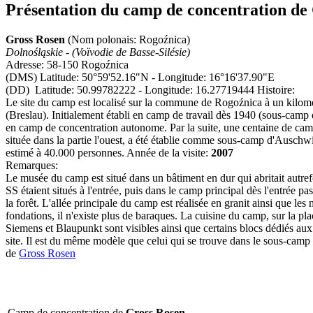
Présentation du camp de concentration de
Gross Rosen
(Nom polonais: Rogoźnica)
Dolnośląskie - (Voïvodie de Basse-Silésie)
Adresse: 58-150 Rogoźnica
(DMS) Latitude: 50°59'52.16"N - Longitude: 16°16'37.90"E
(DD) Latitude: 50.99782222 - Longitude: 16.27719444 Histoire:
Le site du camp est localisé sur la commune de Rogoźnica à un kilomè
(Breslau). Initialement établi en camp de travail dès 1940 (sous-camp
en camp de concentration autonome. Par la suite, une centaine de camp
située dans la partie l'ouest, a été établie comme sous-camp d'Auschwi
estimé à 40.000 personnes. Année de la visite:
2007
Remarques:
Le musée du camp est situé dans un bâtiment en dur qui abritait autrefoi
SS étaient situés à l'entrée, puis dans le camp principal dès l'entrée p
la forêt. L'allée principale du camp est réalisée en granit ainsi que l
fondations, il n'existe plus de baraques. La cuisine du camp, sur la p
Siemens et Blaupunkt sont visibles ainsi que certains blocs dédiés aux 
site. Il est du même modèle que celui qui se trouve dans le sous-camp
de
Gross Rosen
Camp de concentration de
Gross Rosen
.