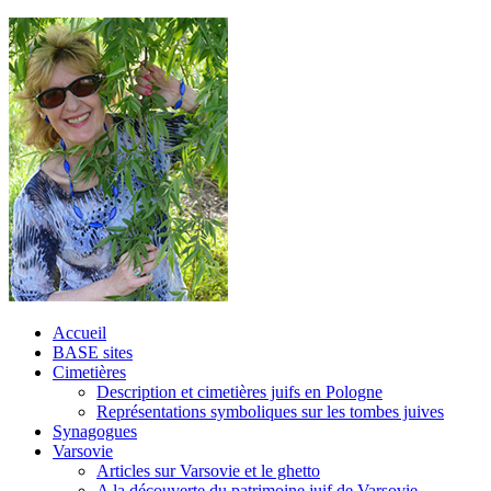
Accueil
BASE sites
Cimetières
Description et cimetières juifs en Pologne
Représentations symboliques sur les tombes juives
Synagogues
Varsovie
Articles sur Varsovie et le ghetto
A la découverte du patrimoine juif de Varsovie