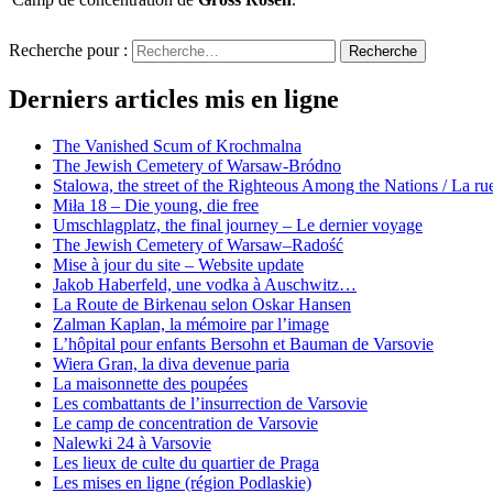
Recherche pour :
Recherche
Derniers articles mis en ligne
The Vanished Scum of Krochmalna
The Jewish Cemetery of Warsaw-Bródno
Stalowa, the street of the Righteous Among the Nations / La rue
Miła 18 – Die young, die free
Umschlagplatz, the final journey – Le dernier voyage
The Jewish Cemetery of Warsaw–Radość
Mise à jour du site – Website update
Jakob Haberfeld, une vodka à Auschwitz…
La Route de Birkenau selon Oskar Hansen
Zalman Kaplan, la mémoire par l’image
L’hôpital pour enfants Bersohn et Bauman de Varsovie
Wiera Gran, la diva devenue paria
La maisonnette des poupées
Les combattants de l’insurrection de Varsovie
Le camp de concentration de Varsovie
Nalewki 24 à Varsovie
Les lieux de culte du quartier de Praga
Les mises en ligne (région Podlaskie)