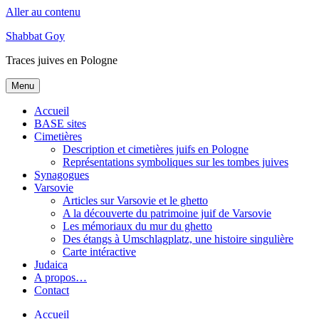
Aller au contenu
Shabbat Goy
Traces juives en Pologne
Menu
Accueil
BASE sites
Cimetières
Description et cimetières juifs en Pologne
Représentations symboliques sur les tombes juives
Synagogues
Varsovie
Articles sur Varsovie et le ghetto
A la découverte du patrimoine juif de Varsovie
Les mémoriaux du mur du ghetto
Des étangs à Umschlagplatz, une histoire singulière
Carte intéractive
Judaica
A propos…
Contact
Accueil