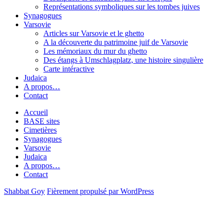
Représentations symboliques sur les tombes juives
Synagogues
Varsovie
Articles sur Varsovie et le ghetto
A la découverte du patrimoine juif de Varsovie
Les mémoriaux du mur du ghetto
Des étangs à Umschlagplatz, une histoire singulière
Carte intéractive
Judaica
A propos…
Contact
Accueil
BASE sites
Cimetières
Synagogues
Varsovie
Judaica
A propos…
Contact
Shabbat Goy
Fièrement propulsé par WordPress