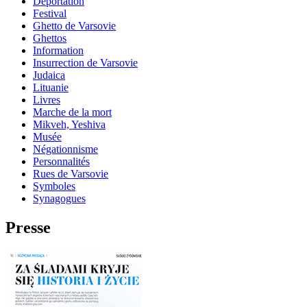
Déportation
Festival
Ghetto de Varsovie
Ghettos
Information
Insurrection de Varsovie
Judaica
Lituanie
Livres
Marche de la mort
Mikveh, Yeshiva
Musée
Négationnisme
Personnalités
Rues de Varsovie
Symboles
Synagogues
Presse