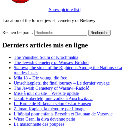
[Show picture list]
Location of the former jewish cemetery of
Bielawy
Recherche pour :
Recherche
Derniers articles mis en ligne
The Vanished Scum of Krochmalna
The Jewish Cemetery of Warsaw-Bródno
Stalowa, the street of the Righteous Among the Nations / La
rue des Justes
Miła 18 – Die young, die free
Umschlagplatz, the final journey – Le dernier voyage
The Jewish Cemetery of Warsaw–Radość
Mise à jour du site – Website update
Jakob Haberfeld, une vodka à Auschwitz…
La Route de Birkenau selon Oskar Hansen
Zalman Kaplan, la mémoire par l’image
L’hôpital pour enfants Bersohn et Bauman de Varsovie
Wiera Gran, la diva devenue paria
La maisonnette des poupées