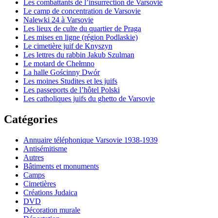
Les combattants de l’insurrection de Varsovie
Le camp de concentration de Varsovie
Nalewki 24 à Varsovie
Les lieux de culte du quartier de Praga
Les mises en ligne (région Podlaskie)
Le cimetière juif de Knyszyn
Les lettres du rabbin Jakub Szulman
Le motard de Chełmno
La halle Gościnny Dwór
Les moines Studites et les juifs
Les passeports de l’hôtel Polski
Les catholiques juifs du ghetto de Varsovie
Catégories
Annuaire téléphonique Varsovie 1938-1939
Antisémitisme
Autres
Bâtiments et monuments
Camps
Cimetières
Créations Judaica
DVD
Décoration murale