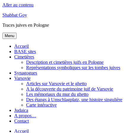
Aller au contenu
Shabbat Goy
Traces juives en Pologne
Menu
Accueil
BASE sites
Cimetières
Description et cimetières juifs en Pologne
Représentations symboliques sur les tombes juives
Synagogues
Varsovie
Articles sur Varsovie et le ghetto
A la découverte du patrimoine juif de Varsovie
Les mémoriaux du mur du ghetto
Des étangs à Umschlagplatz, une histoire singulière
Carte intéractive
Judaica
A propos…
Contact
Accueil