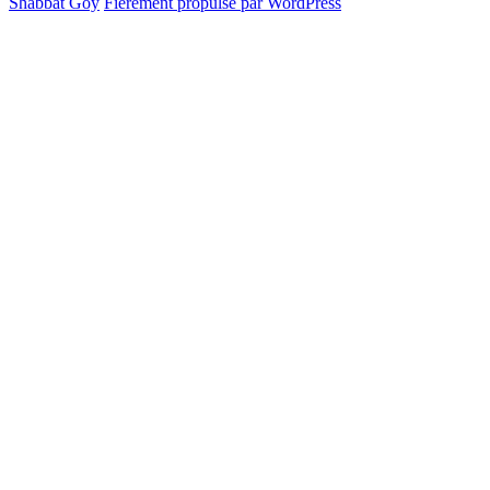
Shabbat Goy
Fièrement propulsé par WordPress