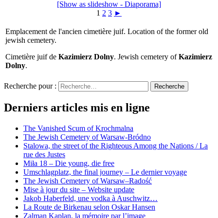
[Show as slideshow - Diaporama]
1
2
3
►
Emplacement de l'ancien cimetière juif. Location of the former old
jewish cemetery.
Cimetière juif de
Kazimierz Dolny
. Jewish cemetery of
Kazimierz
Dolny
.
Recherche pour :
Recherche
Derniers articles mis en ligne
The Vanished Scum of Krochmalna
The Jewish Cemetery of Warsaw-Bródno
Stalowa, the street of the Righteous Among the Nations / La
rue des Justes
Miła 18 – Die young, die free
Umschlagplatz, the final journey – Le dernier voyage
The Jewish Cemetery of Warsaw–Radość
Mise à jour du site – Website update
Jakob Haberfeld, une vodka à Auschwitz…
La Route de Birkenau selon Oskar Hansen
Zalman Kaplan, la mémoire par l’image