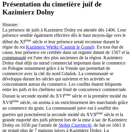
Présentation du cimetière juif de
Kazimierz Dolny
Histoire:
La présence de juifs à Kazimierz Dolny est attestée dès 1406. Leur
présence semble également effective dès le haut moyen-âge vers le
ème
début du XI
siècle et leur présence serait reconnue durant le
règne du roi
Kazimierz Wielki (Casimir le Grand)
. En tout état de
cause, leur présence est certifiée dans un registre datant de 1507 et la
communauté
est l'une des plus anciennes de la région. Kazimierz
Dolny était déjà un nœud commercial important dans le commerce
en Pologne notamment grâce à la Vistule qui permettait de
commercer avec la cité du nord Gdańsk. La communauté se
développa durant les siècles qui suivirent et les activités se
concentraient autour du commerce. Les conflits étaient fréquents
entre les juifs et les chrétiens sur fond de concurrence commerciale.
ème
Durant la seconde moitié du XVI
siècle et la première moitié du
ème
XVII
siècle, on assista à un enrichissement des marchands grâce
au commerce du grain. La communauté juive eut à souffrir des
ème
guerres qui ponctuèrent la seconde moitié du XVII
siècle et la
grande majorité des juifs périrent lors de la mise à sac de Kazimierz
Dolny en 1656 par l'armée de
Stefan Czarniecki
, de fait en 1661 il
ne restait plus de 7 maisons juives à Kazimierz Dolny. La