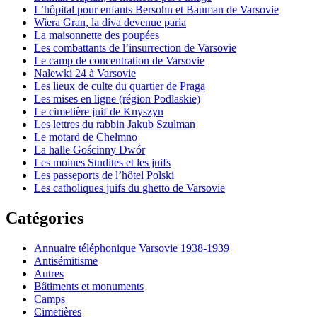
L’hôpital pour enfants Bersohn et Bauman de Varsovie
Wiera Gran, la diva devenue paria
La maisonnette des poupées
Les combattants de l’insurrection de Varsovie
Le camp de concentration de Varsovie
Nalewki 24 à Varsovie
Les lieux de culte du quartier de Praga
Les mises en ligne (région Podlaskie)
Le cimetière juif de Knyszyn
Les lettres du rabbin Jakub Szulman
Le motard de Chełmno
La halle Gościnny Dwór
Les moines Studites et les juifs
Les passeports de l’hôtel Polski
Les catholiques juifs du ghetto de Varsovie
Catégories
Annuaire téléphonique Varsovie 1938-1939
Antisémitisme
Autres
Bâtiments et monuments
Camps
Cimetières