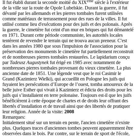
ème
Il fut établi durant la seconde moitié du XIX
siècle à l'extérieur
de la ville sur la route de Opole Lubelskie. Durant la guerre, il fut
dévasté par les allemands et les pierres tombales furent utilisées
comme matériaux de terrassement pour des rues de la villes. Il fut
utilisé comme lieu d'exécutions pour des juifs et des polonais. Après
la guerre, le cimetière fut ceint d'un mur en briques qui fut démantelé
en 1971. Durant cette période communiste, les autorités locales
tentèrent de revendre le terrain qui ne trouva aucun preneur. C'est
dans les années 1980 que sous l'impulsion de l'association pour la
préservation des monuments le cimetière fut partiellement reconstruit
et de nombreuses pierres tombales restaurées. Le lapidarium conçu
par
Tadeusz Augustynek
fut érigé en 1985 avec notamment de
nombreuses pierres tombales provenant du vieux cimetière. La plus
ancienne date de 1851. Une légende veut que le roi Casimir le
Grand (Kazimierz Wielki), qui accueillit en Pologne les juifs qui
fuyaient les persécutions d’Europe de l’ouest, tomba amoureux de la
belle juive Esther qui vivait à Kazimierz et édicta des droits pour les
juifs qui s’installaient en terre polonaise. Toujours est-il que les juifs
bénéficièrent à cette époque de chartes et de droits leur offrant des
libertés d’installation et de travail ainsi que des libertés de pratiquer
leur religion. Année de la visite:
2008
Remarques:
Initialement situé sur un terrain en pente, l'ancien cimetière n'existe
plus. Quelques traces d'anciennes tombes peuvent apparemment être
observées dans le bois. Par contre, sur le terrain de sport de l'école,