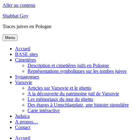
Aller au contenu
Shabbat Goy
Traces juives en Pologne
Menu
Accueil
BASE sites
Cimetières
Description et cimetières juifs en Pologne
Représentations symboliques sur les tombes juives
Synagogues
Varsovie
Articles sur Varsovie et le ghetto
A la découverte du patrimoine juif de Varsovie
Les mémoriaux du mur du ghetto
Des étangs à Umschlagplatz, une histoire singulière
Carte intéractive
Judaica
A propos…
Contact
Accueil