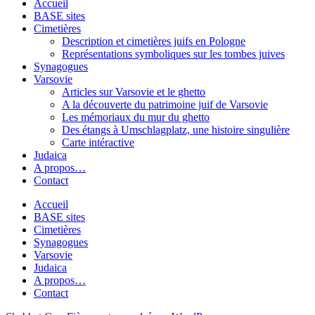
Accueil
BASE sites
Cimetières
Description et cimetières juifs en Pologne
Représentations symboliques sur les tombes juives
Synagogues
Varsovie
Articles sur Varsovie et le ghetto
A la découverte du patrimoine juif de Varsovie
Les mémoriaux du mur du ghetto
Des étangs à Umschlagplatz, une histoire singulière
Carte intéractive
Judaica
A propos…
Contact
Accueil
BASE sites
Cimetières
Synagogues
Varsovie
Judaica
A propos…
Contact