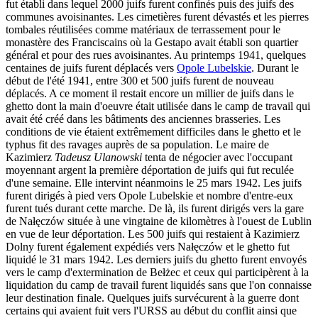
fut établi dans lequel 2000 juifs furent confinés puis des juifs des
communes avoisinantes. Les cimetières furent dévastés et les pierres
tombales réutilisées comme matériaux de terrassement pour le
monastère des Franciscains où la Gestapo avait établi son quartier
général et pour des rues avoisinantes. Au printemps 1941, quelques
centaines de juifs furent déplacés vers
Opole Lubelskie
. Durant le
début de l'été 1941, entre 300 et 500 juifs furent de nouveau
déplacés. A ce moment il restait encore un millier de juifs dans le
ghetto dont la main d'oeuvre était utilisée dans le camp de travail qui
avait été créé dans les bâtiments des anciennes brasseries. Les
conditions de vie étaient extrêmement difficiles dans le ghetto et le
typhus fit des ravages auprès de sa population. Le maire de
Kazimierz
Tadeusz Ulanowski
tenta de négocier avec l'occupant
moyennant argent la première déportation de juifs qui fut reculée
d'une semaine. Elle intervint néanmoins le 25 mars 1942. Les juifs
furent dirigés à pied vers Opole Lubelskie et nombre d'entre-eux
furent tués durant cette marche. De là, ils furent dirigés vers la gare
de Nałęczów située à une vingtaine de kilomètres à l'ouest de Lublin
en vue de leur déportation. Les 500 juifs qui restaient à Kazimierz
Dolny furent également expédiés vers Nałęczów et le ghetto fut
liquidé le 31 mars 1942. Les derniers juifs du ghetto furent envoyés
vers le camp d'extermination de Bełżec et ceux qui participèrent à la
liquidation du camp de travail furent liquidés sans que l'on connaisse
leur destination finale. Quelques juifs survécurent à la guerre dont
certains qui avaient fuit vers l'URSS au début du conflit ainsi que