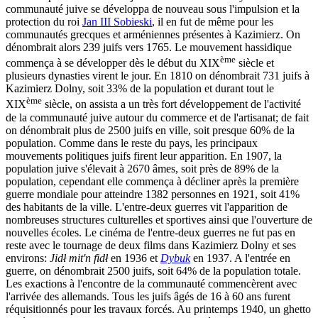
communauté juive se développa de nouveau sous l'impulsion et la
protection du roi
Jan III Sobieski
, il en fut de même pour les
communautés grecques et arméniennes présentes à Kazimierz. On
dénombrait alors 239 juifs vers 1765. Le mouvement hassidique
ème
commença à se développer dès le début du XIX
siècle et
plusieurs dynasties virent le jour. En 1810 on dénombrait 731 juifs à
Kazimierz Dolny, soit 33% de la population et durant tout le
ème
XIX
siècle, on assista a un très fort développement de l'activité
de la communauté juive autour du commerce et de l'artisanat; de fait
on dénombrait plus de 2500 juifs en ville, soit presque 60% de la
population. Comme dans le reste du pays, les principaux
mouvements politiques juifs firent leur apparition. En 1907, la
population juive s'élevait à 2670 âmes, soit près de 89% de la
population, cependant elle commença à décliner après la première
guerre mondiale pour atteindre 1382 personnes en 1921, soit 41%
des habitants de la ville. L'entre-deux guerres vit l'apparition de
nombreuses structures culturelles et sportives ainsi que l'ouverture de
nouvelles écoles. Le cinéma de l'entre-deux guerres ne fut pas en
reste avec le tournage de deux films dans Kazimierz Dolny et ses
environs:
Jidł mit'n fidł
en 1936 et
Dybuk
en 1937. A l'entrée en
guerre, on dénombrait 2500 juifs, soit 64% de la population totale.
Les exactions à l'encontre de la communauté commencèrent avec
l'arrivée des allemands. Tous les juifs âgés de 16 à 60 ans furent
réquisitionnés pour les travaux forcés. Au printemps 1940, un ghetto