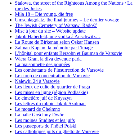
Stalowa, the street of the Righteous Among the Nations / La
rue des Justes
Miła 18 – Die young, die free
Umschlagplatz, the final journey – Le dernier voyage
The Jewish Cemetery of Warsaw–Radość
Mise à jour du site – Website update
Jakob Haberfeld, une vodka à Auschwitz…
La Route de Birkenau selon Oskar Hansen
Zalman Kaplan, la mémoire par l’image
L’hôpital pour enfants Bersohn et Bauman de Varsovie
Wiera Gran, la diva devenue paria
La maisonnette des poupées
Les combattants de l’insurrection de Varsovie
Le camp de concentration de Varsovie
Nalewki 24 à Varsovie
Les lieux de culte du quartier de Praga
Les mises en ligne (région Podlaskie)
Le cimetière juif de Knyszyn
Les lettres du rabbin Jakub Szulman
Le motard de Chełmno
La halle Gościnny Dwór
Les moines Studites et les juifs
Les passeports de l’hôtel Polski
Les catholiques juifs du ghetto de Varsovie