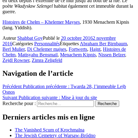
en deux depuis l’extrémité de ce mur jusqu’au bout de la rue. Le
poète
Władysław Szlengel
habitat également cet immeuble durant la
guerre.
Histoires de Chełm – Khelemer Mayses
, 1930 Menachem Kipnis
(lang. Yiddish).
Auteur
Shabbat Goy
Publié le
20 octobre 2016
2 novembre
2016
Catégories
Personnalités
Étiquettes
Abraham Ber Birnbaum
,
Berl Mulier
,
Di Chelemer majses
,
Fortwerts
,
Hajnt
,
Histoires de
Chełm
,
Matisyahu Bensmail
,
Menachem Kipnis
,
Nissen Belzer
,
Zejdl Rowner
,
Zimra Zeligfeld
Navigation de l’article
Précédent
Publication précédente :
Twarda 28, l’immeuble Lejb
Osnos
Suivant
Publication suivante :
Mise à jour du site
Recherche pour :
Recherche
Derniers articles mis en ligne
The Vanished Scum of Krochmalna
The Jewish Cemetery of Warsaw-Bródno