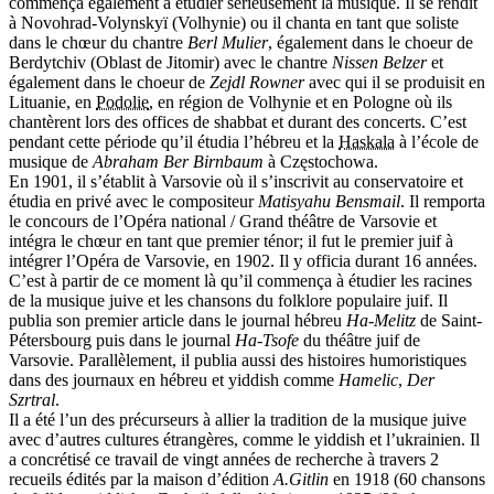
commença également à étudier sérieusement la musique. Il se rendit
à Novohrad-Volynskyï (Volhynie) ou il chanta en tant que soliste
dans le chœur du chantre
Berl Mulier
, également dans le choeur de
Berdytchiv (Oblast de Jitomir) avec le chantre
Nissen Belzer
et
également dans le choeur de
Zejdl Rowner
avec qui il se produisit en
Lituanie, en
Podolie
, en région de Volhynie et en Pologne où ils
chantèrent lors des offices de shabbat et durant des concerts. C’est
pendant cette période qu’il étudia l’hébreu et la
Haskala
à l’école de
musique de
Abraham Ber Birnbaum
à Częstochowa.
En 1901, il s’établit à Varsovie où il s’inscrivit au conservatoire et
étudia en privé avec le compositeur
Matisyahu Bensmail
. Il remporta
le concours de l’Opéra national / Grand théâtre de Varsovie et
intégra le chœur en tant que premier ténor; il fut le premier juif à
intégrer l’Opéra de Varsovie, en 1902. Il y officia durant 16 années.
C’est à partir de ce moment là qu’il commença à étudier les racines
de la musique juive et les chansons du folklore populaire juif. Il
publia son premier article dans le journal hébreu
Ha-Melitz
de Saint-
Pétersbourg puis dans le journal
Ha-Tsofe
du théâtre juif de
Varsovie. Parallèlement, il publia aussi des histoires humoristiques
dans des journaux en hébreu et yiddish comme
Hamelic
,
Der
Szrtral
.
Il a été l’un des précurseurs à allier la tradition de la musique juive
avec d’autres cultures étrangères, comme le yiddish et l’ukrainien. Il
a concrétisé ce travail de vingt années de recherche à travers 2
recueils édités par la maison d’édition
A.Gitlin
en 1918 (60 chansons