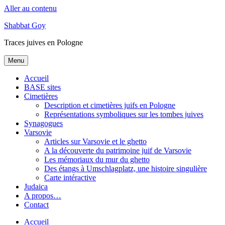
Aller au contenu
Shabbat Goy
Traces juives en Pologne
Menu
Accueil
BASE sites
Cimetières
Description et cimetières juifs en Pologne
Représentations symboliques sur les tombes juives
Synagogues
Varsovie
Articles sur Varsovie et le ghetto
A la découverte du patrimoine juif de Varsovie
Les mémoriaux du mur du ghetto
Des étangs à Umschlagplatz, une histoire singulière
Carte intéractive
Judaica
A propos…
Contact
Accueil