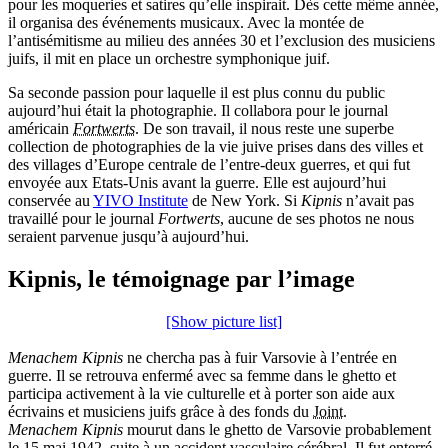
pour les moqueries et satires qu’elle inspirait. Dès cette même année,
il organisa des événements musicaux. Avec la montée de
l’antisémitisme au milieu des années 30 et l’exclusion des musiciens
juifs, il mit en place un orchestre symphonique juif.
Sa seconde passion pour laquelle il est plus connu du public
aujourd’hui était la photographie. Il collabora pour le journal
américain
Fortwerts
. De son travail, il nous reste une superbe
collection de photographies de la vie juive prises dans des villes et
des villages d’Europe centrale de l’entre-deux guerres, et qui fut
envoyée aux Etats-Unis avant la guerre. Elle est aujourd’hui
conservée au
YIVO Institute
de New York. Si
Kipnis
n’avait pas
travaillé pour le journal
Fortwerts
, aucune de ses photos ne nous
seraient parvenue jusqu’à aujourd’hui.
Kipnis, le témoignage par l’image
[Show picture list]
Menachem Kipnis
ne chercha pas à fuir Varsovie à l’entrée en
guerre. Il se retrouva enfermé avec sa femme dans le ghetto et
participa activement à la vie culturelle et à porter son aide aux
écrivains et musiciens juifs grâce à des fonds du
Joint
.
Menachem Kipnis
mourut dans le ghetto de Varsovie probablement
le 15 mai 1942, suite à un accident vasculaire cérébral. Il fut enterré