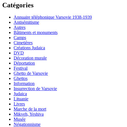
Catégories
Annuaire téléphonique Varsovie 1938-1939
Antisémitisme
Autres
Bâtiments et monuments
Camps
Cimetières
Créations Judaica
DVD
Décoration murale
Déportation
Festival
Ghetto de Varsovie
Ghettos
Information
Insurrection de Varsovie
Judaica
Lituanie
Livres
Marche de la mort
Mikveh, Yeshiva
Musée
Négationnisme