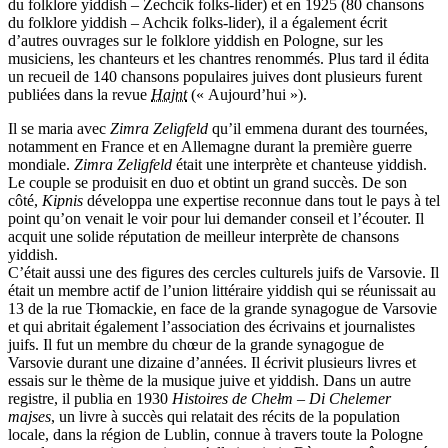
du folklore yiddish – Zechcik folks-lider) et en 1925 (80 chansons
du folklore yiddish – Achcik folks-lider), il a également écrit
d’autres ouvrages sur le folklore yiddish en Pologne, sur les
musiciens, les chanteurs et les chantres renommés. Plus tard il édita
un recueil de 140 chansons populaires juives dont plusieurs furent
publiées dans la revue
Hajnt
(« Aujourd’hui »).
Il se maria avec
Zimra Zeligfeld
qu’il emmena durant des tournées,
notamment en France et en Allemagne durant la première guerre
mondiale.
Zimra Zeligfeld
était une interprète et chanteuse yiddish.
Le couple se produisit en duo et obtint un grand succès. De son
côté,
Kipnis
développa une expertise reconnue dans tout le pays à tel
point qu’on venait le voir pour lui demander conseil et l’écouter. Il
acquit une solide réputation de meilleur interprète de chansons
yiddish.
C’était aussi une des figures des cercles culturels juifs de Varsovie. Il
était un membre actif de l’union littéraire yiddish qui se réunissait au
13 de la rue Tłomackie, en face de la grande synagogue de Varsovie
et qui abritait également l’association des écrivains et journalistes
juifs. Il fut un membre du chœur de la grande synagogue de
Varsovie durant une dizaine d’années. Il écrivit plusieurs livres et
essais sur le thème de la musique juive et yiddish. Dans un autre
registre, il publia en 1930
Histoires de Chełm – Di Chelemer
majses
, un livre à succès qui relatait des récits de la population
locale, dans la région de Lublin, connue à travers toute la Pologne