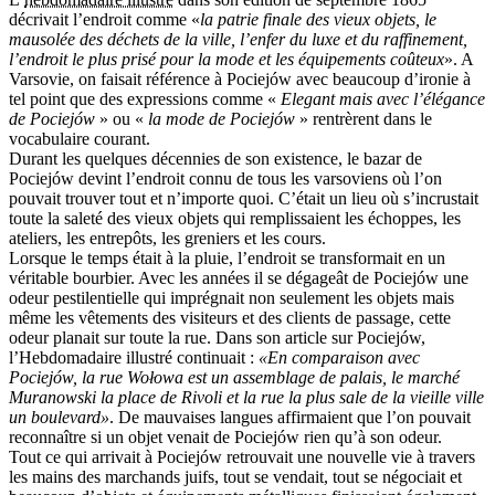
décrivait l’endroit comme «
la patrie finale des vieux objets, le
mausolée des déchets de la ville, l’enfer du luxe et du raffinement,
l’endroit le plus prisé pour la mode et les équipements coûteux
». A
Varsovie, on faisait référence à Pociejów avec beaucoup d’ironie à
tel point que des expressions comme «
Elegant mais avec l’élégance
de Pociejów
» ou «
la mode de Pociejów
» rentrèrent dans le
vocabulaire courant.
Durant les quelques décennies de son existence, le bazar de
Pociejów devint l’endroit connu de tous les varsoviens où l’on
pouvait trouver tout et n’importe quoi. C’était un lieu où s’incrustait
toute la saleté des vieux objets qui remplissaient les échoppes, les
ateliers, les entrepôts, les greniers et les cours.
Lorsque le temps était à la pluie, l’endroit se transformait en un
véritable bourbier. Avec les années il se dégageât de Pociejów une
odeur pestilentielle qui imprégnait non seulement les objets mais
même les vêtements des visiteurs et des clients de passage, cette
odeur planait sur toute la rue. Dans son article sur Pociejów,
l’Hebdomadaire illustré continuait :
«En comparaison avec
Pociejów, la rue Wołowa est un assemblage de palais, le marché
Muranowski la place de Rivoli et la rue la plus sale de la vieille ville
un boulevard»
. De mauvaises langues affirmaient que l’on pouvait
reconnaître si un objet venait de Pociejów rien qu’à son odeur.
Tout ce qui arrivait à Pociejów retrouvait une nouvelle vie à travers
les mains des marchands juifs, tout se vendait, tout se négociait et