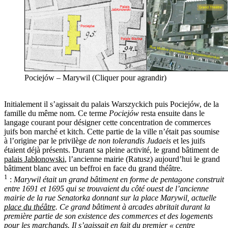
Pociejów – Marywil (Cliquer pour agrandir)
Initialement il s’agissait du palais Warszyckich puis Pociejów, de la
famille du même nom. Ce terme
Pociejów
resta ensuite dans le
langage courant pour désigner cette concentration de commerces
juifs bon marché et kitch. Cette partie de la ville n’était pas soumise
à l’origine par le privilège
de non tolerandis Judaeis
et les juifs
étaient déjà présents. Durant sa pleine activité, le grand bâtiment de
palais Jabłonowski
, l’ancienne mairie (Ratusz) aujourd’hui le grand
bâtiment blanc avec un beffroi en face du grand théâtre.
1
:
Marywil était un grand bâtiment en forme de pentagone construit
entre 1691 et 1695 qui se trouvaient du côté ouest de l’ancienne
mairie de la rue Senatorka donnant sur la place Marywil, actuelle
place du théâtre
. Ce grand bâtiment à arcades abritait durant la
première partie de son existence des commerces et des logements
pour les marchands. Il s’agissait en fait du premier « centre