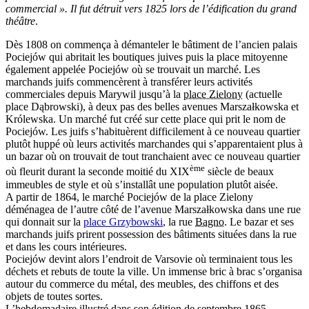
commercial ». Il fut détruit vers 1825 lors de l’édification du grand
théâtre
.
Dès 1808 on commença à démanteler le bâtiment de l’ancien palais
Pociejów qui abritait les boutiques juives puis la place mitoyenne
également appelée Pociejów où se trouvait un marché. Les
marchands juifs commencèrent à transférer leurs activités
commerciales depuis Marywil jusqu’à la
place Zielony
(actuelle
place Dąbrowski), à deux pas des belles avenues Marszałkowska et
Królewska. Un marché fut créé sur cette place qui prit le nom de
Pociejów. Les juifs s’habituèrent difficilement à ce nouveau quartier
plutôt huppé où leurs activités marchandes qui s’apparentaient plus à
un bazar où on trouvait de tout tranchaient avec ce nouveau quartier
ème
où fleurit durant la seconde moitié du XIX
siècle de beaux
immeubles de style et où s’installât une population plutôt aisée.
A partir de 1864, le marché Pociejów de la place Zielony
déménagea de l’autre côté de l’avenue Marszałkowska dans une rue
qui donnait sur la
place Grzybowski
, la rue
Bagno
. Le bazar et ses
marchands juifs prirent possession des bâtiments situées dans la rue
et dans les cours intérieures.
Pociejów devint alors l’endroit de Varsovie où terminaient tous les
déchets et rebuts de toute la ville. Un immense bric à brac s’organisa
autour du commerce du métal, des meubles, des chiffons et des
objets de toutes sortes.
L’
hebdomadaire illustré
dans son édition de septembre 1865