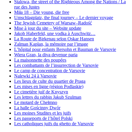
Stalowa, the street of the Righteous Among the Nations / La
rue des Justes
Miła 18 – Die young, die free
Umschlagplatz, the final journey – Le dernier voyage
The Jewish Cemetery of Warsaw–Radość
Mise à jour du site – Website update
Jakob Haberfeld, une vodka à Auschwitz…
La Route de Birkenau selon Oskar Hansen
Zalman Kaplan, la mémoire par l’image
L’hôpital pour enfants Bersohn et Bauman de Varsovie
Wiera Gran, la diva devenue paria
La maisonnette des poupées
Les combattants de l’insurrection de Varsovie
Le camp de concentration de Varsovie
Nalewki 24 à Varsovie
Les lieux de culte du quartier de Praga
Les mises en ligne (région Podlaskie)
Le cimetière juif de Knyszyn
Les lettres du rabbin Jakub Szulman
Le motard de Chełmno
La halle Gościnny Dwór
Les moines Studites et les juifs
Les passeports de l’hôtel Polski
Les catholiques juifs du ghetto de Varsovie