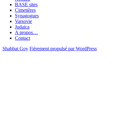
BASE sites
Cimetières
Synagogues
Varsovie
Judaica
A propos…
Contact
Shabbat Goy
Fièrement propulsé par WordPress