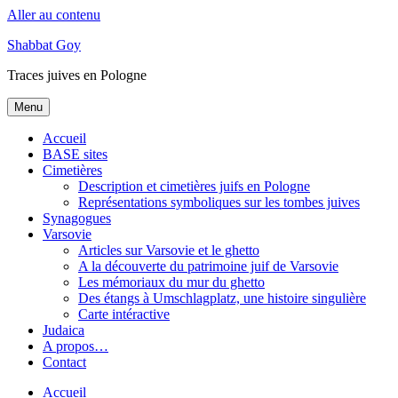
Aller au contenu
Shabbat Goy
Traces juives en Pologne
Menu
Accueil
BASE sites
Cimetières
Description et cimetières juifs en Pologne
Représentations symboliques sur les tombes juives
Synagogues
Varsovie
Articles sur Varsovie et le ghetto
A la découverte du patrimoine juif de Varsovie
Les mémoriaux du mur du ghetto
Des étangs à Umschlagplatz, une histoire singulière
Carte intéractive
Judaica
A propos…
Contact
Accueil