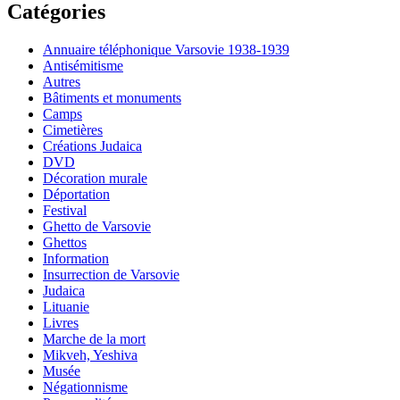
Catégories
Annuaire téléphonique Varsovie 1938-1939
Antisémitisme
Autres
Bâtiments et monuments
Camps
Cimetières
Créations Judaica
DVD
Décoration murale
Déportation
Festival
Ghetto de Varsovie
Ghettos
Information
Insurrection de Varsovie
Judaica
Lituanie
Livres
Marche de la mort
Mikveh, Yeshiva
Musée
Négationnisme