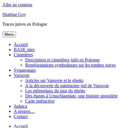
Aller au contenu
Shabbat Goy
Traces juives en Pologne
Menu
Accueil
BASE sites
Cimetières
Description et cimetières juifs en Pologne
Représentations symboliques sur les tombes juives
Synagogues
Varsovie
Articles sur Varsovie et le ghetto
A la découverte du patrimoine juif de Varsovie
Les mémoriaux du mur du ghetto
Des étangs à Umschlagplatz, une histoire singulière
Carte intéractive
Judaica
A propos…
Contact
Accueil