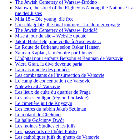
The Jewish Cemetery of Warsaw-Bródno
Stalowa, the street of the Righteous Among the Nations / La
rue des Justes
Miła 18 – Die young, die free
Umschlagplatz, the final journey – Le dernier voyage
The Jewish Cemetery of Warsaw–Radość
Mise à jour du site – Website update
Jakob Haberfeld, une vodka à Auschwitz…
La Route de Birkenau selon Oskar Hansen
Zalman Kaplan, la mémoire par l’image
L’hôpital pour enfants Bersohn et Bauman de Varsovie
Wiera Gran, la diva devenue paria
La maisonnette des poupées
Les combattants de l’insurrection de Varsovie
Le camp de concentration de Varsovie
Nalewki 24 à Varsovie
Les lieux de culte du quartier de Praga
Les mises en ligne (région Podlaskie)
Le cimetière juif de Knyszyn
Les lettres du rabbin Jakub Szulman
Le motard de Chełmno
La halle Gościnny Dwór
Les moines Studites et les juifs
Les passeports de l’hôtel Polski
Les catholiques juifs du ghetto de Varsovie