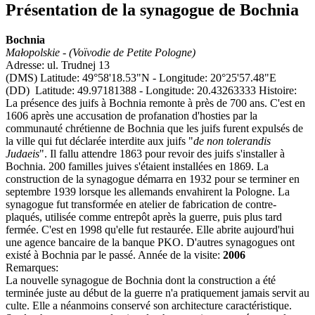
Présentation de la synagogue de Bochnia
Bochnia
Małopolskie - (Voïvodie de Petite Pologne)
Adresse: ul. Trudnej 13
(DMS) Latitude: 49°58'18.53"N - Longitude: 20°25'57.48"E
(DD) Latitude: 49.97181388 - Longitude: 20.43263333 Histoire:
La présence des juifs à Bochnia remonte à près de 700 ans. C'est en
1606 après une accusation de profanation d'hosties par la
communauté chrétienne de Bochnia que les juifs furent expulsés de
la ville qui fut déclarée interdite aux juifs "
de non tolerandis
Judaeis
". Il fallu attendre 1863 pour revoir des juifs s'installer à
Bochnia. 200 familles juives s'étaient installées en 1869. La
construction de la synagogue démarra en 1932 pour se terminer en
septembre 1939 lorsque les allemands envahirent la Pologne. La
synagogue fut transformée en atelier de fabrication de contre-
plaqués, utilisée comme entrepôt après la guerre, puis plus tard
fermée. C'est en 1998 qu'elle fut restaurée. Elle abrite aujourd'hui
une agence bancaire de la banque PKO. D'autres synagogues ont
existé à Bochnia par le passé. Année de la visite:
2006
Remarques:
La nouvelle synagogue de Bochnia dont la construction a été
terminée juste au début de la guerre n'a pratiquement jamais servit au
culte. Elle a néanmoins conservé son architecture caractéristique.