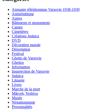
Annuaire téléphonique Varsovie 1938-1939
Antisémitisme
Autres
Bâtiments et monuments
Camps
Cimetières
Créations Judaica
DVD
Décoration murale
Déportation
Festival
Ghetto de Varsovie
Ghettos
Information
Insurrection de Varsovie
Judaica
Lituanie
Livres
Marche de la mort
Mikveh, Yeshiva
Musée
Négationnisme
Personnalités