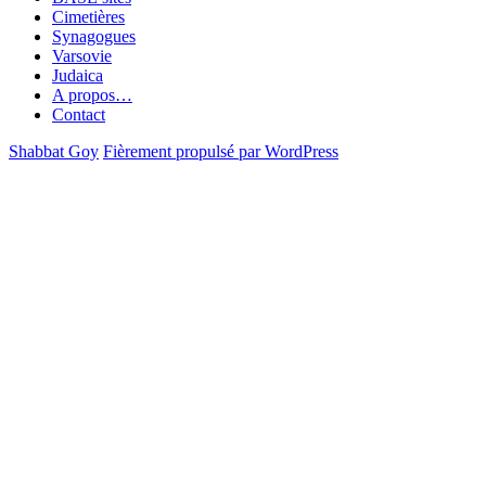
Cimetières
Synagogues
Varsovie
Judaica
A propos…
Contact
Shabbat Goy
Fièrement propulsé par WordPress