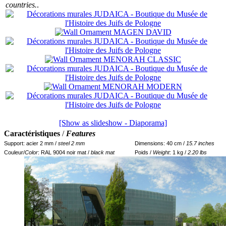
countries.
.
[Show as slideshow - Diaporama]
Caractéristiques
/
Features
Support: acier 2 mm /
steel 2 mm
Dimensions: 40 cm /
15.7 inches
Couleur/
Color
: RAL 9004 noir mat /
black mat
Poids /
Weight
: 1 kg /
2.20 lbs