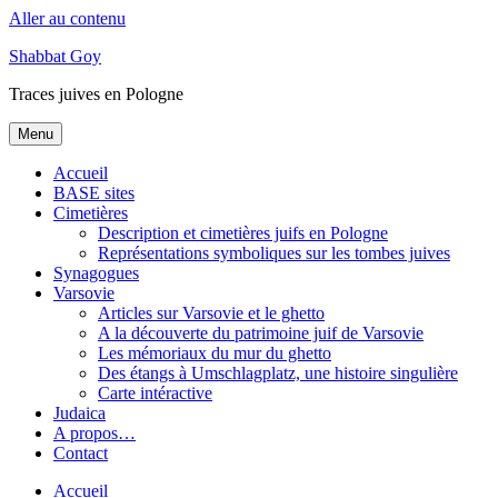
Aller au contenu
Shabbat Goy
Traces juives en Pologne
Menu
Accueil
BASE sites
Cimetières
Description et cimetières juifs en Pologne
Représentations symboliques sur les tombes juives
Synagogues
Varsovie
Articles sur Varsovie et le ghetto
A la découverte du patrimoine juif de Varsovie
Les mémoriaux du mur du ghetto
Des étangs à Umschlagplatz, une histoire singulière
Carte intéractive
Judaica
A propos…
Contact
Accueil