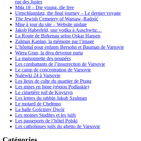
rue des Justes
Miła 18 – Die young, die free
Umschlagplatz, the final journey – Le dernier voyage
The Jewish Cemetery of Warsaw–Radość
Mise à jour du site – Website update
Jakob Haberfeld, une vodka à Auschwitz…
La Route de Birkenau selon Oskar Hansen
Zalman Kaplan, la mémoire par l’image
L’hôpital pour enfants Bersohn et Bauman de Varsovie
Wiera Gran, la diva devenue paria
La maisonnette des poupées
Les combattants de l’insurrection de Varsovie
Le camp de concentration de Varsovie
Nalewki 24 à Varsovie
Les lieux de culte du quartier de Praga
Les mises en ligne (région Podlaskie)
Le cimetière juif de Knyszyn
Les lettres du rabbin Jakub Szulman
Le motard de Chełmno
La halle Gościnny Dwór
Les moines Studites et les juifs
Les passeports de l’hôtel Polski
Les catholiques juifs du ghetto de Varsovie
Catégories