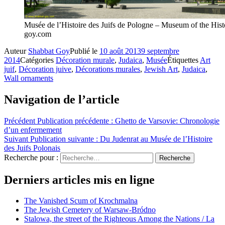
Musée de l’Histoire des Juifs de Pologne – Museum of the His
goy.com
Auteur
Shabbat Goy
Publié le
10 août 2013
9 septembre
2014
Catégories
Décoration murale
,
Judaica
,
Musée
Étiquettes
Art
juif
,
Décoration juive
,
Décorations murales
,
Jewish Art
,
Judaica
,
Wall ornaments
Navigation de l’article
Précédent
Publication précédente :
Ghetto de Varsovie: Chronologie
d’un enfermement
Suivant
Publication suivante :
Du Judenrat au Musée de l’Histoire
des Juifs Polonais
Recherche pour :
Recherche
Derniers articles mis en ligne
The Vanished Scum of Krochmalna
The Jewish Cemetery of Warsaw-Bródno
Stalowa, the street of the Righteous Among the Nations / La