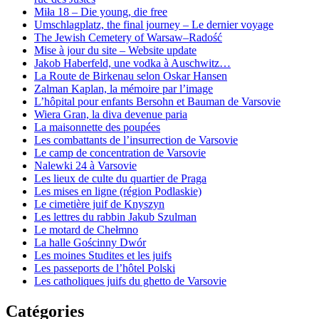
Miła 18 – Die young, die free
Umschlagplatz, the final journey – Le dernier voyage
The Jewish Cemetery of Warsaw–Radość
Mise à jour du site – Website update
Jakob Haberfeld, une vodka à Auschwitz…
La Route de Birkenau selon Oskar Hansen
Zalman Kaplan, la mémoire par l’image
L’hôpital pour enfants Bersohn et Bauman de Varsovie
Wiera Gran, la diva devenue paria
La maisonnette des poupées
Les combattants de l’insurrection de Varsovie
Le camp de concentration de Varsovie
Nalewki 24 à Varsovie
Les lieux de culte du quartier de Praga
Les mises en ligne (région Podlaskie)
Le cimetière juif de Knyszyn
Les lettres du rabbin Jakub Szulman
Le motard de Chełmno
La halle Gościnny Dwór
Les moines Studites et les juifs
Les passeports de l’hôtel Polski
Les catholiques juifs du ghetto de Varsovie
Catégories