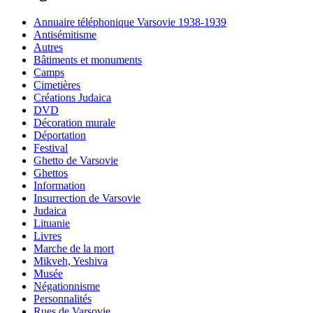
Annuaire téléphonique Varsovie 1938-1939
Antisémitisme
Autres
Bâtiments et monuments
Camps
Cimetières
Créations Judaica
DVD
Décoration murale
Déportation
Festival
Ghetto de Varsovie
Ghettos
Information
Insurrection de Varsovie
Judaica
Lituanie
Livres
Marche de la mort
Mikveh, Yeshiva
Musée
Négationnisme
Personnalités
Rues de Varsovie