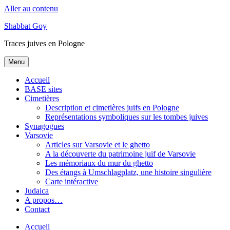
Aller au contenu
Shabbat Goy
Traces juives en Pologne
Menu
Accueil
BASE sites
Cimetières
Description et cimetières juifs en Pologne
Représentations symboliques sur les tombes juives
Synagogues
Varsovie
Articles sur Varsovie et le ghetto
A la découverte du patrimoine juif de Varsovie
Les mémoriaux du mur du ghetto
Des étangs à Umschlagplatz, une histoire singulière
Carte intéractive
Judaica
A propos…
Contact
Accueil