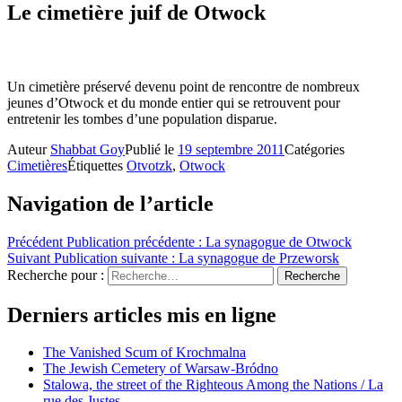
Le cimetière juif de Otwock
Un cimetière préservé devenu point de rencontre de nombreux
jeunes d’Otwock et du monde entier qui se retrouvent pour
entretenir les tombes d’une population disparue.
Auteur
Shabbat Goy
Publié le
19 septembre 2011
Catégories
Cimetières
Étiquettes
Otvotzk
,
Otwock
Navigation de l’article
Précédent
Publication précédente :
La synagogue de Otwock
Suivant
Publication suivante :
La synagogue de Przeworsk
Recherche pour :
Recherche
Derniers articles mis en ligne
The Vanished Scum of Krochmalna
The Jewish Cemetery of Warsaw-Bródno
Stalowa, the street of the Righteous Among the Nations / La
rue des Justes