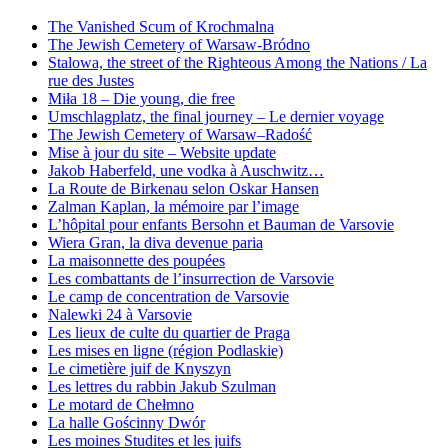
The Vanished Scum of Krochmalna
The Jewish Cemetery of Warsaw-Bródno
Stalowa, the street of the Righteous Among the Nations / La
rue des Justes
Miła 18 – Die young, die free
Umschlagplatz, the final journey – Le dernier voyage
The Jewish Cemetery of Warsaw–Radość
Mise à jour du site – Website update
Jakob Haberfeld, une vodka à Auschwitz…
La Route de Birkenau selon Oskar Hansen
Zalman Kaplan, la mémoire par l’image
L’hôpital pour enfants Bersohn et Bauman de Varsovie
Wiera Gran, la diva devenue paria
La maisonnette des poupées
Les combattants de l’insurrection de Varsovie
Le camp de concentration de Varsovie
Nalewki 24 à Varsovie
Les lieux de culte du quartier de Praga
Les mises en ligne (région Podlaskie)
Le cimetière juif de Knyszyn
Les lettres du rabbin Jakub Szulman
Le motard de Chełmno
La halle Gościnny Dwór
Les moines Studites et les juifs