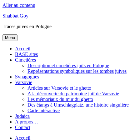
Aller au contenu
Shabbat Goy
Traces juives en Pologne
Menu
Accueil
BASE sites
Cimetières
Description et cimetières juifs en Pologne
Représentations symboliques sur les tombes juives
Synagogues
Varsovie
Articles sur Varsovie et le ghetto
A la découverte du patrimoine juif de Varsovie
Les mémoriaux du mur du ghetto
Des étangs à Umschlagplatz, une histoire singulière
Carte intéractive
Judaica
A propos…
Contact
Accueil