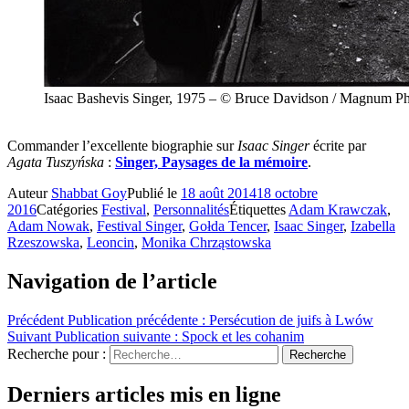
Isaac Bashevis Singer, 1975 – © Bruce Davidson / Magnum P
Commander l’excellente biographie sur
Isaac Singer
écrite par
Agata Tuszyńska
:
Singer, Paysages de la mémoire
.
Auteur
Shabbat Goy
Publié le
18 août 2014
18 octobre
2016
Catégories
Festival
,
Personnalités
Étiquettes
Adam Krawczak
,
Adam Nowak
,
Festival Singer
,
Gołda Tencer
,
Isaac Singer
,
Izabella
Rzeszowska
,
Leoncin
,
Monika Chrząstowska
Navigation de l’article
Précédent
Publication précédente :
Persécution de juifs à Lwów
Suivant
Publication suivante :
Spock et les cohanim
Recherche pour :
Recherche
Derniers articles mis en ligne