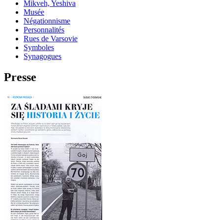
Mikveh, Yeshiva
Musée
Négationnisme
Personnalités
Rues de Varsovie
Symboles
Synagogues
Presse