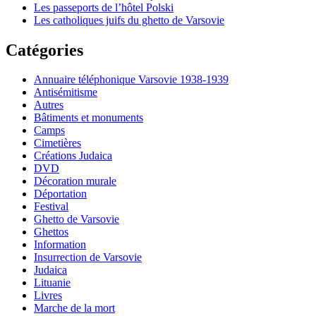
Les passeports de l’hôtel Polski
Les catholiques juifs du ghetto de Varsovie
Catégories
Annuaire téléphonique Varsovie 1938-1939
Antisémitisme
Autres
Bâtiments et monuments
Camps
Cimetières
Créations Judaica
DVD
Décoration murale
Déportation
Festival
Ghetto de Varsovie
Ghettos
Information
Insurrection de Varsovie
Judaica
Lituanie
Livres
Marche de la mort