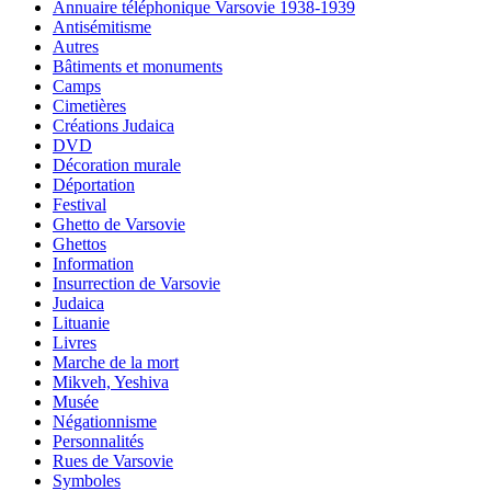
Annuaire téléphonique Varsovie 1938-1939
Antisémitisme
Autres
Bâtiments et monuments
Camps
Cimetières
Créations Judaica
DVD
Décoration murale
Déportation
Festival
Ghetto de Varsovie
Ghettos
Information
Insurrection de Varsovie
Judaica
Lituanie
Livres
Marche de la mort
Mikveh, Yeshiva
Musée
Négationnisme
Personnalités
Rues de Varsovie
Symboles