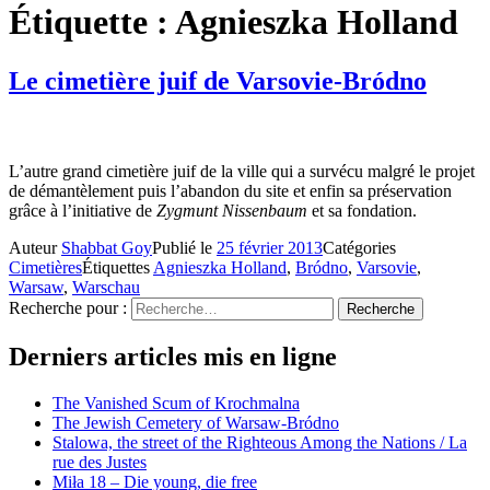
Étiquette :
Agnieszka Holland
Le cimetière juif de Varsovie-Bródno
L’autre grand cimetière juif de la ville qui a survécu malgré le projet
de démantèlement puis l’abandon du site et enfin sa préservation
grâce à l’initiative de
Zygmunt Nissenbaum
et sa fondation.
Auteur
Shabbat Goy
Publié le
25 février 2013
Catégories
Cimetières
Étiquettes
Agnieszka Holland
,
Bródno
,
Varsovie
,
Warsaw
,
Warschau
Recherche pour :
Recherche
Derniers articles mis en ligne
The Vanished Scum of Krochmalna
The Jewish Cemetery of Warsaw-Bródno
Stalowa, the street of the Righteous Among the Nations / La
rue des Justes
Miła 18 – Die young, die free