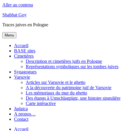
Aller au contenu
Shabbat Goy
Traces juives en Pologne
Menu
Accueil
BASE sites
Cimetières
Description et cimetières juifs en Pologne
Représentations symboliques sur les tombes juives
Synagogues
Varsovie
Articles sur Varsovie et le ghetto
A la découverte du patrimoine juif de Varsovie
Les mémoriaux du mur du ghetto
Des étangs à Umschlagplatz, une histoire singulière
Carte intéractive
Judaica
A propos…
Contact
Accueil