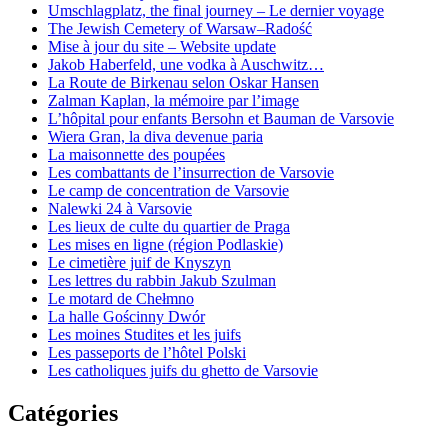
Umschlagplatz, the final journey – Le dernier voyage
The Jewish Cemetery of Warsaw–Radość
Mise à jour du site – Website update
Jakob Haberfeld, une vodka à Auschwitz…
La Route de Birkenau selon Oskar Hansen
Zalman Kaplan, la mémoire par l’image
L’hôpital pour enfants Bersohn et Bauman de Varsovie
Wiera Gran, la diva devenue paria
La maisonnette des poupées
Les combattants de l’insurrection de Varsovie
Le camp de concentration de Varsovie
Nalewki 24 à Varsovie
Les lieux de culte du quartier de Praga
Les mises en ligne (région Podlaskie)
Le cimetière juif de Knyszyn
Les lettres du rabbin Jakub Szulman
Le motard de Chełmno
La halle Gościnny Dwór
Les moines Studites et les juifs
Les passeports de l’hôtel Polski
Les catholiques juifs du ghetto de Varsovie
Catégories