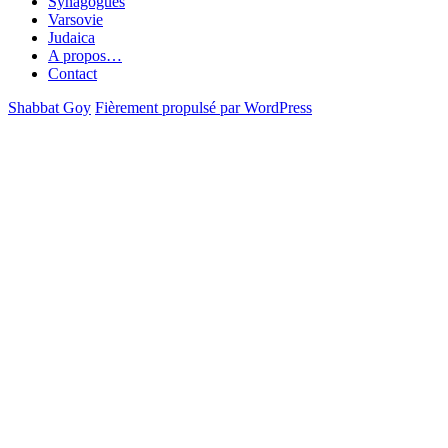
Synagogues
Varsovie
Judaica
A propos…
Contact
Shabbat Goy
Fièrement propulsé par WordPress