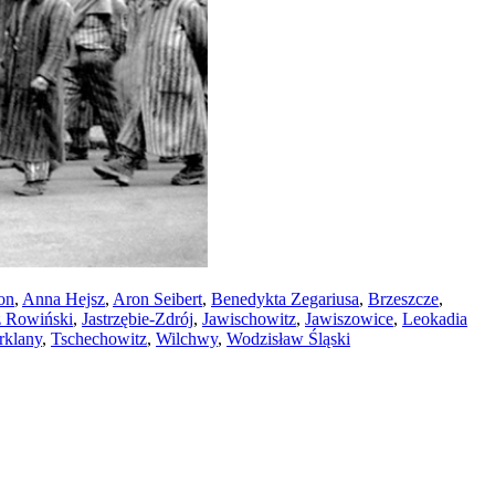
on
,
Anna Hejsz
,
Aron Seibert
,
Benedykta Zegariusa
,
Brzeszcze
,
z Rowiński
,
Jastrzębie-Zdrój
,
Jawischowitz
,
Jawiszowice
,
Leokadia
rklany
,
Tschechowitz
,
Wilchwy
,
Wodzisław Śląski