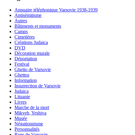
Annuaire téléphonique Varsovie 1938-1939
Antisémitisme
Autres
Bâtiments et monuments
Camps
Cimetières
Créations Judaica
DVD
Décoration murale
Déportation
Festival
Ghetto de Varsovie
Ghettos
Information
Insurrection de Varsovie
Judaica
Lituanie
Livres
Marche de la mort
Mikveh, Yeshiva
Musée
Négationnisme
Personnalités
Rues de Varsovie