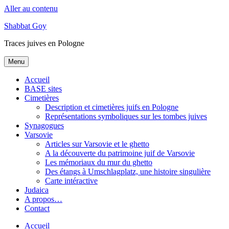
Aller au contenu
Shabbat Goy
Traces juives en Pologne
Menu
Accueil
BASE sites
Cimetières
Description et cimetières juifs en Pologne
Représentations symboliques sur les tombes juives
Synagogues
Varsovie
Articles sur Varsovie et le ghetto
A la découverte du patrimoine juif de Varsovie
Les mémoriaux du mur du ghetto
Des étangs à Umschlagplatz, une histoire singulière
Carte intéractive
Judaica
A propos…
Contact
Accueil