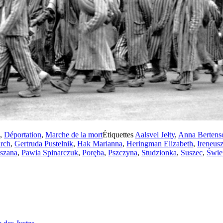
,
Déportation
,
Marche de la mort
Étiquettes
Aalsvel Jełty
,
Anna Bertens
rch
,
Gertruda Pustelnik
,
Hak Marianna
,
Heringman Elizabeth
,
Ireneus
szana
,
Pawia Spinarczuk
,
Poręba
,
Pszczyna
,
Studzionka
,
Suszec
,
Świe