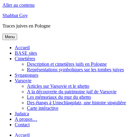
Aller au contenu
Shabbat Goy
Traces juives en Pologne
Menu
Accueil
BASE sites
Cimetières
Description et cimetières juifs en Pologne
Représentations symboliques sur les tombes juives
Synagogues
Varsovie
Articles sur Varsovie et le ghetto
A la découverte du patrimoine juif de Varsovie
Les mémoriaux du mur du ghetto
Des étangs à Umschlagplatz, une histoire singulière
Carte intéractive
Judaica
A propos…
Contact
Accueil