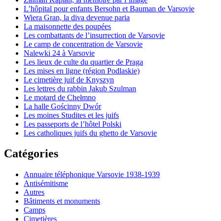
L’hôpital pour enfants Bersohn et Bauman de Varsovie
Wiera Gran, la diva devenue paria
La maisonnette des poupées
Les combattants de l’insurrection de Varsovie
Le camp de concentration de Varsovie
Nalewki 24 à Varsovie
Les lieux de culte du quartier de Praga
Les mises en ligne (région Podlaskie)
Le cimetière juif de Knyszyn
Les lettres du rabbin Jakub Szulman
Le motard de Chełmno
La halle Gościnny Dwór
Les moines Studites et les juifs
Les passeports de l’hôtel Polski
Les catholiques juifs du ghetto de Varsovie
Catégories
Annuaire téléphonique Varsovie 1938-1939
Antisémitisme
Autres
Bâtiments et monuments
Camps
Cimetières