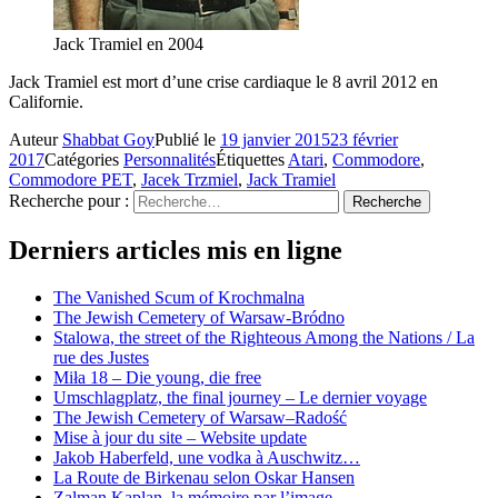
Jack Tramiel en 2004
Jack Tramiel est mort d’une crise cardiaque le 8 avril 2012 en
Californie.
Auteur
Shabbat Goy
Publié le
19 janvier 2015
23 février
2017
Catégories
Personnalités
Étiquettes
Atari
,
Commodore
,
Commodore PET
,
Jacek Trzmiel
,
Jack Tramiel
Recherche pour :
Recherche
Derniers articles mis en ligne
The Vanished Scum of Krochmalna
The Jewish Cemetery of Warsaw-Bródno
Stalowa, the street of the Righteous Among the Nations / La
rue des Justes
Miła 18 – Die young, die free
Umschlagplatz, the final journey – Le dernier voyage
The Jewish Cemetery of Warsaw–Radość
Mise à jour du site – Website update
Jakob Haberfeld, une vodka à Auschwitz…
La Route de Birkenau selon Oskar Hansen
Zalman Kaplan, la mémoire par l’image