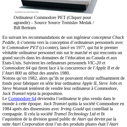
Ordinateur Commodore PET (Cliquer pour
agrandir) – Source Source Tomislav Medak /
Bill Bertram
En suivant les recommandations de son ingénieur concepteur
Chuck
Peddle
, il s’orienta vers la conception d’ordinateurs personnels avec
le
Commodore PET
(ci-contre), lancé en 1977, qui fut le premier
véritable ordinateur personnel mis sur le marché et qui rencontra un
grand succès dans les domaines de l’éducation au Canada et aux
Etats-Unis. Suivirent les ordinateurs personnels
VIC-20
et
Commodore 64
qui firent face à la concurrence de l’
Apple II
et de
l’
Atari 800
au début des années 1980.
Notons qu’en 1982, alors qu’ils ne pouvaient réunir suffisamment de
fonds pour fabriquer en série leur ordinateur
Apple II
,
Steve Jobs
et
Steve Wozniak
tentèrent de vendre leur ordinateur à Commodore,
Jack Tramiel
rejeta la proposition.
Le
Commodore 64
deviendra l’ordinateur le plus vendu dans le
monde à cette époque.
Jack Tramiel
quitta la société Commodore en
1984 après des dissensions avec
Irving Gould
qui contrôlait la
compagnie. Il créa la société
Tramel Technology Ltd
et fit
l’aquisition de la division grand public de
Atari
qui devint par la
suite
Atari Corporation
dont l’un des produits phares était l’
Atari