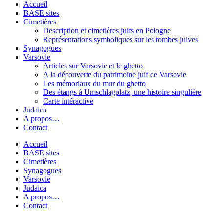
Accueil
BASE sites
Cimetières
Description et cimetières juifs en Pologne
Représentations symboliques sur les tombes juives
Synagogues
Varsovie
Articles sur Varsovie et le ghetto
A la découverte du patrimoine juif de Varsovie
Les mémoriaux du mur du ghetto
Des étangs à Umschlagplatz, une histoire singulière
Carte intéractive
Judaica
A propos…
Contact
Accueil
BASE sites
Cimetières
Synagogues
Varsovie
Judaica
A propos…
Contact