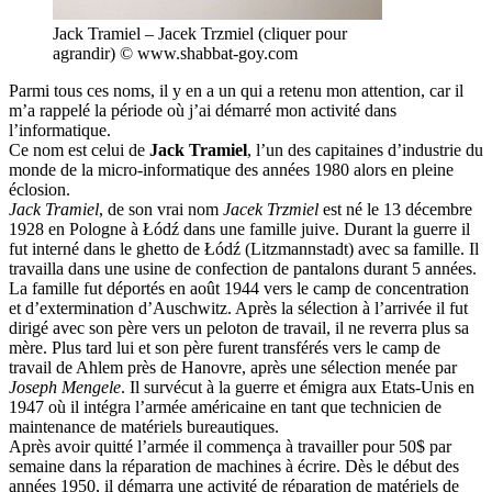
Jack Tramiel – Jacek Trzmiel (cliquer pour
agrandir) © www.shabbat-goy.com
Parmi tous ces noms, il y en a un qui a retenu mon attention, car il
m’a rappelé la période où j’ai démarré mon activité dans
l’informatique.
Ce nom est celui de
Jack Tramiel
, l’un des capitaines d’industrie du
monde de la micro-informatique des années 1980 alors en pleine
éclosion.
Jack Tramiel
, de son vrai nom
Jacek Trzmiel
est né le 13 décembre
1928 en Pologne à Łódź dans une famille juive. Durant la guerre il
fut interné dans le ghetto de Łódź (Litzmannstadt) avec sa famille. Il
travailla dans une usine de confection de pantalons durant 5 années.
La famille fut déportés en août 1944 vers le camp de concentration
et d’extermination d’Auschwitz. Après la sélection à l’arrivée il fut
dirigé avec son père vers un peloton de travail, il ne reverra plus sa
mère. Plus tard lui et son père furent transférés vers le camp de
travail de Ahlem près de Hanovre, après une sélection menée par
Joseph Mengele
. Il survécut à la guerre et émigra aux Etats-Unis en
1947 où il intégra l’armée américaine en tant que technicien de
maintenance de matériels bureautiques.
Après avoir quitté l’armée il commença à travailler pour 50$ par
semaine dans la réparation de machines à écrire. Dès le début des
années 1950, il démarra une activité de réparation de matériels de