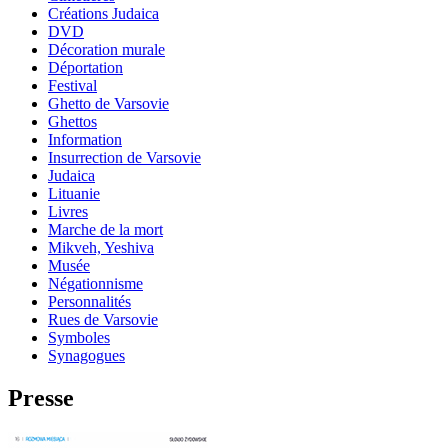
Créations Judaica
DVD
Décoration murale
Déportation
Festival
Ghetto de Varsovie
Ghettos
Information
Insurrection de Varsovie
Judaica
Lituanie
Livres
Marche de la mort
Mikveh, Yeshiva
Musée
Négationnisme
Personnalités
Rues de Varsovie
Symboles
Synagogues
Presse