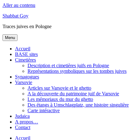
Aller au contenu
Shabbat Goy
Traces juives en Pologne
Menu
Accueil
BASE sites
Cimetières
Description et cimetières juifs en Pologne
Représentations symboliques sur les tombes juives
Synagogues
Varsovie
Articles sur Varsovie et le ghetto
A la découverte du patrimoine juif de Varsovie
Les mémoriaux du mur du ghetto
Des étangs à Umschlagplatz, une histoire singulière
Carte intéractive
Judaica
A propos…
Contact
Accueil