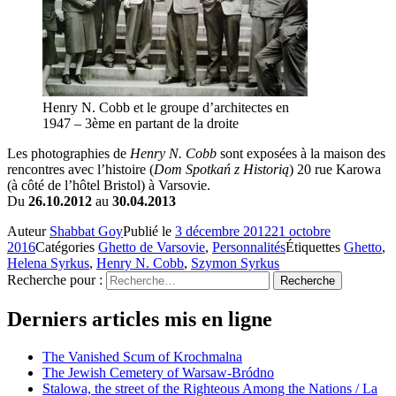
Henry N. Cobb et le groupe d’architectes en
1947 – 3ème en partant de la droite
Les photographies de
Henry N. Cobb
sont exposées à la maison des
rencontres avec l’histoire (
Dom Spotkań z Historią
) 20 rue Karowa
(à côté de l’hôtel Bristol) à Varsovie.
Du
26.10.2012
au
30.04.2013
Auteur
Shabbat Goy
Publié le
3 décembre 2012
21 octobre
2016
Catégories
Ghetto de Varsovie
,
Personnalités
Étiquettes
Ghetto
,
Helena Syrkus
,
Henry N. Cobb
,
Szymon Syrkus
Recherche pour :
Recherche
Derniers articles mis en ligne
The Vanished Scum of Krochmalna
The Jewish Cemetery of Warsaw-Bródno
Stalowa, the street of the Righteous Among the Nations / La