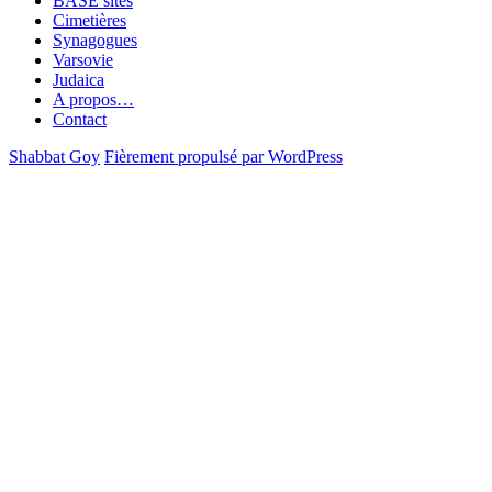
BASE sites
Cimetières
Synagogues
Varsovie
Judaica
A propos…
Contact
Shabbat Goy
Fièrement propulsé par WordPress