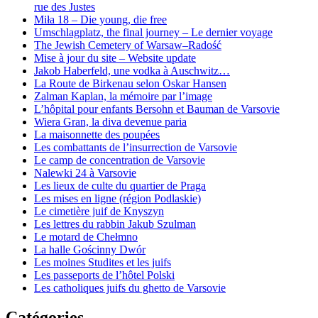
rue des Justes
Miła 18 – Die young, die free
Umschlagplatz, the final journey – Le dernier voyage
The Jewish Cemetery of Warsaw–Radość
Mise à jour du site – Website update
Jakob Haberfeld, une vodka à Auschwitz…
La Route de Birkenau selon Oskar Hansen
Zalman Kaplan, la mémoire par l’image
L’hôpital pour enfants Bersohn et Bauman de Varsovie
Wiera Gran, la diva devenue paria
La maisonnette des poupées
Les combattants de l’insurrection de Varsovie
Le camp de concentration de Varsovie
Nalewki 24 à Varsovie
Les lieux de culte du quartier de Praga
Les mises en ligne (région Podlaskie)
Le cimetière juif de Knyszyn
Les lettres du rabbin Jakub Szulman
Le motard de Chełmno
La halle Gościnny Dwór
Les moines Studites et les juifs
Les passeports de l’hôtel Polski
Les catholiques juifs du ghetto de Varsovie
Catégories