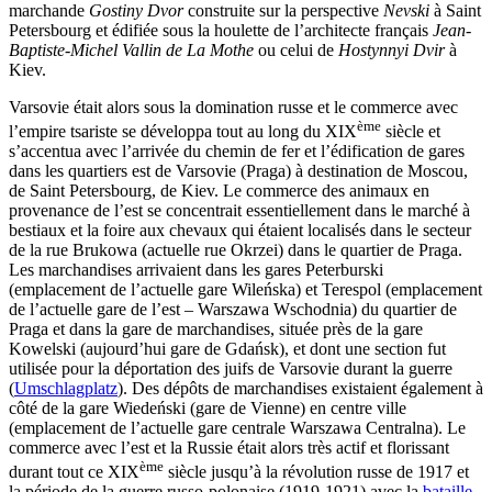
marchande
Gostiny Dvor
construite sur la perspective
Nevski
à Saint
Petersbourg et édifiée sous la houlette de l’architecte français
Jean-
Baptiste-Michel Vallin de La Mothe
ou celui de
Hostynnyi Dvir
à
Kiev.
Varsovie était alors sous la domination russe et le commerce avec
ème
l’empire tsariste se développa tout au long du XIX
siècle et
s’accentua avec l’arrivée du chemin de fer et l’édification de gares
dans les quartiers est de Varsovie (Praga) à destination de Moscou,
de Saint Petersbourg, de Kiev. Le commerce des animaux en
provenance de l’est se concentrait essentiellement dans le marché à
bestiaux et la foire aux chevaux qui étaient localisés dans le secteur
de la rue Brukowa (actuelle rue Okrzei) dans le quartier de Praga.
Les marchandises arrivaient dans les gares Peterburski
(emplacement de l’actuelle gare Wileńska) et Terespol (emplacement
de l’actuelle gare de l’est – Warszawa Wschodnia) du quartier de
Praga et dans la gare de marchandises, située près de la gare
Kowelski (aujourd’hui gare de Gdańsk), et dont une section fut
utilisée pour la déportation des juifs de Varsovie durant la guerre
(
Umschlagplatz
). Des dépôts de marchandises existaient également à
côté de la gare Wiedeński (gare de Vienne) en centre ville
(emplacement de l’actuelle gare centrale Warszawa Centralna). Le
commerce avec l’est et la Russie était alors très actif et florissant
ème
durant tout ce XIX
siècle jusqu’à la révolution russe de 1917 et
la période de la guerre russo-polonaise (1919-1921) avec la
bataille