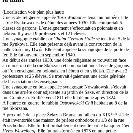
(Localisation voir plan plus haut)
Une école religieuse appelée
Tora Wodaat
se tenait au numéro 1 de
la rue Rynkowa dès le début des années 1930. Elle comportait 5
classes de garçons. L’enseignement s’effectuait en polonais et en
hébreu. Il y avait 9 professeurs et 121 élèves.
Une synagogue établie par
Chaim Gerszon Halle
se tenait au 5 de la
rue Rynkowa. Elle était présente déjà avant la construction de la
halle Gościnny Dwór. Elle était appelée la synagogue de la porte de
fer. Elle fut ouverte en septembre 1840.
Au début des années 1930, une école religieuse se trouvait en face
au numéro 6 de la rue Skórzana et comportait une classe de garçons
où l’on enseignait en polonais, en hébreu et en yiddish. Elle avait 2
professeurs et 25 élèves. Se trouvait également une école générale
de l’association des enseignants.
Une synagogue en bois appelée synagogue Nowakowski s’élevait
dans une arrière cour adjacente au jardin de Saxe, en direction de la
rue Graniczna. Edifiée vers 1811 elle fut démolie après 1824.
A l’entrée en guerre, le rabbin
Ostrowiekcki Chil
habitait au 8 de la
rue Skórzana.
ème
A proximité de la place Żelazna Brama, au milieu du XIX
siècle
était inventoriée une maison de prières orthodoxe au 1/3 de la rue
Przechodnia. Elle fut fort probablement ouverte par le banquier
Cwi
Hersz Wawelberg
. Elle fut transformée en 1875 en une petite