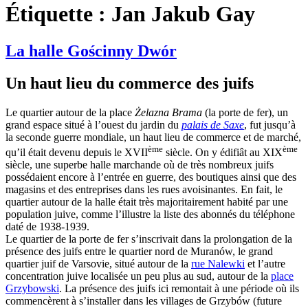
Étiquette :
Jan Jakub Gay
La halle Gościnny Dwór
Un haut lieu du commerce des juifs
Le quartier autour de la place
Żelazna Brama
(la porte de fer), un
grand espace situé à l’ouest du jardin du
palais de Saxe
, fut jusqu’à
la seconde guerre mondiale, un haut lieu de commerce et de marché,
ème
ème
qu’il était devenu depuis le XVII
siècle. On y édifiât au XIX
siècle, une superbe halle marchande où de très nombreux juifs
possédaient encore à l’entrée en guerre, des boutiques ainsi que des
magasins et des entreprises dans les rues avoisinantes. En fait, le
quartier autour de la halle était très majoritairement habité par une
population juive, comme l’illustre la liste des abonnés du téléphone
daté de 1938-1939.
Le quartier de la porte de fer s’inscrivait dans la prolongation de la
présence des juifs entre le quartier nord de Muranów, le grand
quartier juif de Varsovie, situé autour de la
rue Nalewki
et l’autre
concentration juive localisée un peu plus au sud, autour de la
place
Grzybowski
. La présence des juifs ici remontait à une période où ils
commencèrent à s’installer dans les villages de Grzybów (future