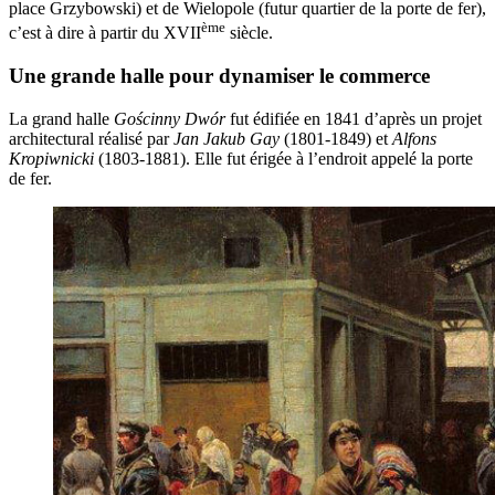
place Grzybowski) et de Wielopole (futur quartier de la porte de fer),
ème
c’est à dire à partir du XVII
siècle.
Une grande halle pour dynamiser le commerce
La grand halle
Gościnny Dwór
fut édifiée en 1841 d’après un projet
architectural réalisé par
Jan Jakub Gay
(1801-1849) et
Alfons
Kropiwnicki
(1803-1881). Elle fut érigée à l’endroit appelé la porte
de fer.