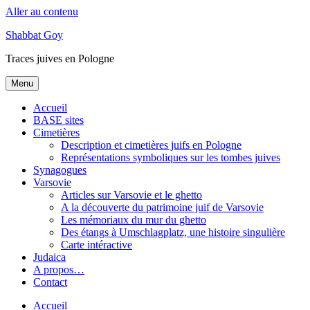
Aller au contenu
Shabbat Goy
Traces juives en Pologne
Menu
Accueil
BASE sites
Cimetières
Description et cimetières juifs en Pologne
Représentations symboliques sur les tombes juives
Synagogues
Varsovie
Articles sur Varsovie et le ghetto
A la découverte du patrimoine juif de Varsovie
Les mémoriaux du mur du ghetto
Des étangs à Umschlagplatz, une histoire singulière
Carte intéractive
Judaica
A propos…
Contact
Accueil