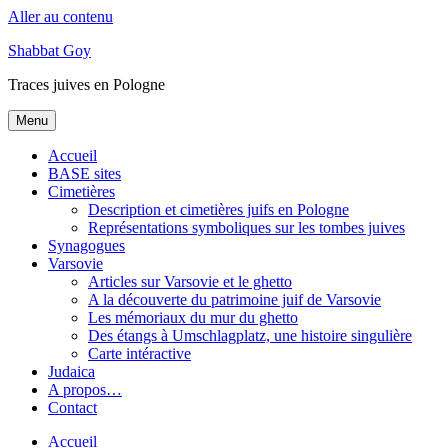
Aller au contenu
Shabbat Goy
Traces juives en Pologne
Menu
Accueil
BASE sites
Cimetières
Description et cimetières juifs en Pologne
Représentations symboliques sur les tombes juives
Synagogues
Varsovie
Articles sur Varsovie et le ghetto
A la découverte du patrimoine juif de Varsovie
Les mémoriaux du mur du ghetto
Des étangs à Umschlagplatz, une histoire singulière
Carte intéractive
Judaica
A propos…
Contact
Accueil