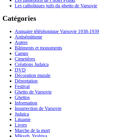
Les passeports de l’hôtel Polski
Les catholiques juifs du ghetto de Varsovie
Catégories
Annuaire téléphonique Varsovie 1938-1939
Antisémitisme
Autres
Bâtiments et monuments
Camps
Cimetières
Créations Judaica
DVD
Décoration murale
Déportation
Festival
Ghetto de Varsovie
Ghettos
Information
Insurrection de Varsovie
Judaica
Lituanie
Livres
Marche de la mort
Mikveh, Yeshiva