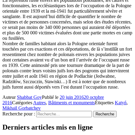
La répression russe envers les populations polonaises, les cadres et
fonctionnaires, les ecclésiastiques lors de l’occupation de la Pologne
orientale entre 1939 et la mi-1941 fut particulièrement sévère et
sanglante. Il est aujourd’hui difficile de quantifier le nombre de
victimes et de personnes concernées, mais selon des études récentes,
ce serait pas moins de 340 000 personnes qui auraient été déportées
et plus de 500 000 victimes évaluées dont une partie mortes en camp
ou fusillées.
Nombre de familles habitant alors la Pologne orientale furent
touchées par ces exactions et ces déportations, de là s’instillât un fort
ressentiment chez nombre de polonais envers les populations juives
dont certaines avaient vu d’un bon œil l’arrivée de l’occupant russe
en 1939. Cette animosité pris une tournure dramatique de la part de
polonais contre leurs voisins juifs lors des pogroms qui intervinrent
entre juillet et août 1941 en région de Podlachie (Jedwabne,
Radziłów, Szczuczin, Stawiski…) Il est à noter que de nombreux
juifs furent aussi déportés vers l’est durant l’occupation russe.
Auteur
Shabbat Goy
Publié le
20 juin 2016
20 octobre
2016
Catégories
Autres
,
Bâtiments et monuments
Étiquettes
Katyń
,
Mikhaïl Gorbatchev
Recherche pour :
Recherche
Derniers articles mis en ligne