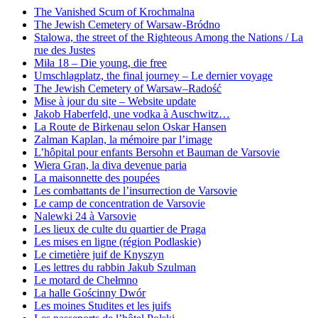
The Vanished Scum of Krochmalna
The Jewish Cemetery of Warsaw-Bródno
Stalowa, the street of the Righteous Among the Nations / La
rue des Justes
Miła 18 – Die young, die free
Umschlagplatz, the final journey – Le dernier voyage
The Jewish Cemetery of Warsaw–Radość
Mise à jour du site – Website update
Jakob Haberfeld, une vodka à Auschwitz…
La Route de Birkenau selon Oskar Hansen
Zalman Kaplan, la mémoire par l’image
L’hôpital pour enfants Bersohn et Bauman de Varsovie
Wiera Gran, la diva devenue paria
La maisonnette des poupées
Les combattants de l’insurrection de Varsovie
Le camp de concentration de Varsovie
Nalewki 24 à Varsovie
Les lieux de culte du quartier de Praga
Les mises en ligne (région Podlaskie)
Le cimetière juif de Knyszyn
Les lettres du rabbin Jakub Szulman
Le motard de Chełmno
La halle Gościnny Dwór
Les moines Studites et les juifs