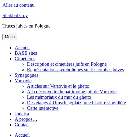
Aller au contenu
Shabbat Goy
Traces juives en Pologne
Menu
Accueil
BASE sites
Cimetières
Description et cimetières juifs en Pologne
Représentations symboliques sur les tombes juives
Synagogues
Varsovie
Articles sur Varsovie et le ghetto
A la découverte du patrimoine juif de Varsovie
Les mémoriaux du mur du ghetto
Des étangs à Umschlagplatz, une histoire singulière
Carte intéractive
Judaica
A propos…
Contact
Accueil