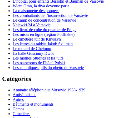
L’hôpital pour enfants Bersohn et Bauman de Varsovie
Wiera Gran, la diva devenue paria
La maisonnette des poupées
Les combattants de l’insurrection de Varsovie
Le camp de concentration de Varsovie
Nalewki 24 à Varsovie
Les lieux de culte du quartier de Praga
Les mises en ligne (région Podlaskie)
Le cimetière juif de Knyszyn
Les lettres du rabbin Jakub Szulman
Le motard de Chełmno
La halle Gościnny Dwór
Les moines Studites et les juifs
Les passeports de l’hôtel Polski
Les catholiques juifs du ghetto de Varsovie
Catégories
Annuaire téléphonique Varsovie 1938-1939
Antisémitisme
Autres
Bâtiments et monuments
Camps
Cimetières