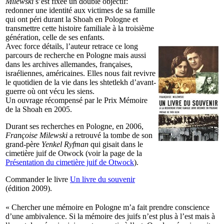
Milewski
s’est fixée un double objectif:
redonner une identité aux victimes de sa famille
qui ont péri durant la Shoah en Pologne et
transmettre cette histoire familiale à la troisième
génération, celle de ses enfants.
Avec force détails, l’auteur retrace ce long
parcours de recherche en Pologne mais aussi
dans les archives allemandes, françaises,
israéliennes, américaines. Elles nous fait revivre
le quotidien de la vie dans les shtetlekh d’avant-
guerre où ont vécu les siens.
Un ouvrage récompensé par le Prix Mémoire
de la Shoah en 2005.
Durant ses recherches en Pologne, en 2006,
Françoise Milewski
a retrouvé la tombe de son
grand-père
Yenkel Ryfman
qui gisait dans le
cimetière juif de Otwock (voir la page de la
Présentation du cimetière juif de Otwock
).
Commander le livre
Un livre du souvenir
(édition 2009).
« Chercher une mémoire en Pologne m’a fait prendre conscience
d’une ambivalence. Si la mémoire des juifs n’est plus à l’est mais à