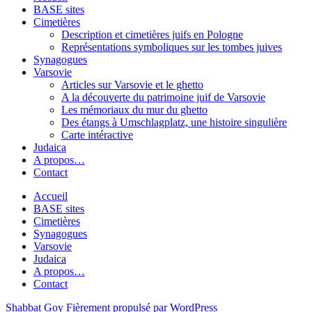
BASE sites
Cimetières
Description et cimetières juifs en Pologne
Représentations symboliques sur les tombes juives
Synagogues
Varsovie
Articles sur Varsovie et le ghetto
A la découverte du patrimoine juif de Varsovie
Les mémoriaux du mur du ghetto
Des étangs à Umschlagplatz, une histoire singulière
Carte intéractive
Judaica
A propos…
Contact
Accueil
BASE sites
Cimetières
Synagogues
Varsovie
Judaica
A propos…
Contact
Shabbat Goy
Fièrement propulsé par WordPress