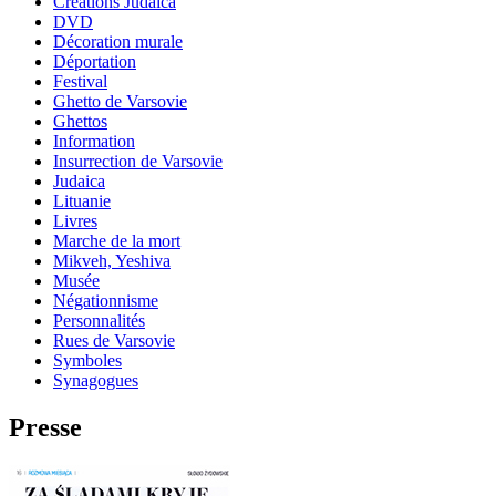
Créations Judaica
DVD
Décoration murale
Déportation
Festival
Ghetto de Varsovie
Ghettos
Information
Insurrection de Varsovie
Judaica
Lituanie
Livres
Marche de la mort
Mikveh, Yeshiva
Musée
Négationnisme
Personnalités
Rues de Varsovie
Symboles
Synagogues
Presse