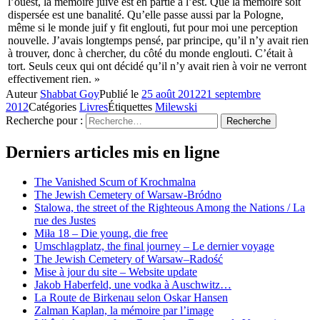
l’ouest, la mémoire juive est en partie à l’est. Que la mémoire soit
dispersée est une banalité. Qu’elle passe aussi par la Pologne,
même si le monde juif y fit englouti, fut pour moi une perception
nouvelle. J’avais longtemps pensé, par principe, qu’il n’y avait rien
à trouver, donc à chercher, du côté du monde englouti. C’était à
tort. Seuls ceux qui ont décidé qu’il n’y avait rien à voir ne verront
effectivement rien. »
Auteur
Shabbat Goy
Publié le
25 août 2012
21 septembre
2012
Catégories
Livres
Étiquettes
Milewski
Recherche pour :
Recherche
Derniers articles mis en ligne
The Vanished Scum of Krochmalna
The Jewish Cemetery of Warsaw-Bródno
Stalowa, the street of the Righteous Among the Nations / La
rue des Justes
Miła 18 – Die young, die free
Umschlagplatz, the final journey – Le dernier voyage
The Jewish Cemetery of Warsaw–Radość
Mise à jour du site – Website update
Jakob Haberfeld, une vodka à Auschwitz…
La Route de Birkenau selon Oskar Hansen
Zalman Kaplan, la mémoire par l’image