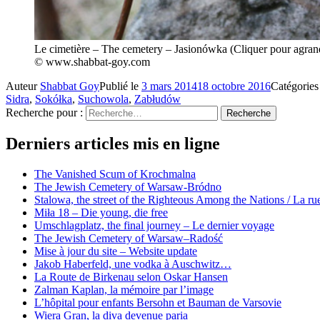
Le cimetière – The cemetery – Jasionówka (Cliquer pour agran
© www.shabbat-goy.com
Auteur
Shabbat Goy
Publié le
3 mars 2014
18 octobre 2016
Catégorie
Sidra
,
Sokółka
,
Suchowola
,
Zabłudów
Recherche pour :
Recherche
Derniers articles mis en ligne
The Vanished Scum of Krochmalna
The Jewish Cemetery of Warsaw-Bródno
Stalowa, the street of the Righteous Among the Nations / La rue
Miła 18 – Die young, die free
Umschlagplatz, the final journey – Le dernier voyage
The Jewish Cemetery of Warsaw–Radość
Mise à jour du site – Website update
Jakob Haberfeld, une vodka à Auschwitz…
La Route de Birkenau selon Oskar Hansen
Zalman Kaplan, la mémoire par l’image
L’hôpital pour enfants Bersohn et Bauman de Varsovie
Wiera Gran, la diva devenue paria