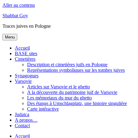
Aller au contenu
Shabbat Goy
Traces juives en Pologne
Menu
Accueil
BASE sites
Cimetières
Description et cimetières juifs en Pologne
Représentations symboliques sur les tombes juives
Synagogues
Varsovie
Articles sur Varsovie et le ghetto
A la découverte du patrimoine juif de Varsovie
Les mémoriaux du mur du ghetto
Des étangs à Umschlagplatz, une histoire singulière
Carte intéractive
Judaica
A propos…
Contact
Accueil