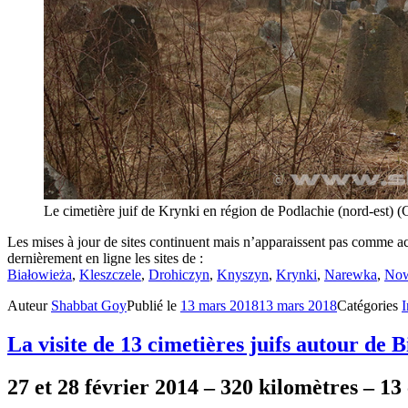
Le cimetière juif de Krynki en région de Podlachie (nord-est)
Les mises à jour de sites continuent mais n’apparaissent pas comme acti
dernièrement en ligne les sites de :
Białowieża
,
Kleszczele
,
Drohiczyn
,
Knyszyn
,
Krynki
,
Narewka
,
No
Auteur
Shabbat Goy
Publié le
13 mars 2018
13 mars 2018
Catégories
I
La visite de 13 cimetières juifs autour de B
27 et 28 février 2014 – 320 kilomètres – 13