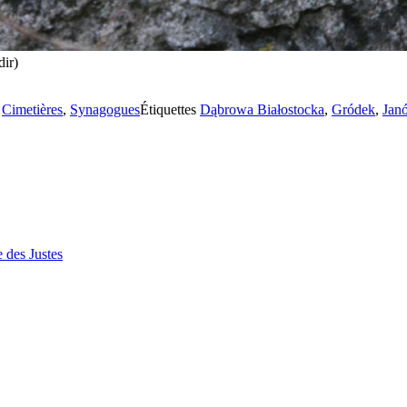
dir)
s
Cimetières
,
Synagogues
Étiquettes
Dąbrowa Białostocka
,
Gródek
,
Jan
 des Justes