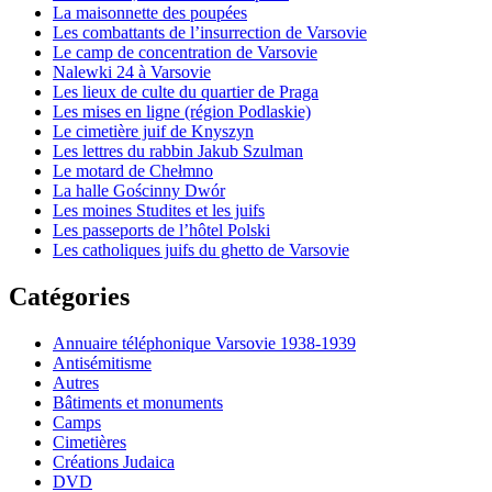
La maisonnette des poupées
Les combattants de l’insurrection de Varsovie
Le camp de concentration de Varsovie
Nalewki 24 à Varsovie
Les lieux de culte du quartier de Praga
Les mises en ligne (région Podlaskie)
Le cimetière juif de Knyszyn
Les lettres du rabbin Jakub Szulman
Le motard de Chełmno
La halle Gościnny Dwór
Les moines Studites et les juifs
Les passeports de l’hôtel Polski
Les catholiques juifs du ghetto de Varsovie
Catégories
Annuaire téléphonique Varsovie 1938-1939
Antisémitisme
Autres
Bâtiments et monuments
Camps
Cimetières
Créations Judaica
DVD