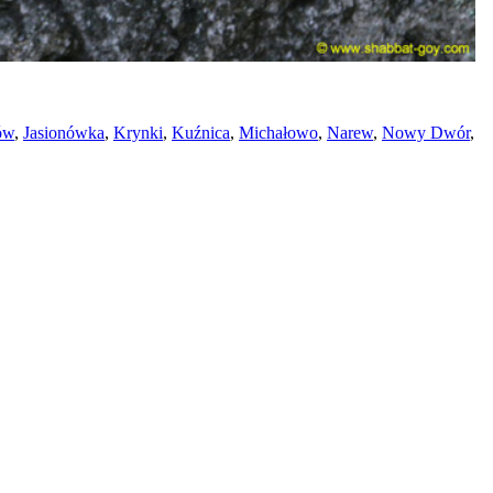
ów
,
Jasionówka
,
Krynki
,
Kuźnica
,
Michałowo
,
Narew
,
Nowy Dwór
,