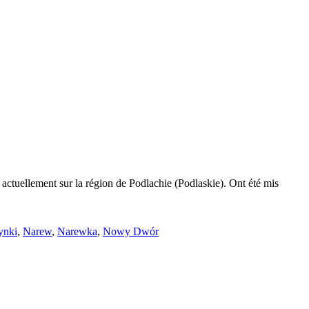
e actuellement sur la région de Podlachie (Podlaskie). Ont été mis
ynki
,
Narew
,
Narewka
,
Nowy Dwór