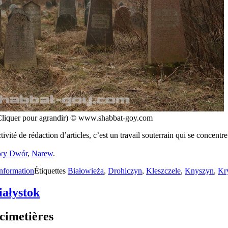
 (Cliquer pour agrandir) © www.shabbat-goy.com
vité de rédaction d’articles, c’est un travail souterrain qui se concentr
wy Dwór
,
Narew
.
nformation
Étiquettes
Białowieża
,
Drohiczyn
,
Kleszczele
,
Knyszyn
,
Kr
iałystok
 cimetières