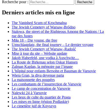
Recherche pour :
Recherche
Derniers articles mis en ligne
The Vanished Scum of Krochmalna
The Jewish Cemetery of Warsaw-Bródno
Stalowa, the street of the Righteous Among the Nations / La
rue des Justes
Miła 18 – Die young, die free
Umschlagplatz, the final journey – Le dernier voyage
The Jewish Cemetery of Warsaw–Radość
Mise à jour du site – Website update
Jakob Haberfeld, une vodka à Auschwitz…
La Route de Birkenau selon Oskar Hansen
Zalman Kaplan, la mémoire par l’image
L’hôpital pour enfants Bersohn et Bauman de Varsovie
Wiera Gran, la diva devenue paria
La maisonnette des poupées
Les combattants de l’insurrection de Varsovie
Le camp de concentration de Varsovie
Nalewki 24 à Varsovie
Les lieux de culte du quartier de Praga
Les mises en ligne (région Podlaskie)
Le cimetière juif de Knyszyn