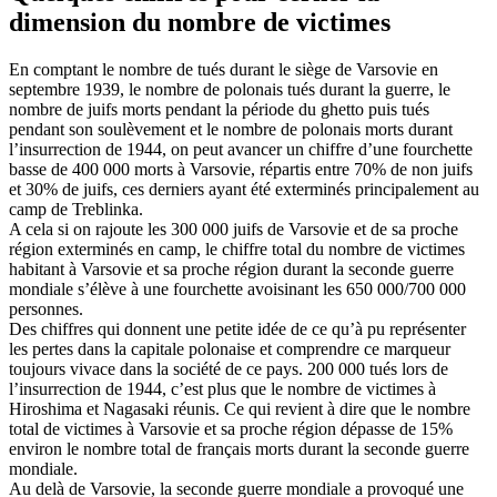
dimension du nombre de victimes
En comptant le nombre de tués durant le siège de Varsovie en
septembre 1939, le nombre de polonais tués durant la guerre, le
nombre de juifs morts pendant la période du ghetto puis tués
pendant son soulèvement et le nombre de polonais morts durant
l’insurrection de 1944, on peut avancer un chiffre d’une fourchette
basse de 400 000 morts à Varsovie, répartis entre 70% de non juifs
et 30% de juifs, ces derniers ayant été exterminés principalement au
camp de Treblinka.
A cela si on rajoute les 300 000 juifs de Varsovie et de sa proche
région exterminés en camp, le chiffre total du nombre de victimes
habitant à Varsovie et sa proche région durant la seconde guerre
mondiale s’élève à une fourchette avoisinant les 650 000/700 000
personnes.
Des chiffres qui donnent une petite idée de ce qu’à pu représenter
les pertes dans la capitale polonaise et comprendre ce marqueur
toujours vivace dans la société de ce pays. 200 000 tués lors de
l’insurrection de 1944, c’est plus que le nombre de victimes à
Hiroshima et Nagasaki réunis. Ce qui revient à dire que le nombre
total de victimes à Varsovie et sa proche région dépasse de 15%
environ le nombre total de français morts durant la seconde guerre
mondiale.
Au delà de Varsovie, la seconde guerre mondiale a provoqué une