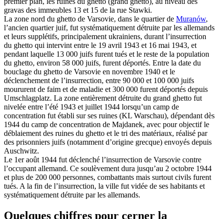
premier plan, les ruines du ghetto (grand ghetto), au niveau des
gravas des immeubles 13 et 15 de la rue Stawki.
La zone nord du ghetto de Varsovie, dans le quartier de
Muranów
,
l’ancien quartier juif, fut systématiquement détruite par les allemands
et leurs supplétifs, principalement ukrainiens, durant l’insurrection
du ghetto qui intervint entre le 19 avril 1943 et 16 mai 1943, et
pendant laquelle 13 000 juifs furent tués et le reste de la population
du ghetto, environ 58 000 juifs, furent déportés. Entre la date du
bouclage du ghetto de Varsovie en novembre 1940 et le
déclenchement de l’insurrection, entre 90 000 et 100 000 juifs
moururent de faim et de maladie et 300 000 furent déportés depuis
Umschlagplatz. La zone entièrement détruite du grand ghetto fut
nivelée entre l’été 1943 et juillet 1944 lorsqu’un camp de
concentration fut établi sur ses ruines (KL Warschau), dépendant dès
1944 du camp de concentration de Majdanek, avec pour objectif le
déblaiement des ruines du ghetto et le tri des matériaux, réalisé par
des prisonniers juifs (notamment d’origine grecque) envoyés depuis
Auschwitz.
Le 1er août 1944 fut déclenché l’insurrection de Varsovie contre
l’occupant allemand. Ce soulèvement dura jusqu’au 2 octobre 1944
et plus de 200 000 personnes, combattants mais surtout civils furent
tués. A la fin de l’insurrection, la ville fut vidée de ses habitants et
systématiquement détruite par les allemands.
Quelques chiffres pour cerner la