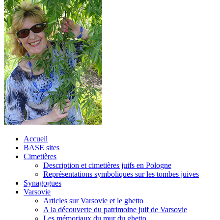
Accueil
BASE sites
Cimetières
Description et cimetières juifs en Pologne
Représentations symboliques sur les tombes juives
Synagogues
Varsovie
Articles sur Varsovie et le ghetto
A la découverte du patrimoine juif de Varsovie
Les mémoriaux du mur du ghetto