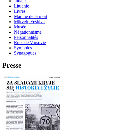
Judaica
Lituanie
Livres
Marche de la mort
Mikveh, Yeshiva
Musée
Négationnisme
Personnalités
Rues de Varsovie
Symboles
Synagogues
Presse