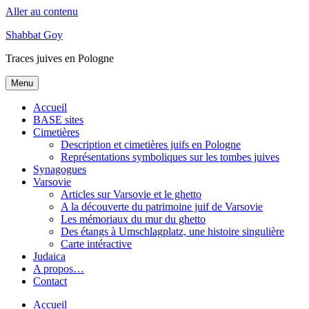
Aller au contenu
Shabbat Goy
Traces juives en Pologne
Menu
Accueil
BASE sites
Cimetières
Description et cimetières juifs en Pologne
Représentations symboliques sur les tombes juives
Synagogues
Varsovie
Articles sur Varsovie et le ghetto
A la découverte du patrimoine juif de Varsovie
Les mémoriaux du mur du ghetto
Des étangs à Umschlagplatz, une histoire singulière
Carte intéractive
Judaica
A propos…
Contact
Accueil