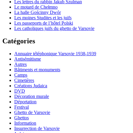
Les lettres du rabbin Jakub Szulman
Le motard de Chełmno
La halle Gościnny Dwór
Les moines Studites et les juifs
Les passeports de l’hôtel Polski
Les catholiques juifs du ghetto de Varsovie
Catégories
Annuaire téléphonique Varsovie 1938-1939
Antisémitisme
Autres
Bâtiments et monuments
Camps
Cimetières
Créations Judaica
DVD
Décoration murale
Déportation
Festival
Ghetto de Varsovie
Ghettos
Information
Insurrection de Varsovie