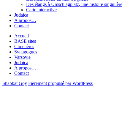
Des étangs à Umschlagplatz, une histoire singulière
Carte intéractive
Judaica
A propos…
Contact
Accueil
BASE sites
Cimetières
Synagogues
Varsovie
Judaica
A propos…
Contact
Shabbat Goy
Fièrement propulsé par WordPress