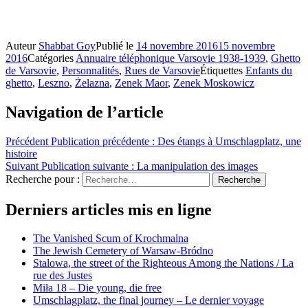
Auteur
Shabbat Goy
Publié le
14 novembre 2016
15 novembre
2016
Catégories
Annuaire téléphonique Varsovie 1938-1939
,
Ghetto
de Varsovie
,
Personnalités
,
Rues de Varsovie
Étiquettes
Enfants du
ghetto
,
Leszno
,
Żelazna
,
Zenek Maor
,
Zenek Moskowicz
Navigation de l’article
Précédent
Publication précédente :
Des étangs à Umschlagplatz, une
histoire
Suivant
Publication suivante :
La manipulation des images
Recherche pour :
Recherche
Derniers articles mis en ligne
The Vanished Scum of Krochmalna
The Jewish Cemetery of Warsaw-Bródno
Stalowa, the street of the Righteous Among the Nations / La
rue des Justes
Miła 18 – Die young, die free
Umschlagplatz, the final journey – Le dernier voyage