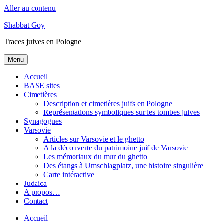
Aller au contenu
Shabbat Goy
Traces juives en Pologne
Menu
Accueil
BASE sites
Cimetières
Description et cimetières juifs en Pologne
Représentations symboliques sur les tombes juives
Synagogues
Varsovie
Articles sur Varsovie et le ghetto
A la découverte du patrimoine juif de Varsovie
Les mémoriaux du mur du ghetto
Des étangs à Umschlagplatz, une histoire singulière
Carte intéractive
Judaica
A propos…
Contact
Accueil