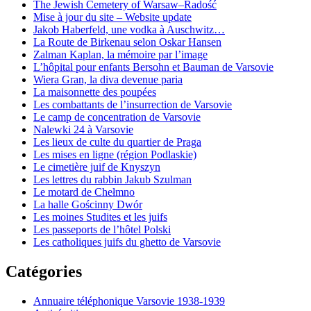
The Jewish Cemetery of Warsaw–Radość
Mise à jour du site – Website update
Jakob Haberfeld, une vodka à Auschwitz…
La Route de Birkenau selon Oskar Hansen
Zalman Kaplan, la mémoire par l’image
L’hôpital pour enfants Bersohn et Bauman de Varsovie
Wiera Gran, la diva devenue paria
La maisonnette des poupées
Les combattants de l’insurrection de Varsovie
Le camp de concentration de Varsovie
Nalewki 24 à Varsovie
Les lieux de culte du quartier de Praga
Les mises en ligne (région Podlaskie)
Le cimetière juif de Knyszyn
Les lettres du rabbin Jakub Szulman
Le motard de Chełmno
La halle Gościnny Dwór
Les moines Studites et les juifs
Les passeports de l’hôtel Polski
Les catholiques juifs du ghetto de Varsovie
Catégories
Annuaire téléphonique Varsovie 1938-1939