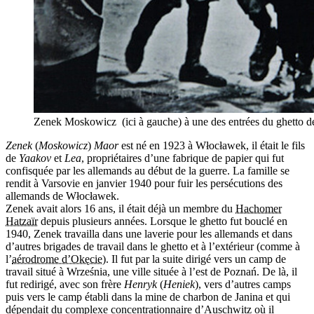
Zenek Moskowicz (ici à gauche) à une des entrées du ghetto d
Zenek
(
Moskowicz
)
Maor
est né en 1923 à Włocławek, il était le fils
de
Yaakov
et
Lea
, propriétaires d’une fabrique de papier qui fut
confisquée par les allemands au début de la guerre. La famille se
rendit à Varsovie en janvier 1940 pour fuir les persécutions des
allemands de Włocławek.
Zenek avait alors 16 ans, il était déjà un membre du
Hachomer
Hatzaïr
depuis plusieurs années. Lorsque le ghetto fut bouclé en
1940, Zenek travailla dans une laverie pour les allemands et dans
d’autres brigades de travail dans le ghetto et à l’extérieur (comme à
l’
aérodrome d’Okęcie
). Il fut par la suite dirigé vers un camp de
travail situé à Września, une ville située à l’est de Poznań. De là, il
fut redirigé, avec son frère
Henryk
(
Heniek
), vers d’autres camps
puis vers le camp établi dans la mine de charbon de Janina et qui
dépendait du complexe concentrationnaire d’Auschwitz où il