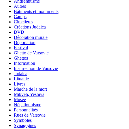
Antisémitisme
Autres
Bâtiments et monuments
Camps
Cimetières
Créations Judaica
DVD
Décoration murale
Déportation
Festival
Ghetto de Varsovie
Ghettos
Information
Insurrection de Varsovie
Judaica
Lituanie
Livres
Marche de la mort
Mikveh, Yeshiva
Musée
Négationnisme
Personnalités
Rues de Varsovie
Symboles
Synagogues