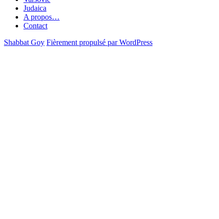
Judaica
A propos…
Contact
Shabbat Goy
Fièrement propulsé par WordPress