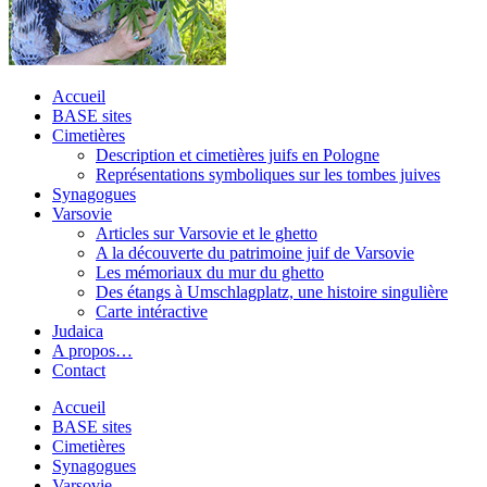
Accueil
BASE sites
Cimetières
Description et cimetières juifs en Pologne
Représentations symboliques sur les tombes juives
Synagogues
Varsovie
Articles sur Varsovie et le ghetto
A la découverte du patrimoine juif de Varsovie
Les mémoriaux du mur du ghetto
Des étangs à Umschlagplatz, une histoire singulière
Carte intéractive
Judaica
A propos…
Contact
Accueil
BASE sites
Cimetières
Synagogues
Varsovie