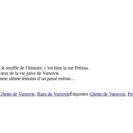
le souffle de l’histoire, c’est bien la rue Próżna.
 cœur de la vie juive de Varsovie.
omme ultime témoins d’un passé enfoui…
Ghetto de Varsovie
,
Rues de Varsovie
Étiquettes
Ghetto de Varsovie
,
Pr