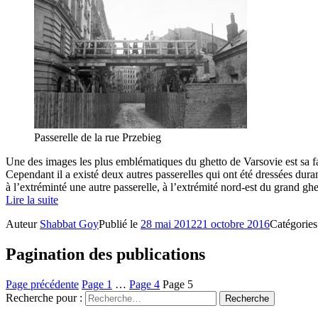
Passerelle de la rue Przebieg
Une des images les plus emblématiques du ghetto de Varsovie est sa fam
Cependant il a existé deux autres passerelles qui ont été dressées dura
à l’extréminté une autre passerelle, à l’extrémité nord-est du grand g
Lire la suite
Auteur
Shabbat Goy
Publié le
28 mai 2012
21 octobre 2016
Catégorie
Pagination des publications
Page précédente
Page
1
…
Page
4
Page
5
Recherche pour :
Recherche