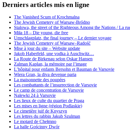
Derniers articles mis en ligne
The Vanished Scum of Krochmalna
The Jewish Cemetery of Warsaw-Bródno
Stalowa, the street of the Righteous Among the Nations / La rue
Miła 18 – Die young, die free
Umschlagplatz, the final journey – Le dernier voyage
The Jewish Cemetery of Warsaw–Radość
Mise à jour du site – Website update
Jakob Haberfeld, une vodka à Auschwitz…
La Route de Birkenau selon Oskar Hansen
Zalman Kaplan, la mémoire par l’image
L’hôpital pour enfants Bersohn et Bauman de Varsovie
Wiera Gran, la diva devenue paria
La maisonnette des poupées
Les combattants de l’insurrection de Varsovie
Le camp de concentration de Varsovie
Nalewki 24 à Varsovie
Les lieux de culte du quartier de Praga
Les mises en ligne (région Podlaskie)
Le cimetière juif de Knyszyn
Les lettres du rabbin Jakub Szulman
Le motard de Chełmno
La halle Gościnny Dwór