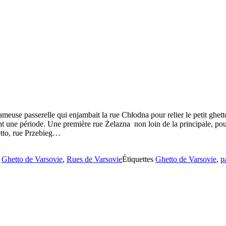
euse passerelle qui enjambait la rue Chłodna pour relier le petit ghett
nt une période. Une première rue Żelazna non loin de la principale, pour 
hetto, rue Przebieg…
s
Ghetto de Varsovie
,
Rues de Varsovie
Étiquettes
Ghetto de Varsovie
,
p