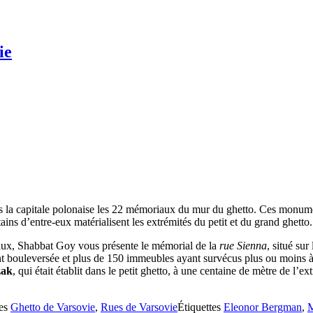
ie
s la capitale polonaise les 22 mémoriaux du mur du ghetto. Ces monume
tains d’entre-eux matérialisent les extrémités du petit et du grand ghetto.
iaux, Shabbat Goy vous présente le mémorial de la
rue Sienna
, situé sur
nt bouleversée et plus de 150 immeubles ayant survécus plus ou moins à l
zak
, qui était établit dans le petit ghetto, à une centaine de mètre de l’e
ies
Ghetto de Varsovie
,
Rues de Varsovie
Étiquettes
Eleonor Bergman
,
M