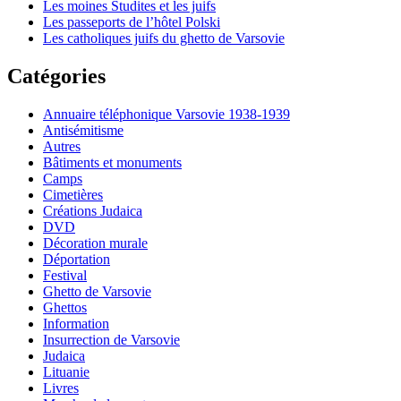
Les moines Studites et les juifs
Les passeports de l’hôtel Polski
Les catholiques juifs du ghetto de Varsovie
Catégories
Annuaire téléphonique Varsovie 1938-1939
Antisémitisme
Autres
Bâtiments et monuments
Camps
Cimetières
Créations Judaica
DVD
Décoration murale
Déportation
Festival
Ghetto de Varsovie
Ghettos
Information
Insurrection de Varsovie
Judaica
Lituanie
Livres