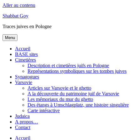
Aller au contenu
Shabbat Goy
Traces juives en Pologne
Menu
Accueil
BASE sites
Cimetières
Description et cimetières juifs en Pologne
Représentations symboliques sur les tombes juives
Synagogues
Varsovie
Articles sur Varsovie et le ghetto
A la découverte du patrimoine juif de Varsovie
Les mémoriaux du mur du ghetto
Des étangs à Umschlagplatz, une histoire singulière
Carte intéractive
Judaica
A propos…
Contact
Accueil