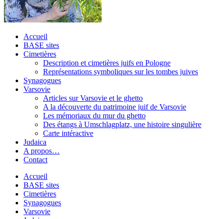
Accueil
BASE sites
Cimetières
Description et cimetières juifs en Pologne
Représentations symboliques sur les tombes juives
Synagogues
Varsovie
Articles sur Varsovie et le ghetto
A la découverte du patrimoine juif de Varsovie
Les mémoriaux du mur du ghetto
Des étangs à Umschlagplatz, une histoire singulière
Carte intéractive
Judaica
A propos…
Contact
Accueil
BASE sites
Cimetières
Synagogues
Varsovie