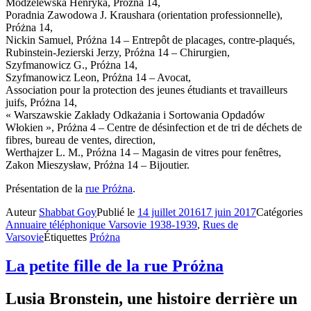
Modzelewska Henryka, Próżna 14,
Poradnia Zawodowa J. Kraushara (orientation professionnelle),
Próżna 14,
Nickin Samuel, Próżna 14 – Entrepôt de placages, contre-plaqués,
Rubinstein-Jezierski Jerzy, Próżna 14 – Chirurgien,
Szyfmanowicz G., Próżna 14,
Szyfmanowicz Leon, Próżna 14 – Avocat,
Association pour la protection des jeunes étudiants et travailleurs
juifs, Próżna 14,
« Warszawskie Zakłady Odkażania i Sortowania Opdadów
Włokien », Próżna 4 – Centre de désinfection et de tri de déchets de
fibres, bureau de ventes, direction,
Werthajzer L. M., Próżna 14 – Magasin de vitres pour fenêtres,
Zakon Mieszysław, Próżna 14 – Bijoutier.
Présentation de la
rue Próżna
.
Auteur
Shabbat Goy
Publié le
14 juillet 2016
17 juin 2017
Catégories
Annuaire téléphonique Varsovie 1938-1939
,
Rues de
Varsovie
Étiquettes
Próżna
La petite fille de la rue Próżna
Lusia Bronstein, une histoire derrière un