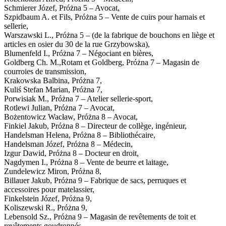
Schmierer Józef, Próżna 5 – Avocat,
Szpidbaum A. et Fils, Próżna 5 – Vente de cuirs pour harnais et
sellerie,
Warszawski L., Próżna 5 – (de la fabrique de bouchons en liège et
articles en osier du 30 de la rue Grzybowska),
Blumenfeld I., Próżna 7 – Négociant en bières,
Goldberg Ch. M.,Rotam et Goldberg, Próżna 7 – Magasin de
courroies de transmission,
Krakowska Balbina, Próżna 7,
Kuliś Stefan Marian, Próżna 7,
Porwisiak M., Próżna 7 – Atelier sellerie-sport,
Rotlewi Julian, Próżna 7 – Avocat,
Bożentowicz Wacław, Próżna 8 – Avocat,
Finkiel Jakub, Próżna 8 – Directeur de collège, ingénieur,
Handelsman Helena, Próżna 8 – Bibliothécaire,
Handelsman Józef, Próżna 8 – Médecin,
Izgur Dawid, Próżna 8 – Docteur en droit,
Nagdymen I., Próżna 8 – Vente de beurre et laitage,
Zundelewicz Miron, Próżna 8,
Billauer Jakub, Próżna 9 – Fabrique de sacs, perruques et
accessoires pour matelassier,
Finkelstein Józef, Próżna 9,
Koliszewski R., Próżna 9,
Lebensold Sz., Próżna 9 – Magasin de revêtements de toit et
revêtements goudronnés,