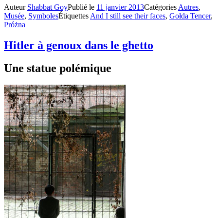
Auteur
Shabbat Goy
Publié le
11 janvier 2013
Catégories
Autres
,
Musée
,
Symboles
Étiquettes
And I still see their faces
,
Gołda Tencer
,
Próżna
Hitler à genoux dans le ghetto
Une statue polémique