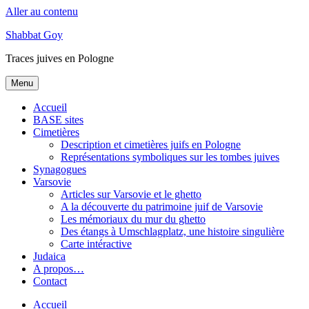
Aller au contenu
Shabbat Goy
Traces juives en Pologne
Menu
Accueil
BASE sites
Cimetières
Description et cimetières juifs en Pologne
Représentations symboliques sur les tombes juives
Synagogues
Varsovie
Articles sur Varsovie et le ghetto
A la découverte du patrimoine juif de Varsovie
Les mémoriaux du mur du ghetto
Des étangs à Umschlagplatz, une histoire singulière
Carte intéractive
Judaica
A propos…
Contact
Accueil