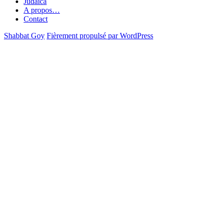
Judaica
A propos…
Contact
Shabbat Goy
Fièrement propulsé par WordPress