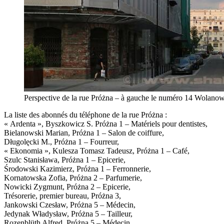
Perspective de la rue Próżna – à gauche le numéro 14 Wolanows
La liste des abonnés du téléphone de la rue Próżna :
« Ardenta », Byszkowicz S. Próżna 1 – Matériels pour dentistes,
Bielanowski Marian, Próżna 1 – Salon de coiffure,
Długolęcki M., Próżna 1 – Fourreur,
« Ekonomia », Kulesza Tomasz Tadeusz, Próżna 1 – Café,
Szulc Stanisława, Próżna 1 – Epicerie,
Środowski Kazimierz, Próżna 1 – Ferronnerie,
Kornatowska Zofia, Próżna 2 – Parfumerie,
Nowicki Zygmunt, Próżna 2 – Epicerie,
Trésorerie, premier bureau, Próżna 3,
Jankowski Czesław, Próżna 5 – Médecin,
Jedynak Władysław, Próżna 5 – Tailleur,
Rozenblüth Alfred, Próżna 5 – Médecin,