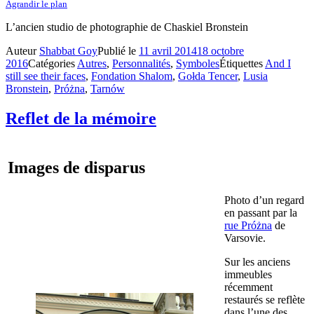
Agrandir le plan
L’ancien studio de photographie de Chaskiel Bronstein
Auteur
Shabbat Goy
Publié le
11 avril 2014
18 octobre
2016
Catégories
Autres
,
Personnalités
,
Symboles
Étiquettes
And I
still see their faces
,
Fondation Shalom
,
Gołda Tencer
,
Lusia
Bronstein
,
Próżna
,
Tarnów
Reflet de la mémoire
Images de disparus
Photo d’un regard
en passant par la
rue Próżna
de
Varsovie.
Sur les anciens
immeubles
récemment
restaurés se reflète
dans l’une des