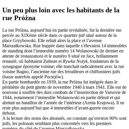
Un peu plus loin avec les habitants de la
rue Próżna
La rue Próżna, aujourd’hui en partie revitalisée, fut la dernière rue
percée au XIXème siècle dans ce quartier juif situé autour de la
place Grzybowski. Elle reliait alors la place et l’avenue
Marszałkowska. Rue huppée dans laquelle s’élevaient 14 immeubles
de standing dont l’immeuble numéro 14 Wolanowski (le dernier en
attente de restauration) et le numéro 9 situé en face, brillamment
restauré, où habitaient
Zalman
et
Rywka Nożyk
, fondateurs de la
synagogue éponyme voisine; elle tranchait radicalement avec la rue
voisine Bagno, l’ancienne rue des ferrailleurs et chiffonniers juifs
(bazar autrefois appelé Pociejów).
En partie bombardée en 1939, la rue Próżna fut intégrée dans le
périmètre du petit ghetto de novembre 1940 à mars 1941. Elle eut de
nouveau à souffrir des durs combats de l’insurrection de Varsovie de
1944, notamment l’immeuble Wolanowski en partie détruit et qui
abritait un bataillon de l’armée de l’intérieur (Armia Krajowa). Il ne
reste plus aujourd’hui que 4 immeubles d’avant-guerre encore
debout.
A la lecture des noms des abonnés, on constate qu’environ 90% sont
juifs, les polonais semblant plus concentrés vers les premiers
numéros du côté de l’avenue Marszałkowska.