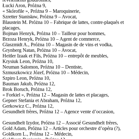
Łucki Aron, Próżna 9,
« Skórofile », Próżna 9 – Maroquinerie,
Szretter Stanisław, Próżna 9 – Avocat,
Blaustein M. Próżna 10 – Fabrique de lattes, contre-plaqués et
placages,
Bojman Henryk, Próżna 10 – Tailleur pour hommes,
Brzoza Henryk, Próżna 10 – Agent de commerce,
Glaszmidt A., Próżna 10 – Magasin de de vins et vodka,
Grynberg Natan, Próżna 10 – Avocat,
Heitler Izaak et Fils, Próżna 10 – entrepôt de meubles,
Krysiuk Leon, Próżna 10,
Neuman Salomon, Próżna 10 – Dentiste,
Szmuszkowicz Józef, Próżna 10 – Médecin,
Szpiro Leon, Próżna 10,
Bauman Jakub, Próżna 12,
Brok Boruch, Próżna 12,
« Forkiel », Próżna 12 – Magasin de lattes et placages,
Gepner Stefania et Abraham, Próżna 12,
Gerkowicz C., Próżna 12,
Gesundhelt frères, Próżna 12 – Agence vente d’occasion,
Gesundhelt Izydor, Próżna 12 – Associé Gesundhelt frères,
Gold Adam, Próżna 12 – Articles pour orchestre d’opéra (?),
Goldkorn L., Próżna 12 – Médecin,