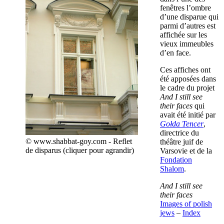
fenêtres l’ombre
d’une disparue qui
parmi d’autres est
affichée sur les
vieux immeubles
d’en face.
Ces affiches ont
été apposées dans
le cadre du projet
And I still see
their faces
qui
avait été initié par
Gołda Tencer
,
directrice du
© www.shabbat-goy.com - Reflet
théâtre juif de
de disparus (cliquer pour agrandir)
Varsovie et de la
Fondation
Shalom
.
And I still see
their faces
Images of polish
jews
–
Index