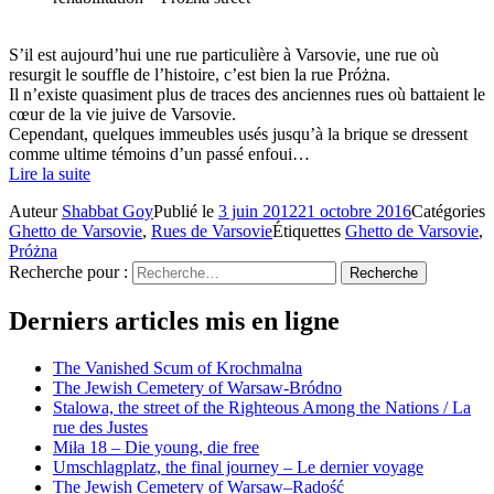
S’il est aujourd’hui une rue particulière à Varsovie, une rue où
resurgit le souffle de l’histoire, c’est bien la rue Próżna.
Il n’existe quasiment plus de traces des anciennes rues où battaient le
cœur de la vie juive de Varsovie.
Cependant, quelques immeubles usés jusqu’à la brique se dressent
comme ultime témoins d’un passé enfoui…
Lire la suite
Auteur
Shabbat Goy
Publié le
3 juin 2012
21 octobre 2016
Catégories
Ghetto de Varsovie
,
Rues de Varsovie
Étiquettes
Ghetto de Varsovie
,
Próżna
Recherche pour :
Recherche
Derniers articles mis en ligne
The Vanished Scum of Krochmalna
The Jewish Cemetery of Warsaw-Bródno
Stalowa, the street of the Righteous Among the Nations / La
rue des Justes
Miła 18 – Die young, die free
Umschlagplatz, the final journey – Le dernier voyage
The Jewish Cemetery of Warsaw–Radość