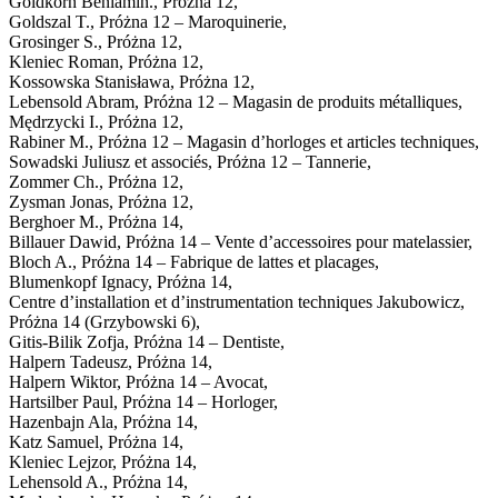
Goldkorn Beniamin., Próżna 12,
Goldszal T., Próżna 12 – Maroquinerie,
Grosinger S., Próżna 12,
Kleniec Roman, Próżna 12,
Kossowska Stanisława, Próżna 12,
Lebensold Abram, Próżna 12 – Magasin de produits métalliques,
Mędrzycki I., Próżna 12,
Rabiner M., Próżna 12 – Magasin d’horloges et articles techniques,
Sowadski Juliusz et associés, Próżna 12 – Tannerie,
Zommer Ch., Próżna 12,
Zysman Jonas, Próżna 12,
Berghoer M., Próżna 14,
Billauer Dawid, Próżna 14 – Vente d’accessoires pour matelassier,
Bloch A., Próżna 14 – Fabrique de lattes et placages,
Blumenkopf Ignacy, Próżna 14,
Centre d’installation et d’instrumentation techniques Jakubowicz,
Próżna 14 (Grzybowski 6),
Gitis-Bilik Zofja, Próżna 14 – Dentiste,
Halpern Tadeusz, Próżna 14,
Halpern Wiktor, Próżna 14 – Avocat,
Hartsilber Paul, Próżna 14 – Horloger,
Hazenbajn Ala, Próżna 14,
Katz Samuel, Próżna 14,
Kleniec Lejzor, Próżna 14,
Lehensold A., Próżna 14,