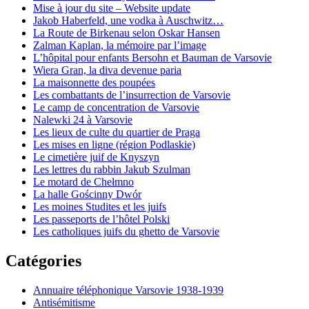
Mise à jour du site – Website update
Jakob Haberfeld, une vodka à Auschwitz…
La Route de Birkenau selon Oskar Hansen
Zalman Kaplan, la mémoire par l’image
L’hôpital pour enfants Bersohn et Bauman de Varsovie
Wiera Gran, la diva devenue paria
La maisonnette des poupées
Les combattants de l’insurrection de Varsovie
Le camp de concentration de Varsovie
Nalewki 24 à Varsovie
Les lieux de culte du quartier de Praga
Les mises en ligne (région Podlaskie)
Le cimetière juif de Knyszyn
Les lettres du rabbin Jakub Szulman
Le motard de Chełmno
La halle Gościnny Dwór
Les moines Studites et les juifs
Les passeports de l’hôtel Polski
Les catholiques juifs du ghetto de Varsovie
Catégories
Annuaire téléphonique Varsovie 1938-1939
Antisémitisme