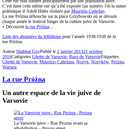
Cette rue était habitée principalement par une population juive.
C’est dans cette même rue qu’a été exposée (au numéro 14) la statue
polémique d’Adolf Hitler réalisée par
Maurizio Cattelan
.
La rue Próżna débouche sur la place Grzybowski où se déroule
chaque année le festival Singer de la culture juive de Varsovie.
» Découvrir
la rue Próżna
…
Liste des abonnées du téléphone
pour l’année 1938-1938 de la
rue Próżna.
Auteur
Shabbat Goy
Publié le
2 janvier 2013
21 octobre
2016
Catégories
Ghetto de Varsovie
,
Rues de Varsovie
Étiquettes
Ghetto de Varsovie
,
Maurizio Cattelana
,
Nożyk
,
Nożyków
,
Próżna
,
Warsaw
La rue Próżna
Un autre espace de la vie juive de
Varsovie
La Varsovie juive – Rue Prozna avant sa
réhabilitation – Prozna street