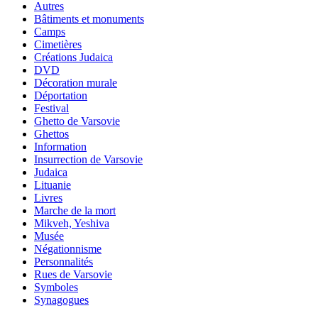
Autres
Bâtiments et monuments
Camps
Cimetières
Créations Judaica
DVD
Décoration murale
Déportation
Festival
Ghetto de Varsovie
Ghettos
Information
Insurrection de Varsovie
Judaica
Lituanie
Livres
Marche de la mort
Mikveh, Yeshiva
Musée
Négationnisme
Personnalités
Rues de Varsovie
Symboles
Synagogues