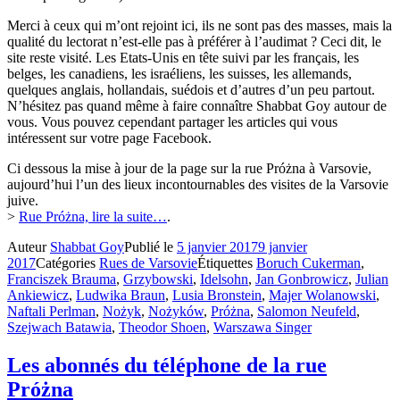
Merci à ceux qui m’ont rejoint ici, ils ne sont pas des masses, mais la
qualité du lectorat n’est-elle pas à préférer à l’audimat ? Ceci dit, le
site reste visité. Les Etats-Unis en tête suivi par les français, les
belges, les canadiens, les israéliens, les suisses, les allemands,
quelques anglais, hollandais, suédois et d’autres d’un peu partout.
N’hésitez pas quand même à faire connaître Shabbat Goy autour de
vous. Vous pouvez cependant partager les articles qui vous
intéressent sur votre page Facebook.
Ci dessous la mise à jour de la page sur la rue Próżna à Varsovie,
aujourd’hui l’un des lieux incontournables des visites de la Varsovie
juive.
>
Rue Próżna, lire la suite…
.
Auteur
Shabbat Goy
Publié le
5 janvier 2017
9 janvier
2017
Catégories
Rues de Varsovie
Étiquettes
Boruch Cukerman
,
Franciszek Brauma
,
Grzybowski
,
Idelsohn
,
Jan Gonbrowicz
,
Julian
Ankiewicz
,
Ludwika Braun
,
Lusia Bronstein
,
Majer Wolanowski
,
Naftali Perlman
,
Nożyk
,
Nożyków
,
Próżna
,
Salomon Neufeld
,
Szejwach Batawia
,
Theodor Shoen
,
Warszawa Singer
Les abonnés du téléphone de la rue
Próżna