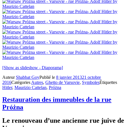
[Show as slideshow - Diaporama]
Auteur
Shabbat Goy
Publié le
8 janvier 2013
21 octobre
2016
Catégories
Autres
,
Ghetto de Varsovie
,
Symboles
Étiquettes
Hitler
,
Maurizio Cattelan
,
Próżna
Restauration des immeubles de la rue
Próżna
Le renouveau d’une ancienne rue juive de