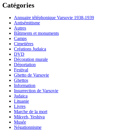
Catégories
Annuaire téléphonique Varsovie 1938-1939
Antisémitisme
Autres
Bâtiments et monuments
Camps
Cimetières
Créations Judaica
DVD
Décoration murale
Déportation
Festival
Ghetto de Varsovie
Ghettos
Information
Insurrection de Varsovie
Judaica
Lituanie
Livres
Marche de la mort
Mikveh, Yeshiva
Musée
Négationnisme