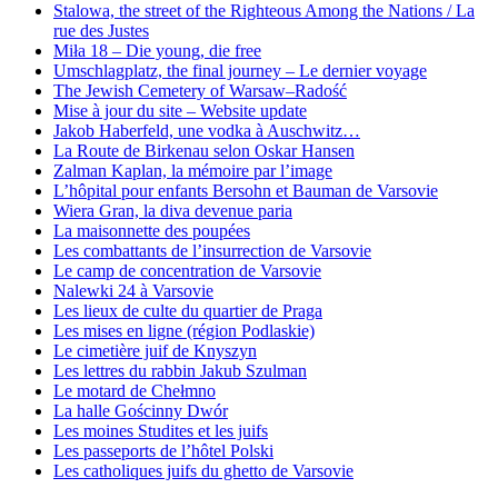
Stalowa, the street of the Righteous Among the Nations / La
rue des Justes
Miła 18 – Die young, die free
Umschlagplatz, the final journey – Le dernier voyage
The Jewish Cemetery of Warsaw–Radość
Mise à jour du site – Website update
Jakob Haberfeld, une vodka à Auschwitz…
La Route de Birkenau selon Oskar Hansen
Zalman Kaplan, la mémoire par l’image
L’hôpital pour enfants Bersohn et Bauman de Varsovie
Wiera Gran, la diva devenue paria
La maisonnette des poupées
Les combattants de l’insurrection de Varsovie
Le camp de concentration de Varsovie
Nalewki 24 à Varsovie
Les lieux de culte du quartier de Praga
Les mises en ligne (région Podlaskie)
Le cimetière juif de Knyszyn
Les lettres du rabbin Jakub Szulman
Le motard de Chełmno
La halle Gościnny Dwór
Les moines Studites et les juifs
Les passeports de l’hôtel Polski
Les catholiques juifs du ghetto de Varsovie