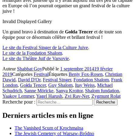
remarquer avec justesse qu’il y avait aujourd’hui très peu de capitale
en Europe où l’on pourrait organiser un grand festival de la culture
juive !
Invalid Displayed Gallery
Un grand bravo à destination de
Gołda Tencer
et de toute son
équipe pour ce désormais célèbre et brillant festival !
Le site du Festival Singer de la Culture Juive
.
Le site de la Fondation Shalom
.
Le site du Théâtre Juif de Varsovie
.
Auteur
Shabbat Goy
Publié le
1 septembre 2014
19 février
2019
Catégories
Festival
Étiquettes
Benjy Fox-Rosen
,
Christian
Dawid
,
David D'Or
,
Festival Singer
,
Fondation Shalom
,
Frank
London
,
Gołda Tencer
,
Guy Shalom
,
Itay Weiss
,
Michael
Schudrich
,
Sanne Möricke
,
Sanya Kroitor
,
Shalom fundation
,
Yaakov Lemmer
,
Yagel Harush
,
Zvi Rav-Ner
,
Zygmunt Rolat
Recherche pour :
Recherche
Derniers articles mis en ligne
The Vanished Scum of Krochmalna
The Jewish Cemetery of Warsaw-Bródno