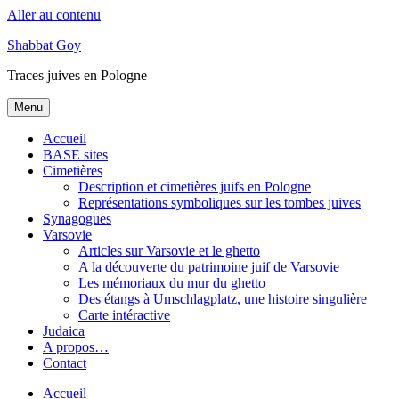
Aller au contenu
Shabbat Goy
Traces juives en Pologne
Menu
Accueil
BASE sites
Cimetières
Description et cimetières juifs en Pologne
Représentations symboliques sur les tombes juives
Synagogues
Varsovie
Articles sur Varsovie et le ghetto
A la découverte du patrimoine juif de Varsovie
Les mémoriaux du mur du ghetto
Des étangs à Umschlagplatz, une histoire singulière
Carte intéractive
Judaica
A propos…
Contact
Accueil