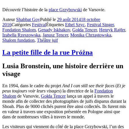
Découvrir l’histoire de la
place Grzybowski
de Varsovie.
Auteur
Shabbat Goy
Publié le
29 août 2014
18 octobre
2016
Catégories
Festival
Étiquettes
Ethel Szyc
,
Festival Singer
,
Fondation Shalom
,
Genady Iskhakov
,
Gołda Tencer
,
Henryk Rajfer
,
Izabella Rzeszowska
,
Janusz Tencer
,
Monika Chrząstowska
,
Shalom fundation
,
Théâtre juif
La petite fille de la rue Próżna
Lusia Bronstein, une histoire derrière un
visage
En 1994, dans le cadre du projet
And I can still see their faces
(
Et je
peux toujours voir leurs visages
) la directrice de la
Fondation
Shalom
de Varsovie,
Gołda Tencer
lança un appel à travers le
monde afin de collecter des photographies de juifs disparus durant la
Shoah. Plus de 9000 clichés purent être ainsi collectés. Ils furent mis
en valeur à travers une exposition présentée en Pologne ainsi que
dans de nombreuses villes à travers le monde.
Les visiteurs qui viennent du côté de la place Grzybowski, l’un des