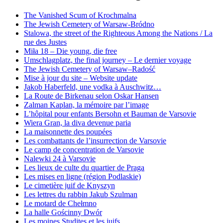
The Vanished Scum of Krochmalna
The Jewish Cemetery of Warsaw-Bródno
Stalowa, the street of the Righteous Among the Nations / La
rue des Justes
Miła 18 – Die young, die free
Umschlagplatz, the final journey – Le dernier voyage
The Jewish Cemetery of Warsaw–Radość
Mise à jour du site – Website update
Jakob Haberfeld, une vodka à Auschwitz…
La Route de Birkenau selon Oskar Hansen
Zalman Kaplan, la mémoire par l’image
L’hôpital pour enfants Bersohn et Bauman de Varsovie
Wiera Gran, la diva devenue paria
La maisonnette des poupées
Les combattants de l’insurrection de Varsovie
Le camp de concentration de Varsovie
Nalewki 24 à Varsovie
Les lieux de culte du quartier de Praga
Les mises en ligne (région Podlaskie)
Le cimetière juif de Knyszyn
Les lettres du rabbin Jakub Szulman
Le motard de Chełmno
La halle Gościnny Dwór
Les moines Studites et les juifs