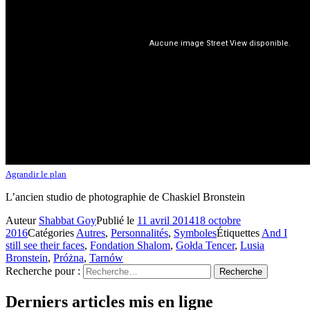
Agrandir le plan
L’ancien studio de photographie de Chaskiel Bronstein
Auteur
Shabbat Goy
Publié le
11 avril 2014
18 octobre
2016
Catégories
Autres
,
Personnalités
,
Symboles
Étiquettes
And I
still see their faces
,
Fondation Shalom
,
Gołda Tencer
,
Lusia
Bronstein
,
Próżna
,
Tarnów
Recherche pour :
Recherche
Derniers articles mis en ligne