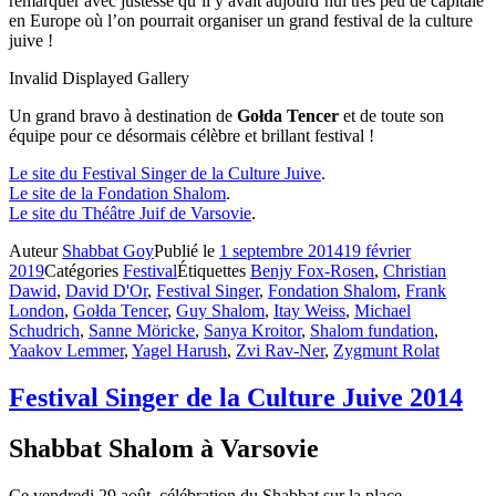
remarquer avec justesse qu’il y avait aujourd’hui très peu de capitale
en Europe où l’on pourrait organiser un grand festival de la culture
juive !
Invalid Displayed Gallery
Un grand bravo à destination de
Gołda Tencer
et de toute son
équipe pour ce désormais célèbre et brillant festival !
Le site du Festival Singer de la Culture Juive
.
Le site de la Fondation Shalom
.
Le site du Théâtre Juif de Varsovie
.
Auteur
Shabbat Goy
Publié le
1 septembre 2014
19 février
2019
Catégories
Festival
Étiquettes
Benjy Fox-Rosen
,
Christian
Dawid
,
David D'Or
,
Festival Singer
,
Fondation Shalom
,
Frank
London
,
Gołda Tencer
,
Guy Shalom
,
Itay Weiss
,
Michael
Schudrich
,
Sanne Möricke
,
Sanya Kroitor
,
Shalom fundation
,
Yaakov Lemmer
,
Yagel Harush
,
Zvi Rav-Ner
,
Zygmunt Rolat
Festival Singer de la Culture Juive 2014
Shabbat Shalom à Varsovie
Ce vendredi 29 août, célébration du Shabbat sur la place