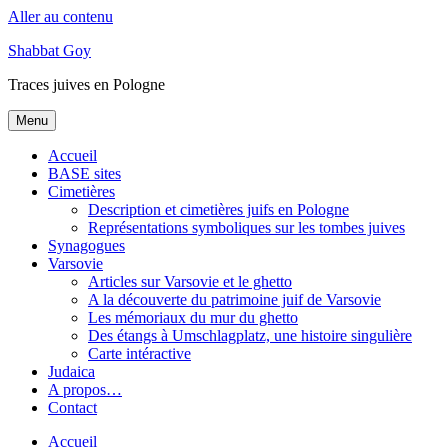
Aller au contenu
Shabbat Goy
Traces juives en Pologne
Menu
Accueil
BASE sites
Cimetières
Description et cimetières juifs en Pologne
Représentations symboliques sur les tombes juives
Synagogues
Varsovie
Articles sur Varsovie et le ghetto
A la découverte du patrimoine juif de Varsovie
Les mémoriaux du mur du ghetto
Des étangs à Umschlagplatz, une histoire singulière
Carte intéractive
Judaica
A propos…
Contact
Accueil