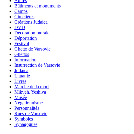
Autres
Bâtiments et monuments
Camps
Cimetières
Créations Judaica
DVD
Décoration murale
Déportation
Festival
Ghetto de Varsovie
Ghettos
Information
Insurrection de Varsovie
Judaica
Lituanie
Livres
Marche de la mort
Mikveh, Yeshiva
Musée
Négationnisme
Personnalités
Rues de Varsovie
Symboles
Synagogues