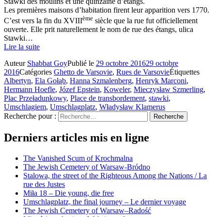
Stawki des moulins et une quinzaine d’étangs.
Les premières maisons d’habitation firent leur apparition vers 1770.
ème
C’est vers la fin du XVIII
siècle que la rue fut officiellement
ouverte. Elle prit naturellement le nom de rue des étangs, ulica
Stawki…
Lire la suite
Auteur
Shabbat Goy
Publié le
29 octobre 2016
29 octobre
2016
Catégories
Ghetto de Varsovie
,
Rues de Varsovie
Étiquettes
Albertyn
,
Ela Gołąb
,
Hanna Szmalenberg
,
Henryk Marconi
,
Hermann Hoefle
,
Józef Epstein
,
Koweler
,
Mieczysław Szmerling
,
Plac Przeładunkowy
,
Place de transbordement
,
stawki
,
Umschlagiem
,
Umschlagplatz
,
Władysław Klamerus
Recherche pour :
Recherche
Derniers articles mis en ligne
The Vanished Scum of Krochmalna
The Jewish Cemetery of Warsaw-Bródno
Stalowa, the street of the Righteous Among the Nations / La
rue des Justes
Miła 18 – Die young, die free
Umschlagplatz, the final journey – Le dernier voyage
The Jewish Cemetery of Warsaw–Radość