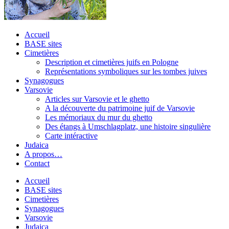
Accueil
BASE sites
Cimetières
Description et cimetières juifs en Pologne
Représentations symboliques sur les tombes juives
Synagogues
Varsovie
Articles sur Varsovie et le ghetto
A la découverte du patrimoine juif de Varsovie
Les mémoriaux du mur du ghetto
Des étangs à Umschlagplatz, une histoire singulière
Carte intéractive
Judaica
A propos…
Contact
Accueil
BASE sites
Cimetières
Synagogues
Varsovie
Judaica