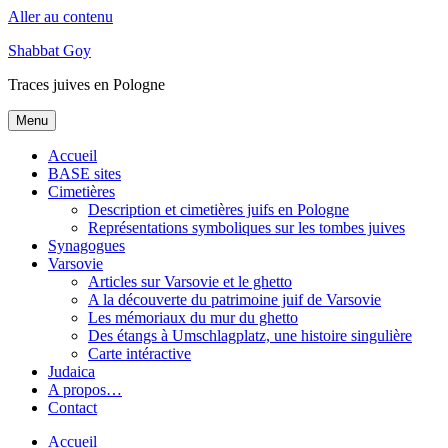
Aller au contenu
Shabbat Goy
Traces juives en Pologne
Menu
Accueil
BASE sites
Cimetières
Description et cimetières juifs en Pologne
Représentations symboliques sur les tombes juives
Synagogues
Varsovie
Articles sur Varsovie et le ghetto
A la découverte du patrimoine juif de Varsovie
Les mémoriaux du mur du ghetto
Des étangs à Umschlagplatz, une histoire singulière
Carte intéractive
Judaica
A propos…
Contact
Accueil