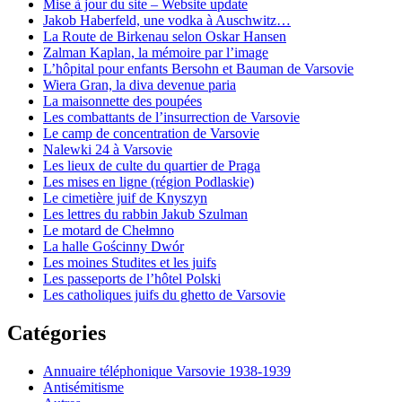
Mise à jour du site – Website update
Jakob Haberfeld, une vodka à Auschwitz…
La Route de Birkenau selon Oskar Hansen
Zalman Kaplan, la mémoire par l’image
L’hôpital pour enfants Bersohn et Bauman de Varsovie
Wiera Gran, la diva devenue paria
La maisonnette des poupées
Les combattants de l’insurrection de Varsovie
Le camp de concentration de Varsovie
Nalewki 24 à Varsovie
Les lieux de culte du quartier de Praga
Les mises en ligne (région Podlaskie)
Le cimetière juif de Knyszyn
Les lettres du rabbin Jakub Szulman
Le motard de Chełmno
La halle Gościnny Dwór
Les moines Studites et les juifs
Les passeports de l’hôtel Polski
Les catholiques juifs du ghetto de Varsovie
Catégories
Annuaire téléphonique Varsovie 1938-1939
Antisémitisme