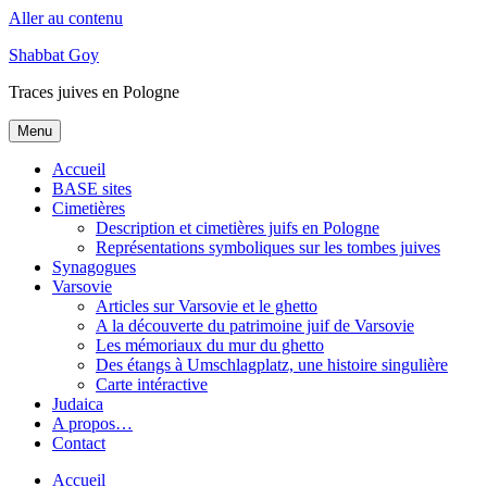
Aller au contenu
Shabbat Goy
Traces juives en Pologne
Menu
Accueil
BASE sites
Cimetières
Description et cimetières juifs en Pologne
Représentations symboliques sur les tombes juives
Synagogues
Varsovie
Articles sur Varsovie et le ghetto
A la découverte du patrimoine juif de Varsovie
Les mémoriaux du mur du ghetto
Des étangs à Umschlagplatz, une histoire singulière
Carte intéractive
Judaica
A propos…
Contact
Accueil