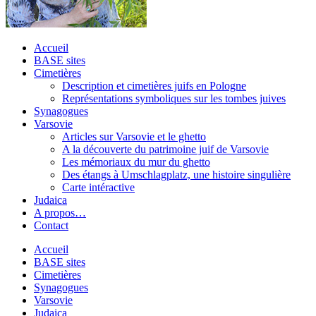
Accueil
BASE sites
Cimetières
Description et cimetières juifs en Pologne
Représentations symboliques sur les tombes juives
Synagogues
Varsovie
Articles sur Varsovie et le ghetto
A la découverte du patrimoine juif de Varsovie
Les mémoriaux du mur du ghetto
Des étangs à Umschlagplatz, une histoire singulière
Carte intéractive
Judaica
A propos…
Contact
Accueil
BASE sites
Cimetières
Synagogues
Varsovie
Judaica