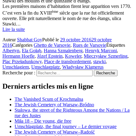
Stawki des moulins et une quinzaine d’étangs.
Les premières maisons d’habitation firent leur apparition vers 1770.
ème
C’est vers la fin du XVIII
siècle que la rue fut officiellement
ouverte. Elle prit naturellement le nom de rue des étangs, ulica
Stawki…
Lire la suite
Auteur
Shabbat Goy
Publié le
29 octobre 2016
29 octobre
2016
Catégories
Ghetto de Varsovie
,
Rues de Varsovie
Étiquettes
Albertyn
,
Ela Gołąb
,
Hanna Szmalenberg
,
Henryk Marconi
,
Hermann Hoefle
,
Józef Epstein
,
Koweler
,
Mieczysław Szmerling
,
Plac Przeładunkowy
,
Place de transbordement
,
stawki
,
Umschlagiem
,
Umschlagplatz
,
Władysław Klamerus
Recherche pour :
Recherche
Derniers articles mis en ligne
The Vanished Scum of Krochmalna
The Jewish Cemetery of Warsaw-Bródno
Stalowa, the street of the Righteous Among the Nations / La
rue des Justes
Miła 18 – Die young, die free
Umschlagplatz, the final journey – Le dernier voyage
The Jewish Cemetery of Warsaw–Radość