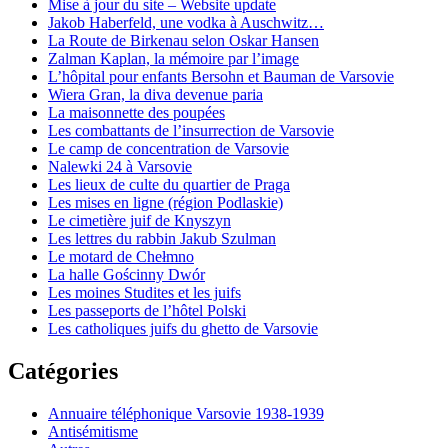
Mise à jour du site – Website update
Jakob Haberfeld, une vodka à Auschwitz…
La Route de Birkenau selon Oskar Hansen
Zalman Kaplan, la mémoire par l’image
L’hôpital pour enfants Bersohn et Bauman de Varsovie
Wiera Gran, la diva devenue paria
La maisonnette des poupées
Les combattants de l’insurrection de Varsovie
Le camp de concentration de Varsovie
Nalewki 24 à Varsovie
Les lieux de culte du quartier de Praga
Les mises en ligne (région Podlaskie)
Le cimetière juif de Knyszyn
Les lettres du rabbin Jakub Szulman
Le motard de Chełmno
La halle Gościnny Dwór
Les moines Studites et les juifs
Les passeports de l’hôtel Polski
Les catholiques juifs du ghetto de Varsovie
Catégories
Annuaire téléphonique Varsovie 1938-1939
Antisémitisme