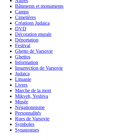
Autres
Bâtiments et monuments
Camps
Cimetières
Créations Judaica
DVD
Décoration murale
Déportation
Festival
Ghetto de Varsovie
Ghettos
Information
Insurrection de Varsovie
Judaica
Lituanie
Livres
Marche de la mort
Mikveh, Yeshiva
Musée
Négationnisme
Personnalités
Rues de Varsovie
Symboles
Synagogues