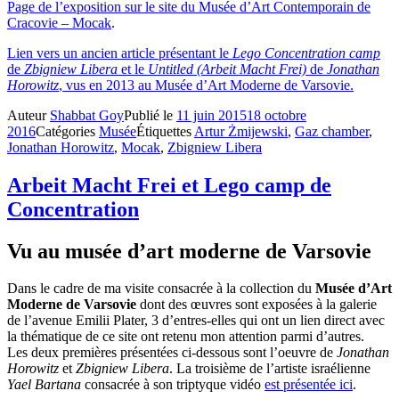
Page de l’exposition sur le site du Musée d’Art Contemporain de
Cracovie – Mocak
.
Lien vers un ancien article présentant le
Lego Concentration camp
de
Zbigniew Libera
et le
Untitled (Arbeit Macht Frei)
de
Jonathan
Horowitz
, vus en 2013 au Musée d’Art Moderne de Varsovie.
Auteur
Shabbat Goy
Publié le
11 juin 2015
18 octobre
2016
Catégories
Musée
Étiquettes
Artur Żmijewski
,
Gaz chamber
,
Jonathan Horowitz
,
Mocak
,
Zbigniew Libera
Arbeit Macht Frei et Lego camp de
Concentration
Vu au musée d’art moderne de Varsovie
Dans le cadre de ma visite consacrée à la collection du
Musée d’Art
Moderne de Varsovie
dont des œuvres sont exposées à la galerie
de l’avenue Emilii Plater, 3 d’entres-elles qui ont un lien direct avec
la thématique de ce site ont retenu mon attention parmi d’autres.
Les deux premières présentées ci-dessous sont l’oeuvre de
Jonathan
Horowitz
et
Zbigniew Libera
. La troisième de l’artiste israélienne
Yael Bartana
consacrée à son triptyque vidéo
est présentée ici
.