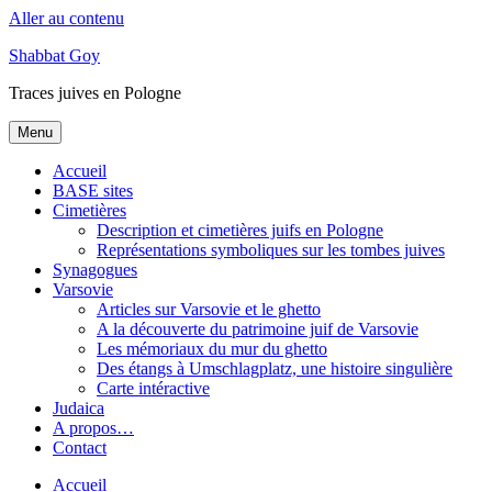
Aller au contenu
Shabbat Goy
Traces juives en Pologne
Menu
Accueil
BASE sites
Cimetières
Description et cimetières juifs en Pologne
Représentations symboliques sur les tombes juives
Synagogues
Varsovie
Articles sur Varsovie et le ghetto
A la découverte du patrimoine juif de Varsovie
Les mémoriaux du mur du ghetto
Des étangs à Umschlagplatz, une histoire singulière
Carte intéractive
Judaica
A propos…
Contact
Accueil