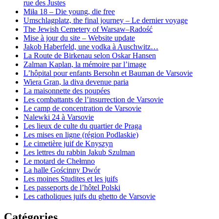
rue des Justes
Miła 18 – Die young, die free
Umschlagplatz, the final journey – Le dernier voyage
The Jewish Cemetery of Warsaw–Radość
Mise à jour du site – Website update
Jakob Haberfeld, une vodka à Auschwitz…
La Route de Birkenau selon Oskar Hansen
Zalman Kaplan, la mémoire par l’image
L’hôpital pour enfants Bersohn et Bauman de Varsovie
Wiera Gran, la diva devenue paria
La maisonnette des poupées
Les combattants de l’insurrection de Varsovie
Le camp de concentration de Varsovie
Nalewki 24 à Varsovie
Les lieux de culte du quartier de Praga
Les mises en ligne (région Podlaskie)
Le cimetière juif de Knyszyn
Les lettres du rabbin Jakub Szulman
Le motard de Chełmno
La halle Gościnny Dwór
Les moines Studites et les juifs
Les passeports de l’hôtel Polski
Les catholiques juifs du ghetto de Varsovie
Catégories