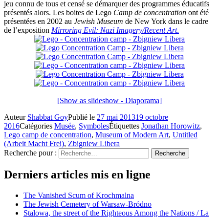
jeu connu de tous et censé se démarquer des programmes éducatifs
présentés alors. Les boites de Lego
Camp de concentration
ont été
présentées en 2002 au
Jewish Museum
de New York dans le cadre
de l’exposition
Mirroring Evil: Nazi Imagery/Recent Art
.
[Show as slideshow - Diaporama]
Auteur
Shabbat Goy
Publié le
27 mai 2013
19 octobre
2016
Catégories
Musée
,
Symboles
Étiquettes
Jonathan Horowitz
,
Lego camp de concentration
,
Museum of Modern Art
,
Untitled
(Arbeit Macht Frei)
,
Zbigniew Libera
Recherche pour :
Recherche
Derniers articles mis en ligne
The Vanished Scum of Krochmalna
The Jewish Cemetery of Warsaw-Bródno
Stalowa, the street of the Righteous Among the Nations / La