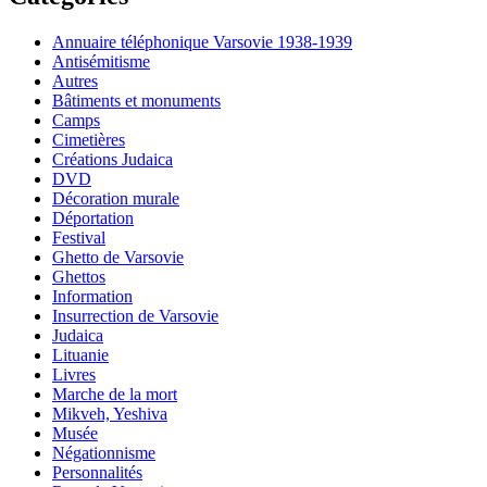
Annuaire téléphonique Varsovie 1938-1939
Antisémitisme
Autres
Bâtiments et monuments
Camps
Cimetières
Créations Judaica
DVD
Décoration murale
Déportation
Festival
Ghetto de Varsovie
Ghettos
Information
Insurrection de Varsovie
Judaica
Lituanie
Livres
Marche de la mort
Mikveh, Yeshiva
Musée
Négationnisme
Personnalités