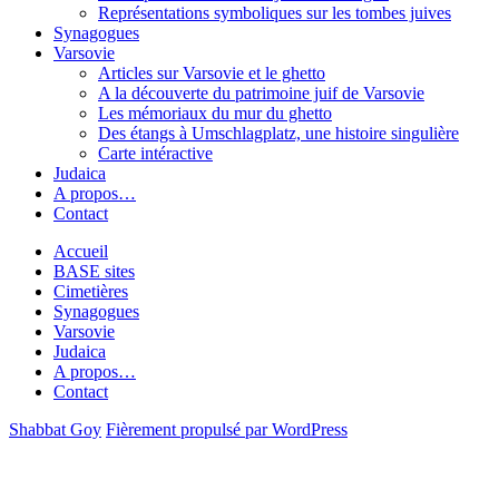
Représentations symboliques sur les tombes juives
Synagogues
Varsovie
Articles sur Varsovie et le ghetto
A la découverte du patrimoine juif de Varsovie
Les mémoriaux du mur du ghetto
Des étangs à Umschlagplatz, une histoire singulière
Carte intéractive
Judaica
A propos…
Contact
Accueil
BASE sites
Cimetières
Synagogues
Varsovie
Judaica
A propos…
Contact
Shabbat Goy
Fièrement propulsé par WordPress