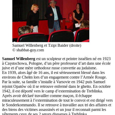
Samuel Willenberg et Tzipi Baider (droite)
© shabbat-goy.com
Samuel Willenberg
est un sculpteur et peintre israélien né en 1923
à Częstochowa, Pologne, d’un père professeur d’art dans une école
juive et d’une mère orthodoxe russe convertie au judaïsme.
En 1939, alors âgé de 16 ans, il est sérieusement blessé dans les
environs de Chełm lors d’un engagement contre l’Armée Rouge.
Par la suite, sa famille s’installe à Varsovie en 1942 puis Samuel
rejoint Opatów où il se retrouve enfermé dans le ghetto. En octobre
1942, il est déporté vers le camp d’extermination de Treblinka.
Après avoir déclaré travailler comme maçon, il échappe
miraculeusement à l’extermination de tout le convoi et est dirigé vers
le Sonderkommando. Il se retrouve à travailler aux tri des affaires et
des biens des victimes assassinés et un jour il reconnait parmi les
vêtements ceux de ses 2 sœurs disparues à Treblinka.