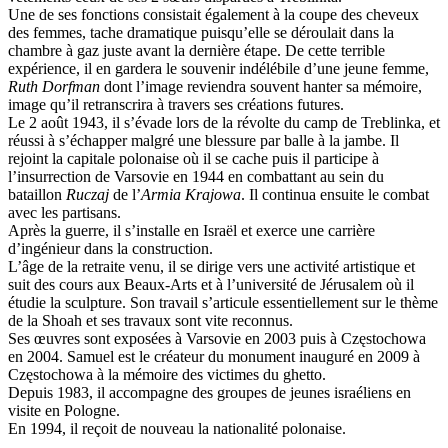
Une de ses fonctions consistait également à la coupe des cheveux
des femmes, tache dramatique puisqu’elle se déroulait dans la
chambre à gaz juste avant la dernière étape. De cette terrible
expérience, il en gardera le souvenir indélébile d’une jeune femme,
Ruth Dorfman
dont l’image reviendra souvent hanter sa mémoire,
image qu’il retranscrira à travers ses créations futures.
Le 2 août 1943, il s’évade lors de la révolte du camp de Treblinka, et
réussi à s’échapper malgré une blessure par balle à la jambe. Il
rejoint la capitale polonaise où il se cache puis il participe à
l’insurrection de Varsovie en 1944 en combattant au sein du
bataillon
Ruczaj
de l’
Armia Krajowa
. Il continua ensuite le combat
avec les partisans.
Après la guerre, il s’installe en Israël et exerce une carrière
d’ingénieur dans la construction.
L’âge de la retraite venu, il se dirige vers une activité artistique et
suit des cours aux Beaux-Arts et à l’université de Jérusalem où il
étudie la sculpture. Son travail s’articule essentiellement sur le thème
de la Shoah et ses travaux sont vite reconnus.
Ses œuvres sont exposées à Varsovie en 2003 puis à Częstochowa
en 2004. Samuel est le créateur du monument inauguré en 2009 à
Częstochowa à la mémoire des victimes du ghetto.
Depuis 1983, il accompagne des groupes de jeunes israéliens en
visite en Pologne.
En 1994, il reçoit de nouveau la nationalité polonaise.