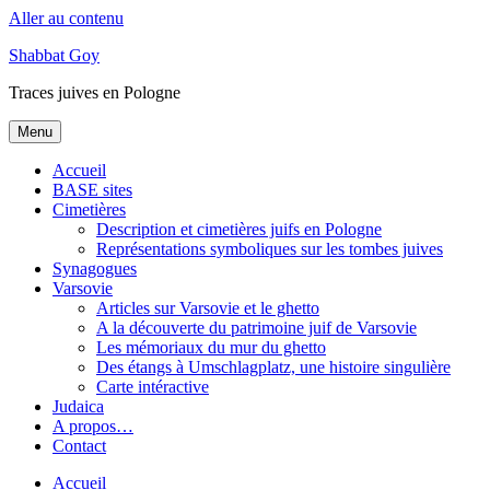
Aller au contenu
Shabbat Goy
Traces juives en Pologne
Menu
Accueil
BASE sites
Cimetières
Description et cimetières juifs en Pologne
Représentations symboliques sur les tombes juives
Synagogues
Varsovie
Articles sur Varsovie et le ghetto
A la découverte du patrimoine juif de Varsovie
Les mémoriaux du mur du ghetto
Des étangs à Umschlagplatz, une histoire singulière
Carte intéractive
Judaica
A propos…
Contact
Accueil