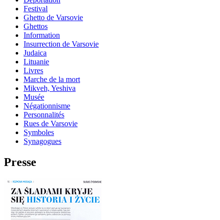
Festival
Ghetto de Varsovie
Ghettos
Information
Insurrection de Varsovie
Judaica
Lituanie
Livres
Marche de la mort
Mikveh, Yeshiva
Musée
Négationnisme
Personnalités
Rues de Varsovie
Symboles
Synagogues
Presse