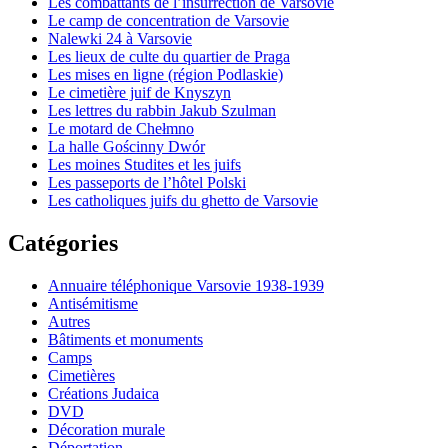
Les combattants de l’insurrection de Varsovie
Le camp de concentration de Varsovie
Nalewki 24 à Varsovie
Les lieux de culte du quartier de Praga
Les mises en ligne (région Podlaskie)
Le cimetière juif de Knyszyn
Les lettres du rabbin Jakub Szulman
Le motard de Chełmno
La halle Gościnny Dwór
Les moines Studites et les juifs
Les passeports de l’hôtel Polski
Les catholiques juifs du ghetto de Varsovie
Catégories
Annuaire téléphonique Varsovie 1938-1939
Antisémitisme
Autres
Bâtiments et monuments
Camps
Cimetières
Créations Judaica
DVD
Décoration murale
Déportation