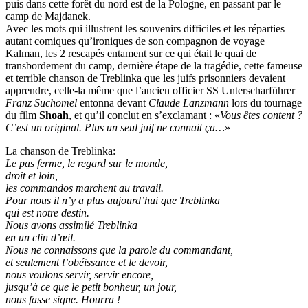
puis dans cette forêt du nord est de la Pologne, en passant par le
camp de Majdanek.
Avec les mots qui illustrent les souvenirs difficiles et les réparties
autant comiques qu’ironiques de son compagnon de voyage
Kalman, les 2 rescapés entament sur ce qui était le quai de
transbordement du camp, dernière étape de la tragédie, cette fameuse
et terrible chanson de Treblinka que les juifs prisonniers devaient
apprendre, celle-la même que l’ancien officier SS Unterscharführer
Franz Suchomel
entonna devant
Claude Lanzmann
lors du tournage
du film
Shoah
, et qu’il conclut en s’exclamant : «
Vous êtes content ?
C’est un original. Plus un seul juif ne connait ça…
»
La chanson de Treblinka:
Le pas ferme, le regard sur le monde,
droit et loin,
les commandos marchent au travail.
Pour nous il n’y a plus aujourd’hui que Treblinka
qui est notre destin.
Nous avons assimilé Treblinka
en un clin d’œil.
Nous ne connaissons que la parole du commandant,
et seulement l’obéissance et le devoir,
nous voulons servir, servir encore,
jusqu’à ce que le petit bonheur, un jour,
nous fasse signe. Hourra !