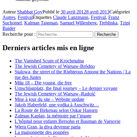
Auteur
Shabbat Goy
Publié le
30 avril 2012
8 avril 2013
Catégories
Autres
,
Festival
Étiquettes
Claude Lanzmann
,
Festival
,
Franz
Suchomel
,
Kalman Taigman
,
Samuel Willenberg
,
Treblinka
,
Tzipi
Baider
Recherche pour :
Recherche
Derniers articles mis en ligne
The Vanished Scum of Krochmalna
The Jewish Cemetery of Warsaw-Bródno
Stalowa, the street of the Righteous Among the Nations / La
rue des Justes
Miła 18 – Die young, die free
Umschlagplatz, the final journey – Le dernier voyage
The Jewish Cemetery of Warsaw–Radość
Mise à jour du site – Website update
Jakob Haberfeld, une vodka à Auschwitz…
La Route de Birkenau selon Oskar Hansen
Zalman Kaplan, la mémoire par l’image
L’hôpital pour enfants Bersohn et Bauman de Varsovie
Wiera Gran, la diva devenue paria
La maisonnette des poupées