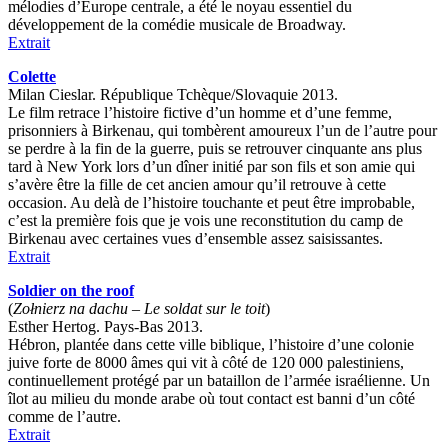
mélodies d’Europe centrale, a été le noyau essentiel du
développement de la comédie musicale de Broadway.
Extrait
Colette
Milan Cieslar. République Tchèque/Slovaquie 2013.
Le film retrace l’histoire fictive d’un homme et d’une femme,
prisonniers à Birkenau, qui tombèrent amoureux l’un de l’autre pour
se perdre à la fin de la guerre, puis se retrouver cinquante ans plus
tard à New York lors d’un dîner initié par son fils et son amie qui
s’avère être la fille de cet ancien amour qu’il retrouve à cette
occasion. Au delà de l’histoire touchante et peut être improbable,
c’est la première fois que je vois une reconstitution du camp de
Birkenau avec certaines vues d’ensemble assez saisissantes.
Extrait
Soldier on the roof
(
Zołnierz na dachu – Le soldat sur le toit
)
Esther Hertog. Pays-Bas 2013.
Hébron, plantée dans cette ville biblique, l’histoire d’une colonie
juive forte de 8000 âmes qui vit à côté de 120 000 palestiniens,
continuellement protégé par un bataillon de l’armée israélienne. Un
îlot au milieu du monde arabe où tout contact est banni d’un côté
comme de l’autre.
Extrait