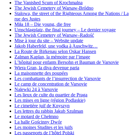
The Vanished Scum of Krochmalna
The Jewish Cemetery of Warsaw-Bródno
Stalowa, the street of the Righteous Among the Nations / La
rue des Justes
Miła 18 – Die young, die free
Umschlagplatz, the final journey – Le dernier voyage
The Jewish Cemetery of Warsaw–Radość
Mise à jour du site – Website update
Jakob Haberfeld, une vodka à Auschwitz…
La Route de Birkenau selon Oskar Hansen
Zalman Kaplan, la mémoire par l’image
L’hôpital pour enfants Bersohn et Bauman de Varsovie
Wiera Gran, la diva devenue paria
La maisonnette des poupées
Les combattants de l’insurrection de Varsovie
Le camp de concentration de Varsovie
Nalewki 24 à Varsovie
Les lieux de culte du quartier de Praga
Les mises en ligne (région Podlaskie)
Le cimetière juif de Knyszyn
Les lettres du rabbin Jakub Szulman
Le motard de Chełmno
La halle Gościnny Dwór
Les moines Studites et les juifs
Les passeports de l’hôtel Polski