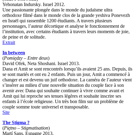
Yehonatan Indursky. Israel 2012.
Une passionante plongée dans le monde du judaïsme ultra
orthodoxe filmé dans le monde clos de la grande yeshiva Ponevezh
en Israël qui rassemble 1200 étudiants. A travers plusieurs
personnages, l’auteur décortique et analyse le fonctionnement de
l’institution, avec certains étudiants à travers leurs moments de joie,
de peine et de solitude.
Extrait
In between
(
Pomiędzy – Entre deux
)
David Ofek, Neta Shoshani. Israel 2013.
Dana et Amit se sont rencontrés lorsqu’ils avaient 25 ans. Depuis, ils
se sont mariés et ont eu 2 enfants. Puis un jour, Amit a commencé à
changer et est devenu un juif orthodoxe. La caméra de l’auteur vient
s’insérer au milieu d’une nouvelle situation du couple face à son
avenir avec Dana qui souhaite continuer à vivre comme avant et
Amit qui lui reproche ses tenues légères et souhaite inscrire ses
enfants à l’école religieuse. Un très bon film sur un problème de
couple somme toute universel et transposable.
Site
The Stigma ?
(
Piętno – Stigmatisation
)
Martí Sans. Espagne 2013.