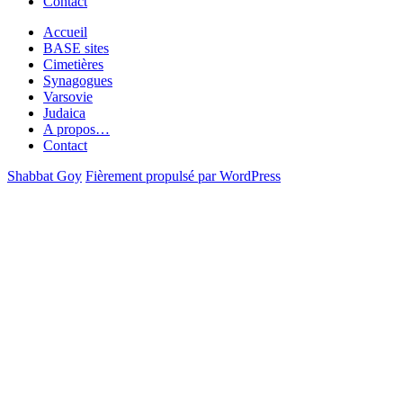
Contact
Accueil
BASE sites
Cimetières
Synagogues
Varsovie
Judaica
A propos…
Contact
Shabbat Goy
Fièrement propulsé par WordPress