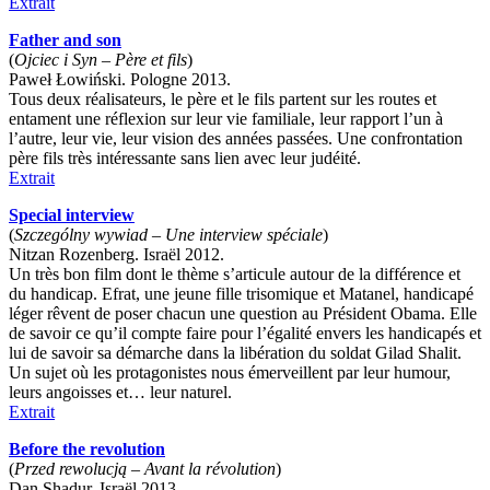
Extrait
Father and son
(
Ojciec i Syn – Père et fils
)
Paweł Łowiński. Pologne 2013.
Tous deux réalisateurs, le père et le fils partent sur les routes et
entament une réflexion sur leur vie familiale, leur rapport l’un à
l’autre, leur vie, leur vision des années passées. Une confrontation
père fils très intéressante sans lien avec leur judéité.
Extrait
Special interview
(
Szczególny wywiad – Une interview spéciale
)
Nitzan Rozenberg. Israël 2012.
Un très bon film dont le thème s’articule autour de la différence et
du handicap. Efrat, une jeune fille trisomique et Matanel, handicapé
léger rêvent de poser chacun une question au Président Obama. Elle
de savoir ce qu’il compte faire pour l’égalité envers les handicapés et
lui de savoir sa démarche dans la libération du soldat Gilad Shalit.
Un sujet où les protagonistes nous émerveillent par leur humour,
leurs angoisses et… leur naturel.
Extrait
Before the revolution
(
Przed rewolucją – Avant la révolution
)
Dan Shadur. Israël 2013.