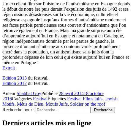
Un excellent film sur l’histoire de l’antisémitisme en Espagne depuis
le début de notre ère puis durant l’expulsion des juifs de 1492 et ses
répercussions désastreuses sur la vie économique, culturelle et
religieuse espagnole jusqu’aux formes d’antisémitisme moderne et
ses faces parfois pernicieuses sous couvert d’antisionisme que l’on
retrouve également en France. Mais ma grande surprise aura été
d’apprendre aujourd’hui en Espagne et notamment en Catalogne,
région indépendantiste dominée par les parties de gauche, la
présence d’un antisémitisme aux contours variés profondément
ancré dans la population, un antisémitisme sans juifs dont la
profondeur dépasse de loin celui qui existe aujourd’hui en France et
même en Pologne !
Extrait
Edition 2013
du festival.
Edition 2012
du festival.
Auteur
Shabbat Goy
Publié le
28 avril 2014
18 octobre
2016
Catégories
Festival
Étiquettes
Festival Films juifs
,
Jewish
Motifs
,
Métis de Dieu
,
Motifs Juifs
,
Soldier on the roof
Recherche pour :
Recherche
Derniers articles mis en ligne