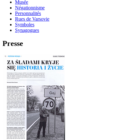
Musée
Négationnisme
Personnalités
Rues de Varsovie
Symboles
Synagogues
Presse