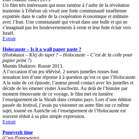
Un film très intéressant qui nous ramène à l’aube de la révolution
iranienne à Téhéran où vivait une forte communauté israélienne
expatriée dans le cadre de la coopération économique et militaire
avec l’Iran. Une communauté qui vivait dans une bulle et qui ne
s’imaginait pas les bouleversements à venir et leur fuite éclair vers
Israël.
Extrait
Holocauste – Is it a wall paper paste ?
(
Holokaust – Klej do tapet ? – Holocauste – C’est de la colle pour
papier peint ?
)
Mumin Shakirov. Russie 2013.
A l’occasion d’un jeu télévisé, 2 soeurs jumelles russes font
sensation lors d’une réponse à à question qu’est ce que l’Holocauste.
A la suite de cet épisode, l’auteur prend contact avec les jumelles et
décide de les emener visiter Auschwitz. Au delà de l’histoire par
moment émouvante de ce voyage, le film met en lumière
l’enseignement de la Shoah dans certains pays. Lors d’une édition
passée du festival, j’avais pu visionner un autre film sur ce même
sujet, tourné en Autriche où l’enseignement de l’Holocauste est
souvent réduit à sa plus simple expression.
Extrait
Ponevezh time
(
Czas Poniewieża
)