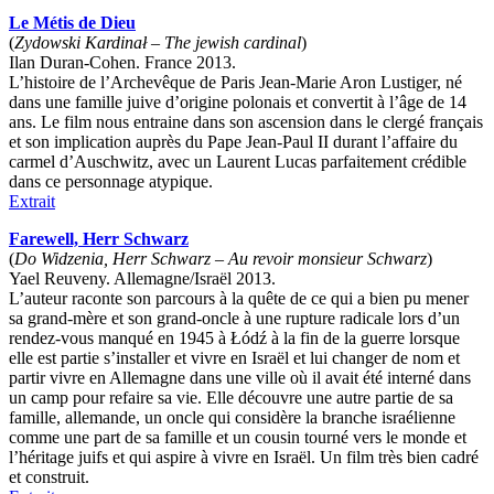
Le Métis de Dieu
(
Zydowski Kardinał – The jewish cardinal
)
Ilan Duran-Cohen. France 2013.
L’histoire de l’Archevêque de Paris Jean-Marie Aron Lustiger, né
dans une famille juive d’origine polonais et convertit à l’âge de 14
ans. Le film nous entraine dans son ascension dans le clergé français
et son implication auprès du Pape Jean-Paul II durant l’affaire du
carmel d’Auschwitz, avec un Laurent Lucas parfaitement crédible
dans ce personnage atypique.
Extrait
Farewell, Herr Schwarz
(
Do Widzenia, Herr Schwarz – Au revoir monsieur Schwarz
)
Yael Reuveny. Allemagne/Israël 2013.
L’auteur raconte son parcours à la quête de ce qui a bien pu mener
sa grand-mère et son grand-oncle à une rupture radicale lors d’un
rendez-vous manqué en 1945 à Łódź à la fin de la guerre lorsque
elle est partie s’installer et vivre en Israël et lui changer de nom et
partir vivre en Allemagne dans une ville où il avait été interné dans
un camp pour refaire sa vie. Elle découvre une autre partie de sa
famille, allemande, un oncle qui considère la branche israélienne
comme une part de sa famille et un cousin tourné vers le monde et
l’héritage juifs et qui aspire à vivre en Israël. Un film très bien cadré
et construit.