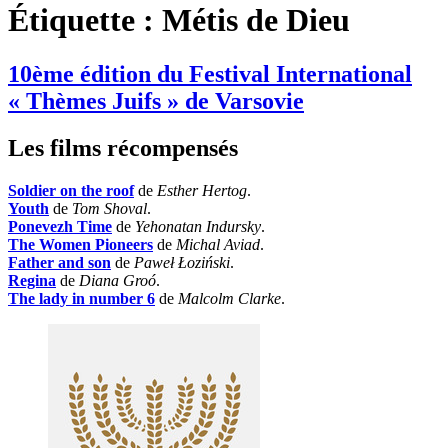
Étiquette :
Métis de Dieu
10ème édition du Festival International
« Thèmes Juifs » de Varsovie
Les films récompensés
Soldier on the roof
de
Esther Hertog
.
Youth
de
Tom Shoval
.
Ponevezh Time
de
Yehonatan Indursky
.
The Women Pioneers
de
Michal Aviad
.
Father and son
de
Paweł Łoziński
.
Regina
de
Diana Groó
.
The lady in number 6
de
Malcolm Clarke
.