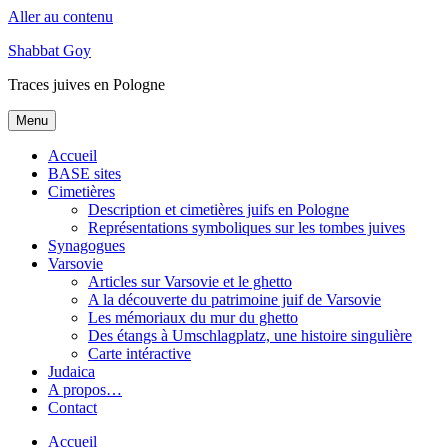
Aller au contenu
Shabbat Goy
Traces juives en Pologne
Menu
Accueil
BASE sites
Cimetières
Description et cimetières juifs en Pologne
Représentations symboliques sur les tombes juives
Synagogues
Varsovie
Articles sur Varsovie et le ghetto
A la découverte du patrimoine juif de Varsovie
Les mémoriaux du mur du ghetto
Des étangs à Umschlagplatz, une histoire singulière
Carte intéractive
Judaica
A propos…
Contact
Accueil