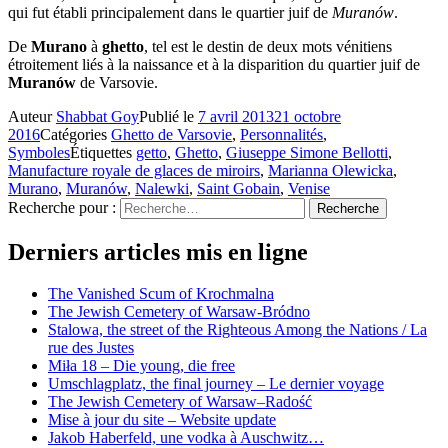
qui fut établi principalement dans le quartier juif de
Muranów
.
De
Murano
à
ghetto
, tel est le destin de deux mots vénitiens
étroitement liés à la naissance et à la disparition du quartier juif de
Muranów
de Varsovie.
Auteur
Shabbat Goy
Publié le
7 avril 2013
21 octobre
2016
Catégories
Ghetto de Varsovie
,
Personnalités
,
Symboles
Étiquettes
getto
,
Ghetto
,
Giuseppe Simone Bellotti
,
Manufacture royale de glaces de miroirs
,
Marianna Olewicka
,
Murano
,
Muranów
,
Nalewki
,
Saint Gobain
,
Venise
Recherche pour :
Recherche
Derniers articles mis en ligne
The Vanished Scum of Krochmalna
The Jewish Cemetery of Warsaw-Bródno
Stalowa, the street of the Righteous Among the Nations / La
rue des Justes
Miła 18 – Die young, die free
Umschlagplatz, the final journey – Le dernier voyage
The Jewish Cemetery of Warsaw–Radość
Mise à jour du site – Website update
Jakob Haberfeld, une vodka à Auschwitz…