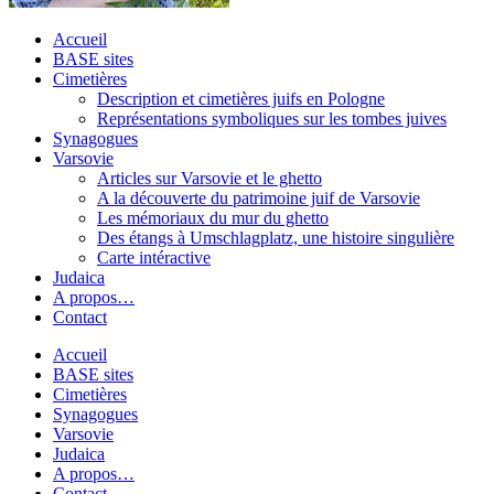
Accueil
BASE sites
Cimetières
Description et cimetières juifs en Pologne
Représentations symboliques sur les tombes juives
Synagogues
Varsovie
Articles sur Varsovie et le ghetto
A la découverte du patrimoine juif de Varsovie
Les mémoriaux du mur du ghetto
Des étangs à Umschlagplatz, une histoire singulière
Carte intéractive
Judaica
A propos…
Contact
Accueil
BASE sites
Cimetières
Synagogues
Varsovie
Judaica
A propos…
Contact