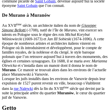
commune picarde de
Saint Gobain
, devenue aujourd’hui la société
éponyme
Saint Gobain
que l’on connait.
De Murano à Muranów
ème
Au XVII
siècle, un architecte italien du nom de
Giuseppe
Simone Bellotti
(-1708), natif de l’île de
Murano
, vint exercer ses
talents en Pologne sous le règne des rois
Michał Korybut
Wiśniowiecki
(1669-1673) et
Jan III Sobieski
(1674-1696). A cette
époque de nombreux artistes et architectes italiens vinrent en
Pologne où ils introduisirent et développèrent, pour le compte de
familles royales, de la noblesse et du clergé, le style baroque
polonais que l’on retrouve aujourd’hui à travers des monuments, des
églises et certaines synagogues. En 1688, il se maria avec
Marianna
Olewicka
et s’installa dans un manoir dont il donna le nom de
Murano
. Ce manoir se trouvait alors dans les environs de l’actuelle
place Muranowski à Varsovie.
Lorsque les juifs installés dans les environs de Varsovie depuis leur
expulsion de 1527 purent revenir en ville, beaucoup s’établirent
ème
dans la
rue Nalewki
dès la fin du XVIII
siècle qui devint par la
suite la principale artère du quartier
Muranów
, le cœur du quartier
juif de Varsovie.
Getto