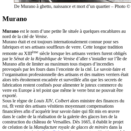
De Murano à ghetto, naissance et mort d’un quartier – Photo 
Murano
Murano
est le nom d’une petite île située à quelques encablures au
nord de la cité de
Venise
.
Murano était et est toujours internationalement connue pour ses
fabriques et ses artisans souffleurs de verre. Cette longue tradition
ème
remonte au XIII
siècle lorsque les artisans verriers furent obligés
par le
Sénat de la République de Venise
d’aller s’installer sur l’île de
Murano afin de limiter au maximum tous risques d’incendies
provoqués par les fours dans l’enceinte de la cité. Le savoir-faire et
l’organisation professionnelle des artisans et des maitres verriers était
alors très étroitement encadrée et surveillée afin que les secrets de
fabrication restent confinés pour alimenter le juteux commerce du
verre en Europe à tel point que même le verre brut ne pouvait être
exporté.
Sous le règne de
Louis XIV
,
Colbert
alors ministre des finances du
roi, fît venir des artisans vénitiens moyennant compensations
financières afin d’acquérir leur savoir-faire qui fût mis en œuvre
dans le cadre de la réalisation de la galerie des glaces lors de la
construction du château de Versailles. Dès 1665, il établit le projet
de création de la
Manufacture royale de glaces de miroirs
dans la