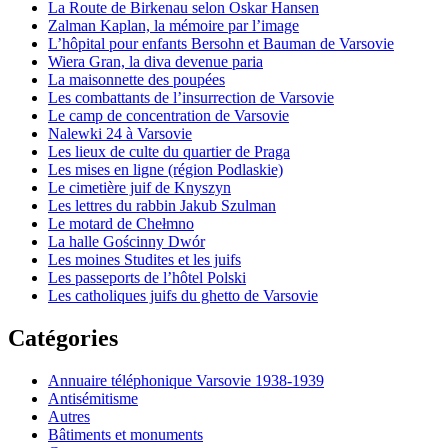
La Route de Birkenau selon Oskar Hansen
Zalman Kaplan, la mémoire par l’image
L’hôpital pour enfants Bersohn et Bauman de Varsovie
Wiera Gran, la diva devenue paria
La maisonnette des poupées
Les combattants de l’insurrection de Varsovie
Le camp de concentration de Varsovie
Nalewki 24 à Varsovie
Les lieux de culte du quartier de Praga
Les mises en ligne (région Podlaskie)
Le cimetière juif de Knyszyn
Les lettres du rabbin Jakub Szulman
Le motard de Chełmno
La halle Gościnny Dwór
Les moines Studites et les juifs
Les passeports de l’hôtel Polski
Les catholiques juifs du ghetto de Varsovie
Catégories
Annuaire téléphonique Varsovie 1938-1939
Antisémitisme
Autres
Bâtiments et monuments