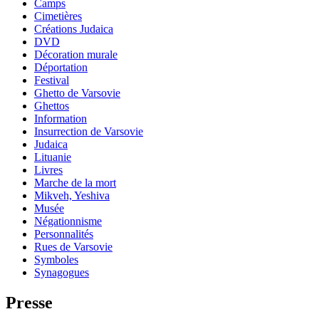
Camps
Cimetières
Créations Judaica
DVD
Décoration murale
Déportation
Festival
Ghetto de Varsovie
Ghettos
Information
Insurrection de Varsovie
Judaica
Lituanie
Livres
Marche de la mort
Mikveh, Yeshiva
Musée
Négationnisme
Personnalités
Rues de Varsovie
Symboles
Synagogues
Presse