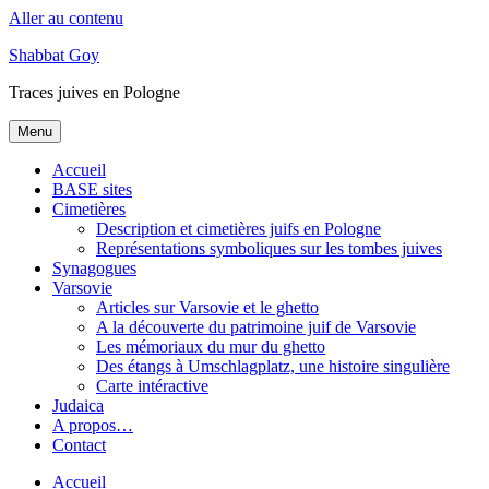
Aller au contenu
Shabbat Goy
Traces juives en Pologne
Menu
Accueil
BASE sites
Cimetières
Description et cimetières juifs en Pologne
Représentations symboliques sur les tombes juives
Synagogues
Varsovie
Articles sur Varsovie et le ghetto
A la découverte du patrimoine juif de Varsovie
Les mémoriaux du mur du ghetto
Des étangs à Umschlagplatz, une histoire singulière
Carte intéractive
Judaica
A propos…
Contact
Accueil