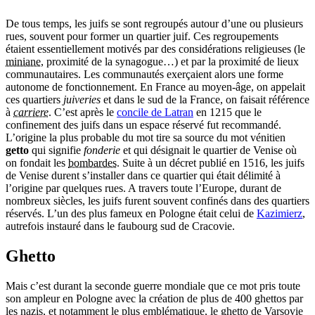
De tous temps, les juifs se sont regroupés autour d’une ou plusieurs
rues, souvent pour former un quartier juif. Ces regroupements
étaient essentiellement motivés par des considérations religieuses (le
miniane
, proximité de la synagogue…) et par la proximité de lieux
communautaires. Les communautés exerçaient alors une forme
autonome de fonctionnement. En France au moyen-âge, on appelait
ces quartiers
juiveries
et dans le sud de la France, on faisait référence
à
carriere
. C’est après le
concile de Latran
en 1215 que le
confinement des juifs dans un espace réservé fut recommandé.
L’origine la plus probable du mot tire sa source du mot vénitien
getto
qui signifie
fonderie
et qui désignait le quartier de Venise où
on fondait les
bombardes
. Suite à un décret publié en 1516, les juifs
de Venise durent s’installer dans ce quartier qui était délimité à
l’origine par quelques rues. A travers toute l’Europe, durant de
nombreux siècles, les juifs furent souvent confinés dans des quartiers
réservés. L’un des plus fameux en Pologne était celui de
Kazimierz
,
autrefois instauré dans le faubourg sud de Cracovie.
Ghetto
Mais c’est durant la seconde guerre mondiale que ce mot pris toute
son ampleur en Pologne avec la création de plus de 400 ghettos par
les nazis, et notamment le plus emblématique, le ghetto de Varsovie