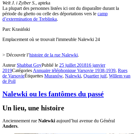
Welt J. i Zylber S.
, apteka
La plupart des personnes listées ici ont du disparaître durant la
période du ghetto ou celle des déportations vers le
camp
d’extermination de Treblinka
.
Parc Krasiński
Emplacement où se trouvait l'immeuble Nalewki 24
> Découvrir l’
histoire de la rue Nalewki
.
Auteur
Shabbat Goy
Publié le
25 juillet 2018
16 janvier
2019
Catégories
Annuaire téléphonique Varsovie 1938-1939
,
Rues
de Varsovie
Étiquettes
Muranów
,
Nalewki
,
Quartier juif
,
Willem van
de Poll
Nalewki ou les fantômes du passé
Un lieu, une histoire
Anciennement rue
Nalewki
aujourd’hui avenue du Général
Anders
.