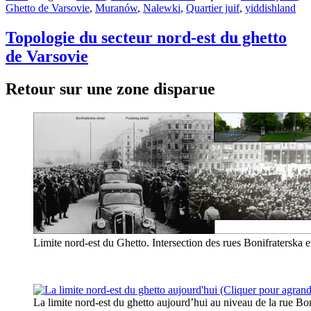
Ghetto de Varsovie
,
Muranów
,
Nalewki
,
Quartier juif
,
yiddishland
Topologie du secteur nord-est du ghetto
de Varsovie
Retour sur une zone disparue
Limite nord-est du Ghetto. Intersection des rues Bonifraterska e
La limite nord-est du ghetto aujourd’hui au niveau de la rue Bo