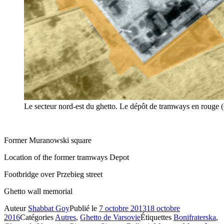
Le secteur nord-est du ghetto. Le dépôt de tramways en rouge (
Former Muranowski square
Location of the former tramways Depot
Footbridge over Przebieg street
Ghetto wall memorial
Auteur
Shabbat Goy
Publié le
7 octobre 2013
18 octobre
2016
Catégories
Autres
,
Ghetto de Varsovie
Étiquettes
Bonifraterska
,