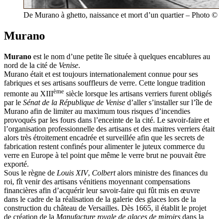
De Murano à ghetto, naissance et mort d’un quartier – Photo 
Murano
Murano
est le nom d’une petite île située à quelques encablures au
nord de la cité de
Venise
.
Murano était et est toujours internationalement connue pour ses
fabriques et ses artisans souffleurs de verre. Cette longue tradition
ème
remonte au XIII
siècle lorsque les artisans verriers furent obligés
par le
Sénat de la République de Venise
d’aller s’installer sur l’île de
Murano afin de limiter au maximum tous risques d’incendies
provoqués par les fours dans l’enceinte de la cité. Le savoir-faire et
l’organisation professionnelle des artisans et des maitres verriers était
alors très étroitement encadrée et surveillée afin que les secrets de
fabrication restent confinés pour alimenter le juteux commerce du
verre en Europe à tel point que même le verre brut ne pouvait être
exporté.
Sous le règne de
Louis XIV
,
Colbert
alors ministre des finances du
roi, fît venir des artisans vénitiens moyennant compensations
financières afin d’acquérir leur savoir-faire qui fût mis en œuvre
dans le cadre de la réalisation de la galerie des glaces lors de la
construction du château de Versailles. Dès 1665, il établit le projet
de création de la
Manufacture royale de glaces de miroirs
dans la