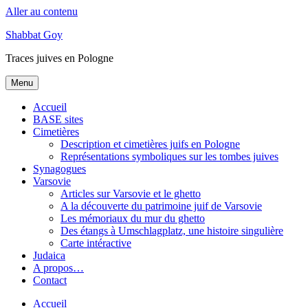
Aller au contenu
Shabbat Goy
Traces juives en Pologne
Menu
Accueil
BASE sites
Cimetières
Description et cimetières juifs en Pologne
Représentations symboliques sur les tombes juives
Synagogues
Varsovie
Articles sur Varsovie et le ghetto
A la découverte du patrimoine juif de Varsovie
Les mémoriaux du mur du ghetto
Des étangs à Umschlagplatz, une histoire singulière
Carte intéractive
Judaica
A propos…
Contact
Accueil