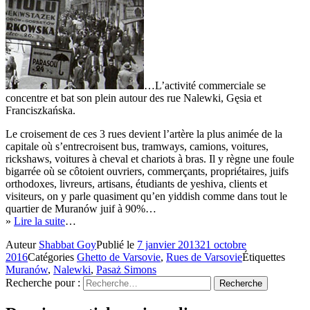
…L’activité commerciale se
concentre et bat son plein autour des rue Nalewki, Gęsia et
Franciszkańska.
Le croisement de ces 3 rues devient l’artère la plus animée de la
capitale où s’entrecroisent bus, tramways, camions, voitures,
rickshaws, voitures à cheval et chariots à bras. Il y règne une foule
bigarrée où se côtoient ouvriers, commerçants, propriétaires, juifs
orthodoxes, livreurs, artisans, étudiants de yeshiva, clients et
visiteurs, on y parle quasiment qu’en yiddish comme dans tout le
quartier de Muranów juif à 90%…
»
Lire la suite
…
Auteur
Shabbat Goy
Publié le
7 janvier 2013
21 octobre
2016
Catégories
Ghetto de Varsovie
,
Rues de Varsovie
Étiquettes
Muranów
,
Nalewki
,
Pasaż Simons
Recherche pour :
Recherche