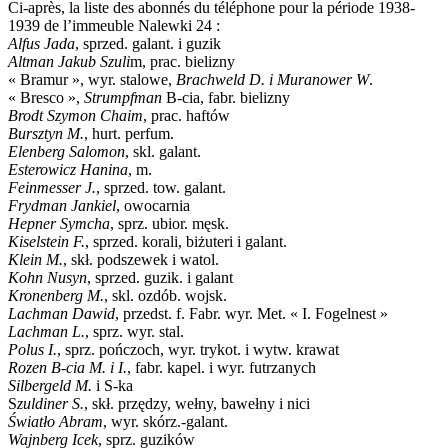
Ci-après, la liste des abonnés du téléphone pour la période 1938-
1939 de l’immeuble Nalewki 24 :
Alfus Jada
, sprzed. galant. i guzik
Altman Jakub Szuli
m, prac. bielizny
« Bramur », wyr. stalowe,
Brachweld D. i Muranower W
.
« Bresco »,
Strumpfman
B-cia, fabr. bielizny
Brodt Szymon Chaim
, prac. haftów
Bursztyn M.
, hurt. perfum.
Elenberg Salomon
, skl. galant.
Esterowicz Hanina
, m.
Feinmesser J.
, sprzed. tow. galant.
Frydman Jankiel
, owocarnia
Hepner Symcha
, sprz. ubior. męsk.
Kiselstein F.
, sprzed. korali, biżuteri i galant.
Klein M.
, skł. podszewek i watol.
Kohn Nusyn
, sprzed. guzik. i galant
Kronenberg M.
, skl. ozdób. wojsk.
Lachman Dawid
, przedst. f. Fabr. wyr. Met. « I. Fogelnest »
Lachman L.
, sprz. wyr. stal.
Polus I.
, sprz. pończoch, wyr. trykot. i wytw. krawat
Rozen B-cia M. i I.
, fabr. kapel. i wyr. futrzanych
Silbergeld M.
i S-ka
S
zuldiner S.
, skł. przędzy, wełny, bawełny i nici
Światło Abram
, wyr. skórz.-galant.
Wajnberg Icek
, sprz. guzików