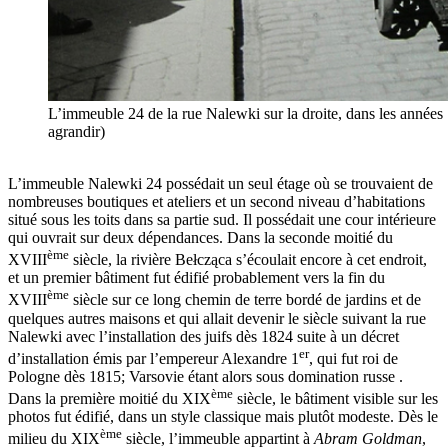
L’immeuble 24 de la rue Nalewki sur la droite, dans les années
agrandir)
L’immeuble Nalewki 24 possédait un seul étage où se trouvaient de
nombreuses boutiques et ateliers et un second niveau d’habitations
situé sous les toits dans sa partie sud. Il possédait une cour intérieure
qui ouvrait sur deux dépendances. Dans la seconde moitié du
ème
XVIII
siècle, la rivière Bełcząca s’écoulait encore à cet endroit,
et un premier bâtiment fut édifié probablement vers la fin du
ème
XVIII
siècle sur ce long chemin de terre bordé de jardins et de
quelques autres maisons et qui allait devenir le siècle suivant la rue
Nalewki avec l’installation des juifs dès 1824 suite à un décret
er
d’installation émis par l’empereur Alexandre 1
, qui fut roi de
Pologne dès 1815; Varsovie étant alors sous domination russe .
ème
Dans la première moitié du XIX
siècle, le bâtiment visible sur les
photos fut édifié, dans un style classique mais plutôt modeste. Dès le
ème
milieu du XIX
siècle, l’immeuble appartint à
Abram Goldman
,