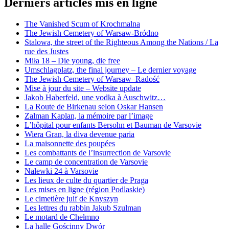
Derniers articles mis en ligne
The Vanished Scum of Krochmalna
The Jewish Cemetery of Warsaw-Bródno
Stalowa, the street of the Righteous Among the Nations / La
rue des Justes
Miła 18 – Die young, die free
Umschlagplatz, the final journey – Le dernier voyage
The Jewish Cemetery of Warsaw–Radość
Mise à jour du site – Website update
Jakob Haberfeld, une vodka à Auschwitz…
La Route de Birkenau selon Oskar Hansen
Zalman Kaplan, la mémoire par l’image
L’hôpital pour enfants Bersohn et Bauman de Varsovie
Wiera Gran, la diva devenue paria
La maisonnette des poupées
Les combattants de l’insurrection de Varsovie
Le camp de concentration de Varsovie
Nalewki 24 à Varsovie
Les lieux de culte du quartier de Praga
Les mises en ligne (région Podlaskie)
Le cimetière juif de Knyszyn
Les lettres du rabbin Jakub Szulman
Le motard de Chełmno
La halle Gościnny Dwór