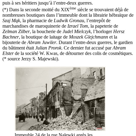
puis à ses héritiers jusqu’à l’entre-deux guerres.
ème
(*) Dans la seconde moitié du XIX
siècle se trouvaient déjà de
nombreuses boutiques dans l’immeuble dont la librairie hébraïque de
Szaj Mąk
, la pharmacie de
Ludwik Gronau
, l’entrepôt de
marchandises de maroquinerie de
Izrael Tom
, la papeterie de
Zelman Zilber
, la boucherie de
Judel Mielczyk
, l’horloger
Hersz
Bachner
, la boutique de laitage de
Moszek Glejchmann
et la
bijouterie de
Abram Juwiler
. Durant l’entre-deux guerres, le gardien
du bâtiment était
Julian Prorok
. Ce dernier fut accusé par
Abram
Elster
de la société W. Kwas, de détourner des colis de cosmétiques.
(* source Jerzy S. Majewski).
Immeuble 24 de la rue Nalewki après les