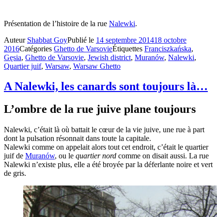
Présentation de l’histoire de la rue
Nalewki
.
Auteur
Shabbat Goy
Publié le
14 septembre 2014
18 octobre
2016
Catégories
Ghetto de Varsovie
Étiquettes
Franciszkańska
,
Gęsia
,
Ghetto de Varsovie
,
Jewish district
,
Muranów
,
Nalewki
,
Quartier juif
,
Warsaw
,
Warsaw Ghetto
A Nalewki, les canards sont toujours là…
L’ombre de la rue juive plane toujours
Nalewki, c’était là où battait le cœur de la vie juive, une rue à part
dont la pulsation résonnait dans toute la capitale.
Nalewki comme on appelait alors tout cet endroit, c’était le quartier
juif de
Muranów
, ou le
quartier nord
comme on disait aussi. La rue
Nalewki n’existe plus, elle a été broyée par la déferlante noire et vert
de gris.