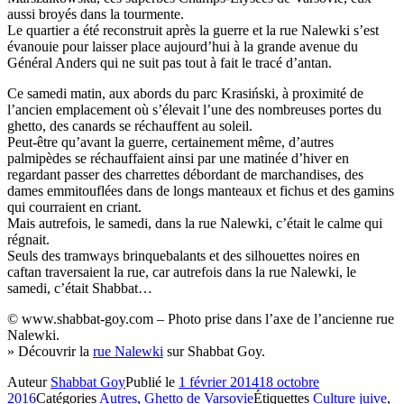
aussi broyés dans la tourmente.
Le quartier a été reconstruit après la guerre et la rue Nalewki s’est
évanouie pour laisser place aujourd’hui à la grande avenue du
Général Anders qui ne suit pas tout à fait le tracé d’antan.
Ce samedi matin, aux abords du parc Krasiński, à proximité de
l’ancien emplacement où s’élevait l’une des nombreuses portes du
ghetto, des canards se réchauffent au soleil.
Peut-être qu’avant la guerre, certainement même, d’autres
palmipèdes se réchauffaient ainsi par une matinée d’hiver en
regardant passer des charrettes débordant de marchandises, des
dames emmitouflées dans de longs manteaux et fichus et des gamins
qui courraient en criant.
Mais autrefois, le samedi, dans la rue Nalewki, c’était le calme qui
régnait.
Seuls des tramways brinquebalants et des silhouettes noires en
caftan traversaient la rue, car autrefois dans la rue Nalewki, le
samedi, c’était Shabbat…
© www.shabbat-goy.com – Photo prise dans l’axe de l’ancienne rue
Nalewki.
» Découvrir la
rue Nalewki
sur Shabbat Goy.
Auteur
Shabbat Goy
Publié le
1 février 2014
18 octobre
2016
Catégories
Autres
,
Ghetto de Varsovie
Étiquettes
Culture juive
,