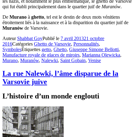
les nazis, et notamment le plus emblématique, le ghetto de Varsovie
qui fut établi principalement dans le quartier juif de
Muranów
.
De
Murano
à
ghetto
, tel est le destin de deux mots vénitiens
étroitement liés à la naissance et à la disparition du quartier juif de
Muranów
de Varsovie.
Auteur
Shabbat Goy
Publié le
7 avril 2013
21 octobre
2016
Catégories
Ghetto de Varsovie
,
Personnalités
,
Symboles
Étiquettes
getto
,
Ghetto
,
Giuseppe Simone Bellotti
,
Manufacture royale de glaces de miroirs
,
Marianna Olewicka
,
Murano
,
Muranów
,
Nalewki
,
Saint Gobain
,
Venise
La rue Nalewki, l’âme disparue de la
Varsovie juive
L’histoire d’un monde englouti