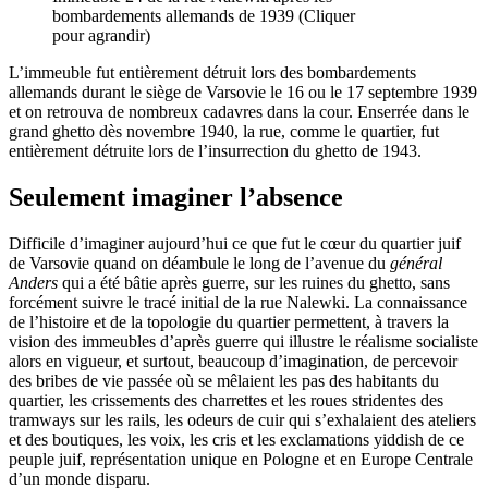
bombardements allemands de 1939 (Cliquer
pour agrandir)
L’immeuble fut entièrement détruit lors des bombardements
allemands durant le siège de Varsovie le 16 ou le 17 septembre 1939
et on retrouva de nombreux cadavres dans la cour. Enserrée dans le
grand ghetto dès novembre 1940, la rue, comme le quartier, fut
entièrement détruite lors de l’insurrection du ghetto de 1943.
Seulement imaginer l’absence
Difficile d’imaginer aujourd’hui ce que fut le cœur du quartier juif
de Varsovie quand on déambule le long de l’avenue du
général
Anders
qui a été bâtie après guerre, sur les ruines du ghetto, sans
forcément suivre le tracé initial de la rue Nalewki. La connaissance
de l’histoire et de la topologie du quartier permettent, à travers la
vision des immeubles d’après guerre qui illustre le réalisme socialiste
alors en vigueur, et surtout, beaucoup d’imagination, de percevoir
des bribes de vie passée où se mêlaient les pas des habitants du
quartier, les crissements des charrettes et les roues stridentes des
tramways sur les rails, les odeurs de cuir qui s’exhalaient des ateliers
et des boutiques, les voix, les cris et les exclamations yiddish de ce
peuple juif, représentation unique en Pologne et en Europe Centrale
d’un monde disparu.