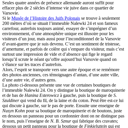
Seules quatre années de présence allemande auront suffit pour
effacer plus de 2 siècles d’intense vie juive dans ce quartier de
Varsovie.
Si le
Musée de l’Histoire des Juifs Polonais
se trouve à seulement
200 mètres d’où se situait l’immeuble Nalewki 24 et son fameux
carrefour, autrefois toujours animé, essayer de s’imprégner d’un
environnement, d’une atmosphère unique est illusoire pour les
visiteurs d’un jour, mais aussi pour l’inconditionnel de la Varsovie
d’avant-guerre que je suis devenu. C’est un sentiment de tristesse,
d’amertume, et parfois de colère qui s’empare du visiteur, mais c’est
surtout une impression de vide et d’absence qui fige le regard
lorsqu’il scrute le néant qu’offre aujourd’hui Varsovie quand on
s’élance sur les traces d’autrefois.
Alors, l’esprit se transporte vers une autre époque et se remémore
des photos anciennes, ces témoignages d’antan, d’une autre ville,
d’une autre vie, d’autres gens.
La photo ci-dessous présente une vue de certaines boutiques de
l’immeuble Nalewki 24. On y distingue la boutique de maroquinerie
et de bas de
Hanina Esterowicz
à gauche, puis la boutique de
S.
Szuldiner
qui vend du fil, de la laine et du coton. Peut être est-ce lui
qui discute à gauche, sur le pas de porte. Ensuite une enseigne de
Nusyn Kohn
pour sa boutique de maroquinerie et de boutons, juste
en dessous un panneau pour un cordonnier dont on ne distingue pas
le nom, puis l’enseigne de
N. B. Sznur
qui fabrique des cravates;
dessous un petit panneau pour la boutique de
Finkielsztejn
qui est