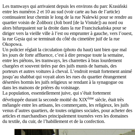
Les tramways qui arrivaient depuis les environs du parc Krasiński
entre les numéros 2 et 10 au sud (voir carte au bas de l’article)
continuaient leur chemin le long de la rue Nalewki pour se rendre au
quartier voisin de Żoliborz (Joli bord [de la Vistule]) au nord ou
alors bifurquaient sur la droite dans la rue Franciszkańska pour se
diriger vers la vieille ville à l’est ou emprunter à gauche, vers l’ouest,
la rue Gęsia qui se terminait du côté du cimetière juif de la rue
Okopowa.
Un policier réglait la circulation (photo du haut) tant bien que mal
les jours de forte affluence, c’est à dire presque toute la semaine,
entre les piétons, les tramways, les charrettes à bras lourdement
chargées et souvent tirées par des juifs munis de harnais, des
porteurs et autres voitures à cheval. L’endroit restait fortement animé
jusqu’au shabbat qui voyait alors les rues du quartier étrangement
désertées hormis les juifs religieux se rendant à la synagogue ou
dans les maisons de prières du voisinage.
La population, essentiellement juive, qui s’était fortement
ème
développée durant la seconde moitié du XIX
siècle, était très
mélangée entre les artisans, les commerçants, les religieux, les juifs
venus d’autres quartiers, de toutes origines sociales, pour acheter des
articles et marchandises principalement tournées vers les domaines
du textile, du cuir, de l’habillement et de la confection.