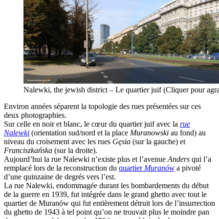
Nalewki, the jewish district – Le quartier juif (Cliquer pour 
Environ
années séparent la topologie des rues présentées sur ces
deux photographies.
Sur celle en noir et blanc, le cœur du quartier juif avec la
rue
Nalewki
(orientation sud/nord et la place
Muranowski
au fond) au
niveau du croisement avec les rues
Gęsia
(sur la gauche) et
Franciszkańska
(sur la droite).
Aujourd’hui la rue Nalewki n’existe plus et l’avenue
Anders
qui l’a
remplacé lors de la reconstruction du
quartier
Muranów
a pivoté
d’une quinzaine de degrés vers l’est.
La rue Nalewki, endommagée durant les bombardements du début
de la guerre en 1939, fut intégrée dans le grand ghetto avec tout le
quartier de Muranów qui fut entièrement détruit lors de l’insurrection
du ghetto de 1943 à tel point qu’on ne trouvait plus le moindre pan