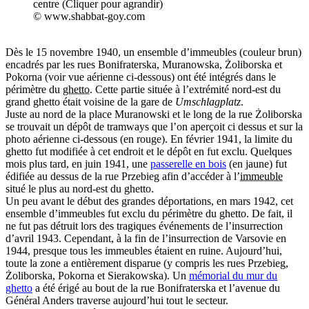
centre (Cliquer pour agrandir)
© www.shabbat-goy.com
Dès le 15 novembre 1940, un ensemble d’immeubles (couleur brun)
encadrés par les rues Bonifraterska, Muranowska, Żoliborska et
Pokorna (voir vue aérienne ci-dessous) ont été intégrés dans le
périmètre du
ghetto
. Cette partie située à l’extrémité nord-est du
grand ghetto était voisine de la gare de
Umschlagplatz
.
Juste au nord de la place Muranowski et le long de la rue Żoliborska
se trouvait un dépôt de tramways que l’on aperçoit ci dessus et sur la
photo aérienne ci-dessous (en rouge). En février 1941, la limite du
ghetto fut modifiée à cet endroit et le dépôt en fut exclu. Quelques
mois plus tard, en juin 1941, une
passerelle en bois
(en jaune) fut
édifiée au dessus de la rue Przebieg afin d’accéder à l’
immeuble
situé le plus au nord-est du ghetto.
Un peu avant le début des grandes déportations, en mars 1942, cet
ensemble d’immeubles fut exclu du périmètre du ghetto. De fait, il
ne fut pas détruit lors des tragiques événements de l’insurrection
d’avril 1943. Cependant, à la fin de l’insurrection de Varsovie en
1944, presque tous les immeubles étaient en ruine. Aujourd’hui,
toute la zone a entièrement disparue (y compris les rues Przebieg,
Żoliborska, Pokorna et Sierakowska). Un
mémorial du mur du
ghetto
a été érigé au bout de la rue Bonifraterska et l’avenue du
Général Anders traverse aujourd’hui tout le secteur.