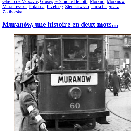
Ghetto de Varsovie
,
Giuseppe Simone Bellotti
,
Murano
,
Muranów
,
Muranowska
,
Pokorna
,
Przebieg
,
Sierakowska
,
Umschlagplatz
,
Żoliborska
Muranów, une histoire en deux mots…