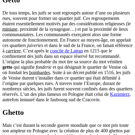
Getto
De tous temps, les juifs se sont regroupés autour d’une ou plusieurs
rues, souvent pour former un quartier juif. Ces regroupements
étaient essentiellement motivés par des considérations religieuses (le
miniane
, proximité de la synagogue…) et par la proximité de lieux
communautaires. Les communautés exerçaient alors une forme
autonome de fonctionnement. En France au moyen-âge, on appelait
ces quartiers
juiveries
et dans le sud de la France, on faisait référence
à
carriere
. C’est après le
concile de Latran
en 1215 que le
confinement des juifs dans un espace réservé fut recommandé.
L’origine la plus probable du mot tire sa source du mot vénitien
getto
qui signifie
fonderie
et qui désignait le quartier de Venise où
on fondait les
bombardes
. Suite à un décret publié en 1516, les juifs
de Venise durent s’installer dans ce quartier qui était délimité à
l’origine par quelques rues. A travers toute l’Europe, durant de
nombreux siècles, les juifs furent souvent confinés dans des quartiers
réservés. L’un des plus fameux en Pologne était celui de
Kazimierz
,
autrefois instauré dans le faubourg sud de Cracovie.
Ghetto
Mais c’est durant la seconde guerre mondiale que ce mot pris toute
son ampleur en Pologne avec la création de plus de 400 ghettos par