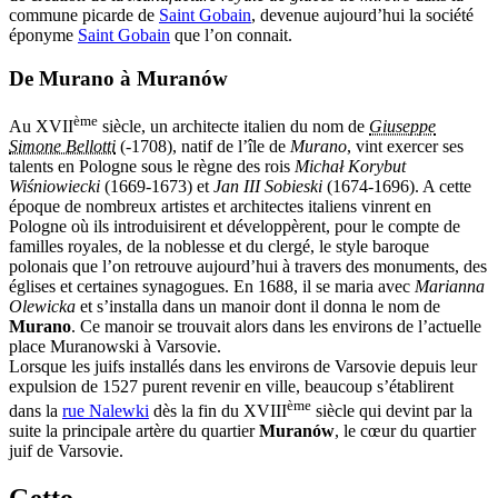
commune picarde de
Saint Gobain
, devenue aujourd’hui la société
éponyme
Saint Gobain
que l’on connait.
De Murano à Muranów
ème
Au XVII
siècle, un architecte italien du nom de
Giuseppe
Simone Bellotti
(-1708), natif de l’île de
Murano
, vint exercer ses
talents en Pologne sous le règne des rois
Michał Korybut
Wiśniowiecki
(1669-1673) et
Jan III Sobieski
(1674-1696). A cette
époque de nombreux artistes et architectes italiens vinrent en
Pologne où ils introduisirent et développèrent, pour le compte de
familles royales, de la noblesse et du clergé, le style baroque
polonais que l’on retrouve aujourd’hui à travers des monuments, des
églises et certaines synagogues. En 1688, il se maria avec
Marianna
Olewicka
et s’installa dans un manoir dont il donna le nom de
Murano
. Ce manoir se trouvait alors dans les environs de l’actuelle
place Muranowski à Varsovie.
Lorsque les juifs installés dans les environs de Varsovie depuis leur
expulsion de 1527 purent revenir en ville, beaucoup s’établirent
ème
dans la
rue Nalewki
dès la fin du XVIII
siècle qui devint par la
suite la principale artère du quartier
Muranów
, le cœur du quartier
juif de Varsovie.