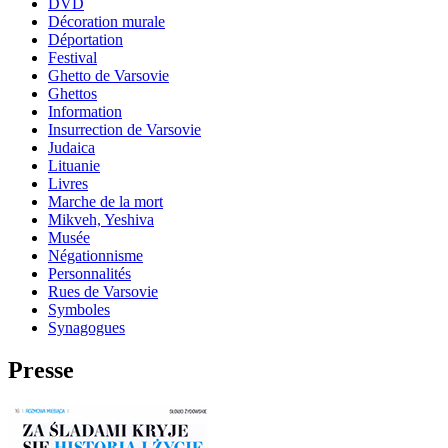
DVD
Décoration murale
Déportation
Festival
Ghetto de Varsovie
Ghettos
Information
Insurrection de Varsovie
Judaica
Lituanie
Livres
Marche de la mort
Mikveh, Yeshiva
Musée
Négationnisme
Personnalités
Rues de Varsovie
Symboles
Synagogues
Presse