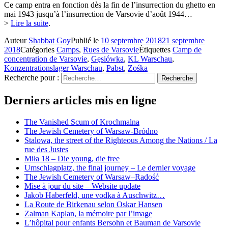
Ce camp entra en fonction dès la fin de l’insurrection du ghetto en
mai 1943 jusqu’à l’insurrection de Varsovie d’août 1944…
>
Lire la suite
.
Auteur
Shabbat Goy
Publié le
10 septembre 2018
21 septembre
2018
Catégories
Camps
,
Rues de Varsovie
Étiquettes
Camp de
concentration de Varsovie
,
Gęsiówka
,
KL Warschau
,
Konzentrationslager Warschau
,
Pabst
,
Zośka
Recherche pour :
Recherche
Derniers articles mis en ligne
The Vanished Scum of Krochmalna
The Jewish Cemetery of Warsaw-Bródno
Stalowa, the street of the Righteous Among the Nations / La
rue des Justes
Miła 18 – Die young, die free
Umschlagplatz, the final journey – Le dernier voyage
The Jewish Cemetery of Warsaw–Radość
Mise à jour du site – Website update
Jakob Haberfeld, une vodka à Auschwitz…
La Route de Birkenau selon Oskar Hansen
Zalman Kaplan, la mémoire par l’image
L’hôpital pour enfants Bersohn et Bauman de Varsovie