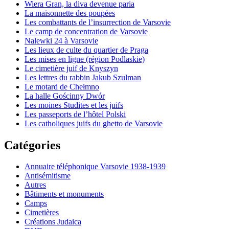
Wiera Gran, la diva devenue paria
La maisonnette des poupées
Les combattants de l’insurrection de Varsovie
Le camp de concentration de Varsovie
Nalewki 24 à Varsovie
Les lieux de culte du quartier de Praga
Les mises en ligne (région Podlaskie)
Le cimetière juif de Knyszyn
Les lettres du rabbin Jakub Szulman
Le motard de Chełmno
La halle Gościnny Dwór
Les moines Studites et les juifs
Les passeports de l’hôtel Polski
Les catholiques juifs du ghetto de Varsovie
Catégories
Annuaire téléphonique Varsovie 1938-1939
Antisémitisme
Autres
Bâtiments et monuments
Camps
Cimetières
Créations Judaica