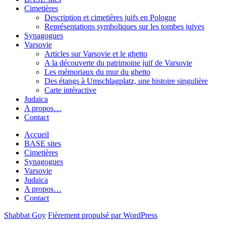
Cimetières
Description et cimetières juifs en Pologne
Représentations symboliques sur les tombes juives
Synagogues
Varsovie
Articles sur Varsovie et le ghetto
A la découverte du patrimoine juif de Varsovie
Les mémoriaux du mur du ghetto
Des étangs à Umschlagplatz, une histoire singulière
Carte intéractive
Judaica
A propos…
Contact
Accueil
BASE sites
Cimetières
Synagogues
Varsovie
Judaica
A propos…
Contact
Shabbat Goy
Fièrement propulsé par WordPress