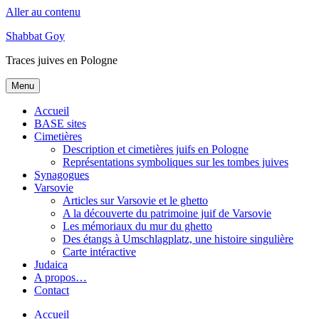
Aller au contenu
Shabbat Goy
Traces juives en Pologne
Menu
Accueil
BASE sites
Cimetières
Description et cimetières juifs en Pologne
Représentations symboliques sur les tombes juives
Synagogues
Varsovie
Articles sur Varsovie et le ghetto
A la découverte du patrimoine juif de Varsovie
Les mémoriaux du mur du ghetto
Des étangs à Umschlagplatz, une histoire singulière
Carte intéractive
Judaica
A propos…
Contact
Accueil