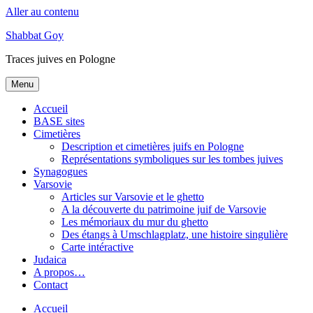
Aller au contenu
Shabbat Goy
Traces juives en Pologne
Menu
Accueil
BASE sites
Cimetières
Description et cimetières juifs en Pologne
Représentations symboliques sur les tombes juives
Synagogues
Varsovie
Articles sur Varsovie et le ghetto
A la découverte du patrimoine juif de Varsovie
Les mémoriaux du mur du ghetto
Des étangs à Umschlagplatz, une histoire singulière
Carte intéractive
Judaica
A propos…
Contact
Accueil