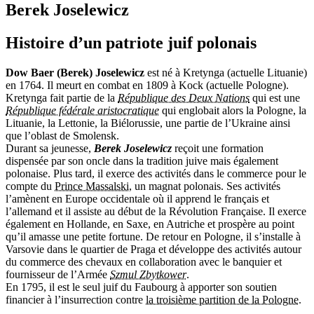
Berek Joselewicz
Histoire d’un patriote juif polonais
Dow Baer (Berek) Joselewicz
est né à Kretynga (actuelle Lituanie)
en 1764. Il meurt en combat en 1809 à Kock (actuelle Pologne).
Kretynga fait partie de la
République des Deux Nations
qui est une
République fédérale aristocratique
qui englobait alors la Pologne, la
Lituanie, la Lettonie, la Biélorussie, une partie de l’Ukraine ainsi
que l’oblast de Smolensk.
Durant sa jeunesse,
Berek Joselewicz
reçoit une formation
dispensée par son oncle dans la tradition juive mais également
polonaise. Plus tard, il exerce des activités dans le commerce pour le
compte du
Prince Massalski
, un magnat polonais. Ses activités
l’amènent en Europe occidentale où il apprend le français et
l’allemand et il assiste au début de la Révolution Française. Il exerce
également en Hollande, en Saxe, en Autriche et prospère au point
qu’il amasse une petite fortune. De retour en Pologne, il s’installe à
Varsovie dans le quartier de Praga et développe des activités autour
du commerce des chevaux en collaboration avec le banquier et
fournisseur de l’Armée
Szmul Zbytkower
.
En 1795, il est le seul juif du Faubourg à apporter son soutien
financier à l’insurrection contre
la troisième partition de la Pologne
.