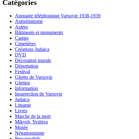
Catégories
Annuaire téléphonique Varsovie 1938-1939
Antisémitisme
Autres
Bâtiments et monuments
Camps
Cimetières
Créations Judaica
DVD
Décoration murale
Déportation
Festival
Ghetto de Varsovie
Ghettos
Information
Insurrection de Varsovie
Judaica
Lituanie
Livres
Marche de la mort
Mikveh, Yeshiva
Musée
Négationnisme
Personnalités