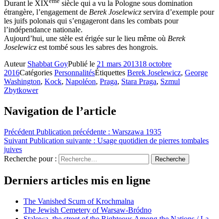
ème
Durant le XIX
siècle qui a vu la Pologne sous domination
étrangère, l’engagement de
Berek Joselewicz
servira d’exemple pour
les juifs polonais qui s’engageront dans les combats pour
l’indépendance nationale.
Aujourd’hui, une stèle est érigée sur le lieu même où
Berek
Joselewicz
est tombé sous les sabres des hongrois.
Auteur
Shabbat Goy
Publié le
21 mars 2013
18 octobre
2016
Catégories
Personnalités
Étiquettes
Berek Joselewicz
,
George
Washington
,
Kock
,
Napoléon
,
Praga
,
Stara Praga
,
Szmul
Zbytkower
Navigation de l’article
Précédent
Publication précédente :
Warszawa 1935
Suivant
Publication suivante :
Usage quotidien de pierres tombales
juives
Recherche pour :
Recherche
Derniers articles mis en ligne
The Vanished Scum of Krochmalna
The Jewish Cemetery of Warsaw-Bródno
Stalowa, the street of the Righteous Among the Nations / La