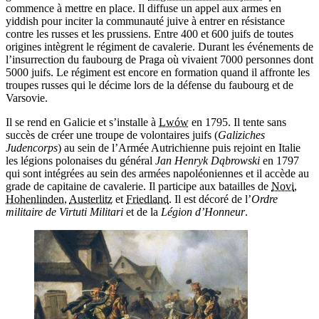
commence à mettre en place. Il diffuse un appel aux armes en
yiddish pour inciter la communauté juive à entrer en résistance
contre les russes et les prussiens. Entre 400 et 600 juifs de toutes
origines intègrent le régiment de cavalerie. Durant les événements de
l’insurrection du faubourg de Praga où vivaient 7000 personnes dont
5000 juifs. Le régiment est encore en formation quand il affronte les
troupes russes qui le décime lors de la défense du faubourg et de
Varsovie.
Il se rend en Galicie et s’installe à
Lwów
en 1795. Il tente sans
succès de créer une troupe de volontaires juifs (
Galiziches
Judencorps
) au sein de l’Armée Autrichienne puis rejoint en Italie
les légions polonaises du général
Jan Henryk Dąbrowski
en 1797
qui sont intégrées au sein des armées napoléoniennes et il accède au
grade de capitaine de cavalerie. Il participe aux batailles de
Novi
,
Hohenlinden
,
Austerlitz
et
Friedland
. Il est décoré de l’
Ordre
militaire de Virtuti Militari
et de la
Légion d’Honneur
.