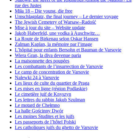
rue des Justes
Miła 18 – Die young, die free
Umschlagplatz, the final journey – Le dernier voyage
The Jewish Cemetery of Warsaw–Radość
Mise à jour du site – Website update
Jakob Haberfeld, une vodka à Auschwitz…
La Route de Birkenau selon Oskar Hansen
Zalman Kaplan, la mémoire par l’image
L’hôpital pour enfants Bersohn et Bauman de Varsovie
Wiera Gran, la diva devenue paria
La maisonnette des poupées
Les combattants de l’insurrection de Varsovie
Le camp de concentration de Varsovie
Nalewki 24 à Varsovie
Les lieux de culte du quartier de Praga
Les mises en ligne (région Podlaskie)
Le cimetière juif de Knyszyn
Les lettres du rabbin Jakub Szulman
Le motard de Chełmno
La halle Gościnny Dwór
Les moines Studites et les juifs
Les passeports de l’hôtel Polski
Les catholiques juifs du ghetto de Varsovie