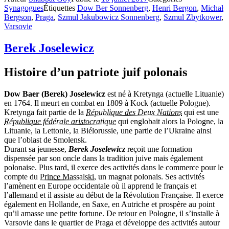
Synagogues
Étiquettes
Dow Ber Sonnenberg
,
Henri Bergon
,
Michał
Bergson
,
Praga
,
Szmul Jakubowicz Sonnenberg
,
Szmul Zbytkower
,
Varsovie
Berek Joselewicz
Histoire d’un patriote juif polonais
Dow Baer (Berek) Joselewicz
est né à Kretynga (actuelle Lituanie)
en 1764. Il meurt en combat en 1809 à Kock (actuelle Pologne).
Kretynga fait partie de la
République des Deux Nations
qui est une
République fédérale aristocratique
qui englobait alors la Pologne, la
Lituanie, la Lettonie, la Biélorussie, une partie de l’Ukraine ainsi
que l’oblast de Smolensk.
Durant sa jeunesse,
Berek Joselewicz
reçoit une formation
dispensée par son oncle dans la tradition juive mais également
polonaise. Plus tard, il exerce des activités dans le commerce pour le
compte du
Prince Massalski
, un magnat polonais. Ses activités
l’amènent en Europe occidentale où il apprend le français et
l’allemand et il assiste au début de la Révolution Française. Il exerce
également en Hollande, en Saxe, en Autriche et prospère au point
qu’il amasse une petite fortune. De retour en Pologne, il s’installe à
Varsovie dans le quartier de Praga et développe des activités autour