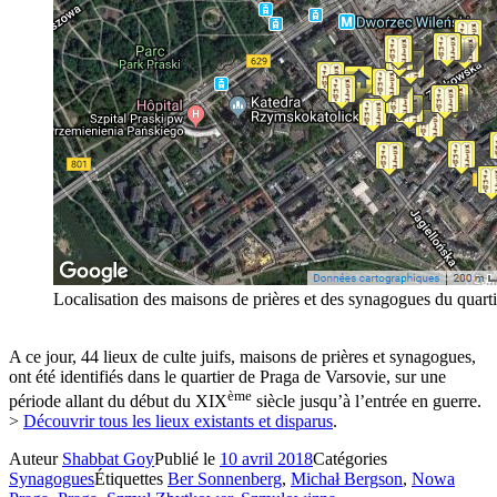
Localisation des maisons de prières et des synagogues du quart
A ce jour, 44 lieux de culte juifs, maisons de prières et synagogues,
ont été identifiés dans le quartier de Praga de Varsovie, sur une
ème
période allant du début du XIX
siècle jusqu’à l’entrée en guerre.
>
Découvrir tous les lieux existants et disparus
.
Auteur
Shabbat Goy
Publié le
10 avril 2018
Catégories
Synagogues
Étiquettes
Ber Sonnenberg
,
Michał Bergson
,
Nowa