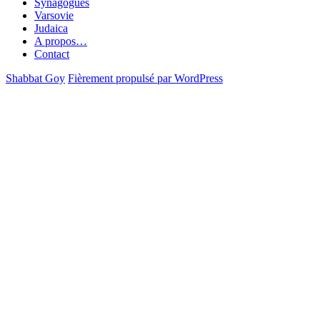
Synagogues
Varsovie
Judaica
A propos…
Contact
Shabbat Goy
Fièrement propulsé par WordPress