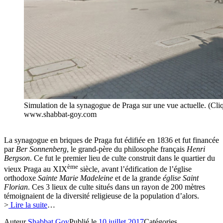
Simulation de la synagogue de Praga sur une vue actuelle. (C
www.shabbat-goy.com
La synagogue en briques de Praga fut édifiée en 1836 et fut financée
par
Ber Sonnenberg
, le grand-père du philosophe français
Henri
Bergson
. Ce fut le premier lieu de culte construit dans le quartier du
ème
vieux Praga au XIX
siècle, avant l’édification de l’église
orthodoxe
Sainte Marie Madeleine
et de la grande
église Saint
Florian
. Ces 3 lieux de culte situés dans un rayon de 200 mètres
témoignaient de la diversité religieuse de la population d’alors.
>
Lire la suite
…
Auteur
Shabbat Goy
Publié le
10 juillet 2017
Catégories