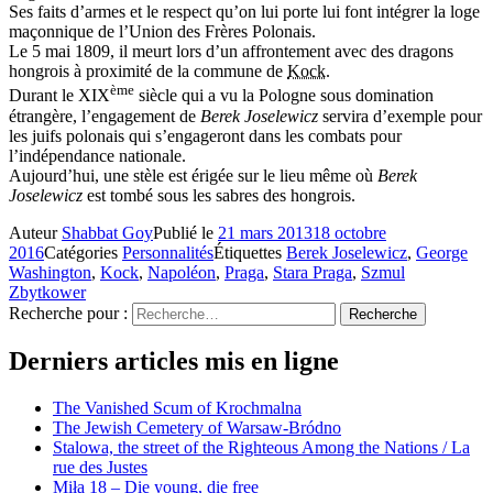
Ses faits d’armes et le respect qu’on lui porte lui font intégrer la loge
maçonnique de l’Union des Frères Polonais.
Le 5 mai 1809, il meurt lors d’un affrontement avec des dragons
hongrois à proximité de la commune de
Kock
.
ème
Durant le XIX
siècle qui a vu la Pologne sous domination
étrangère, l’engagement de
Berek Joselewicz
servira d’exemple pour
les juifs polonais qui s’engageront dans les combats pour
l’indépendance nationale.
Aujourd’hui, une stèle est érigée sur le lieu même où
Berek
Joselewicz
est tombé sous les sabres des hongrois.
Auteur
Shabbat Goy
Publié le
21 mars 2013
18 octobre
2016
Catégories
Personnalités
Étiquettes
Berek Joselewicz
,
George
Washington
,
Kock
,
Napoléon
,
Praga
,
Stara Praga
,
Szmul
Zbytkower
Recherche pour :
Recherche
Derniers articles mis en ligne
The Vanished Scum of Krochmalna
The Jewish Cemetery of Warsaw-Bródno
Stalowa, the street of the Righteous Among the Nations / La
rue des Justes
Miła 18 – Die young, die free