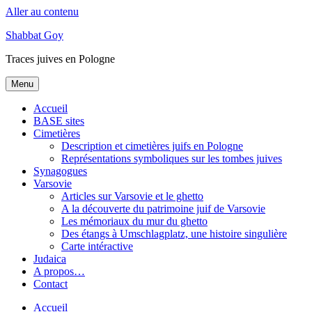
Aller au contenu
Shabbat Goy
Traces juives en Pologne
Menu
Accueil
BASE sites
Cimetières
Description et cimetières juifs en Pologne
Représentations symboliques sur les tombes juives
Synagogues
Varsovie
Articles sur Varsovie et le ghetto
A la découverte du patrimoine juif de Varsovie
Les mémoriaux du mur du ghetto
Des étangs à Umschlagplatz, une histoire singulière
Carte intéractive
Judaica
A propos…
Contact
Accueil