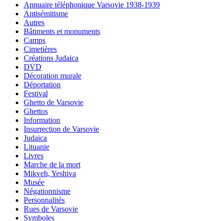
Annuaire téléphonique Varsovie 1938-1939
Antisémitisme
Autres
Bâtiments et monuments
Camps
Cimetières
Créations Judaica
DVD
Décoration murale
Déportation
Festival
Ghetto de Varsovie
Ghettos
Information
Insurrection de Varsovie
Judaica
Lituanie
Livres
Marche de la mort
Mikveh, Yeshiva
Musée
Négationnisme
Personnalités
Rues de Varsovie
Symboles