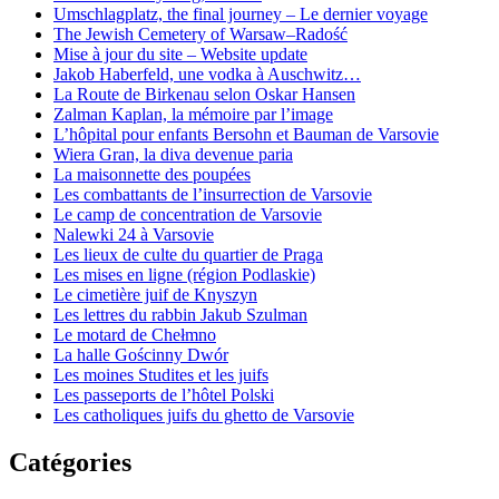
Umschlagplatz, the final journey – Le dernier voyage
The Jewish Cemetery of Warsaw–Radość
Mise à jour du site – Website update
Jakob Haberfeld, une vodka à Auschwitz…
La Route de Birkenau selon Oskar Hansen
Zalman Kaplan, la mémoire par l’image
L’hôpital pour enfants Bersohn et Bauman de Varsovie
Wiera Gran, la diva devenue paria
La maisonnette des poupées
Les combattants de l’insurrection de Varsovie
Le camp de concentration de Varsovie
Nalewki 24 à Varsovie
Les lieux de culte du quartier de Praga
Les mises en ligne (région Podlaskie)
Le cimetière juif de Knyszyn
Les lettres du rabbin Jakub Szulman
Le motard de Chełmno
La halle Gościnny Dwór
Les moines Studites et les juifs
Les passeports de l’hôtel Polski
Les catholiques juifs du ghetto de Varsovie
Catégories