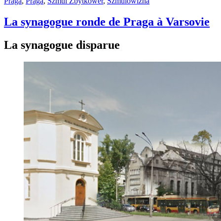
Praga
,
Praga
,
Szmul Zbytkower
,
Szmulowizna
La synagogue ronde de Praga à Varsovie
La synagogue disparue