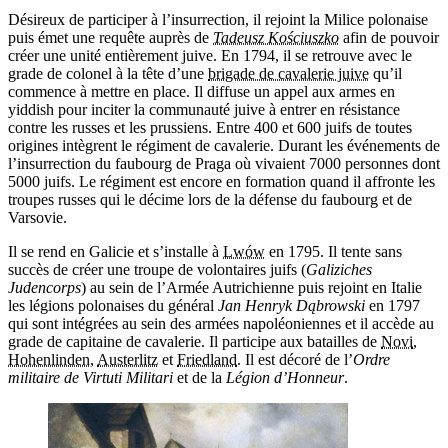
Désireux de participer à l’insurrection, il rejoint la Milice polonaise
puis émet une requête auprès de
Tadeusz Kościuszko
afin de pouvoir
créer une unité entièrement juive. En 1794, il se retrouve avec le
grade de colonel à la tête d’une
brigade de cavalerie juive
qu’il
commence à mettre en place. Il diffuse un appel aux armes en
yiddish pour inciter la communauté juive à entrer en résistance
contre les russes et les prussiens. Entre 400 et 600 juifs de toutes
origines intègrent le régiment de cavalerie. Durant les événements de
l’insurrection du faubourg de Praga où vivaient 7000 personnes dont
5000 juifs. Le régiment est encore en formation quand il affronte les
troupes russes qui le décime lors de la défense du faubourg et de
Varsovie.
Il se rend en Galicie et s’installe à
Lwów
en 1795. Il tente sans
succès de créer une troupe de volontaires juifs (
Galiziches
Judencorps
) au sein de l’Armée Autrichienne puis rejoint en Italie
les légions polonaises du général
Jan Henryk Dąbrowski
en 1797
qui sont intégrées au sein des armées napoléoniennes et il accède au
grade de capitaine de cavalerie. Il participe aux batailles de
Novi
,
Hohenlinden
,
Austerlitz
et
Friedland
. Il est décoré de l’
Ordre
militaire de Virtuti Militari
et de la
Légion d’Honneur
.