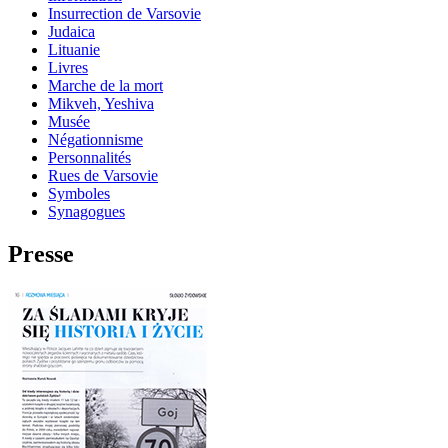
Insurrection de Varsovie
Judaica
Lituanie
Livres
Marche de la mort
Mikveh, Yeshiva
Musée
Négationnisme
Personnalités
Rues de Varsovie
Symboles
Synagogues
Presse