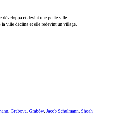
e développa et devint une petite ville.
a ville déclina et elle redevint un village.
mann
,
Grabova
,
Grabów
,
Jacob Schulmann
,
Shoah