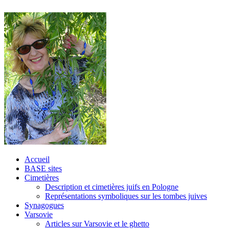
Accueil
BASE sites
Cimetières
Description et cimetières juifs en Pologne
Représentations symboliques sur les tombes juives
Synagogues
Varsovie
Articles sur Varsovie et le ghetto