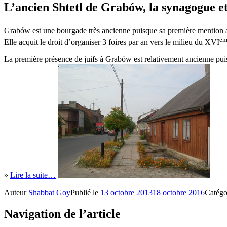
L’ancien Shtetl de Grabów, la synagogue et 
Grabów est une bourgade très ancienne puisque sa première mention a
èm
Elle acquit le droit d’organiser 3 foires par an vers le milieu du XVI
La première présence de juifs à Grabów est relativement ancienne pui
»
Lire la suite…
Auteur
Shabbat Goy
Publié le
13 octobre 2013
18 octobre 2016
Catégo
Navigation de l’article