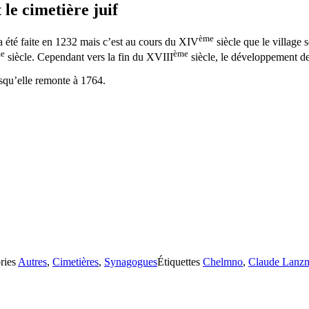
le cimetière juif
ème
 été faite en 1232 mais c’est au cours du XIV
siècle que le village s
e
ème
siècle. Cependant vers la fin du XVIII
siècle, le développement de l
squ’elle remonte à 1764.
ries
Autres
,
Cimetières
,
Synagogues
Étiquettes
Chelmno
,
Claude Lanz