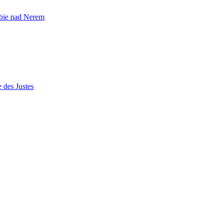
ąbie nad Nerem
 des Justes