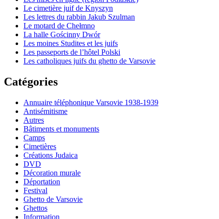
Le cimetière juif de Knyszyn
Les lettres du rabbin Jakub Szulman
Le motard de Chełmno
La halle Gościnny Dwór
Les moines Studites et les juifs
Les passeports de l’hôtel Polski
Les catholiques juifs du ghetto de Varsovie
Catégories
Annuaire téléphonique Varsovie 1938-1939
Antisémitisme
Autres
Bâtiments et monuments
Camps
Cimetières
Créations Judaica
DVD
Décoration murale
Déportation
Festival
Ghetto de Varsovie
Ghettos
Information