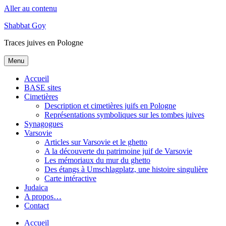
Aller au contenu
Shabbat Goy
Traces juives en Pologne
Menu
Accueil
BASE sites
Cimetières
Description et cimetières juifs en Pologne
Représentations symboliques sur les tombes juives
Synagogues
Varsovie
Articles sur Varsovie et le ghetto
A la découverte du patrimoine juif de Varsovie
Les mémoriaux du mur du ghetto
Des étangs à Umschlagplatz, une histoire singulière
Carte intéractive
Judaica
A propos…
Contact
Accueil