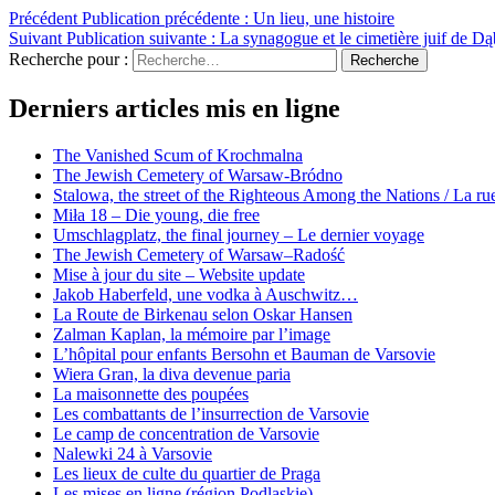
Précédent
Publication précédente :
Un lieu, une histoire
Suivant
Publication suivante :
La synagogue et le cimetière juif de D
Recherche pour :
Recherche
Derniers articles mis en ligne
The Vanished Scum of Krochmalna
The Jewish Cemetery of Warsaw-Bródno
Stalowa, the street of the Righteous Among the Nations / La rue
Miła 18 – Die young, die free
Umschlagplatz, the final journey – Le dernier voyage
The Jewish Cemetery of Warsaw–Radość
Mise à jour du site – Website update
Jakob Haberfeld, une vodka à Auschwitz…
La Route de Birkenau selon Oskar Hansen
Zalman Kaplan, la mémoire par l’image
L’hôpital pour enfants Bersohn et Bauman de Varsovie
Wiera Gran, la diva devenue paria
La maisonnette des poupées
Les combattants de l’insurrection de Varsovie
Le camp de concentration de Varsovie
Nalewki 24 à Varsovie
Les lieux de culte du quartier de Praga
Les mises en ligne (région Podlaskie)