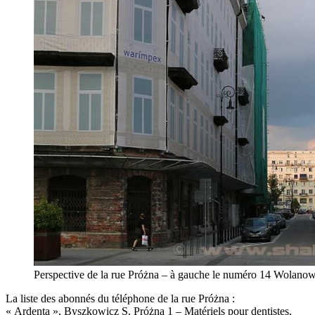
Perspective de la rue Próżna – à gauche le numéro 14 Wolanows
La liste des abonnés du téléphone de la rue Próżna :
« Ardenta », Byszkowicz S. Próżna 1 – Matériels pour dentistes,