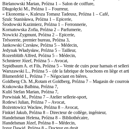
Bielanowski Marian, Próżna 1 – Salon de coiffure,
Długolęcki M., Próżna 1 – Fourreur,
« Ekonomia », Kulesza Tomasz Tadeusz, Próżna 1 – Café,
Szulc Stanisława, Próżna 1 – Epicerie,
Środowski Kazimierz, Próżna 1 – Ferronnerie,
Kornatowska Zofia, Próżna 2 – Parfumerie,
Nowicki Zygmunt, Próżna 2 – Epicerie,
Trésorerie, premier bureau, Próżna 3,
Jankowski Czesław, Próżna 5 – Médecin,
Jedynak Władysław, Próżna 5 – Tailleur,
Rozenblüth Alfred, Próżna 5 – Médecin,
Schmierer Józef, Próżna 5 – Avocat,
Szpidbaum A. et Fils, Próżna 5 – Vente de cuirs pour harnais et selleri
Warszawski L., Próżna 5 – (de la fabrique de bouchons en liège et art
Blumenfeld I., Próżna 7 – Négociant en bières,
Goldberg Ch. M.,Rotam et Goldberg, Próżna 7 – Magasin de courroie
Krakowska Balbina, Próżna 7,
Kuliś Stefan Marian, Próżna 7,
Porwisiak M., Próżna 7 – Atelier sellerie-sport,
Rotlewi Julian, Próżna 7 – Avocat,
Bożentowicz Wacław, Próżna 8 – Avocat,
Finkiel Jakub, Próżna 8 – Directeur de collège, ingénieur,
Handelsman Helena, Próżna 8 – Bibliothécaire,
Handelsman Józef, Próżna 8 – Médecin,
Izgur Dawid, Próżna 8 – Docteur en droit,