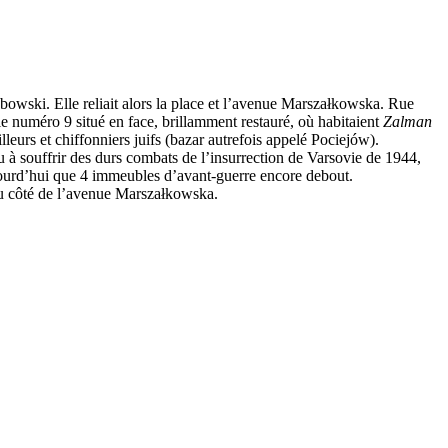
zybowski. Elle reliait alors la place et l’avenue Marszałkowska. Rue
e numéro 9 situé en face, brillamment restauré, où habitaient
Zalman
leurs et chiffonniers juifs (bazar autrefois appelé Pociejów).
 à souffrir des durs combats de l’insurrection de Varsovie de 1944,
ujourd’hui que 4 immeubles d’avant-guerre encore debout.
du côté de l’avenue Marszałkowska.