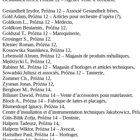
Gesundhelt Izydor, Próżna 12 – Associé Gesundhelt frères,
Gold Adam, Próżna 12 – Articles pour orchestre d’opéra (?),
Goldkorn L., Próżna 12 – Médecin,
Goldkorn Beniamin., Próżna 12,
Goldszal T., Próżna 12 – Maroquinerie,
Grosinger S., Próżna 12,
Kleniec Roman, Próżna 12,
Kossowska Stanisława, Próżna 12,
Lebensold Abram, Próżna 12 – Magasin de produits métalliques,
Mędrzycki I., Próżna 12,
Rabiner M., Próżna 12 – Magasin d’horloges et articles techniques,
Sowadski Juliusz et associés, Próżna 12 – Tannerie,
Zommer Ch., Próżna 12,
Zysman Jonas, Próżna 12,
Berghoer M., Próżna 14,
Billauer Dawid, Próżna 14 – Vente d’accessoires pour matelassier,
Bloch A., Próżna 14 – Fabrique de lattes et placages,
Blumenkopf Ignacy, Próżna 14,
Centre d’installation et d’instrumentation techniques Jakubowicz, Pr
Gitis-Bilik Zofja, Próżna 14 – Dentiste,
Halpern Tadeusz, Próżna 14,
Halpern Wiktor, Próżna 14 – Avocat,
Hartsilber Paul, Próżna 14 – Horloger,