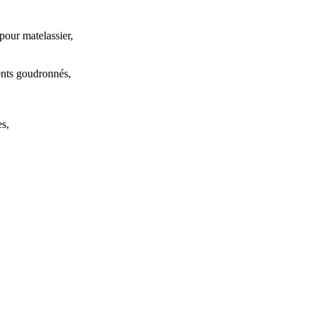
pour matelassier,
ents goudronnés,
es,