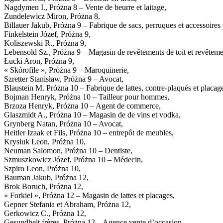
Nagdymen I., Próżna 8 – Vente de beurre et laitage,
Zundelewicz Miron, Próżna 8,
Billauer Jakub, Próżna 9 – Fabrique de sacs, perruques et accessoires 
Finkelstein Józef, Próżna 9,
Koliszewski R., Próżna 9,
Lebensold Sz., Próżna 9 – Magasin de revêtements de toit et revêtem
Łucki Aron, Próżna 9,
« Skórofile », Próżna 9 – Maroquinerie,
Szretter Stanisław, Próżna 9 – Avocat,
Blaustein M. Próżna 10 – Fabrique de lattes, contre-plaqués et placag
Bojman Henryk, Próżna 10 – Tailleur pour hommes,
Brzoza Henryk, Próżna 10 – Agent de commerce,
Glaszmidt A., Próżna 10 – Magasin de de vins et vodka,
Grynberg Natan, Próżna 10 – Avocat,
Heitler Izaak et Fils, Próżna 10 – entrepôt de meubles,
Krysiuk Leon, Próżna 10,
Neuman Salomon, Próżna 10 – Dentiste,
Szmuszkowicz Józef, Próżna 10 – Médecin,
Szpiro Leon, Próżna 10,
Bauman Jakub, Próżna 12,
Brok Boruch, Próżna 12,
« Forkiel », Próżna 12 – Magasin de lattes et placages,
Gepner Stefania et Abraham, Próżna 12,
Gerkowicz C., Próżna 12,
Gesundhelt frères, Próżna 12 – Agence vente d’occasion,