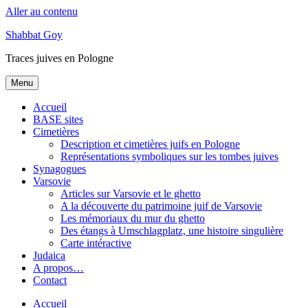
Aller au contenu
Shabbat Goy
Traces juives en Pologne
Menu
Accueil
BASE sites
Cimetières
Description et cimetières juifs en Pologne
Représentations symboliques sur les tombes juives
Synagogues
Varsovie
Articles sur Varsovie et le ghetto
A la découverte du patrimoine juif de Varsovie
Les mémoriaux du mur du ghetto
Des étangs à Umschlagplatz, une histoire singulière
Carte intéractive
Judaica
A propos…
Contact
Accueil