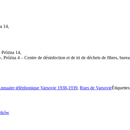
a 14,
s, Próżna 14,
żna 4 – Centre de désinfection et de tri de déchets de fibres, bureau
nnuaire téléphonique Varsovie 1938-1939
,
Rues de Varsovie
Étiquette
szków