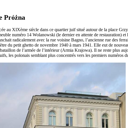
ue Próżna
ercée au XIXème siècle dans ce quartier juif situé autour de la place Gr
uble numéro 14 Wolanowski (le dernier en attente de restauration) et l
nchait radicalement avec la rue voisine Bagno, l’ancienne rue des ferrail
ètre du petit ghetto de novembre 1940 à mars 1941. Elle eut de nouveau
bataillon de l’armée de l’intérieur (Armia Krajowa). Il ne reste plus a
uifs, les polonais semblant plus concentrés vers les premiers numéros 