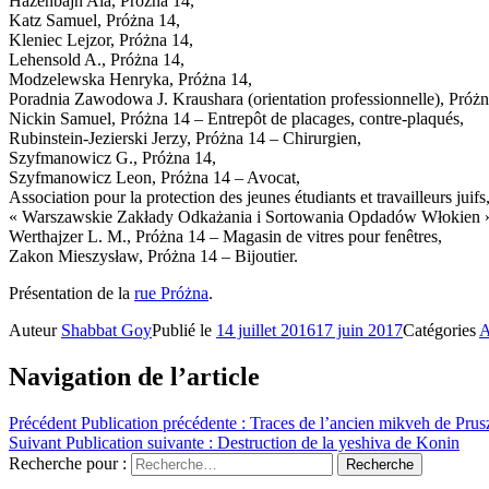
Hazenbajn Ala, Próżna 14,
Katz Samuel, Próżna 14,
Kleniec Lejzor, Próżna 14,
Lehensold A., Próżna 14,
Modzelewska Henryka, Próżna 14,
Poradnia Zawodowa J. Kraushara (orientation professionnelle), Próżn
Nickin Samuel, Próżna 14 – Entrepôt de placages, contre-plaqués,
Rubinstein-Jezierski Jerzy, Próżna 14 – Chirurgien,
Szyfmanowicz G., Próżna 14,
Szyfmanowicz Leon, Próżna 14 – Avocat,
Association pour la protection des jeunes étudiants et travailleurs juif
« Warszawskie Zakłady Odkażania i Sortowania Opdadów Włokien », Pró
Werthajzer L. M., Próżna 14 – Magasin de vitres pour fenêtres,
Zakon Mieszysław, Próżna 14 – Bijoutier.
Présentation de la
rue Próżna
.
Auteur
Shabbat Goy
Publié le
14 juillet 2016
17 juin 2017
Catégories
A
Navigation de l’article
Précédent
Publication précédente :
Traces de l’ancien mikveh de Pru
Suivant
Publication suivante :
Destruction de la yeshiva de Konin
Recherche pour :
Recherche