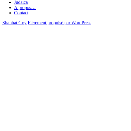
Judaica
A propos…
Contact
Shabbat Goy
Fièrement propulsé par WordPress