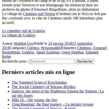
rabbin de l’existence du camp et de ce qu’il s’y passait. Il partit
ensuite pour Varsovie et son témoignage fut retranscrit dans les
archives du ghetto d’
Emanuel Ringelblum
, alors en élaboration.
Le village de
Chełmno nad Nerem
(Chelmno sur le Ner) ne doit pas
être confondu avec la ville de Chełmno située 180 kilomètres plus
au nord.
Le cimetière juif de Grabów
Le village de Grabów
Auteur
Shabbat Goy
Publié le
24 janvier 2018
21 septembre
2018
Catégories
Ghettos
,
Personnalités
Étiquettes
Chełmno
,
Emanuel
Ringelblum
,
Grabów
,
Jakub Szulman
,
Oneg Shabbat
,
Szlamek
Bejler
Recherche pour :
Recherche
Derniers articles mis en ligne
The Vanished Scum of Krochmalna
The Jewish Cemetery of Warsaw-Bródno
Stalowa, the street of the Righteous Among the Nations / La
rue des Justes
Miła 18 – Die young, die free
Umschlagplatz, the final journey – Le dernier voyage
The Jewish Cemetery of Warsaw–Radość