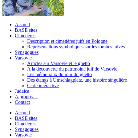
Accueil
BASE sites
Cimetières
Description et cimetières juifs en Pologne
Représentations symboliques sur les tombes juives
Synagogues
Varsovie
Articles sur Varsovie et le ghetto
A la découverte du patrimoine juif de Varsovie
Les mémoriaux du mur du ghetto
Des étangs à Umschlagplatz, une histoire singulière
Carte intéractive
Judaica
A propos…
Contact
Accueil
BASE sites
Cimetières
Synagogues
Varsovie