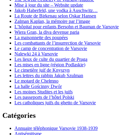
Mise à jour du site – Website update
Jakob Haberfeld, une vodka à Auschwitz…
La Route de Birkenau selon Oskar Hansen
Zalman Kaplan, la mémoire par l’image
L’hôpital pour enfants Bersohn et Bauman de Varsovie
Wiera Gran, la diva devenue paria
La maisonnette des poupées
Les combattants de l’insurrection de Varsovie
Le camp de concentration de Varsovie
Nalewki 24 à Varsovie
Les lieux de culte du quartier de Praga
Les mises en ligne (région Podlaskie)
Le cimetière juif de Knyszyn
Les lettres du rabbin Jakub Szulman
Le motard de Chełmno
La halle Gościnny Dwór
Les moines Studites et les juifs
Les passeports de l’hôtel Polski
Les catholiques juifs du ghetto de Varsovie
Catégories
Annuaire téléphonique Varsovie 1938-1939
Antisémitisme