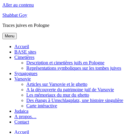
Aller au contenu
Shabbat Goy
Traces juives en Pologne
Menu
Accueil
BASE sites
Cimetières
Description et cimetières juifs en Pologne
Représentations symboliques sur les tombes juives
Synagogues
Varsovie
Articles sur Varsovie et le ghetto
A la découverte du patrimoine juif de Varsovie
Les mémoriaux du mur du ghetto
Des étangs à Umschlagplatz, une histoire singulière
Carte intéractive
Judaica
A propos…
Contact
Accueil