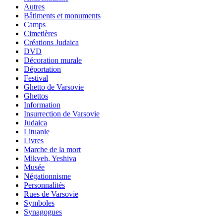
Autres
Bâtiments et monuments
Camps
Cimetières
Créations Judaica
DVD
Décoration murale
Déportation
Festival
Ghetto de Varsovie
Ghettos
Information
Insurrection de Varsovie
Judaica
Lituanie
Livres
Marche de la mort
Mikveh, Yeshiva
Musée
Négationnisme
Personnalités
Rues de Varsovie
Symboles
Synagogues