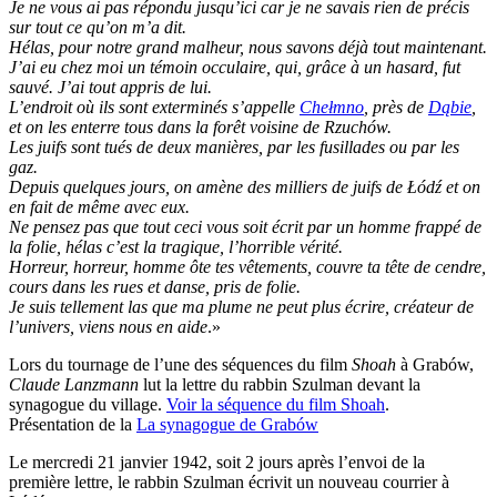
Je ne vous ai pas répondu jusqu’ici car je ne savais rien de précis
sur tout ce qu’on m’a dit.
Hélas, pour notre grand malheur, nous savons déjà tout maintenant.
J’ai eu chez moi un témoin occulaire, qui, grâce à un hasard, fut
sauvé. J’ai tout appris de lui.
L’endroit où ils sont exterminés s’appelle
Chełmno
, près de
Dąbie
,
et on les enterre tous dans la forêt voisine de Rzuchów.
Les juifs sont tués de deux manières, par les fusillades ou par les
gaz.
Depuis quelques jours, on amène des milliers de juifs de Łódź et on
en fait de même avec eux.
Ne pensez pas que tout ceci vous soit écrit par un homme frappé de
la folie, hélas c’est la tragique, l’horrible vérité.
Horreur, horreur, homme ôte tes vêtements, couvre ta tête de cendre,
cours dans les rues et danse, pris de folie.
Je suis tellement las que ma plume ne peut plus écrire, créateur de
l’univers, viens nous en aide
.»
Lors du tournage de l’une des séquences du film
Shoah
à Grabów,
Claude Lanzmann
lut la lettre du rabbin Szulman devant la
synagogue du village.
Voir la séquence du film Shoah
.
Présentation de la
La synagogue de Grabów
Le mercredi 21 janvier 1942, soit 2 jours après l’envoi de la
première lettre, le rabbin Szulman écrivit un nouveau courrier à