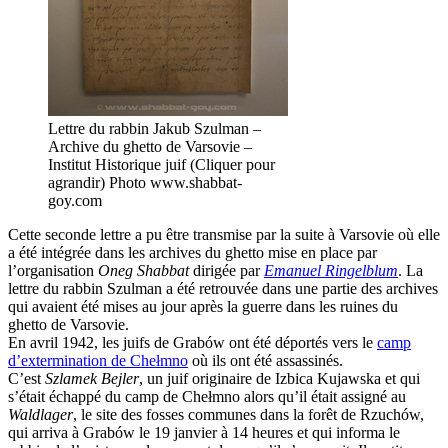
Lettre du rabbin Jakub Szulman –
Archive du ghetto de Varsovie –
Institut Historique juif (Cliquer pour
agrandir) Photo www.shabbat-
goy.com
Cette seconde lettre a pu être transmise par la suite à Varsovie où elle
a été intégrée dans les archives du ghetto mise en place par
l’organisation
Oneg Shabbat
dirigée par
Emanuel Ringelblum
. La
lettre du rabbin Szulman a été retrouvée dans une partie des archives
qui avaient été mises au jour après la guerre dans les ruines du
ghetto de Varsovie.
En avril 1942, les juifs de Grabów ont été déportés vers le
camp
d’extermination de Chełmno
où ils ont été assassinés.
C’est
Szlamek Bejler
, un juif originaire de Izbica Kujawska et qui
s’était échappé du camp de Chełmno alors qu’il était assigné au
Waldlager
, le site des fosses communes dans la forêt de Rzuchów,
qui arriva à Grabów le 19 janvier à 14 heures et qui informa le