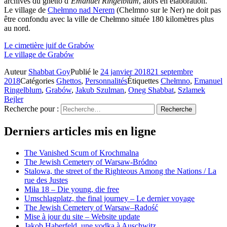
archives du ghetto d’
Emanuel Ringelblum
, alors en élaboration.
Le village de
Chełmno nad Nerem
(Chelmno sur le Ner) ne doit pas
être confondu avec la ville de Chełmno située 180 kilomètres plus
au nord.
Le cimetière juif de Grabów
Le village de Grabów
Auteur
Shabbat Goy
Publié le
24 janvier 2018
21 septembre
2018
Catégories
Ghettos
,
Personnalités
Étiquettes
Chełmno
,
Emanuel
Ringelblum
,
Grabów
,
Jakub Szulman
,
Oneg Shabbat
,
Szlamek
Bejler
Recherche pour :
Recherche
Derniers articles mis en ligne
The Vanished Scum of Krochmalna
The Jewish Cemetery of Warsaw-Bródno
Stalowa, the street of the Righteous Among the Nations / La
rue des Justes
Miła 18 – Die young, die free
Umschlagplatz, the final journey – Le dernier voyage
The Jewish Cemetery of Warsaw–Radość
Mise à jour du site – Website update
Jakob Haberfeld, une vodka à Auschwitz…