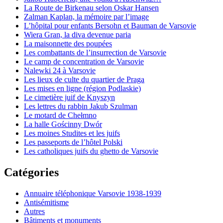
La Route de Birkenau selon Oskar Hansen
Zalman Kaplan, la mémoire par l’image
L’hôpital pour enfants Bersohn et Bauman de Varsovie
Wiera Gran, la diva devenue paria
La maisonnette des poupées
Les combattants de l’insurrection de Varsovie
Le camp de concentration de Varsovie
Nalewki 24 à Varsovie
Les lieux de culte du quartier de Praga
Les mises en ligne (région Podlaskie)
Le cimetière juif de Knyszyn
Les lettres du rabbin Jakub Szulman
Le motard de Chełmno
La halle Gościnny Dwór
Les moines Studites et les juifs
Les passeports de l’hôtel Polski
Les catholiques juifs du ghetto de Varsovie
Catégories
Annuaire téléphonique Varsovie 1938-1939
Antisémitisme
Autres
Bâtiments et monuments