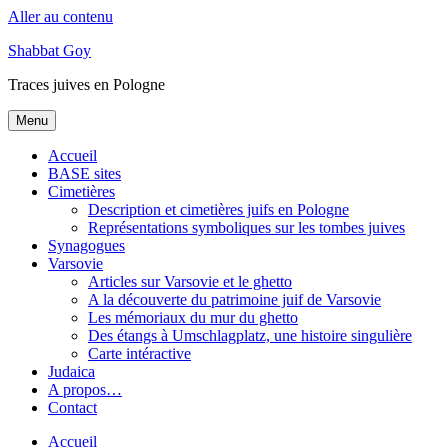
Aller au contenu
Shabbat Goy
Traces juives en Pologne
Menu
Accueil
BASE sites
Cimetières
Description et cimetières juifs en Pologne
Représentations symboliques sur les tombes juives
Synagogues
Varsovie
Articles sur Varsovie et le ghetto
A la découverte du patrimoine juif de Varsovie
Les mémoriaux du mur du ghetto
Des étangs à Umschlagplatz, une histoire singulière
Carte intéractive
Judaica
A propos…
Contact
Accueil