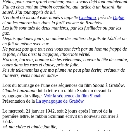
Hélas, pour notre grand malheur, nous savons déjà tout maintenant.
J’ai eu chez moi un témoin occulaire, qui, grâce à un hasard, fut
sauvé. J’ai tout appris de lui.
L’endroit où ils sont exterminés s’appelle
Chełmno
, près de
Dąbie
,
et on les enterre tous dans la forêt voisine de Rzuchów.
Les juifs sont tués de deux manières, par les fusillades ou par les
gaz.
Depuis quelques jours, on amène des milliers de juifs de Łódź et on
en fait de même avec eux.
Ne pensez pas que tout ceci vous soit écrit par un homme frappé de
la folie, hélas c’est la tragique, l’horrible vérité.
Horreur, horreur, homme ôte tes vêtements, couvre ta tête de cendre,
cours dans les rues et danse, pris de folie.
Je suis tellement las que ma plume ne peut plus écrire, créateur de
l’univers, viens nous en aide
.»
Lors du tournage de l’une des séquences du film
Shoah
à Grabów,
Claude Lanzmann
lut la lettre du rabbin Szulman devant la
synagogue du village.
Voir la séquence du film Shoah
.
Présentation de la
La synagogue de Grabów
Le mercredi 21 janvier 1942, soit 2 jours après l’envoi de la
première lettre, le rabbin Szulman écrivit un nouveau courrier à
Łódź.
«
A ma chère et aimée famille,