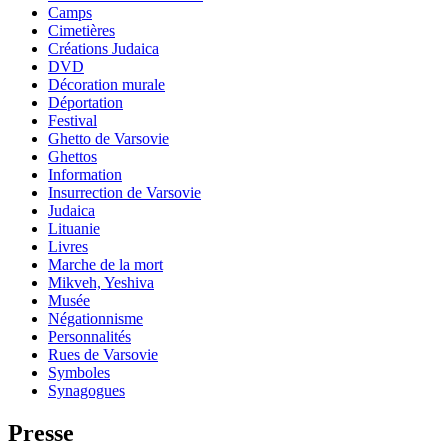
Camps
Cimetières
Créations Judaica
DVD
Décoration murale
Déportation
Festival
Ghetto de Varsovie
Ghettos
Information
Insurrection de Varsovie
Judaica
Lituanie
Livres
Marche de la mort
Mikveh, Yeshiva
Musée
Négationnisme
Personnalités
Rues de Varsovie
Symboles
Synagogues
Presse