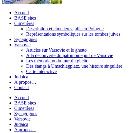
Accueil
BASE sites
Cimetières
Description et cimetières juifs en Pologne
Représentations symboliques sur les tombes juives
Synagogues
Varsovie
Articles sur Varsovie et le ghetto
A la découverte du patrimoine juif de Varsovie
Les mémoriaux du mur du ghetto
Des étangs à Umschlagplatz, une histoire singulière
Carte intéractive
Judaica
A propos…
Contact
Accueil
BASE sites
Cimetières
Synagogues
Varsovie
Judaica
A propos…