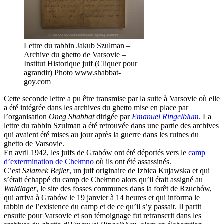
Lettre du rabbin Jakub Szulman –
Archive du ghetto de Varsovie –
Institut Historique juif (Cliquer pour
agrandir) Photo www.shabbat-
goy.com
Cette seconde lettre a pu être transmise par la suite à Varsovie où elle
a été intégrée dans les archives du ghetto mise en place par
l’organisation
Oneg Shabbat
dirigée par
Emanuel Ringelblum
. La
lettre du rabbin Szulman a été retrouvée dans une partie des archives
qui avaient été mises au jour après la guerre dans les ruines du
ghetto de Varsovie.
En avril 1942, les juifs de Grabów ont été déportés vers le
camp
d’extermination de Chełmno
où ils ont été assassinés.
C’est
Szlamek Bejler
, un juif originaire de Izbica Kujawska et qui
s’était échappé du camp de Chełmno alors qu’il était assigné au
Waldlager
, le site des fosses communes dans la forêt de Rzuchów,
qui arriva à Grabów le 19 janvier à 14 heures et qui informa le
rabbin de l’existence du camp et de ce qu’il s’y passait. Il partit
ensuite pour Varsovie et son témoignage fut retranscrit dans les