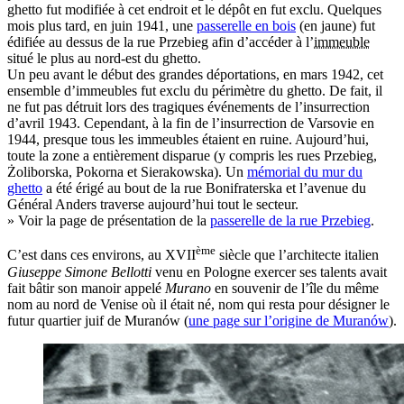
ghetto fut modifiée à cet endroit et le dépôt en fut exclu. Quelques
mois plus tard, en juin 1941, une
passerelle en bois
(en jaune) fut
édifiée au dessus de la rue Przebieg afin d’accéder à l’
immeuble
situé le plus au nord-est du ghetto.
Un peu avant le début des grandes déportations, en mars 1942, cet
ensemble d’immeubles fut exclu du périmètre du ghetto. De fait, il
ne fut pas détruit lors des tragiques événements de l’insurrection
d’avril 1943. Cependant, à la fin de l’insurrection de Varsovie en
1944, presque tous les immeubles étaient en ruine. Aujourd’hui,
toute la zone a entièrement disparue (y compris les rues Przebieg,
Żoliborska, Pokorna et Sierakowska). Un
mémorial du mur du
ghetto
a été érigé au bout de la rue Bonifraterska et l’avenue du
Général Anders traverse aujourd’hui tout le secteur.
» Voir la page de présentation de la
passerelle de la rue Przebieg
.
ème
C’est dans ces environs, au XVII
siècle que l’architecte italien
Giuseppe Simone Bellotti
venu en Pologne exercer ses talents avait
fait bâtir son manoir appelé
Murano
en souvenir de l’île du même
nom au nord de Venise où il était né, nom qui resta pour désigner le
futur quartier juif de Muranów (
une page sur l’origine de Muranów
).