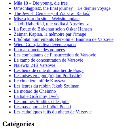
Miła 18 – Die young, die free
Umschlagplatz, the final journey – Le dernier voyage
The Jewish Cemetery of Warsaw–Radość
Mise à jour du site – Website update
Jakob Haberfeld, une vodka à Auschwitz…
La Route de Birkenau selon Oskar Hansen
Zalman Kaplan, la mémoire par l’image
L’hôpital pour enfants Bersohn et Bauman de Varsovie
Wiera Gran, la diva devenue paria
La maisonnette des poupées
Les combattants de l’insurrection de Varsovie
Le camp de concentration de Varsovie
Nalewki 24 à Varsovie
Les lieux de culte du quartier de Praga
Les mises en ligne (région Podlaskie)
Le cimetière juif de Knyszyn
Les lettres du rabbin Jakub Szulman
Le motard de Chełmno
La halle Gościnny Dwór
Les moines Studites et les juifs
Les passeports de l’hôtel Polski
Les catholiques juifs du ghetto de Varsovie
Catégories