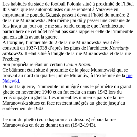
Les habitués du stade de football Polonia situé à proximité de l’hôtel
Ibis ainsi que les automobilistes qui se rendent à Varsovie en
empruntant le
pont de Gdańsk
passent devant l’hôtel du numéro 2
de la rue Muranowska. Moi même j’ai dû y passer une centaine de
fois jusqu’au jour où je me suis rendu compte que l’architecture
particulière de cet hôtel n’était pas sans rappeler celle de l’immeuble
qui existait là avant la guerre.
A l’origine, l’immeuble du 2 de la rue Muranowska avait été
construit en 1937-1938 d’après les plans de l’architecte
Konstanty
Srokowski
. Il était situé à l’angle de la rue Muranowska et de la rue
Przebieg.
Son propriétaire était un certain
Chaim Rozen
.
Ce bâtiment était situé à proximité de la place Muranowski qui se
trouvait au nord du quartier juif de Muranów, à l’extrémité de la
rue
Nalewki
.
Durant la guerre, l’immeuble fut intégré dans le périmètre du grand
ghetto en novembre 1940 et en fut exclu en mars 1942 lors du
redécoupage du ghetto. Les immeubles numéros pairs de la rue
Muranowska situés en face restèrent intégrés au ghetto jusqu’au
soulèvement de 1943.
.
Le mur du ghetto (voir diaporama ci-dessous) sépara la rue
Muranowska en deux durant un an (1942-1943).