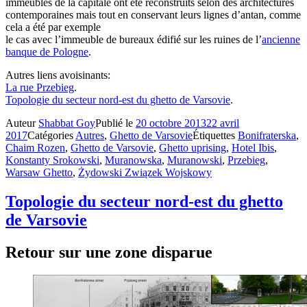
immeubles de la capitale ont été reconstruits selon des architectures
contemporaines mais tout en conservant leurs lignes d’antan, comme
cela a été par exemple
le cas avec l’immeuble de bureaux édifié sur les ruines de l’
ancienne
banque de Pologne
.
Autres liens avoisinants:
La rue Przebieg
.
Topologie du secteur nord-est du ghetto de Varsovie
.
Auteur
Shabbat Goy
Publié le
20 octobre 2013
22 avril
2017
Catégories
Autres
,
Ghetto de Varsovie
Étiquettes
Bonifraterska
,
Chaim Rozen
,
Ghetto de Varsovie
,
Ghetto uprising
,
Hotel Ibis
,
Konstanty Srokowski
,
Muranowska
,
Muranowski
,
Przebieg
,
Warsaw Ghetto
,
Żydowski Związek Wojskowy
Topologie du secteur nord-est du ghetto
de Varsovie
Retour sur une zone disparue