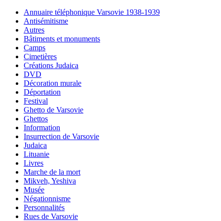
Annuaire téléphonique Varsovie 1938-1939
Antisémitisme
Autres
Bâtiments et monuments
Camps
Cimetières
Créations Judaica
DVD
Décoration murale
Déportation
Festival
Ghetto de Varsovie
Ghettos
Information
Insurrection de Varsovie
Judaica
Lituanie
Livres
Marche de la mort
Mikveh, Yeshiva
Musée
Négationnisme
Personnalités
Rues de Varsovie