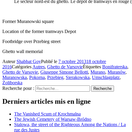
Le secteur nord-est du ghetto. Le dépôt de tramways en rouge (
Former Muranowski square
Location of the former tramways Depot
Footbridge over Przebieg street
Ghetto wall memorial
Auteur
Shabbat Goy
Publié le
7 octobre 2013
18 octobre
2016
Catégories
Autres
,
Ghetto de Varsovie
Étiquettes
Bonifraterska
,
Ghetto de Varsovie
,
Giuseppe Simone Bellotti
,
Murano
,
Muranów
,
Muranowska
,
Pokorna
,
Przebieg
,
Sierakowska
,
Umschlagplatz
,
Żoliborska
Recherche pour :
Recherche
Derniers articles mis en ligne
The Vanished Scum of Krochmalna
The Jewish Cemetery of Warsaw-Bródno
Stalowa, the street of the Righteous Among the Nations / La
rue des Justes