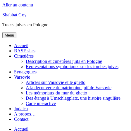
Aller au contenu
Shabbat Goy
Traces juives en Pologne
Menu
Accueil
BASE sites
Cimetières
Description et cimetières juifs en Pologne
Représentations symboliques sur les tombes juives
Synagogues
Varsovie
Articles sur Varsovie et le ghetto
A la découverte du patrimoine juif de Varsovie
Les mémoriaux du mur du ghetto
Des étangs à Umschlagplatz, une histoire singulière
Carte intéractive
Judaica
A propos…
Contact
Accueil