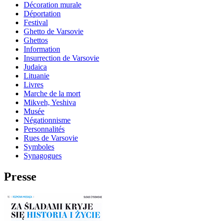
Décoration murale
Déportation
Festival
Ghetto de Varsovie
Ghettos
Information
Insurrection de Varsovie
Judaica
Lituanie
Livres
Marche de la mort
Mikveh, Yeshiva
Musée
Négationnisme
Personnalités
Rues de Varsovie
Symboles
Synagogues
Presse