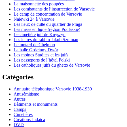
La maisonnette des poupées
Les combattants de l’insurrection de Varsovie
Le camp de concentration de Varsovie
Nalewki 24 à Varsovie
Les lieux de culte du quartier de Praga
Les mises en ligne (région Podlaskie)
Le cimetière juif de Knyszyn
Les lettres du rabbin Jakub Szulman
Le motard de Chełmno
La halle Gościnny Dwór
Les moines Studites et les juifs
Les passeports de l’hôtel Polski
Les catholiques juifs du ghetto de Varsovie
Catégories
Annuaire téléphonique Varsovie 1938-1939
Antisémitisme
Autres
Bâtiments et monuments
Camps
Cimetières
Créations Judaica
DVD