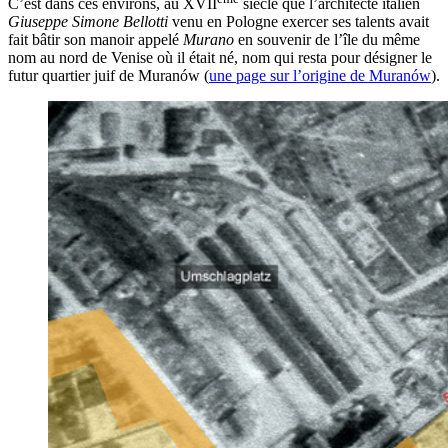
C’est dans ces environs, au XVII
siècle que l’architecte italien
Giuseppe Simone Bellotti
venu en Pologne exercer ses talents avait
fait bâtir son manoir appelé
Murano
en souvenir de l’île du même
nom au nord de Venise où il était né, nom qui resta pour désigner le
futur quartier juif de Muranów (
une page sur l’origine de Muranów
).