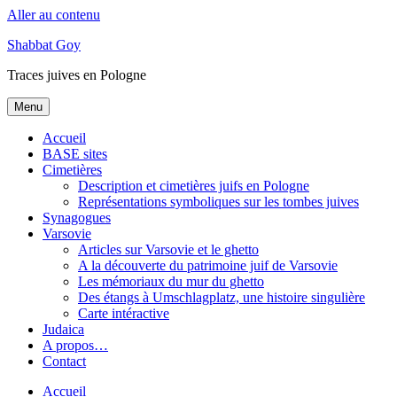
Aller au contenu
Shabbat Goy
Traces juives en Pologne
Menu
Accueil
BASE sites
Cimetières
Description et cimetières juifs en Pologne
Représentations symboliques sur les tombes juives
Synagogues
Varsovie
Articles sur Varsovie et le ghetto
A la découverte du patrimoine juif de Varsovie
Les mémoriaux du mur du ghetto
Des étangs à Umschlagplatz, une histoire singulière
Carte intéractive
Judaica
A propos…
Contact
Accueil