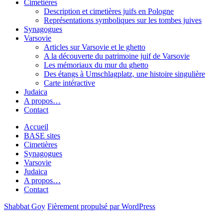
Cimetières
Description et cimetières juifs en Pologne
Représentations symboliques sur les tombes juives
Synagogues
Varsovie
Articles sur Varsovie et le ghetto
A la découverte du patrimoine juif de Varsovie
Les mémoriaux du mur du ghetto
Des étangs à Umschlagplatz, une histoire singulière
Carte intéractive
Judaica
A propos…
Contact
Accueil
BASE sites
Cimetières
Synagogues
Varsovie
Judaica
A propos…
Contact
Shabbat Goy
Fièrement propulsé par WordPress