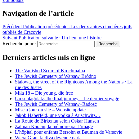
Żoliborska
Navigation de l’article
Précédent
Publication précédente :
Les deux autres cimetières juifs
oubliés de Cracovie
Suivant
Publication suivante :
Un lieu, une histoire
Recherche pour :
Recherche
Derniers articles mis en ligne
The Vanished Scum of Krochmalna
The Jewish Cemetery of Warsaw-Bródno
Stalowa, the street of the Righteous Among the Nations / La
rue des Justes
Miła 18 – Die young, die free
Umschlagplatz, the final journey – Le dernier voyage
The Jewish Cemetery of Warsaw–Radość
Mise à jour du site – Website update
Jakob Haberfeld, une vodka à Auschwitz…
La Route de Birkenau selon Oskar Hansen
Zalman Kaplan, la mémoire par l’image
L’hôpital pour enfants Bersohn et Bauman de Varsovie
Wiera Gran, la diva devenue paria