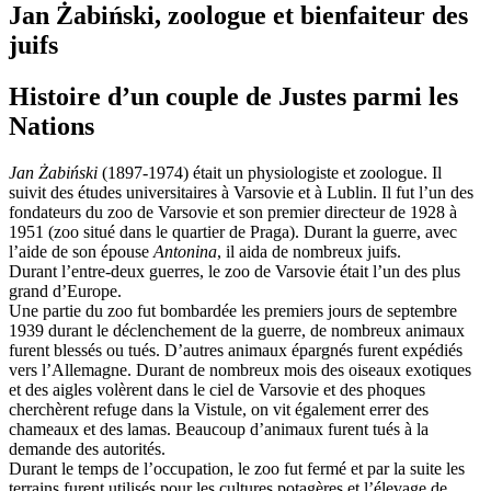
Jan Żabiński, zoologue et bienfaiteur des
juifs
Histoire d’un couple de Justes parmi les
Nations
Jan Żabiński
(1897-1974) était un physiologiste et zoologue. Il
suivit des études universitaires à Varsovie et à Lublin. Il fut l’un des
fondateurs du zoo de Varsovie et son premier directeur de 1928 à
1951 (zoo situé dans le quartier de Praga). Durant la guerre, avec
l’aide de son épouse
Antonina
, il aida de nombreux juifs.
Durant l’entre-deux guerres, le zoo de Varsovie était l’un des plus
grand d’Europe.
Une partie du zoo fut bombardée les premiers jours de septembre
1939 durant le déclenchement de la guerre, de nombreux animaux
furent blessés ou tués. D’autres animaux épargnés furent expédiés
vers l’Allemagne. Durant de nombreux mois des oiseaux exotiques
et des aigles volèrent dans le ciel de Varsovie et des phoques
cherchèrent refuge dans la Vistule, on vit également errer des
chameaux et des lamas. Beaucoup d’animaux furent tués à la
demande des autorités.
Durant le temps de l’occupation, le zoo fut fermé et par la suite les
terrains furent utilisés pour les cultures potagères et l’élevage de