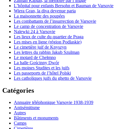
Zalman Kaplan, la mémoire par l’image
L’hôpital pour enfants Bersohn et Bauman de Varsovie
Wiera Gran, la diva devenue paria
La maisonnette des poupées
Les combattants de l’insurrection de Varsovie
Le camp de concentration de Varsovie
Nalewki 24 à Varsovie
Les lieux de culte du quartier de Praga
Les mises en ligne (région Podlaskie)
Le cimetière juif de Knyszyn
Les lettres du rabbin Jakub Szulman
Le motard de Chełmno
La halle Gościnny Dwór
Les moines Studites et les juifs
Les passeports de l’hôtel Polski
Les catholiques juifs du ghetto de Varsovie
Catégories
Annuaire téléphonique Varsovie 1938-1939
Antisémitisme
Autres
Bâtiments et monuments
Camps
Cimetières