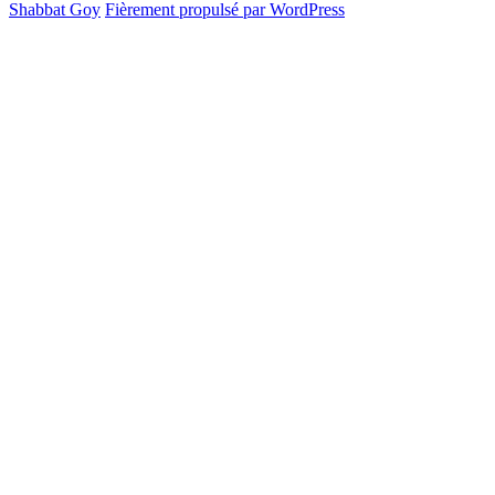
Shabbat Goy
Fièrement propulsé par WordPress