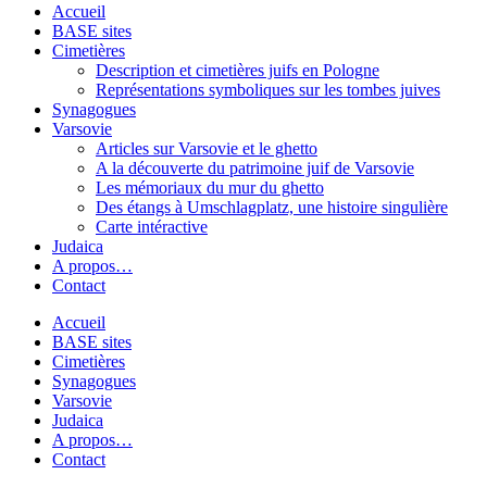
Accueil
BASE sites
Cimetières
Description et cimetières juifs en Pologne
Représentations symboliques sur les tombes juives
Synagogues
Varsovie
Articles sur Varsovie et le ghetto
A la découverte du patrimoine juif de Varsovie
Les mémoriaux du mur du ghetto
Des étangs à Umschlagplatz, une histoire singulière
Carte intéractive
Judaica
A propos…
Contact
Accueil
BASE sites
Cimetières
Synagogues
Varsovie
Judaica
A propos…
Contact