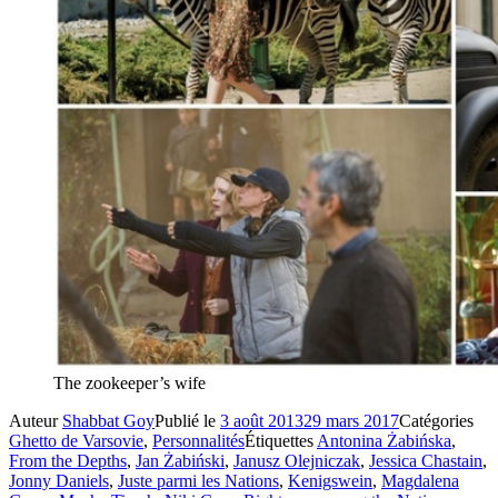
The zookeeper’s wife
Auteur
Shabbat Goy
Publié le
3 août 2013
29 mars 2017
Catégories
Ghetto de Varsovie
,
Personnalités
Étiquettes
Antonina Żabińska
,
From the Depths
,
Jan Żabiński
,
Janusz Olejniczak
,
Jessica Chastain
,
Jonny Daniels
,
Juste parmi les Nations
,
Kenigswein
,
Magdalena