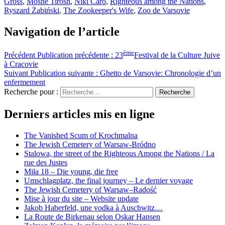
Gross
,
Moshe Tirosh
,
Niki Caro
,
Righteous among the Nations
,
Ryszard Żabiński
,
The Zookeeper's Wife
,
Zoo de Varsovie
Navigation de l’article
ème
Précédent
Publication précédente :
23
Festival de la Culture Juive
à Cracovie
Suivant
Publication suivante :
Ghetto de Varsovie: Chronologie d’un
enfermement
Recherche pour :
Recherche
Derniers articles mis en ligne
The Vanished Scum of Krochmalna
The Jewish Cemetery of Warsaw-Bródno
Stalowa, the street of the Righteous Among the Nations / La
rue des Justes
Miła 18 – Die young, die free
Umschlagplatz, the final journey – Le dernier voyage
The Jewish Cemetery of Warsaw–Radość
Mise à jour du site – Website update
Jakob Haberfeld, une vodka à Auschwitz…
La Route de Birkenau selon Oskar Hansen