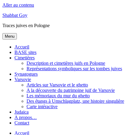
Aller au contenu
Shabbat Goy
Traces juives en Pologne
Menu
Accueil
BASE sites
Cimetières
Description et cimetières juifs en Pologne
Représentations symboliques sur les tombes juives
Synagogues
Varsovie
Articles sur Varsovie et le ghetto
A la découverte du patrimoine juif de Varsovie
Les mémoriaux du mur du ghetto
Des étangs à Umschlagplatz, une histoire singulière
Carte intéractive
Judaica
A propos…
Contact
Accueil