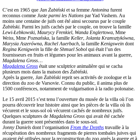
C’est en 1965 que
Jan Żabiński
et sa femme
Antonina
furent
reconnus comme
Juste parmi les Nations
par Yad Vashem. Au
moins une centaine de juifs ont été ainsi secourus par le couple
Żabiński
. Parmi les juifs cachés par le couple, on trouve la famille
Lewi-Łebkowski
,
Maurycy Frenkiel
,
Wanda Englertowa
, Mme
Weiss
, Mme
Poznańska
, la famille
Keller
,
Jolanta Kramsztykówna
,
Marysia Aszerówna
,
Rachel Auerbach
, la famille
Kenigswein
dont
Regina Kenigwein
la fille de
Shmuel Sobol
qui était l’un des
fournisseurs en fruits et légumes pour les animaux avant la guerre,
Magdalena Gross
…
Magdalena Gross
était une sculptrice animalière qui se cacha
plusieurs mois dans la maison des
Żabiński
.
Après la guerre,
Jan Żabiński
reprit ses activités de zoologue et la
direction du zoo de Varsovie. Connu du public, il anima plus de
1500 conférences, notamment de vulgarisation à la radio polonaise.
Le 15 avril 2015 s’est tenu l’ouverture du musée de la villa où l’on
pourra découvrir leur histoire ainsi que les pièces de la villa où ils
vécurent et le sous-sol où vécurent cachés de nombreux juifs.
Quelques sculptures de
Magdalena Gross
qui avait été cachée
durant la guerre sont présentées dans le sous-sol.
Jonny Daniels
dont l’organisation
From the Depths
travaille à la
récupération des nombreux fragments de pierres tombales juives qui
avaient été utilisées pour la reconstruction du zoo après la guerre et à