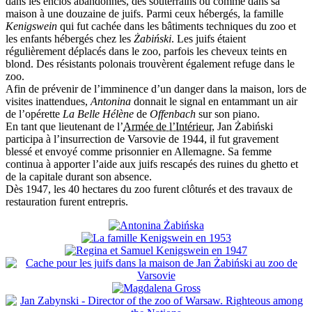
dans les enclos abandonnés, des souterrains ou comme dans sa
maison à une douzaine de juifs. Parmi ceux hébergés, la famille
Kenigswein
qui fut cachée dans les bâtiments techniques du zoo et
les enfants hébergés chez les
Żabiński
. Les juifs étaient
régulièrement déplacés dans le zoo, parfois les cheveux teints en
blond. Des résistants polonais trouvèrent également refuge dans le
zoo.
Afin de prévenir de l’imminence d’un danger dans la maison, lors de
visites inattendues,
Antonina
donnait le signal en entammant un air
de l’opérette
La Belle Hélène
de
Offenbach
sur son piano.
En tant que lieutenant de l’
Armée de l’Intérieur
, Jan Żabiński
participa à l’insurrection de Varsovie de 1944, il fut gravement
blessé et envoyé comme prisonnier en Allemagne. Sa femme
continua à apporter l’aide aux juifs rescapés des ruines du ghetto et
de la capitale durant son absence.
Dès 1947, les 40 hectares du zoo furent clôturés et des travaux de
restauration furent entrepris.