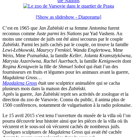
[Show as slideshow - Diaporama]
C’est en 1965 que
Jan Żabiński
et sa femme
Antonina
furent
reconnus comme
Juste parmi les Nations
par Yad Vashem. Au
moins une centaine de juifs ont été ainsi secourus par le couple
Żabiński
. Parmi les juifs cachés par le couple, on trouve la famille
Lewi-Łebkowski
,
Maurycy Frenkiel
,
Wanda Englertowa
, Mme
Weiss
, Mme
Poznańska
, la famille
Keller
,
Jolanta Kramsztykówna
,
Marysia Aszerówna
,
Rachel Auerbach
, la famille
Kenigswein
dont
Regina Kenigwein
la fille de
Shmuel Sobol
qui était l’un des
fournisseurs en fruits et légumes pour les animaux avant la guerre,
Magdalena Gross
…
Magdalena Gross
était une sculptrice animalière qui se cacha
plusieurs mois dans la maison des
Żabiński
.
Après la guerre,
Jan Żabiński
reprit ses activités de zoologue et la
direction du zoo de Varsovie. Connu du public, il anima plus de
1500 conférences, notamment de vulgarisation à la radio polonaise.
Le 15 avril 2015 s’est tenu l’ouverture du musée de la villa où l’on
pourra découvrir leur histoire ainsi que les pièces de la villa où ils
vécurent et le sous-sol où vécurent cachés de nombreux juifs.
Quelques sculptures de
Magdalena Gross
qui avait été cachée