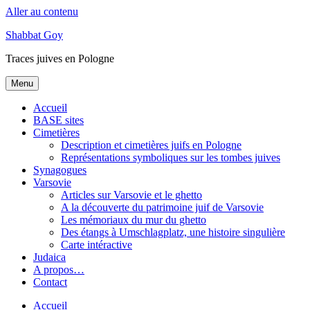
Aller au contenu
Shabbat Goy
Traces juives en Pologne
Menu
Accueil
BASE sites
Cimetières
Description et cimetières juifs en Pologne
Représentations symboliques sur les tombes juives
Synagogues
Varsovie
Articles sur Varsovie et le ghetto
A la découverte du patrimoine juif de Varsovie
Les mémoriaux du mur du ghetto
Des étangs à Umschlagplatz, une histoire singulière
Carte intéractive
Judaica
A propos…
Contact
Accueil