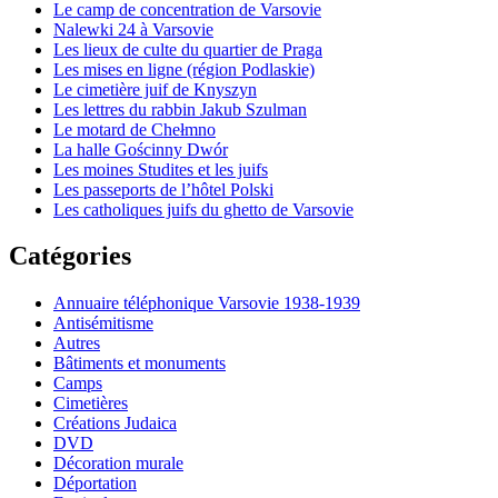
Le camp de concentration de Varsovie
Nalewki 24 à Varsovie
Les lieux de culte du quartier de Praga
Les mises en ligne (région Podlaskie)
Le cimetière juif de Knyszyn
Les lettres du rabbin Jakub Szulman
Le motard de Chełmno
La halle Gościnny Dwór
Les moines Studites et les juifs
Les passeports de l’hôtel Polski
Les catholiques juifs du ghetto de Varsovie
Catégories
Annuaire téléphonique Varsovie 1938-1939
Antisémitisme
Autres
Bâtiments et monuments
Camps
Cimetières
Créations Judaica
DVD
Décoration murale
Déportation