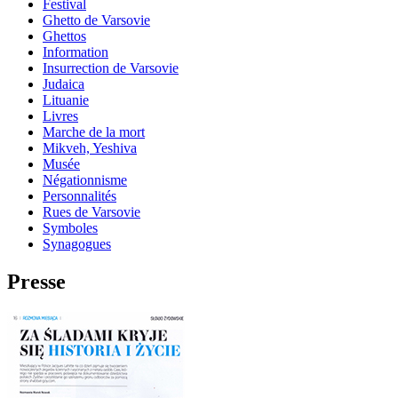
Festival
Ghetto de Varsovie
Ghettos
Information
Insurrection de Varsovie
Judaica
Lituanie
Livres
Marche de la mort
Mikveh, Yeshiva
Musée
Négationnisme
Personnalités
Rues de Varsovie
Symboles
Synagogues
Presse