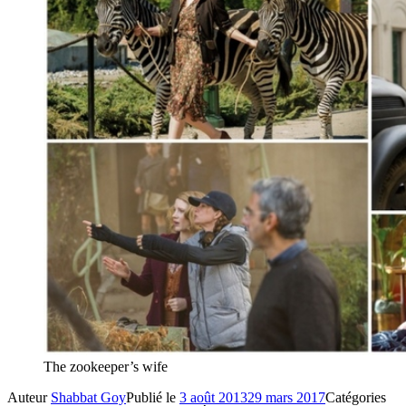
The zookeeper’s wife
Auteur
Shabbat Goy
Publié le
3 août 2013
29 mars 2017
Catégories