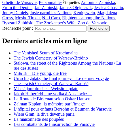
Ghetto de Varsovie
,
Personnalités
Étiquettes
Antonina Żabińska
,
From the Depths
,
Jan Żabiński
,
Janusz Olejniczak
,
Jessica Chastain
,
Jonny Daniels
,
Juste parmi les Nations
,
Kenigswein
,
Magdalena
Gross
,
Moshe Tirosh
,
Niki Caro
,
Righteous among the Nations
,
Ryszard Żabiński
,
The Zookeeper's Wife
,
Zoo de Varsovie
Recherche pour :
Recherche
Derniers articles mis en ligne
The Vanished Scum of Krochmalna
The Jewish Cemetery of Warsaw-Bródno
Stalowa, the street of the Righteous Among the Nations / La
rue des Justes
Miła 18 – Die young, die free
Umschlagplatz, the final journey – Le dernier voyage
The Jewish Cemetery of Warsaw–Radość
Mise à jour du site – Website update
Jakob Haberfeld, une vodka à Auschwitz…
La Route de Birkenau selon Oskar Hansen
Zalman Kaplan, la mémoire par l’image
L’hôpital pour enfants Bersohn et Bauman de Varsovie
Wiera Gran, la diva devenue paria
La maisonnette des poupées
Les combattants de l’insurrection de Varsovie