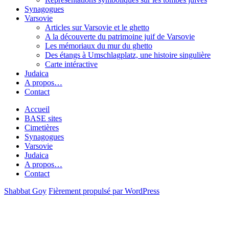
Synagogues
Varsovie
Articles sur Varsovie et le ghetto
A la découverte du patrimoine juif de Varsovie
Les mémoriaux du mur du ghetto
Des étangs à Umschlagplatz, une histoire singulière
Carte intéractive
Judaica
A propos…
Contact
Accueil
BASE sites
Cimetières
Synagogues
Varsovie
Judaica
A propos…
Contact
Shabbat Goy
Fièrement propulsé par WordPress