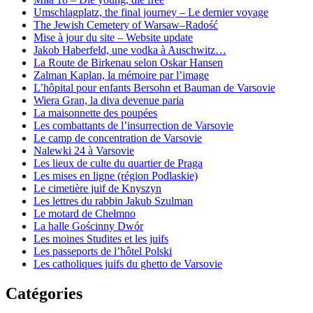
Umschlagplatz, the final journey – Le dernier voyage
The Jewish Cemetery of Warsaw–Radość
Mise à jour du site – Website update
Jakob Haberfeld, une vodka à Auschwitz…
La Route de Birkenau selon Oskar Hansen
Zalman Kaplan, la mémoire par l’image
L’hôpital pour enfants Bersohn et Bauman de Varsovie
Wiera Gran, la diva devenue paria
La maisonnette des poupées
Les combattants de l’insurrection de Varsovie
Le camp de concentration de Varsovie
Nalewki 24 à Varsovie
Les lieux de culte du quartier de Praga
Les mises en ligne (région Podlaskie)
Le cimetière juif de Knyszyn
Les lettres du rabbin Jakub Szulman
Le motard de Chełmno
La halle Gościnny Dwór
Les moines Studites et les juifs
Les passeports de l’hôtel Polski
Les catholiques juifs du ghetto de Varsovie
Catégories