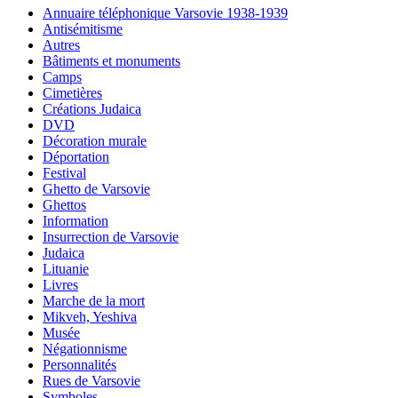
Annuaire téléphonique Varsovie 1938-1939
Antisémitisme
Autres
Bâtiments et monuments
Camps
Cimetières
Créations Judaica
DVD
Décoration murale
Déportation
Festival
Ghetto de Varsovie
Ghettos
Information
Insurrection de Varsovie
Judaica
Lituanie
Livres
Marche de la mort
Mikveh, Yeshiva
Musée
Négationnisme
Personnalités
Rues de Varsovie
Symboles