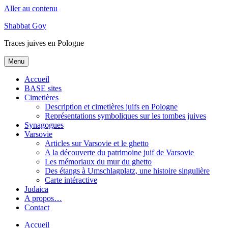
Aller au contenu
Shabbat Goy
Traces juives en Pologne
Menu
Accueil
BASE sites
Cimetières
Description et cimetières juifs en Pologne
Représentations symboliques sur les tombes juives
Synagogues
Varsovie
Articles sur Varsovie et le ghetto
A la découverte du patrimoine juif de Varsovie
Les mémoriaux du mur du ghetto
Des étangs à Umschlagplatz, une histoire singulière
Carte intéractive
Judaica
A propos…
Contact
Accueil