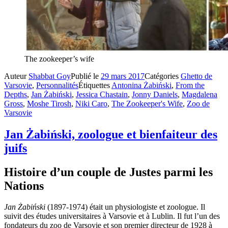
The zookeeper’s wife
Auteur
Shabbat Goy
Publié le
29 mars 2017
Catégories
Ghetto de
Varsovie
,
Personnalités
Étiquettes
Antonina Żabiński
,
From the
Depths
,
Jan Żabiński
,
Jessica Chastain
,
Jonny Daniels
,
Magdalena
Gross
,
Moshe Tirosh
,
Niki Caro
,
The Zookeeper's Wife
,
Zoo de
Varsovie
Jan Żabiński, zoologue et bienfaiteur des
juifs
Histoire d’un couple de Justes parmi les
Nations
Jan Żabiński
(1897-1974) était un physiologiste et zoologue. Il
suivit des études universitaires à Varsovie et à Lublin. Il fut l’un des
fondateurs du zoo de Varsovie et son premier directeur de 1928 à