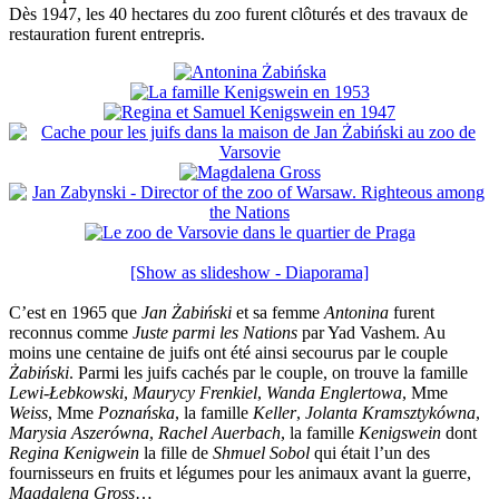
Dès 1947, les 40 hectares du zoo furent clôturés et des travaux de
restauration furent entrepris.
[Show as slideshow - Diaporama]
C’est en 1965 que
Jan Żabiński
et sa femme
Antonina
furent
reconnus comme
Juste parmi les Nations
par Yad Vashem. Au
moins une centaine de juifs ont été ainsi secourus par le couple
Żabiński
. Parmi les juifs cachés par le couple, on trouve la famille
Lewi-Łebkowski
,
Maurycy Frenkiel
,
Wanda Englertowa
, Mme
Weiss
, Mme
Poznańska
, la famille
Keller
,
Jolanta Kramsztykówna
,
Marysia Aszerówna
,
Rachel Auerbach
, la famille
Kenigswein
dont
Regina Kenigwein
la fille de
Shmuel Sobol
qui était l’un des
fournisseurs en fruits et légumes pour les animaux avant la guerre,
Magdalena Gross
…