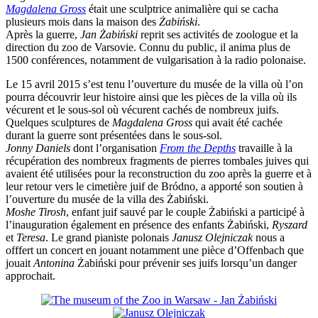
Magdalena Gross
était une sculptrice animalière qui se cacha
plusieurs mois dans la maison des
Żabiński
.
Après la guerre,
Jan Żabiński
reprit ses activités de zoologue et la
direction du zoo de Varsovie. Connu du public, il anima plus de
1500 conférences, notamment de vulgarisation à la radio polonaise.
Le 15 avril 2015 s’est tenu l’ouverture du musée de la villa où l’on
pourra découvrir leur histoire ainsi que les pièces de la villa où ils
vécurent et le sous-sol où vécurent cachés de nombreux juifs.
Quelques sculptures de
Magdalena Gross
qui avait été cachée
durant la guerre sont présentées dans le sous-sol.
Jonny Daniels
dont l’organisation
From the Depths
travaille à la
récupération des nombreux fragments de pierres tombales juives qui
avaient été utilisées pour la reconstruction du zoo après la guerre et à
leur retour vers le cimetière juif de Bródno, a apporté son soutien à
l’ouverture du musée de la villa des Żabiński.
Moshe Tirosh
, enfant juif sauvé par le couple Żabiński a participé à
l’inauguration également en présence des enfants Żabiński,
Ryszard
et
Teresa
. Le grand pianiste polonais
Janusz Olejniczak
nous a
offfert un concert en jouant notamment une pièce d’Offenbach que
jouait
Antonina
Żabiński pour prévenir ses juifs lorsqu’un danger
approchait.