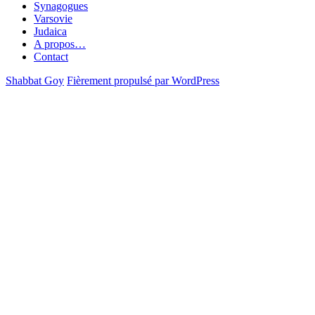
Synagogues
Varsovie
Judaica
A propos…
Contact
Shabbat Goy
Fièrement propulsé par WordPress