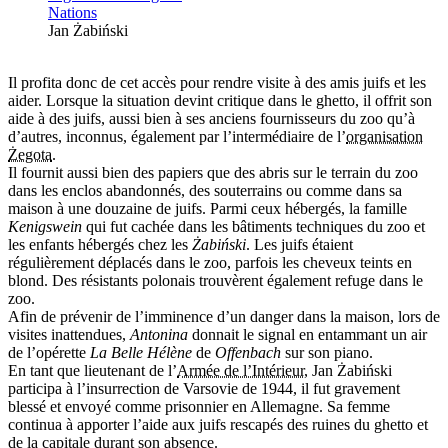
Jan Żabiński
Il profita donc de cet accès pour rendre visite à des amis juifs et les
aider. Lorsque la situation devint critique dans le ghetto, il offrit son
aide à des juifs, aussi bien à ses anciens fournisseurs du zoo qu’à
d’autres, inconnus, également par l’intermédiaire de l’
organisation
Żegota
.
Il fournit aussi bien des papiers que des abris sur le terrain du zoo
dans les enclos abandonnés, des souterrains ou comme dans sa
maison à une douzaine de juifs. Parmi ceux hébergés, la famille
Kenigswein
qui fut cachée dans les bâtiments techniques du zoo et
les enfants hébergés chez les
Żabiński
. Les juifs étaient
régulièrement déplacés dans le zoo, parfois les cheveux teints en
blond. Des résistants polonais trouvèrent également refuge dans le
zoo.
Afin de prévenir de l’imminence d’un danger dans la maison, lors de
visites inattendues,
Antonina
donnait le signal en entammant un air
de l’opérette
La Belle Hélène
de
Offenbach
sur son piano.
En tant que lieutenant de l’
Armée de l’Intérieur
, Jan Żabiński
participa à l’insurrection de Varsovie de 1944, il fut gravement
blessé et envoyé comme prisonnier en Allemagne. Sa femme
continua à apporter l’aide aux juifs rescapés des ruines du ghetto et
de la capitale durant son absence.