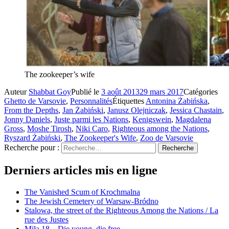
The zookeeper’s wife
Auteur
Shabbat Goy
Publié le
3 août 2013
29 mars 2017
Catégories
Ghetto de Varsovie
,
Personnalités
Étiquettes
Antonina Żabińska
,
From the Depths
,
Jan Żabiński
,
Janusz Olejniczak
,
Jessica Chastain
,
Jonny Daniels
,
Juste parmi les Nations
,
Kenigswein
,
Magdalena
Gross
,
Moshe Tirosh
,
Niki Caro
,
Righteous among the Nations
,
Ryszard Żabiński
,
The Zookeeper's Wife
,
Zoo de Varsovie
Recherche pour :
Recherche
Derniers articles mis en ligne
The Vanished Scum of Krochmalna
The Jewish Cemetery of Warsaw-Bródno
Stalowa, the street of the Righteous Among the Nations / La
rue des Justes
Miła 18 – Die young, die free