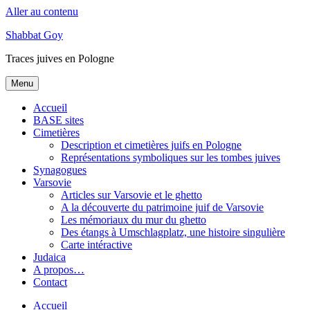
Aller au contenu
Shabbat Goy
Traces juives en Pologne
Menu
Accueil
BASE sites
Cimetières
Description et cimetières juifs en Pologne
Représentations symboliques sur les tombes juives
Synagogues
Varsovie
Articles sur Varsovie et le ghetto
A la découverte du patrimoine juif de Varsovie
Les mémoriaux du mur du ghetto
Des étangs à Umschlagplatz, une histoire singulière
Carte intéractive
Judaica
A propos…
Contact
Accueil