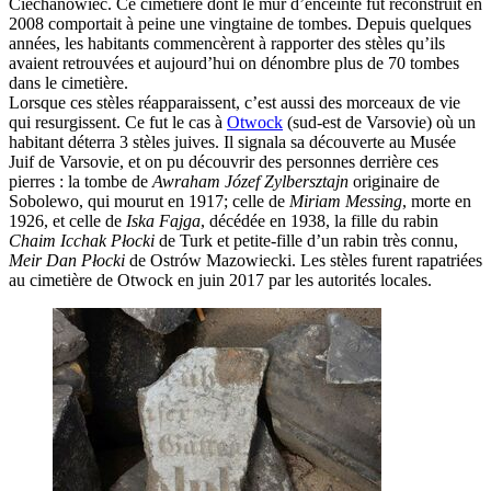
Ciechanowiec. Ce cimetière dont le mur d’enceinte fut reconstruit en
2008 comportait à peine une vingtaine de tombes. Depuis quelques
années, les habitants commencèrent à rapporter des stèles qu’ils
avaient retrouvées et aujourd’hui on dénombre plus de 70 tombes
dans le cimetière.
Lorsque ces stèles réapparaissent, c’est aussi des morceaux de vie
qui resurgissent. Ce fut le cas à
Otwock
(sud-est de Varsovie) où un
habitant déterra 3 stèles juives. Il signala sa découverte au Musée
Juif de Varsovie, et on pu découvrir des personnes derrière ces
pierres : la tombe de
Awraham Józef Zylbersztajn
originaire de
Sobolewo, qui mourut en 1917; celle de
Miriam Messing
, morte en
1926, et celle de
Iska Fajga
, décédée en 1938, la fille du rabin
Chaim Icchak Płocki
de Turk et petite-fille d’un rabin très connu,
Meir Dan Płocki
de Ostrów Mazowiecki. Les stèles furent rapatriées
au cimetière de Otwock en juin 2017 par les autorités locales.