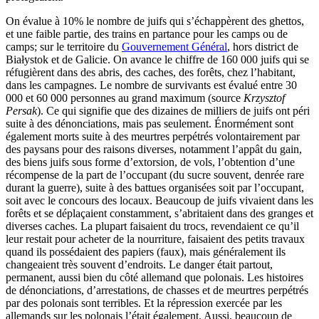
On évalue à 10% le nombre de juifs qui s’échappèrent des ghettos,
et une faible partie, des trains en partance pour les camps ou de
camps; sur le territoire du
Gouvernement Général
, hors district de
Białystok et de Galicie. On avance le chiffre de 160 000 juifs qui se
réfugièrent dans des abris, des caches, des forêts, chez l’habitant,
dans les campagnes. Le nombre de survivants est évalué entre 30
000 et 60 000 personnes au grand maximum (source
Krzysztof
Persak
). Ce qui signifie que des dizaines de milliers de juifs ont péri
suite à des dénonciations, mais pas seulement. Énormément sont
également morts suite à des meurtres perpétrés volontairement par
des paysans pour des raisons diverses, notamment l’appât du gain,
des biens juifs sous forme d’extorsion, de vols, l’obtention d’une
récompense de la part de l’occupant (du sucre souvent, denrée rare
durant la guerre), suite à des battues organisées soit par l’occupant,
soit avec le concours des locaux. Beaucoup de juifs vivaient dans les
forêts et se déplaçaient constamment, s’abritaient dans des granges et
diverses caches. La plupart faisaient du trocs, revendaient ce qu’il
leur restait pour acheter de la nourriture, faisaient des petits travaux
quand ils possédaient des papiers (faux), mais généralement ils
changeaient très souvent d’endroits. Le danger était partout,
permanent, aussi bien du côté allemand que polonais. Les histoires
de dénonciations, d’arrestations, de chasses et de meurtres perpétrés
par des polonais sont terribles. Et la répression exercée par les
allemands sur les polonais l’était également. Aussi, beaucoup de