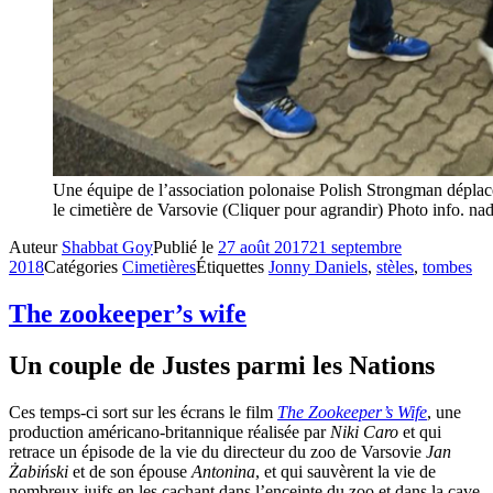
Une équipe de l’association polonaise Polish Strongman déplace
le cimetière de Varsovie (Cliquer pour agrandir) Photo info. na
Auteur
Shabbat Goy
Publié le
27 août 2017
21 septembre
2018
Catégories
Cimetières
Étiquettes
Jonny Daniels
,
stèles
,
tombes
The zookeeper’s wife
Un couple de Justes parmi les Nations
Ces temps-ci sort sur les écrans le film
The Zookeeper’s Wife
, une
production américano-britannique réalisée par
Niki Caro
et qui
retrace un épisode de la vie du directeur du zoo de Varsovie
Jan
Żabiński
et de son épouse
Antonina
, et qui sauvèrent la vie de
nombreux juifs en les cachant dans l’enceinte du zoo et dans la cave