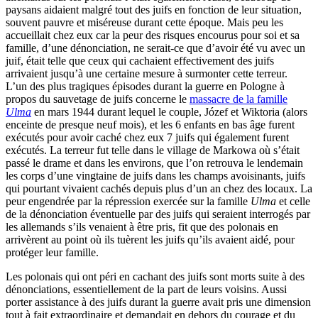
paysans aidaient malgré tout des juifs en fonction de leur situation,
souvent pauvre et miséreuse durant cette époque. Mais peu les
accueillait chez eux car la peur des risques encourus pour soi et sa
famille, d’une dénonciation, ne serait-ce que d’avoir été vu avec un
juif, était telle que ceux qui cachaient effectivement des juifs
arrivaient jusqu’à une certaine mesure à surmonter cette terreur.
L’un des plus tragiques épisodes durant la guerre en Pologne à
propos du sauvetage de juifs concerne le
massacre de la famille
Ulma
en mars 1944 durant lequel le couple, Józef et Wiktoria (alors
enceinte de presque neuf mois), et les 6 enfants en bas âge furent
exécutés pour avoir caché chez eux 7 juifs qui également furent
exécutés. La terreur fut telle dans le village de Markowa où s’était
passé le drame et dans les environs, que l’on retrouva le lendemain
les corps d’une vingtaine de juifs dans les champs avoisinants, juifs
qui pourtant vivaient cachés depuis plus d’un an chez des locaux. La
peur engendrée par la répression exercée sur la famille
Ulma
et celle
de la dénonciation éventuelle par des juifs qui seraient interrogés par
les allemands s’ils venaient à être pris, fit que des polonais en
arrivèrent au point où ils tuèrent les juifs qu’ils avaient aidé, pour
protéger leur famille.
Les polonais qui ont péri en cachant des juifs sont morts suite à des
dénonciations, essentiellement de la part de leurs voisins. Aussi
porter assistance à des juifs durant la guerre avait pris une dimension
tout à fait extraordinaire et demandait en dehors du courage et du