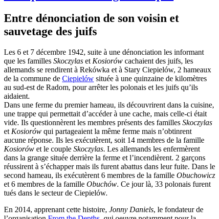
Entre dénonciation de son voisin et
sauvetage des juifs
Les 6 et 7 décembre 1942, suite à une dénonciation les informant
que les familles
Skoczylas
et
Kosiorów
cachaient des juifs, les
allemands se rendirent à Rekówka et à Stary Ciepielów, 2 hameaux
de la commune de
Ciepielów
située à une quinzaine de kilomètres
au sud-est de Radom, pour arrêter les polonais et les juifs qu’ils
aidaient.
Dans une ferme du premier hameau, ils découvrirent dans la cuisine,
une trappe qui permettait d’accéder à une cache, mais celle-ci était
vide. Ils questionnèrent les membres présents des familles
Skoczylas
et
Kosiorów
qui partageaient la même ferme mais n’obtinrent
aucune réponse. Ils les exécutèrent, soit 14 membres de la famille
Kosiorów
et le couple
Skoczylas
. Les allemands les enfermèrent
dans la grange située derrière la ferme et l’incendièrent. 2 garçons
réussirent à s’échapper mais ils furent abattus dans leur fuite. Dans le
second hameau, ils exécutèrent 6 membres de la famille
Obuchowicz
et 6 membres de la famille
Obuchów
. Ce jour là, 33 polonais furent
tués dans le secteur de Ciepielów.
En 2014, apprenant cette histoire,
Jonny Daniels
, le fondateur de
l’organisation
From the Depths
, qui oeuvre notamment pour la