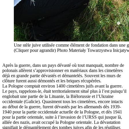
Une stèle juive utilisée comme élément de fondation dans une g
(Cliquer pour agrandir) Photo Materiały Towarzystwa Inicjat
Après la guerre, dans un pays dévasté où tout manquait, nombre de
polonais allèrent s’approvisionner en matériaux dans les cimetières
déjà en grande partie dévastés et démantelés. Souvent les murs de
clôture furent aussi démontés et les briques récupérées.
La Pologne comptait environ 1400 cimetières juifs avant la guerre.
Le pays, rappelons-le, était territorialement situé plus à l’est puisqu’il
englobait une partie de la Lituanie, la Biélorussie et l’Ukraine
occidentale (Galicie). Quasiment tous les cimetières, encore intacts
au début de la guerre, furent dévastés par les allemands dès 1939-
1940 pour la partie occidentale actuelle de la Pologne, et dès 1941
pour la partie orientale, suite à l’invasion de l’URSS qui jusque là,
alliée des nazis, avait occupé la Pologne orientale. La dévastation
signifiait le démantèlement des tombes juives afin de les réutiliser.