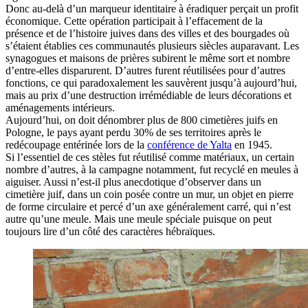
Donc au-delà d’un marqueur identitaire à éradiquer perçait un profit
économique. Cette opération participait à l’effacement de la
présence et de l’histoire juives dans des villes et des bourgades où
s’étaient établies ces communautés plusieurs siècles auparavant. Les
synagogues et maisons de prières subirent le même sort et nombre
d’entre-elles disparurent. D’autres furent réutilisées pour d’autres
fonctions, ce qui paradoxalement les sauvèrent jusqu’à aujourd’hui,
mais au prix d’une destruction irrémédiable de leurs décorations et
aménagements intérieurs.
Aujourd’hui, on doit dénombrer plus de 800 cimetières juifs en
Pologne, le pays ayant perdu 30% de ses territoires après le
redécoupage entérinée lors de la
conférence de Yalta
en 1945.
Si l’essentiel de ces stèles fut réutilisé comme matériaux, un certain
nombre d’autres, à la campagne notamment, fut recyclé en meules à
aiguiser. Aussi n’est-il plus anecdotique d’observer dans un
cimetière juif, dans un coin posée contre un mur, un objet en pierre
de forme circulaire et percé d’un axe généralement carré, qui n’est
autre qu’une meule. Mais une meule spéciale puisque on peut
toujours lire d’un côté des caractères hébraïques.