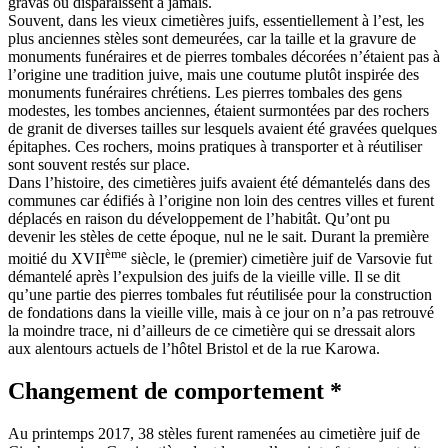
gravas ou disparaissent à jamais.
Souvent, dans les vieux cimetières juifs, essentiellement à l’est, les
plus anciennes stèles sont demeurées, car la taille et la gravure de
monuments funéraires et de pierres tombales décorées n’étaient pas à
l’origine une tradition juive, mais une coutume plutôt inspirée des
monuments funéraires chrétiens. Les pierres tombales des gens
modestes, les tombes anciennes, étaient surmontées par des rochers
de granit de diverses tailles sur lesquels avaient été gravées quelques
épitaphes. Ces rochers, moins pratiques à transporter et à réutiliser
sont souvent restés sur place.
Dans l’histoire, des cimetières juifs avaient été démantelés dans des
communes car édifiés à l’origine non loin des centres villes et furent
déplacés en raison du développement de l’habitât. Qu’ont pu
devenir les stèles de cette époque, nul ne le sait. Durant la première
ème
moitié du XVII
siècle, le (premier) cimetière juif de Varsovie fut
démantelé après l’expulsion des juifs de la vieille ville. Il se dit
qu’une partie des pierres tombales fut réutilisée pour la construction
de fondations dans la vieille ville, mais à ce jour on n’a pas retrouvé
la moindre trace, ni d’ailleurs de ce cimetière qui se dressait alors
aux alentours actuels de l’hôtel Bristol et de la rue Karowa.
Changement de comportement *
Au printemps 2017, 38 stèles furent ramenées au cimetière juif de