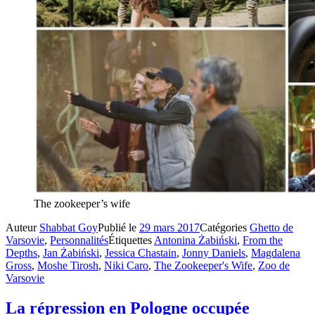
The zookeeper’s wife
Auteur
Shabbat Goy
Publié le
29 mars 2017
Catégories
Ghetto de
Varsovie
,
Personnalités
Étiquettes
Antonina Żabiński
,
From the
Depths
,
Jan Żabiński
,
Jessica Chastain
,
Jonny Daniels
,
Magdalena
Gross
,
Moshe Tirosh
,
Niki Caro
,
The Zookeeper's Wife
,
Zoo de
Varsovie
La répression en Pologne occupée