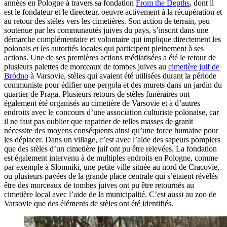
années en Pologne à travers sa fondation
From the Depths
, dont il
est le fondateur et le directeur, oeuvre activement à la récupération et
au retour des stèles vers les cimetières. Son action de terrain, peu
soutenue par les communautés juives du pays, s’inscrit dans une
démarche complémentaire et volontaire qui implique directement les
polonais et les autorités locales qui participent pleinement à ses
actions. Une de ses premières actions médiatisées a été le retour de
plusieurs palettes de morceaux de tombes juives au
cimetière juif de
Bródno
à Varsovie, stèles qui avaient été utilisées durant la période
communiste pour édifier une pergola et des murets dans un jardin du
quartier de Praga. Plusieurs retours de stèles funéraires ont
également été organisés au cimetière de Varsovie et à d’autres
endroits avec le concours d’une association culturiste polonaise, car
il ne faut pas oublier que rapatrier de telles masses de granit
nécessite des moyens conséquents ainsi qu’une force humaine pour
les déplacer. Dans un village, c’est avec l’aide des sapeurs pompiers
que des stèles d’un cimetière juif ont pu être relevées. La fondation
est également intervenu à de multiples endroits en Pologne, comme
par exemple à Słomniki, une petite ville située au nord de Cracovie,
ou plusieurs pavées de la grande place centrale qui s’étaient révélés
être des morceaux de tombes juives ont pu être retournés au
cimetière local avec l’aide de la municipalité. C’est aussi au zoo de
Varsovie que des éléments de stèles ont été identifiés.