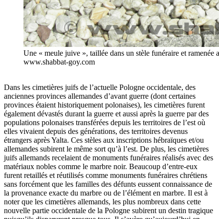
Une « meule juive », taillée dans un stèle funéraire et ramenée 
www.shabbat-goy.com
Dans les cimetières juifs de l’actuelle Pologne occidentale, des
anciennes provinces allemandes d’avant guerre (dont certaines
provinces étaient historiquement polonaises), les cimetières furent
également dévastés durant la guerre et aussi après la guerre par des
populations polonaises transférées depuis les territoires de l’est où
elles vivaient depuis des générations, des territoires devenus
étrangers après Yalta. Ces stèles aux inscriptions hébraïques et/ou
allemandes subirent le même sort qu’à l’est. De plus, les cimetières
juifs allemands recelaient de monuments funéraires réalisés avec des
matériaux nobles comme le marbre noir. Beaucoup d’entre-eux
furent retaillés et réutilisés comme monuments funéraires chrétiens
sans forcément que les familles des défunts eussent connaissance de
la provenance exacte du marbre ou de l’élément en marbre. Il est à
noter que les cimetières allemands, les plus nombreux dans cette
nouvelle partie occidentale de la Pologne subirent un destin tragique