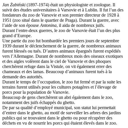
Jan Żabiński
(1897-1974) était un physiologiste et zoologue. Il
suivit des études universitaires à Varsovie et à Lublin. Il fut l’un des
fondateurs du zoo de Varsovie et son premier directeur de 1928 à
1951 (zoo situé dans le quartier de Praga). Durant la guerre, avec
l’aide de son épouse
Antonina
, il aida de nombreux juifs.
Durant l’entre-deux guerres, le zoo de Varsovie était l’un des plus
grand d’Europe.
Une partie du zoo fut bombardée les premiers jours de septembre
1939 durant le déclenchement de la guerre, de nombreux animaux
furent blessés ou tués. D’autres animaux épargnés furent expédiés
vers l’Allemagne. Durant de nombreux mois des oiseaux exotiques
et des aigles volèrent dans le ciel de Varsovie et des phoques
cherchèrent refuge dans la Vistule, on vit également errer des
chameaux et des lamas. Beaucoup d’animaux furent tués à la
demande des autorités.
Durant le temps de l’occupation, le zoo fut fermé et par la suite les
terrains furent utilisés pour les cultures potagères et l’élevage de
porcs pour la population de Varsovie.
Beaucoup de gens cherchèrent un abri également dans le zoo,
notamment des juifs échappés du ghetto.
De par sa qualité d’employé municipal, son statut lui permettait
d’entrer dans le ghetto, au motif de surveiller les arbres des jardins
publics qui se trouvaient dans le ghetto ou pour récupérer des
déchets en vu de nourrir les porcs qui étaient élevés dans le zoo.