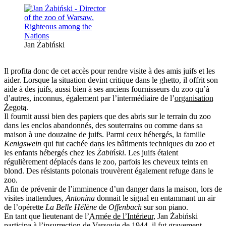
Jan Żabiński
Il profita donc de cet accès pour rendre visite à des amis juifs et les
aider. Lorsque la situation devint critique dans le ghetto, il offrit son
aide à des juifs, aussi bien à ses anciens fournisseurs du zoo qu’à
d’autres, inconnus, également par l’intermédiaire de l’
organisation
Żegota
.
Il fournit aussi bien des papiers que des abris sur le terrain du zoo
dans les enclos abandonnés, des souterrains ou comme dans sa
maison à une douzaine de juifs. Parmi ceux hébergés, la famille
Kenigswein
qui fut cachée dans les bâtiments techniques du zoo et
les enfants hébergés chez les
Żabiński
. Les juifs étaient
régulièrement déplacés dans le zoo, parfois les cheveux teints en
blond. Des résistants polonais trouvèrent également refuge dans le
zoo.
Afin de prévenir de l’imminence d’un danger dans la maison, lors de
visites inattendues,
Antonina
donnait le signal en entammant un air
de l’opérette
La Belle Hélène
de
Offenbach
sur son piano.
En tant que lieutenant de l’
Armée de l’Intérieur
, Jan Żabiński
participa à l’insurrection de Varsovie de 1944, il fut gravement