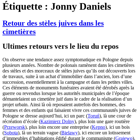
Étiquette :
Jonny Daniels
Retour des stèles juives dans les
cimetières
Ultimes retours vers le lieu du repos
On observe une tendance assez symptomatique en Pologne depuis
plusieurs années. Nombre de polonais ramènent dans les cimetières
des stèles et des morceaux de stèles juives qu’ils ont découverts lors
de travaux, suite à un achat d’immobilier dans l’ancien, lors d’une
succession, essentiellement à la campagne et dans les petites villes.
Ces éléments de monuments funéraires avaient été dérobés après la
guerre ou revendus lorsque les autorités municipales de l’époque
démantelaient un cimetière juif dans le cadre de la réalisation d’un
projet urbain. Ainsi là où reposaient autrefois des hommes, des
femmes et des enfants qui faisaient vivre ces communautés juives de
Pologne se dresse aujourd’hui, ici un parc (
Toruń
), là une cour de
récréation d’école (
Kazimierz Dolny
), plus loin une gare routière
(
Przeworsk
), plus loin encore une entreprise (
Kępno
), ici un bois
(
Sobota
), là un terrain vague (
Bielawy
), ici encore un lotissement
d’immeubles d’habitations édifié durant le communisme (
Grajewo
).