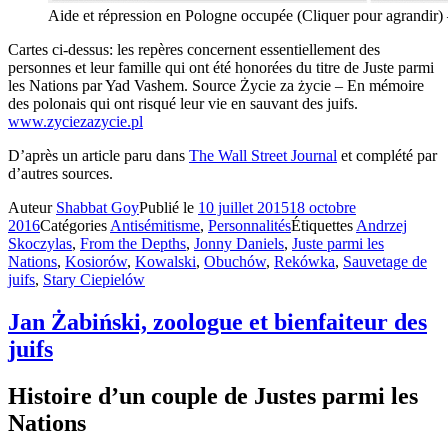
Aide et répression en Pologne occupée (Cliquer pour agrandir
Cartes ci-dessus: les repères concernent essentiellement des
personnes et leur famille qui ont été honorées du titre de Juste parmi
les Nations par Yad Vashem. Source Życie za życie – En mémoire
des polonais qui ont risqué leur vie en sauvant des juifs.
www.zyciezazycie.pl
D’après un article paru dans
The Wall Street Journal
et complété par
d’autres sources.
Auteur
Shabbat Goy
Publié le
10 juillet 2015
18 octobre
2016
Catégories
Antisémitisme
,
Personnalités
Étiquettes
Andrzej
Skoczylas
,
From the Depths
,
Jonny Daniels
,
Juste parmi les
Nations
,
Kosiorów
,
Kowalski
,
Obuchów
,
Rekówka
,
Sauvetage de
juifs
,
Stary Ciepielów
Jan Żabiński, zoologue et bienfaiteur des
juifs
Histoire d’un couple de Justes parmi les
Nations